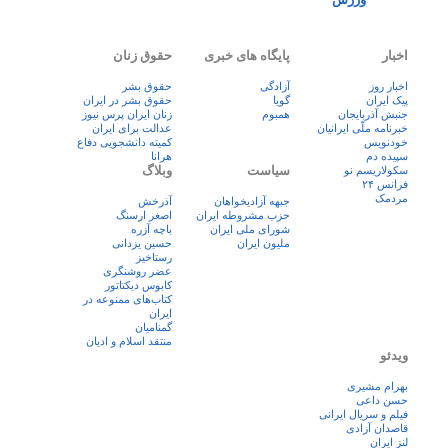
اخبار
پایگاه های خبری
حقوق زنان
اخبار روز
آزادگی
حقوق بشر
پيک ايران
گویا
حقوق بشر در ایران
جنبش آذربایجان
همبوم
زنان ايران پرس نيوز
خبرنامه ملّی ایرانیان
عدالت برای ایران
خودنویس
کمیته دانشجویی دفاع
سپیده دم
هرانا
سیاست
وبلاگ
سکولاریسم نو
فرانس ۲۴
مردمک
جبهه آزادیخواهان
آذرخش
حزب مشروطه ایران
اصغر ارسنگ
شورای ملی ایران
باچه آزره
ملیون ایران
حسین یزدانی
رستاخیز
عضر روشنگری
کابوس دیکتاتور
کتاب‌های ممنوعه در
ایران
گمنامیان
منتقد اسلام و ادیان
ویدئو
بهرام مشیری
حسن داعی
فيلم و سريال ايرانی
قاصدان آزادی
لنز ایران