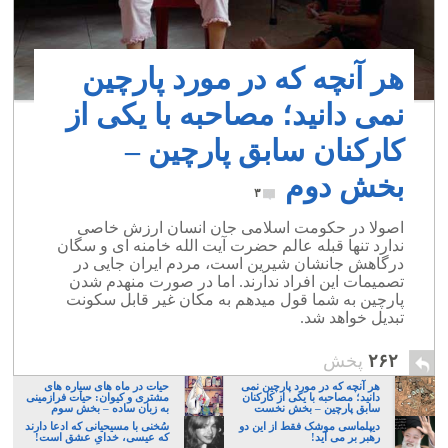
هر آنچه که در مورد پارچین
نمی دانید؛ مصاحبه با یکی از
کارکنان سابق پارچین –
بخش دوم
۳
اصولا در حکومت اسلامی جان انسان ارزش خاصی
ندارد تنها قبله عالم حضرت آیت الله خامنه ای و سگان
درگاهش جانشان شیرین است، مردم ایران جایی در
تصمیمات این افراد ندارند. اما در صورت منهدم شدن
پارچین به شما قول میدهم به مکان غیر قابل سکونت
تبدیل خواهد شد.
۲۶۲
پخش
هر آنچه که در مورد پارچین نمی
حیات در ماه های سیاره های
دانید؛ مصاحبه با یکی از کارکنان
مشتری و کیوان: حیات فرازمینی
سابق پارچین – بخش نخست
به زبان ساده – بخش سوم
دیپلماسی موشک فقط از این دو
سُخنی با مسیحیانی که ادعا دارند
رهبر بر می آید!
که عیسی، خدایِ عشق است!