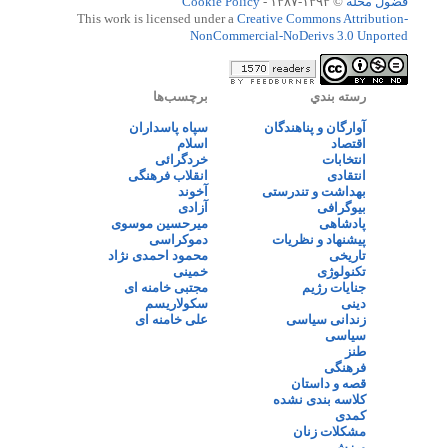
فضول محله
© ۱۳۹۳-۱۳۸۷ -
Cookie Policy
This work is licensed under a
Creative Commons Attribution-
NonCommercial-NoDerivs 3.0 Unported
رسته بندي
برچسب‌ها
آوارگان و پناهندگان
سپاه پاسداران
اقتصاد
اسلام
انتخابات
خردگرائی
انتقادی
انقلاب فرهنگی
بهداشت و تندرستی
آخوند
بیوگرافی
آزادی
پادشاهی
میرحسین موسوی
پیشنهاد و نظریات
دموکراسی
تاریخی
محمود احمدی نژاد
تکنولوژی
خمینی
جنایات رژیم
مجتبی خامنه ای
دینی
سکولاریسم
زندانی سیاسی
علی خامنه ای
سیاسی
طنز
فرهنگی
قصه و داستان
کلاسه بندی نشده
کمدی
مشکلات زنان
ورزش