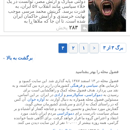
دولتی مبارک و ارتش مصر، توانست در یک
خلاء سیاسی مانند انقلاب ۵۷ ایران، به
قدرت برسد. گزینش محمد مرسی موجب
نهایت خرسندی و آرامش حاکمان ایران
شده است. تا آن جا که ملاها را به
سرمستی به جفتک پرانی و لگدکوبی در
۲۸۳
پخش
آورده است.
برگ ۳ از ۳
۳
۲
۱
<
برگشت به بالا
فضول محله را بهتر بشناسید
فضول محله در ۱۳ اسفند ۱۳۸۷ پایه گذاری شد. این سایت کمبود و
نارسایی های
سیاسی
و
فرهنگی
کشورمان را زیر ذره بین گذاشته، و به
نقد می پردازد. هدف فضول محله کمک و راهگشایی است برای
رسیدن به
دموکراسی
،
سکولارسم
و
آزادی
در ایران. بر این اساس،
مسئولین فضول محله همواره به دنبال آوازند، نه
آوازه خوان
. آن کس
که در راستای کمک به آزادی و سربلندی کشورمان سخن گوید،
گفتارش مورد ستایش و تحسین ما بوده، و چنانچه گفتار او اشتباه و بر
مبنای سیاست نادرست برای
دموکراسی
مردم ایران باشد، مورد
انتقاد و اعتراض گروه ما قرار خواهد گرفت. برای آگاهی شما خواننده
گرامی، همه روزه بیشتر از ۱۰،۰۰۰ نفر از این سایت دیدن می کنند.