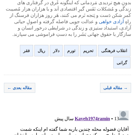
بدونِ هیچ تردیدی مَردمانی که اینگونه غَرق در گرفتاری های
زندگی و مُشکلات نَفَس گیرِ اقتصادی اَند و با هزاران هزار مُصیبت
کَمر شکن دَست و پَنجه نَرم می کنند، هَر روز هزاران فرسنگ از
راهِ
آزادی خواهی
و عدالت جویی فاصله گرفته و اصولِ حیاتی
آزادی، استبداد ستیزی و زندگی در شرایطی درخور انسان و
سازگار با حقوق جهانی بَشَر را به دستِ فراموشی می سپارند.
انقلاب فرهنگی
تحریم
تورم
دلار
ریال
فقر
گرانی
→ مقاله قبلی
مقاله بعدی ←