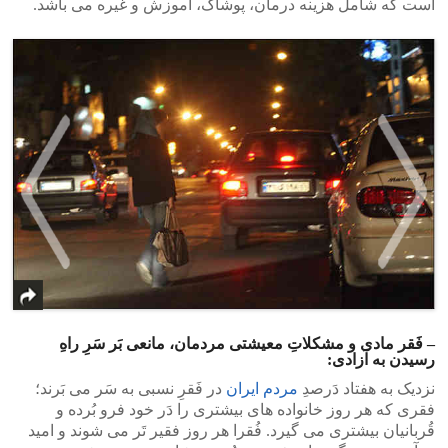
است که شامل هزینه‌ درمان، پوشاک، آموزش و غیره می باشد.
>
<
– فَقر مادی و مشکلاتِ معیشتی مردمان، مانعی بَر سَرِ راهِ
رسیدن به آزادی:
نزدیک به هفتاد دَرصدِ
مردم ایران
در فَقرِ نسبی به سَر می بَرند؛
فقری که هر روز خانواده های بیشتری را دَر خود فرو بُرده و
قُربانیان بیشتری می گیرد. فُقرا هر روز فقیر تَر می شوند و امید