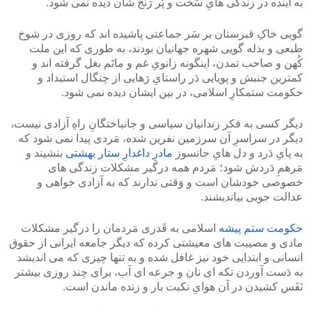
به آینده در زندگی هایِ سَخت و پُر رَنج شان دیده نمی شود.
گویی خاکِ قبرستان بر سَر جماعتی پاشیده اند که روزی در شوخ
طبعی و بذله گویی شهره جهانیان بودند، به طوری که این ملت
کُهن و صاحب تمدن، اینگونه زانویِ غم و ماتَم بغل گرفته اند و
کمترین جنبش و پویایی دَر راستایِ رَهایی از چنگال استبداد و
حکومت ستمکارِ اسلامی، در بین ایشان دیده نمی شود.
دیگر کسی به فکر زندانیان سیاسی و جانباختگانِ راهِ آزادی نیست،
دیگر در سراسرِ آن سرزمین نفرین شده، مَردی پیدا نمی شود که
به پایِ دَرد و دل هایِ جانسوز
مادرِ داغدارِ ستار بهشتی
بنشیند و
مَرهمِ دَردش شود؛ مَردم همه درگیر مشکلات زندگی های
خصوصی خودشان است و وَقتی ندارند که به آزادی خواهی و
عدالت جویی بیاندیشند.
حکومت ستم پیشه
اسلامی به قَدری مَردمان را درگیر مشکلات
مادی و مصیبت های معیشتی کرده که دیگر جامعه ایرانی از حقوق
انسانی و ابتدایی خود نیز غافل شده و به تنها چیزی که می اندیشد
به دَست آوردن تکه ای نان و جرعه ای آب، برای چند روزی بیشتر
نَفَس کشیدن در آن هوایِ نکبت بار و زنده ماندن است.