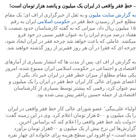
– خطِ فقر واقعی دَر ایران یک میلیون و پانصد هزار تومان است!
به گزارش سایت ملیون
و به نَقل از خبرگزاری ار اف ای؛ یک مقام
مطلع خَبر از رسیدنِ خط فقر در
حکومتِ اسلامی
ایران به رقم
۱۵ میلیون ریال داد، میزانی که به گفته کارشناسان حدود شصت تا
هفتاد درصد مردم ایران را به عنوان فقیر نسبی در خود فرو
میکشد. عاملی که باعث خواهد شد چرخه فقر در ایران ایجاد شود،
چرخه ای که فقرا در آن هر روز فقیرتر از روز گذشته خواهند شد.
به گزارش ار اف ای، پس از مدت ها که انتشار بسیاری از آمارهای
اقتصادی و اجتماعی در حکومت اسلامی ایران ممنوع شده، امروز
یکی مقام مطلع از میزان خطر فقر در ایران خبر داد. یکی از
اعضای شورای عالی کار ایران خط فقر در ایران را یک میلیون و
نیم عنوان کرد، رقمی که بیشتر توسط بسیاری از کارشناسان
اقتصادی از جمله حسین راغفر پیش بینی شده بود.
اولیاء علی‌بیگی٬ عضو شورای عالی کار خط فقر واقعی در ایران
را یک میلیون و ۵۰۰ هزار تومان اعلام کرد. وی در این زمینه گفت:
«دولت باید خط فقر واقعی را اعلام کند که براساس آخرین
گزارش‌ها این نرخ بیش از یک میلیون و ۵۰۰هزار تومان برآورد
شده است.» او افزود این سطح هزینه برای خانواده‌ ای چهار نفره