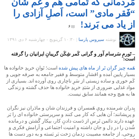
مَردمانی که تَمامی هَم و غَم شان
“فَقر مادی” است، اَصلِ آزادی را
از یاد می بَرند!
۶
نوشته
سیروس پارسا
|
۱۰:۳۰ گرينويچ - چهارشنبه ۶ دی ۱۳۹۱
– تَورمِ سَرسام آور و گرانی کَمر شِکَن گریبانِ ایرانیان را گرفته
است:
هَمه چیز گران تَر از ماه های پیش شده
است؛ تَوانِ خریدِ خانواده ها
بسیار پایین آمده و اقشارِ متوسط و فقیر جامعه به صرفه جویی و
کَم خوری و ساده زیستی از سَرِ ناچاری روی آورده اند. بسیاری از
مواد غذایی ضروری از سَبَدِ خریدِ خانواده ها حذف گشته و زندگی
ها به هیچ وجه همانند سابق نیست.
پِدران شرمنده رویِ هَمسران و فرزندان شان و مادَران نیز نگران
و پریشانند؛ آن هایی که کار می کنند و سرپرستی خانواده ای را بَر
عهده دارند دائمن تَرسِ از دَست دادنِ کار، بیکار گَشتن و درمانده
شُدن را در دِل و جان داشته و امنیت اجتماعی و آرامش فکری و
روحی، از جامعه مصیبت زدمان رَخت بَر بَسته و به دور دست ها