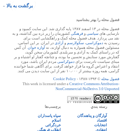
برگشت به بالا
فضول محله را بهتر بشناسید
فضول محله در ۱۳ اسفند ۱۳۸۷ پایه گذاری شد. این سایت کمبود و
نارسایی های
سیاسی
و
فرهنگی
کشورمان را زیر ذره بین گذاشته، و به
نقد می پردازد. هدف فضول محله کمک و راهگشایی است برای
رسیدن به
دموکراسی
،
سکولارسم
و
آزادی
در ایران. بر این اساس،
مسئولین فضول محله همواره به دنبال آوازند، نه
آوازه خوان
. آن کس
که در راستای کمک به آزادی و سربلندی کشورمان سخن گوید،
گفتارش مورد ستایش و تحسین ما بوده، و چنانچه گفتار او اشتباه و بر
مبنای سیاست نادرست برای
دموکراسی
مردم ایران باشد، مورد
انتقاد و اعتراض گروه ما قرار خواهد گرفت. برای آگاهی شما خواننده
گرامی، همه روزه بیشتر از ۱۰،۰۰۰ نفر از این سایت دیدن می کنند.
فضول محله
© ۱۳۹۳-۱۳۸۷ -
Cookie Policy
This work is licensed under a
Creative Commons Attribution-
NonCommercial-NoDerivs 3.0 Unported
رسته بندي
برچسب‌ها
آوارگان و پناهندگان
سپاه پاسداران
اقتصاد
اسلام
انتخابات
خردگرائی
انتقادی
انقلاب فرهنگی