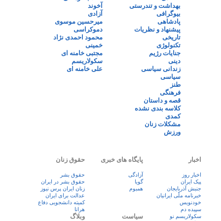
بهداشت و تندرستی
آخوند
بیوگرافی
آزادی
پادشاهی
میرحسین موسوی
پیشنهاد و نظریات
دموکراسی
تاریخی
محمود احمدی نژاد
تکنولوژی
خمینی
جنایات رژیم
مجتبی خامنه ای
دینی
سکولاریسم
زندانی سیاسی
علی خامنه ای
سیاسی
طنز
فرهنگی
قصه و داستان
کلاسه بندی نشده
کمدی
مشکلات زنان
ورزش
اخبار
پایگاه های خبری
حقوق زنان
اخبار روز
آزادگی
حقوق بشر
پيک ايران
گویا
حقوق بشر در ایران
جنبش آذربایجان
همبوم
زنان ايران پرس نيوز
خبرنامه ملّی ایرانیان
عدالت برای ایران
خودنویس
کمیته دانشجویی دفاع
سپیده دم
هرانا
سیاست
وبلاگ
سکولاریسم نو