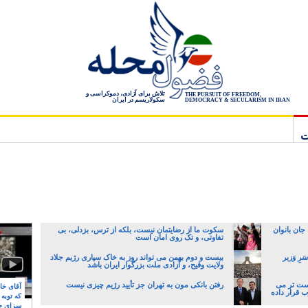
تلاش برای آزادی، دموکراسی و
THE PURSUIT OF FREEDOM,
سکولاریسم در ایران
DEMOCRACY & SECULARISM IN IRAN
ت
جان بانوان
سکوت ما از رضایتمان نیست، بلکه از ترس، بزدلی، بی
تفاوتی، و تک روی امان است
رِ وَزیر
بیست و دوم بهمن می تواند روز به خاک سپاری رژیم جلاد
ولایت وقیح، و آزادی ملت بزرگوار ایران باشد
پست تر می
رفتن بانکی مون به تهران جز تأیید رژیم چیزی نیست
آقای خام
ب قرار داده
که توبه
سزای ج