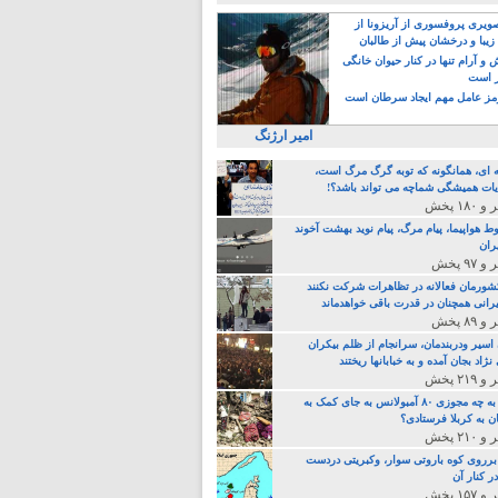
یری پروفسوری از آریزونا از
زیبا و درخشان پیش از طالبان
 آرام تنها در کنار حیوان خانگی
ر است
ز عامل مهم ایجاد سرطان است
امیر ارژنگ
ه ای، همانگونه که توبه گرگ مرگ است،
ات همیشگی شماچه می تواند باشد؟!
ط هواپیما، پیام مرگ، پیام نوید بهشت آخوند
ران
 کشورمان فعالانه در تظاهرات شرکت نکنند
رانی همچنان در قدرت باقی خواهدماند
 اسیر ودربندمان، سرانجام از ظلم بیکران
نژاد بجان آمده و به خبابانها ریختند
خامنه ای، به چه مجوزی ۸۰ آمبولانس به جای کمک به
ن به کربلا فرستادی؟
 برروی کوه باروتی سوار، وکبریتی دردست
ر کنار آن