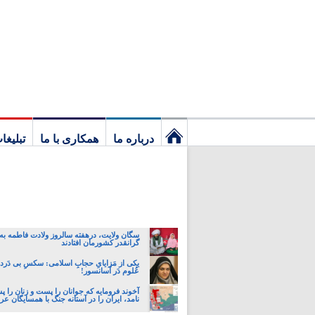
درباره ما
همکاری با ما
تبلیغا
نخستین
برگ
سگان ولایت، درهفته سالروز ولادت فاطمه به 
گرانقدر کشورمان افتادند
یکی از مَزایایِ حجابِ اسلامی: سکسِ بی دَردسَ
عُلوم دَر آسانسور!
آخوند فرومایه که جوانان را پست و زنان را 
نامد، ایران را در آستانه جنگ با همسایگان عر