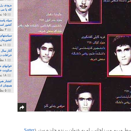
بزودی رژی
کله پا می
۱۵ نظر و ۳۲۷ پخش
سپاه پاسد
کشور اس
۳ نظر و ۱۶۲ پخش
سیاستهای 
کشورمان 
۱۱ نظر و ۳۱۵ پخش
آغاز سال 
خرافات دی
۱ نظر و ۷۴ پخش
خوابهای ط
سکونت خو
۱۸ نظر و ۸۹۷ پخش
کشتار هم م
همچنان ادا
۵ نظر و ۲۵۹ پخش
مریم میرزاخانی، او به عنوان برنده‌ جایزه ستر (
Satter