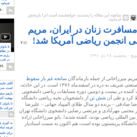
شماچه م
۸
۸۰
چنانچه این مقاله را پسندید، خواهشمند است آنرا بازپخش
فرمایید.
سافرت زنان در ایران، مریم
نی انجمن ریاضی آمریکا شد!
۷
تا بانوا
در تظاه
رژیم ضد
در قدرت
۸
۸۹
یم میرزاخانی از جمله بازماندگان
سانحه غم‌ بار سقوط
آقای خامن
، حامل نخبگان ریاضی دانشگاه صنعتی شریف به دره در اسفندماه ۱۳۷۶ است. در این حادثه،
است، سزا
کننده در بیست و دومین دوره مسابقات ریاضی دانشجویی
تواند باشد؟
بازهم سقوط
وط کرد و طی آن
شش تن
از دانشجویان نخبه ریاضی دانشگاه
بهشت آخون
 صادقی – برنده دو مدال طلای المپیاد جهانی – علیرضا
تا بانوان 
شرکت نکنن
تر مجتبی مهرآبادی و مرتضی رضایی دانشجوی دانشگاه تهران
قدرت باقی
بین المللی ریاضی بودند، کشته شدند!. بانو میرزاخانی (زاده
اد دانشگاه پرینستون بوده است، هم اکنون به سمت استادیار
به کوری چش
هرچه تمام
برای خامنه