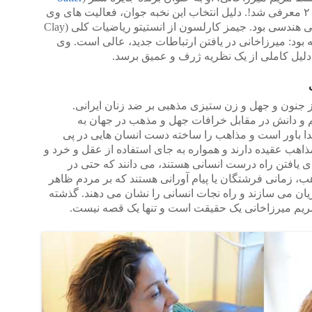
) انجمن ریاضی آمریکا در سال ۲۰۱۳ معرفی شد!. دلیل انتخاب این نخبه جوان، فعالیت های وی
در زمینه محاسبه حجم‌های فضایی منحنی هندسی بود. جیمز کارلسون از انستیتو ریاضیات کلی (Clay
در توصیف او گفته بود: میرزاخانی در یافتن ارتباطات جدید، عالی است. وی
دلیل کاملی از یک نظریه ژرف و عمیق برسد.
 جنون و جهل و زن ستیزی مذهبی بر ضد زنان ایرانی.
لم و دانش در مقابل خرافات جهل و مذهب در جهان به
دا باور است و مذاهب را ساخته دست انسان هایی در پی
اهب عقیده دارند و همواره به جای استفاده از عقل و خرد و
ی یافتن راه درست انسانی هستند، می دانند که حتی در
، زمانی فرشتگان یا پیام آورانی هستند که بر مردم ظاهر
ان می سازند و راه نجات انسانی را نشان می دهند. گذشته
ریم میرزاخانی یک حقیقت است و تنها یک قصه نیست.