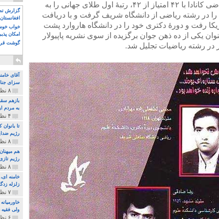
مریم در سال ۱۹۹۵ در المپیاد جهانی ریاضی کانادا با ۴۲ امتیاز از ۴۲، رتبهٔ اول طلای جهانی را به
گزارش تصو
 در رشته ریاضی از دانشگاه شریف گرفت و با دریافت
افغانستان 
یکا رفت و دورهٔ دکتری خود را در دانشگاه هاروارد پشت
خواب خوش و
۲۰۰ از مریم به عنوان یکی از ده ذهن جوان برگزیده از سوی نشریه پاپیولار
امکان پذی
گوشت قرم
آقای خامن
سزای جنای
۸ نظر و ۱۸۰ پخش
بازهم سقو
به مردم ای
۴ نظر و ۹۷ پخش
تا بانوان
رژیم ضدای
۸ نظر و ۸۹ پخش
هم میهنان
رژیم تازی 
۸ نظر و ۲۱۹ پخش
زلزله زدگا
۷ نظر و ۲۱۰ پخش
خاورمیانه
ولی فقیه د
۶ نظر و ۱۵۷ پخش