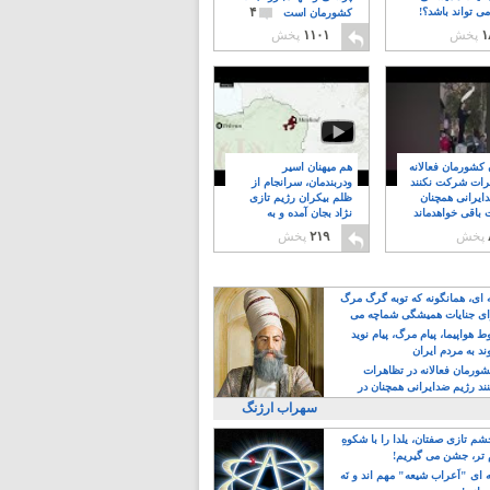
۴
ی تواند باشد؟!
کشورمان است
۱
پخش
۱۱۰۱
پخش
ن کشورمان فعالانه
هم میهنان اسیر
رات شرکت نکنند
ودربندمان، سرانجام از
ایرانی همچنان
ظلم بیکران رژیم تازی
 باقی خواهدماند
نژاد بجان آمده و به
۸
خبابانها ریختند
پخش
۲۱۹
پخش
ه ای، همانگونه که توبه گرگ مرگ
ی جنایات همیشگی شماچه می
!
 هواپیما، پیام مرگ، پیام نوید
د به مردم ایران
کشورمان فعالانه در تظاهرات
د رژیم ضدایرانی همچنان در
 خواهدماند
سهراب ارژنگ
م تازی صفتان، یلدا را با شکوهِ
 تر، جشن می گیریم!
 ای "اَعراب شیعه" مهم اند و نَه