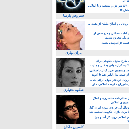
یرانی!
رویداد سال ۵۷؛ شورش و دَسیسه و یا انقلابی
خش ۲)
سیروس پارسا
روحانی و اصلاح طلبان از پشت به
ی گناه ، شجاعی و حاج صفی از
یم ملی محروم شدند.
ست نژادپرستی بدهید!
باران بهاری
طرح مخوف حکومتی برای
جه گران دولتی به قتل و جنایت
در جستجوی تغییر قوانین اسلامی،
ام جمعه مدل لباس شنا تا آخوند
مجنسگرا!
رونده دو دختر جوان ایرانی که به
 ماموران حکومت اسلامی، حلق
شکوه بختیاری
 به تاریخچه میانه روی و اصلاح
مهوری اسلامی
وتبال گًل خوردند، مردم ایران گول
ا برنده بازی، حکومت اسلامی شد!
م اسلامی روی کار آمد و چرا
؟!
کاسپین ماکان