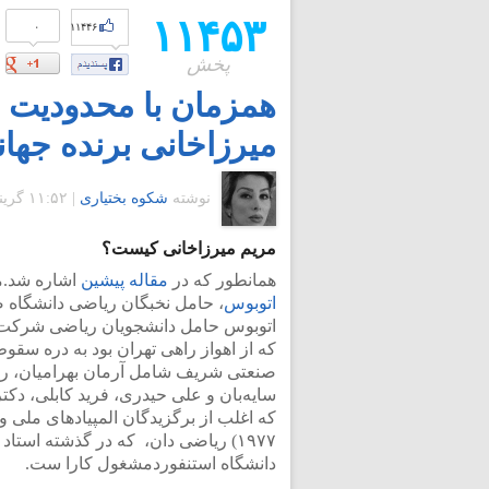
۱۱۴۵۳
۰
۱۱۴۴۶
پخش
همزمان با محدودیت م
میرزاخانی برنده جها
نوشته
شکوه بختیاری
|
۱۱:۵۲ گرينويچ - پنجشنبه ۲۸ دی ۱۳۹۱
مریم میرزاخانی کیست؟
همانطور که در
مقاله پیشین
اشاره شد.مر
اتوبوس
اتوبوس حامل دانشجویان ریاضی شرکت‌ 
که از اهواز راهی تهران بود به دره سق
صنعتی شریف شامل آرمان بهرامیان، رضا
سایه‌بان و علی حیدری، فرید کابلی، دک
که اغلب از برگزیدگان المپیادهای ملی و 
۱۹۷۷) ریاضی دان، که در گذشته است
دانشگاه استنفوردمشغول کارا ست.