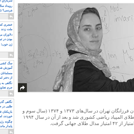
سربازانِ ا
مَردمی؟ (بَ
خنجری که 
ملت زدند
دلاوران ب
بودن در ت
ژن خوب! ت
سگ کشی، 
آموزش شکن
بیشتر
مسلمانان 
از دختر ام
مسلمان ه
نگاهی به پ
جرم تجاوز
آویز شدند!
نگاهی گذرا
طلبی در ج
مریم میرزاخانی طی تحصیل در دبیرستان فرزانگان تهران در سال‌های ۱۳۷۳ و ۱۳۷۴ (سال سوم و
بازیکنان ف
چهارم دبیرستان) موفق به کسب مدال طلای المپیاد ریاضی کشوری شد و بعد از آن در سال ۱۹۹۴
خوردند، ام
چگونه رژی
پایدار ماند