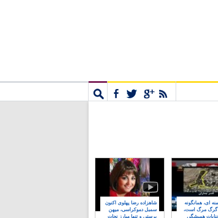
مشترک
جستجو
نه ای، همانگونه
شاهزاده رضا پهلوی اکنون
 گرگ مرگ است،
سمبل دموکراسی، میهن
نایات همیشگی
پرستی و تنها مبارز نجات