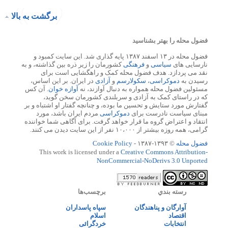
برگشت به بالا
فضول محله را بهتر بشناسید
فضول محله در ۱۳ اسفند ۱۳۸۷ پایه گذاری شد. این سایت کمبود و
نارسایی های
سیاسی
و
فرهنگی
کشورمان را زیر ذره بین گذاشته، و به
نقد می پردازد. هدف فضول محله کمک و راهگشایی است برای
رسیدن به
دموکراسی
،
سکولارسم
و
آزادی
در ایران. بر این اساس،
مسئولین فضول محله همواره به دنبال آوازند، نه
آوازه خوان
. آن کس
که در راستای کمک به آزادی و سربلندی کشورمان سخن گوید،
گفتارش مورد ستایش و تحسین ما بوده، و چنانچه گفتار او اشتباه و بر
مبنای سیاست نادرست برای
دموکراسی
مردم ایران باشد، مورد
انتقاد و اعتراض گروه ما قرار خواهد گرفت. برای آگاهی شما خواننده
گرامی، همه روزه بیشتر از ۱۰،۰۰۰ نفر از این سایت دیدن می کنند.
فضول محله
© ۱۳۹۳-۱۳۸۷ -
Cookie Policy
This work is licensed under a
Creative Commons Attribution-
NonCommercial-NoDerivs 3.0 Unported
رسته بندي
برچسب‌ها
آوارگان و پناهندگان
سپاه پاسداران
اقتصاد
اسلام
انتخابات
خردگرائی