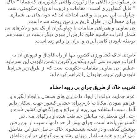
در سکوت و ناآگاهی ما از ثروت واقعی کشورمان که همانا ” خاک
” قابل کشاورزی است ، مقامات و ثروت اندوزان حکومتی دست
چپاول به این سرمایه واقعی انداخته اند که خون های بی شماری
برای حفظ آن در طول تاریخ بر زمین ریخته شده است.
بی تفاوتی و همراهی مقامات با چپاولگران از یک سو و دلارهای بی
شمار اعراب حاشیه خلیج فارس از سوی دیگر دست در دست هم
توطئه نابودی کامل ایران و ایران را رقم زده است.
نابودی خاک کشاورزی کشور، تنها از راه قاچاق و فروش آن به
اعراب صورت نمی گیرد بلکه بزرگترین دشمن نابودی این سرمایه
عظیم ، بی تفاوتی مقامات حکومت است که از طرق زیر شرایط
نابودی این ثروت جاودان را فراهم کرده اند:
تخریب خاک از طریق چرای بی رویه احشام
عدم حمایت دولت از ایجاد دامداری های صنعتی و ایجاد انگیزه و
فراهم نمودن امکانات لازم برای عشایر کشور جهت اسکان دایم
آنها ، سبب استفاده بی رویه از مراتع و چراگاههای کشور شده و
حتی این معضل به مناطق حفاظت شده و پارکهای ملی نیز
گسترش یافته است. چرای بیش از حد دامها ، سبب از بین رفتن
پوشش گیاهی و در نتیجه شستشوی خاک حاصل خیز این مناطق
می گردد و همه ساله از میزان رشد و نمو گیاهان در این مناطق