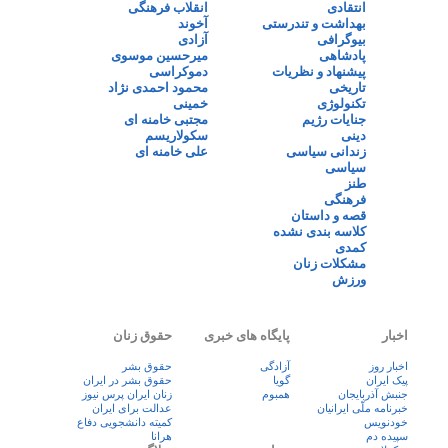
انتقادی
انقلاب فرهنگی
بهداشت و تندرستی
آخوند
بیوگرافی
آزادی
پادشاهی
میرحسین موسوی
پیشنهاد و نظریات
دموکراسی
تاریخی
محمود احمدی نژاد
تکنولوژی
خمینی
جنایات رژیم
مجتبی خامنه ای
دینی
سکولاریسم
زندانی سیاسی
علی خامنه ای
سیاسی
طنز
فرهنگی
قصه و داستان
کلاسه بندی نشده
کمدی
مشکلات زنان
ورزش
اخبار
پایگاه های خبری
حقوق زنان
اخبار روز
آزادگی
حقوق بشر
پيک ايران
گویا
حقوق بشر در ایران
جنبش آذربایجان
همبوم
زنان ايران پرس نيوز
خبرنامه ملّی ایرانیان
عدالت برای ایران
خودنویس
کمیته دانشجویی دفاع
سپیده دم
هرانا