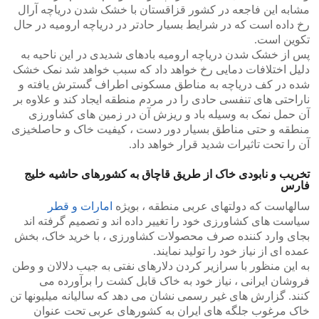
مشابه این فاجعه در کشور قزاقستان با خشک شدن دریاچه آرال
رخ داده است که در شرایط بسیار حادتر در دریاچه ارومیه در حال
تکوین است.
پس از خشک شدن دریاچه ارومیه بادهای شدیدی در این ناحیه به
دلیل اختلافات دمایی رخ خواهد داد که سبب خواهد شد نمک خشک
شده در کف دریاچه به مناطق مسکونی اطراف گسترش یافته و
ناراحتی های تنفسی حادی را در مردم منطقه ایجاد کند و علاوه بر
آن حمل نمک به وسیله باد و ریزش آن در زمین های کشاورزی
منطقه و حتی مناطق بسیار دور دست ، کیفیت خاک و حاصلخیزی
آن را تحت تاثیرات شدید قرار خواهد داد.
تخریب و نابودی خاک از طریق قاچاق به کشورهای حاشیه خلیج
فارس
سالهاست که دولتهای عربی منطقه ، بویژه
امارات و قطر
سیاست های کشاورزی خود را تغییر داده اند و تصمیم گرفته اند
بجای وارد کننده صرف محصولات کشاورزی ، با خرید خاک، بخش
عمده ای از نیاز خود را تولید نمایند.
به این منظور با سرازیر کردن دلارهای نفتی به جیب دلالان و وطن
فروشان ایرانی ، نیاز خود به خاک قابل کشت را برآورده می
کنند. گزارش های غیر رسمی نشان می دهد که سالیانه میلیونها تن
خاک مرغوب جلگه های ایران به کشورهای عربی تحت عنوان