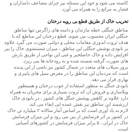
کاسته می شود و خود این مسئله نیز چرای مضاعف دامداران و
فشار به مراتع را به همراه می آورد.
تخریب خاک از طریق قطع بی رویه درختان
مناطق جنگلی خطه مازندان و دامنه های زاگرس تنها مناطق
جنگلی ایران محسوب می شوند. قطع درختان این مناطع که با
هدف ثروت اندوزی مقامات محلی و دولتی صورت می گیرد علاوه
بر نابودی پوشش جنگلی این مناطق ، میزان شستشوی خاک را نیز
افزایش داده و خاک حاصلخیز و غنی این نواحی از طریق بارش
های صورت گرفته شسته شده و به رودخانه ها می ریزد.
بروز سیلاب های متعدد در شمال کشور نیز ناشی از این پدیده
است که مردمان این مناطق را در معرض سیل های پاییزی و
بهاری قرار می دهد.
نابودی جنگل به منظور استفاده از چوب درختان و همینطور
ویلاسازی و فروش آن که ثروت بسیاری برای مجریان به همراه
دارد علاوه بر کاهش پوشش جنگل های کشور ، در نابودی خاک
ارزشمند این مناطق نیز نقش عمده ایی ایفاء می کند.
لازم به یاد آوری است که بر اساس آمار سالانه ۲ میلیارد تن خاک
در کشور بر اثر فرسایش از بین می رود و این میزان فرسایش
خاک در ایران ، ۵ برابر میزان فرسایش در کشورهای آسیایی
است.