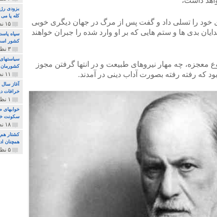
اهد داشت،
بزودی رژی
کله پا می
ی خود را تسلی داد و گفت پس از مرگ در جهان دیگری خوبی
۱۵ نظر و ۳۲۷ پخش
ایان بدی ها و ستم هایی که بر او وارد شده را جبران خواهند
سپاه پاسد
کشور اس
۳ نظر و ۱۶۲ پخش
سیاستهای 
 معجزه، چه مهار نیروهای طبیعت و در انتها گرفتن مجوز
کشورمان 
ود که رفته رفته بصورت آداب دینی در آمدند.
۱۱ نظر و ۳۱۵ پخش
آغاز سال 
خرافات دی
۱ نظر و ۷۴ پخش
خوابهای ط
سکونت خو
۱۸ نظر و ۸۹۷ پخش
کشتار هم م
همچنان ادا
۵ نظر و ۲۵۹ پخش