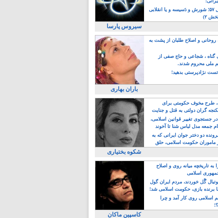
یرانی!
رویداد سال ۵۷؛ شورش و دَسیسه و یا انقلابی
خش ۲)
سیروس پارسا
روحانی و اصلاح طلبان از پشت به
ی گناه ، شجاعی و حاج صفی از
یم ملی محروم شدند.
ست نژادپرستی بدهید!
باران بهاری
طرح مخوف حکومتی برای
جه گران دولتی به قتل و جنایت
در جستجوی تغییر قوانین اسلامی،
ام جمعه مدل لباس شنا تا آخوند
مجنسگرا!
رونده دو دختر جوان ایرانی که به
 ماموران حکومت اسلامی، حلق
شکوه بختیاری
 به تاریخچه میانه روی و اصلاح
مهوری اسلامی
وتبال گًل خوردند، مردم ایران گول
ا برنده بازی، حکومت اسلامی شد!
م اسلامی روی کار آمد و چرا
؟!
کاسپین ماکان