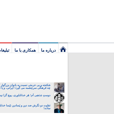
درباره ما
همکاری با ما
تبلیغا
نخستین
برگ
شکنجه و بی حرمتی نسبت به بانوان بزرگوار 
چه فرهنگی سرچشمه می گیرد؛ ایرانی، و یا تا
دوستِ مَذهبی اَم؛ هَر خداناباوری، پوچ گرا ن
تفاوت دو نگرش ضد دین و پَسادین (پَسا خداباو
ساده!