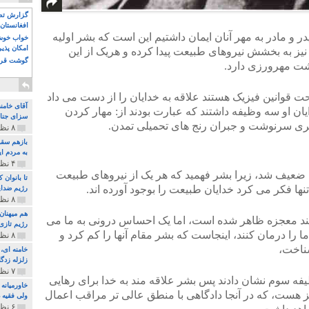
گزارش تصو
افغانستان 
 و مادر به مهر آنان ایمان داشتیم این است که بشر اولیه
خواب خوش و
امکان پذی
نیز به بخشش نیروهای طبیعت پیدا کرده و هریک از این
گوشت قرم
اشت مهرورزی دارد.
حت قوانین فیزیک هستند علاقه به خدایان را از دست می داد
آقای خامن
یان او سه وظیفه داشتند که عبارت بودند از: مهار کردن
سزای جنای
گری سرنوشت و جبران رنج های تحمیلی تمدن.
۸ نظر و ۱۸۰ پخش
بازهم سقو
به مردم ای
۴ نظر و ۹۷ پخش
 ضعیف شد، زیرا بشر فهمید که هر یک از نیروهای طبیعت
تا بانوان
تنها فکر می کرد خدایان طبیعت را بوجود آورده اند.
رژیم ضدای
۸ نظر و ۸۹ پخش
هم میهنان
نند معجزه ظاهر شده است، اما یک احساس درونی به ما می
رژیم تازی 
 را درمان کنند، اینجاست که بشر مقام آنها را کم کرد و
۸ نظر و ۲۱۹ پخش
شناخت،
زلزله زدگا
۷ نظر و ۲۱۰ پخش
ه سوم نشان دادند پس بشر علاقه مند به خدا برای رهایی
خاورمیانه
 هست، که در آنجا دادگاهی با منطق عالی تر مراقب اعمال
ولی فقیه د
۶ نظر و ۱۵۷ پخش