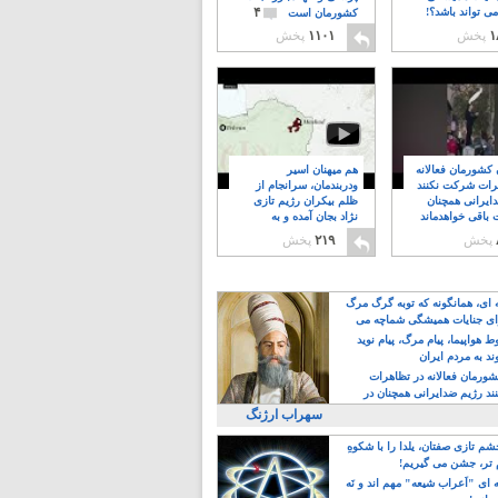
۴
ی تواند باشد؟!
کشورمان است
۱
پخش
۱۱۰۱
پخش
ن کشورمان فعالانه
هم میهنان اسیر
رات شرکت نکنند
ودربندمان، سرانجام از
ایرانی همچنان
ظلم بیکران رژیم تازی
 باقی خواهدماند
نژاد بجان آمده و به
۸
خبابانها ریختند
پخش
۲۱۹
پخش
ه ای، همانگونه که توبه گرگ مرگ
ی جنایات همیشگی شماچه می
!
 هواپیما، پیام مرگ، پیام نوید
د به مردم ایران
کشورمان فعالانه در تظاهرات
د رژیم ضدایرانی همچنان در
 خواهدماند
سهراب ارژنگ
م تازی صفتان، یلدا را با شکوهِ
 تر، جشن می گیریم!
 ای "اَعراب شیعه" مهم اند و نَه