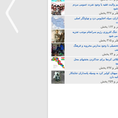
م ولایت فقیه با وجود نفرت عمومی مردم
 شود
اران، سپاه اختاپوس دزد و چپاولگر اصلی
ت
جنگ افروزی رژیم سرانجام موجب تجزیه
می شود
>
تحصیلی با وجود مدارس مخروبه و فرهنگ
نی
لائی کردها برای جداکردن بخشهای محل
د
یهنان کولبر کرد به وسیله پاسداران جنایتکار
مه دارد