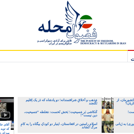
تلاش برای آزادی، دموکراسی و
THE PURSUIT OF FREEDOM,
سکولاریسم در ایران
DEMOCRACY & SECULARISM IN IRAN
ت
کشورمان، از
مَذهب و اَخلاقِ شرافتمندانه؛ دو پادشاه که دَر یک اِقلیم
زیان؟
نَگنجند
یست!
کَنکاشی بَر مَسیحیت؛ بَخش نُخست: مَغلطه “مَسیحیت،
دین نیست”!
ری) به زَبانی
اسلامِ راستین در افغانستان، اینبار دو کودکِ بیگناه را به کامِ
آقای خام
مرگ کشاند
که توبه
سزای ج