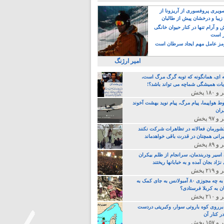
یری پروفسوری از آریزونا از
زیبا و درخشان پیش از طالبان
 آرام تنها در کنار حیوان خانگی
ر است
ز عامل مهم ایجاد سرطان است
امیر ارژنگ
ه ای، همانگونه که توبه گرگ مرگ است،
ات همیشگی شماچه می تواند باشد؟!
ط هواپیما، پیام مرگ، پیام نوید بهشت آخوند
ران
 کشورمان فعالانه در تظاهرات شرکت نکنند
رانی همچنان در قدرت باقی خواهدماند
 اسیر ودربندمان، سرانجام از ظلم بیکران
نژاد بجان آمده و به خبابانها ریختند
خامنه ای، به چه مجوزی ۸۰ آمبولانس به جای کمک به
ن به کربلا فرستادی؟
 برروی کوه باروتی سوار، وکبریتی دردست
ر کنار آن