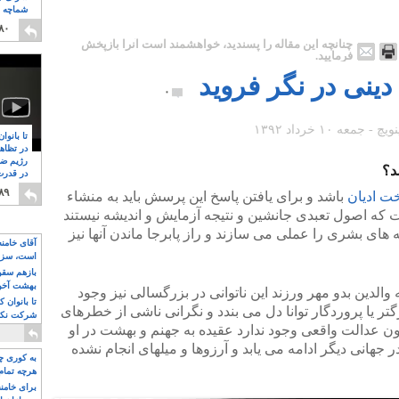
شماچه م
۸
۸۰
چنانچه این مقاله را پسندید، خواهشمند است آنرا بازپخش
فرمایید.
ینی در نگر فروید
۰
تا بانوا
در تظاه
رژیم ضد
د؟
در قدرت
۸
۸۹
ت ادیان
باشد و برای یافتن پاسخ این پرسش باید به منشاء
ت که اصول تعبدی جانشین و نتیجه آزمایش و اندیشه نیستند
های بشری را عملی می سازند و راز پابرجا ماندن آنها نیز
آقای خامن
است، سزا
تواند باشد؟
بازهم سقوط
بهشت آخون
والدین بدو مهر ورزند این ناتوانی در بزرگسالی نیز وجود
تا بانوان 
گتر یا پروردگار توانا دل می بندد و نگرانی ناشی از خطرهای
شرکت نکنن
ن عدالت واقعی وجود ندارد عقیده به جهنم و بهشت در او
قدرت باقی
در جهانی دیگر ادامه می یابد و آرزوها و میلهای انجام نشده
به کوری چش
هرچه تمام
برای خامنه