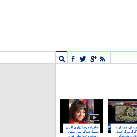
مشترک
جستجو
نه ای، همانگونه
شاهزاده رضا پهلوی اکنون
 گرگ مرگ است،
سمبل دموکراسی، میهن
نایات همیشگی
پرستی و تنها مبارز نجات