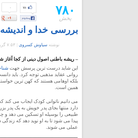
۷۸۰
۰
۷۸۰
پخش
بررسی خدا و اندیشه د
نوشته
سیاوش کسروی
|
۷:۵۳ گرينويچ - جمعه ۱۰ خرداد ۱۳۹۲
– ریشه باطنی اصول دینی از کجا آغاز ش
این شاید درست ترین پرسش جهت
شناخ
روانی عقاید مذهبی توجه کرد. باید دانس
بلکه اوهامی هستند که کهن ترین خواسته 
همین است.
می دانیم ناتوانی کودک ایجاب می کند که 
دارد منتها بجای پدر خویش به یک پدر بزر
طبیعی را بوسیله او تسکین می دهد و چو
پیدا می شود تا به او نوید دهد که زندگی 
عملی می شوند.