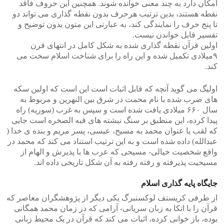
امکان دارد به چند معنی خوانده شوند. همچنین این حروف فاقد
نقطه هستند، بدین ترتیب هرحرف بدون نقطه گذاری می تواند دو
تا پنج حرف را نمایندگی کند، به عبارتی این متون بدون توضیح و
تفسیر قابل خواندن نیست.
اولین قرآن نقطه گذاری شده به شکل کامل در انتهای قرن
۹میلادی تکمیل شده و این راه را برای شناخت اسلام سخت می
کند.
اولیگ می گوید آنچه که قابل اثبات است این است که اولین سکه
های ضرب شده با نام محمت در شرق بین النهرین و مربوط به
سال ۶۶۰ میلادی یافت شده است و سپس به غرب (سوریه) راه
پیدا کرده، این منطبق بر سنگ نبشته های قبه الصخره است جایی
که لقب یا عنوان محمد به مسیح، عیسی، پسر مریم و بنده ی خدا (
عبدالله) داده شده است و به این ترتیب استناد می کند که محمد در
واقع شخصیت خیالی- مسیحی که عرب ها با پذیرش و الهام از
مسیحیت پذیرفته و رفته رفته به آن شکل تاریخی داده اند.
جایگاه پایه گذاری اسلام
از طرفی کریستف لوکسنبرگ یکی دیگر از پژوهشگران معاصر که
قرآن را با اتکا به زبان سریانی- آرامی که در زمان محمد همگانی
بوده، باز خوانی کرده، اثبات می کند که قرآن در یک محیط زبانی