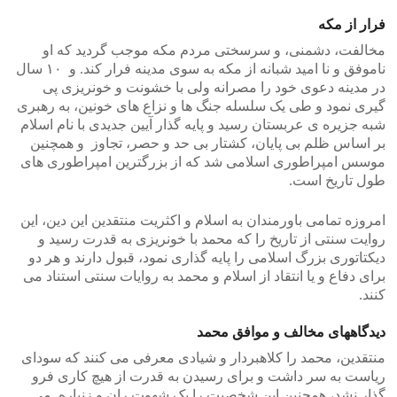
فرار از مکه
مخالفت، دشمنی، و سرسختی مردم مکه موجب گردید که او
ناموفق و نا امید شبانه از مکه به سوی مدینه فرار کند. و ۱۰ سال
در مدینه دعوی خود را مصرانه ولی با خشونت و خونریزی پی
گیری نمود و طی یک سلسله جنگ ها و نزاع های خونین، به رهبری
شبه جزیره ی عربستان رسید و پایه گذار آیین جدیدی با نام اسلام
بر اساس ظلم بی پایان، کشتار بی حد و حصر، تجاوز و همچنین
موسس امپراطوری اسلامی شد که از بزرگترین امپراطوری های
طول تاریخ است.
امروزه تمامی باورمندان به اسلام و اکثریت منتقدین این دین، این
روایت سنتی از تاریخ را که محمد با خونریزی به قدرت رسید و
دیکتاتوری بزرگ اسلامی را پایه گذاری نمود، قبول دارند و هر دو
برای دفاع و یا انتقاد از اسلام و محمد به روایات سنتی استناد می
کنند.
دیدگاههای مخالف و موافق محمد
منتقدین، محمد را کلاهبردار و شیادی معرفی می کنند که سودای
ریاست به سر داشت و برای رسیدن به قدرت از هیچ کاری فرو
گذار نشد، همچنین این شخصیت را یک شهوت ران و زنباره می