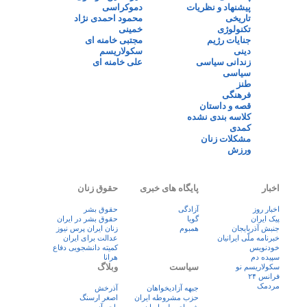
پیشنهاد و نظریات
دموکراسی
تاریخی
محمود احمدی نژاد
تکنولوژی
خمینی
جنایات رژیم
مجتبی خامنه ای
دینی
سکولاریسم
زندانی سیاسی
علی خامنه ای
سیاسی
طنز
فرهنگی
قصه و داستان
کلاسه بندی نشده
کمدی
مشکلات زنان
ورزش
اخبار
پایگاه های خبری
حقوق زنان
اخبار روز
آزادگی
حقوق بشر
پيک ايران
گویا
حقوق بشر در ایران
جنبش آذربایجان
همبوم
زنان ايران پرس نيوز
خبرنامه ملّی ایرانیان
عدالت برای ایران
خودنویس
کمیته دانشجویی دفاع
سپیده دم
هرانا
سیاست
وبلاگ
سکولاریسم نو
فرانس ۲۴
مردمک
جبهه آزادیخواهان
آذرخش
حزب مشروطه ایران
اصغر ارسنگ