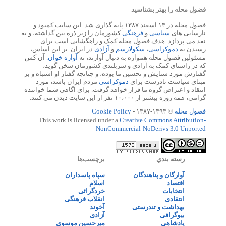
فضول محله را بهتر بشناسید
فضول محله در ۱۳ اسفند ۱۳۸۷ پایه گذاری شد. این سایت کمبود و
نارسایی های
سیاسی
و
فرهنگی
کشورمان را زیر ذره بین گذاشته، و به
نقد می پردازد. هدف فضول محله کمک و راهگشایی است برای
رسیدن به
دموکراسی
،
سکولارسم
و
آزادی
در ایران. بر این اساس،
مسئولین فضول محله همواره به دنبال آوازند، نه
آوازه خوان
. آن کس
که در راستای کمک به آزادی و سربلندی کشورمان سخن گوید،
گفتارش مورد ستایش و تحسین ما بوده، و چنانچه گفتار او اشتباه و بر
مبنای سیاست نادرست برای
دموکراسی
مردم ایران باشد، مورد
انتقاد و اعتراض گروه ما قرار خواهد گرفت. برای آگاهی شما خواننده
گرامی، همه روزه بیشتر از ۱۰،۰۰۰ نفر از این سایت دیدن می کنند.
فضول محله
© ۱۳۹۳-۱۳۸۷ -
Cookie Policy
This work is licensed under a
Creative Commons Attribution-
NonCommercial-NoDerivs 3.0 Unported
رسته بندي
برچسب‌ها
آوارگان و پناهندگان
سپاه پاسداران
اقتصاد
اسلام
انتخابات
خردگرائی
انتقادی
انقلاب فرهنگی
بهداشت و تندرستی
آخوند
بیوگرافی
آزادی
پادشاهی
میرحسین موسوی