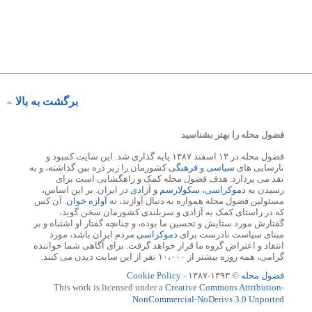
برگشت به بالا
فضول محله را بهتر بشناسید
فضول محله در ۱۳ اسفند ۱۳۸۷ پایه گذاری شد. این سایت کمبود و
نارسایی های
سیاسی
و
فرهنگی
کشورمان را زیر ذره بین گذاشته، و به
نقد می پردازد. هدف فضول محله کمک و راهگشایی است برای
رسیدن به
دموکراسی
،
سکولارسم
و
آزادی
در ایران. بر این اساس،
مسئولین فضول محله همواره به دنبال آوازند، نه
آوازه خوان
. آن کس
که در راستای کمک به آزادی و سربلندی کشورمان سخن گوید،
گفتارش مورد ستایش و تحسین ما بوده، و چنانچه گفتار او اشتباه و بر
مبنای سیاست نادرست برای
دموکراسی
مردم ایران باشد، مورد
انتقاد و اعتراض گروه ما قرار خواهد گرفت. برای آگاهی شما خواننده
گرامی، همه روزه بیشتر از ۱۰،۰۰۰ نفر از این سایت دیدن می کنند.
فضول محله
© ۱۳۹۳-۱۳۸۷ -
Cookie Policy
This work is licensed under a
Creative Commons Attribution-
NonCommercial-NoDerivs 3.0 Unported