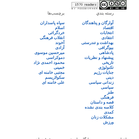
رسته بندي
برچسب‌ها
آوارگان و پناهندگان
سپاه پاسداران
اقتصاد
اسلام
انتخابات
خردگرائی
انتقادی
انقلاب فرهنگی
بهداشت و تندرستی
آخوند
بیوگرافی
آزادی
پادشاهی
میرحسین موسوی
پیشنهاد و نظریات
دموکراسی
تاریخی
محمود احمدی نژاد
تکنولوژی
خمینی
جنایات رژیم
مجتبی خامنه ای
دینی
سکولاریسم
زندانی سیاسی
علی خامنه ای
سیاسی
طنز
فرهنگی
قصه و داستان
کلاسه بندی نشده
کمدی
مشکلات زنان
ورزش