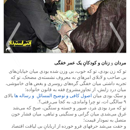
مردان و زنان و کودکانِ یک عمر خفگی
تو که زن بودی، تو که خوب، بی‌ وزن شده بودی میان خیابان‌های
بی‌ صاحب و لابلای امر‌های به معروف نشستهﻯ مضحک، تو که
>
<
تجربه داشتی میان خفگی گره‌های روسری و بغض های خاموشی،
میان درد زایش، از تجاوزِمشروع فقه به قانون خانواده؛
و سبُک بودی میان
اصول کافی‌ و توضیح المسائلِ و رساله ها
بالای
۹ سالگی ات، تو چرا واماندی، به کجا می‌رفتی؟.
تو که مرد بودی مَرد، صبور و خسته و سنگین، صبح که می‌شد
غرق می‌شدی میان گرانی و سنگینی و تباهی، میان فشار خون
متصل به نمودار قیمت؛
و حقت می‌شد حرفهای فرو خورده از اربابانِ بی‌ لیاقت اقتصاد