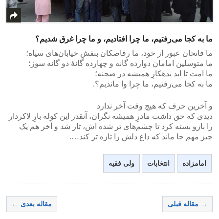
ما به کجا می‌رفتیم، ما چرا افتادیم، و ما چرا غرق شدیم؟
ما فاتحان عبور از خود، ما رقاصکان بنفشِ خیابان‌های سیاه؛
ما متوسلین امامان دوازده گانه و چهارده گانهٔ دو گانه سوز؛
ما امت تا ابد بدهکارِ همیشه در صحنه؛
ما به کجا می‌رفتیم، ما چرا وا ماندیم؟.
و آخرین حرف که هیچ وقت آخر ندارد
دیدی که حق داشت مادرِ همیشه نگران، آنقدر این کوله بارِ لاکردار
را بازو بسته کرد تا چشم‌های تر شده اش، تار شد و آخر هم یک
چیز مهم جا ماند که داغ دلش را تازه تر کند….
امامزاده
انتخابات
ولی فقیه
→ مقاله قبلی
مقاله بعدی ←