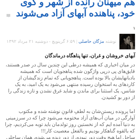
هم میهنان رانده از شهر و کوی
خود، پناهنده آبهای آزاد می‌شوند
۱
نوشته
مژگان حاصلی
|
۶:۵۹ گرينويچ - دوشنبه ۲۱ مرداد ۱۳۹۲
آبهای خروشان و غران، تنها پناهگاه درماندگان
در میان اخباری که همیشه درطی این چندین سال در صدر هستند،
قایق‌های پی‌ درپی واژگون شده پناهجویان است که همیشه
بادبانهایشان بالا بوده است. پناهجویانی که تمام زندگیشان از
کارد‌های به استخوان رسیده منتهی‌ می‌شود به یک امید، به یک
شانس، یک استثنا برای ماندن و شاید غرق نشدن و تازه زندگی را
از دور بو کشیدن.
اما پرونده زیستن‌شان به لطفِ قانونِ نوشته شده و مکتوب
آوارگی در میان آب‌های آزاد مختومه می‌شود چرا که در سرزمینی
به دنیا آمده ایم که از نخستین روز تولدمان باید توبه می‌‌کردیم، چرا
که بالقوه گناهکار بودیم و بالفعل معصیت کار!!!
ساحل اما هیچ وقت دور نبوده، از دور دیده می‌شده، همان ساحلی