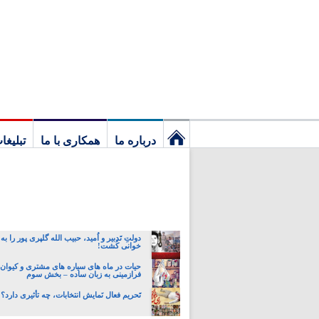
درباره ما
همکاری با ما
تبلیغا
نخستین
برگ
دولتِ تَدبیر و اُمید، حبیب الله گلپری پور را به
خوانی کُشت!
حیات در ماه های سیاره های مشتری و کیوان:
فرازمینی به زبان ساده – بخش سوم
تَحریم فعال نَمایش انتخابات، چه تأثیری دارد؟