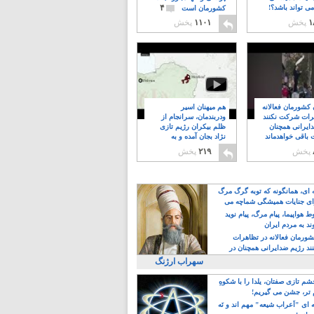
۴
ی تواند باشد؟!
کشورمان است
۱
پخش
۱۱۰۱
پخش
ن کشورمان فعالانه
هم میهنان اسیر
رات شرکت نکنند
ودربندمان، سرانجام از
ایرانی همچنان
ظلم بیکران رژیم تازی
 باقی خواهدماند
نژاد بجان آمده و به
۸
خبابانها ریختند
پخش
۲۱۹
پخش
ه ای، همانگونه که توبه گرگ مرگ
ی جنایات همیشگی شماچه می
!
 هواپیما، پیام مرگ، پیام نوید
د به مردم ایران
کشورمان فعالانه در تظاهرات
د رژیم ضدایرانی همچنان در
 خواهدماند
سهراب ارژنگ
م تازی صفتان، یلدا را با شکوهِ
 تر، جشن می گیریم!
 ای "اَعراب شیعه" مهم اند و نَه