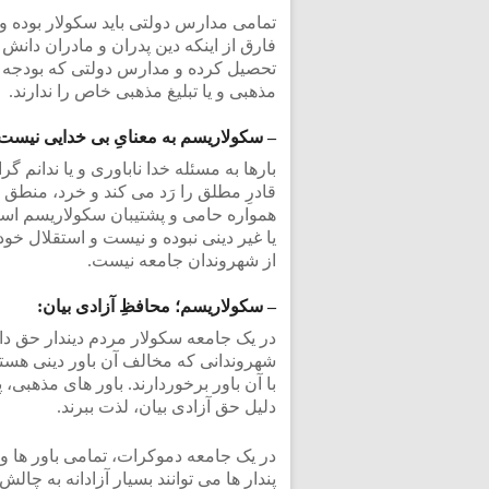
تمامی مدارس دولتی باید سکولار بوده و 
فارق از اینکه دین پدران و مادران دانش
تحصیل کرده و مدارس دولتی که بودجه
مذهبی و یا تبلیغ مذهبی خاص را ندارند.
– سکولاریسم به معنایِ بی خدایی نیست
بارها به مسئله خدا ناباوری و یا ندانم گ
قادرِ مطلق را رَد می کند و خرد، منطق 
همواره حامی و پشتیبان سکولاریسم است
یا غیر دینی نبوده و نیست و استقلال خود
از شهروندان جامعه نیست.
– سکولاریسم؛ محافظِ آزادی بیان:
در یک جامعه سکولار مردم دیندار حق دارن
شهروندانی که مخالف آن باور دینی هستن
با آن باور برخوردارند. باور های مذهبی، 
دلیل حق آزادی بیان، لذت ببرند.
در یک جامعه دموکرات، تمامی باور ها و
پندار ها می توانند بسیار آزادانه به چالش