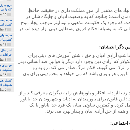
بزودی رژی
نهاد های مذهبی از امورِ مملکت داری در حقیقت حافظِ
کله پا می
۱۵ نظر و ۳۲۷ پخش
ان است؛ چنانچه که به وضعیت ادیان و جایگاه شان در
سپاه پاسد
یافت که وجود یک حکومت مذهبی و توتالیتر موجب ایجاد موج
کشور اس
ی که به وسیله احکام قرون وسطایی دینی آزار دیده اند، در
۳ نظر و ۱۶۲ پخش
سیاستهای 
کشورمان 
۱۱ نظر و ۳۱۵ پخش
ن دِگر اندیشان:
آغاز سال 
اشتِ آزادی ادیان و حق داشتن آموزش های دینی برای
خرافات دی
۱ نظر و ۷۴ پخش
ر که آزادی دین وجود دارد دیگر با قوانینِ ضد انسانی دینی
خوابهای ط
ا ترک می گویند، حُکم مرگ صادر می کند، رو به رو
سکونت خو
تا پیرو هر باوری باشد که می خواهد و محدودیتی برای وی
۱۸ نظر و ۸۹۷ پخش
کشتار هم م
همچنان ادا
۵ نظر و ۲۵۹ پخش
 تا آزادانه افکار و باورهایش را به دیگران معرفی کند و از
 این قانون برای باورمندان به ادیان و شهروندان خدا ناباور
کرده و کمترین تفاوتی میان یک فرد خدا ناباور با یک
همه از حق آزادی بیان و پندار بهره می برند.
اجتماعی: