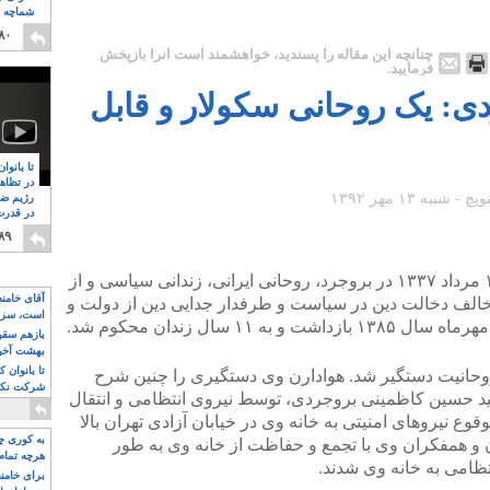
شماچه م
۸
۸۰
چنانچه این مقاله را پسندید، خواهشمند است آنرا بازپخش
فرمایید.
دی: یک روحانی سکولار و قابل
تا بانوا
در تظاه
رژیم ضد
در قدرت
۸
۸۹
متولد ۱۰ مرداد ۱۳۳۷ در بروجرد، روحانی ایرانی، زندانی سیاسی و از
آقای خامن
خالف دخالت دین در سیاست و طرفدار جدایی دین از دولت و
است، سزا
۱ سال زندان محکوم شد.
تواند باشد؟
بازهم سقوط
بهشت آخون
تا بانوان 
دگاه ویژه روحانیت دستگیر شد. هوادارن وی دستگیری را چنین شرح
شرکت نکنن
سید حسین کاظمینی بروجردی، توسط نیروی انتظامی و انتقال
قدرت باقی
قوع نیروهای امنیتی به خانه وی در خیابان آزادی تهران بالا
به کوری چش
 و همفکران وی با تجمع و حفاظت از خانه وی به طور
هرچه تمام
ظامی به خانه وی شدند.
برای خامنه