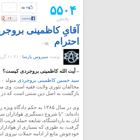
۵۵۰۴
۰
۵۵۰۴
پخش
آقایِ کاظمینی بروجر
احترام
۰
نوشته
سیروس پارسا
|
۱۱:۴۱ گرينويچ - شنبه ۱۳ مهر ۱۳۹۲
– آیت الله کاظمینی بروجردی کیست؟
سید حسین کاظمینی بروجردی
مخالفان تئوری ولایت فقیه است. وی م
بازگشت به اصل دین سنتی است که در مهرماه سال ۱۳۸۵ بازداشت و به ۱
وی در سال ۱۳۸۵ به حکم دا
داده‌اند: “با شروع دستگیری هواداران 
آنان به بازداشتگاه، شایعه حمله قریب الو
گرفت، به طوری که بسیاری از هواداران
خودجوش مانع از ادامه حملات نیروی انت