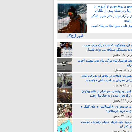
یری پروفسوری از آریزونا از
زیبا و درخشان پیش از طالبان
 آرام تنها در کنار حیوان خانگی
ر است
ز عامل مهم ایجاد سرطان است
امیر ارژنگ
ه ای، همانگونه که توبه گرگ مرگ است،
ات همیشگی شماچه می تواند باشد؟!
ط هواپیما، پیام مرگ، پیام نوید بهشت آخوند
ران
 کشورمان فعالانه در تظاهرات شرکت نکنند
رانی همچنان در قدرت باقی خواهدماند
 اسیر ودربندمان، سرانجام از ظلم بیکران
نژاد بجان آمده و به خبابانها ریختند
خامنه ای، به چه مجوزی ۸۰ آمبولانس به جای کمک به
ن به کربلا فرستادی؟
 برروی کوه باروتی سوار، وکبریتی دردست
ر کنار آن