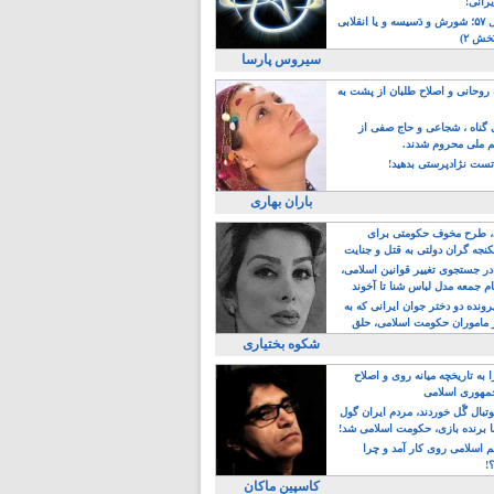
یرانی!
رویداد سال ۵۷؛ شورش و دَسیسه و یا انقلابی
خش ۲)
سیروس پارسا
روحانی و اصلاح طلبان از پشت به
ی گناه ، شجاعی و حاج صفی از
یم ملی محروم شدند.
ست نژادپرستی بدهید!
باران بهاری
طرح مخوف حکومتی برای
جه گران دولتی به قتل و جنایت
در جستجوی تغییر قوانین اسلامی،
ام جمعه مدل لباس شنا تا آخوند
مجنسگرا!
رونده دو دختر جوان ایرانی که به
 ماموران حکومت اسلامی، حلق
شکوه بختیاری
 به تاریخچه میانه روی و اصلاح
مهوری اسلامی
وتبال گًل خوردند، مردم ایران گول
ا برنده بازی، حکومت اسلامی شد!
م اسلامی روی کار آمد و چرا
؟!
کاسپین ماکان