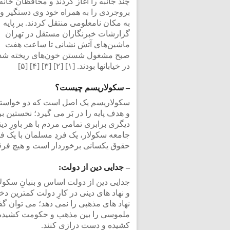
چند جانبه را آغاز کردند و محافظان خانه
بروجردی را به همراه خود وی دستگیر و
به مکان نامعلومی منتقل کردند. بر پایه
گزارشات خبرنگاران مستقل در تهران
ماشین‌های آتش نشانی تا ساعت هفت
صبح مشغول شستن خون‌های ریخته شد
در خیابانها بودند. [۱] [۲] [۳] [۴] [۵]
– سکولاریسم چیست؟
سکولاریسم یک اصل است که دو خواست
و هدف پایه را در بَر می گیرد؛ نخستین 
دیگری برابری تمامی مردم با هر باورِ د
جامعه سکولار، یک فردِ مسلمان با یک فردِ
حقوق یکسانی برخوردار است و هیچ فرق
– جدایی دین از دولت:
جدایی دین از دولت اساس و بنیانِ سکو
و نهاد های دینی در کارِ دولت کمترین 
نهاد های مذهبی را نمی دهد؛ می توا
ملموسی را بین مذهب و حکومت کشیده و ا
کشیده و دست درازی کنند.