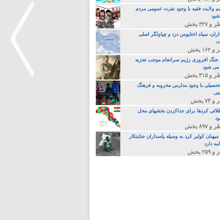
م ولایت فقیه با وجود نفرت عمومی مردم
 شود
اران، سپاه اختاپوس دزد و چپاولگر اصلی
ت
جنگ افروزی رژیم سرانجام موجب تجزیه
می شود
تحصیلی با وجود مدارس مخروبه و فرهنگ
نی
>
لائی کردها برای جداکردن بخشهای محل
د
یهنان کولبر کرد به وسیله پاسداران جنایتکار
مه دارد