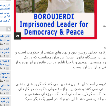
گزارش تصو
افغانستان 
خواب خوش و
امکان پذی
گوشت قرم
ه
آقای خامن
سزای جنای
۸ نظر و ۱۸۰ پخش
ه
بازهم سقو
برنامه جدایی روشنِ دین و نهاد هایِ مذهبی از حکومت است و
به مردم ای
۴ نظر و ۹۷ پخش
ینی، در پیشگاهِ قانون است؛ این بدان معناست که در یک
تا بانوان
 مسیحی، یهودی و یا خدا ناباور در نزدِ قانون برابر بوده و از
رژیم ضدای
ی میان ایشان نیست.
۸ نظر و ۸۹ پخش
هم میهنان
رژیم تازی 
۸ نظر و ۲۱۹ پخش
لاریسم است؛ این قانون تضمین می کند که گروه های مذهبی
دخالتی نمی کنند و همچنین اجازه فضولی حکومت در کارهای
زلزله زدگا
۷ نظر و ۲۱۰ پخش
ن گفت که سکولاریسم اصلی است که مرزهای مشخص و
خاورمیانه
جازه نمی دهد تا این دو نهاد، در امور یک دیگر سَرک
ولی فقیه د
۶ نظر و ۱۵۷ پخش