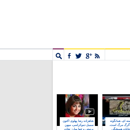
مشترک
جستجو
نه ای، همانگونه
شاهزاده رضا پهلوی اکنون
 گرگ مرگ است،
سمبل دموکراسی، میهن
نایات همیشگی
پرستی و تنها مبارز نجات