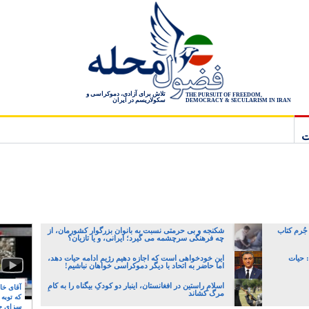
تلاش برای آزادی، دموکراسی و
THE PURSUIT OF FREEDOM,
سکولاریسم در ایران
DEMOCRACY & SECULARISM IN IRAN
ت
 جُرم کتاب
شکنجه و بی حرمتی نسبت به بانوان بزرگوار کشورمان، از
چه فرهنگی سرچشمه می گیرد؛ ایرانی، و یا تازیان؟
 حیات
این خودخواهی است که اجازه دهیم رژیم ادامه حیات دهد،
اما حاضر به اتحاد با دیگر دموکراسی خواهان نباشیم!
اسلامِ راستین در افغانستان، اینبار دو کودکِ بیگناه را به کامِ
آقای خام
مرگ کشاند
که توبه
سزای ج