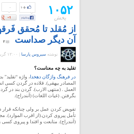
۱۰۵۲
۰
۱۰۵۰
پخش
از مُقلد تا مُحقق فَ
آن دیگر صداست
۲
نوشته
سیروس پارسا
|
۱۲:۰۰ گرينويچ - یکشنبه ۱۷ آذر ۱۳۹۲
تقلید به چه معناست؟
در فرهنگ واژگان دهخدا
، واژه “تقلید” 
المصادر بیهقی). قلاده در گردن کسی اند
العمل . (منتهی الارب). گردن بند در گرد
بگرفتن. (غیاث اللغات) (آنندراج).
تفویض کردن عمل بر ولی چنانکه قرار داد
تأمل پیروی کردن.(از اقرب الموارد). م
(آنندراج). متابعت و اقتدا و پیروی کسی