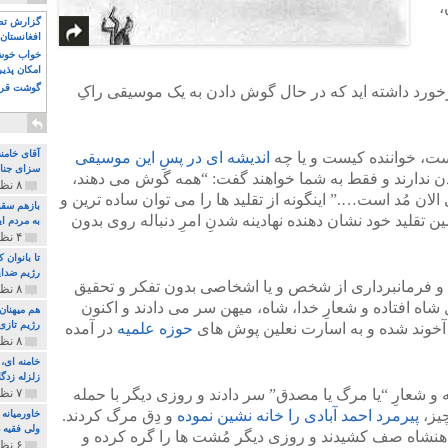
،
گزارش تصو
افغانستان 
خواب خوش و
امکان پذی
گوشت قرم
رخورد داشته اید که در حال گوش دادن به یک موسیقی راکِ
آقای خامن
یست، خواننده کیست و یا چه
اندیشه ای در پسِ این موسیقی
سزای جنای
دن ندارند و فقط به شما خواهند گفت: “همه گوش می دهند،
۸ نظر و ۱۸۰ پخش
ن مُد است….” اینگونه از تقلید ها را می توان ساده ترین و
بازهم سقو
ن تقلید خود نشان دهنده نهادینه شدنِ امرِ دنباله روی بدون
به مردم ای
۴ نظر و ۹۷ پخش
تا بانوان
رژیم ضدای
ید و فرمانبرداری از شخص و یا اشخاصی بدون تفکر و تحقیق
۸ نظر و ۸۹ پخش
 شاه افتاده و شعارِ خدا، شاه، میهن سر می دادند و اکنون
هم میهنان
رژیم تازی 
 آخوند شده و به اسارت نعلین پوش های
حوزه علمیه
در آمده
۸ نظر و ۲۱۹ پخش
زلزله زدگا
ه و شعارِ “یا مرگ یا مصدق” سر دادند و روزی دیگر با حمله
۷ نظر و ۲۱۰ پخش
چیز،
پیرمرد احمد آبادی را خانه نشین نموده
و دِق مرگ کردند.
خاورمیانه
ولی فقیه د
شاهنشاه صف کشیدند و روزی دیگر مُشت ها را گره کرده و
۶ نظر و ۱۵۷ پخش