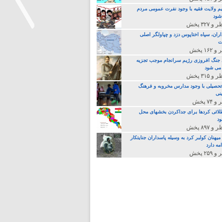
م ولایت فقیه با وجود نفرت عمومی مردم
 شود
اران، سپاه اختاپوس دزد و چپاولگر اصلی
ت
>
جنگ افروزی رژیم سرانجام موجب تجزیه
می شود
تحصیلی با وجود مدارس مخروبه و فرهنگ
نی
لائی کردها برای جداکردن بخشهای محل
د
یهنان کولبر کرد به وسیله پاسداران جنایتکار
مه دارد