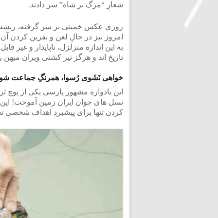
شعارِ “مرگ بر شاه” سر دادند.
روزی عکس خمینی بر سر گرفته، ریشش را
امروز نیز در حالِ لعن و نفرین کردن آن
به این اندازه متزلزل، ناپایدار و غیر قاب
<
تاریخ اند و هرگز نیز کشتی ویران میهن ر
خواهی نَشَوی رُسوا، همرنگِ جماعت شو!
این یادواره مشهور پارسی یکی از پوچ ت
نسل های جوان ایران زمین آموخت! این 
کردن تنها برای پیشبردِ اهداف شخصی ت