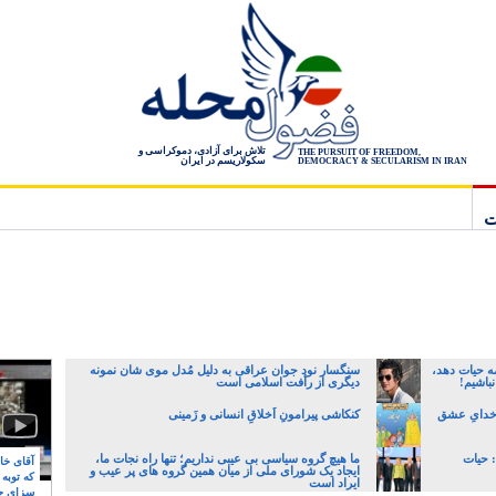
تلاش برای آزادی، دموکراسی و
THE PURSUIT OF FREEDOM,
سکولاریسم در ایران
DEMOCRACY & SECULARISM IN IRAN
ت
ه حیات دهد،
سنگسار نود جوان عراقی به دلیل مُدل موی شان نمونه
نباشیم!
دیگری از رأفت اسلامی است
 خدایِ عشق
کنکاشی پیرامونِ اَخلاقِ انسانی و زَمینی
 حیات
ما هیچ گروه سیاسی بی عیبی نداریم؛ تنها راه نجات ما،
آقای خام
ایجاد یک شورای ملی از میان همین گروه های پر عیب و
که توبه
ایراد است
سزای ج