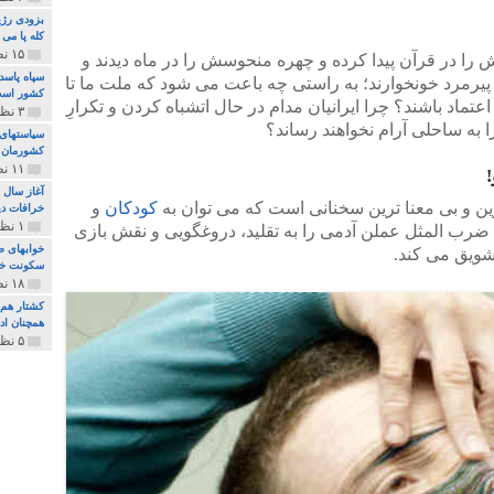
بزودی رژی
کله پا می
۱۵ نظر و ۳۲۷ پخش
 در قرآن پیدا کرده و چهره منحوسش را در ماه دیدند و
سپاه پاسد
 پیرمرد خونخوارند؛ به راستی چه باعت می شود که ملت ما تا
کشور اس
ل اعتماد باشند؟ چرا ایرانیان مدام در حال اتشباه کردن و تکرارِ
۳ نظر و ۱۶۲ پخش
ا به ساحلی آرام نخواهند رساند؟
سیاستهای 
کشورمان 
۱۱ نظر و ۳۱۵ پخش
آغاز سال 
رین و بی معنا ترین سخنانی است که می توان به
کودکان
و
خرافات دی
۱ نظر و ۷۴ پخش
ضرب المثل عملن آدمی را به تقلید، دروغگویی و نقش بازی
خوابهای ط
شویق می کند.
سکونت خو
۱۸ نظر و ۸۹۷ پخش
کشتار هم م
همچنان ادا
۵ نظر و ۲۵۹ پخش