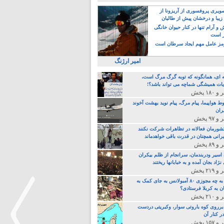
یری پروفسوری از آریزونا از
زیبا و درخشان پیش از طالبان
 آرام تنها در کنار حیوان خانگی
ر است
ز عامل مهم ایجاد سرطان است
امیر ارژنگ
ه ای، همانگونه که توبه گرگ مرگ است،
ات همیشگی شماچه می تواند باشد؟!
ط هواپیما، پیام مرگ، پیام نوید بهشت آخوند
ران
 کشورمان فعالانه در تظاهرات شرکت نکنند
رانی همچنان در قدرت باقی خواهدماند
 اسیر ودربندمان، سرانجام از ظلم بیکران
نژاد بجان آمده و به خبابانها ریختند
خامنه ای، به چه مجوزی ۸۰ آمبولانس به جای کمک به
ن به کربلا فرستادی؟
 برروی کوه باروتی سوار، وکبریتی دردست
ر کنار آن