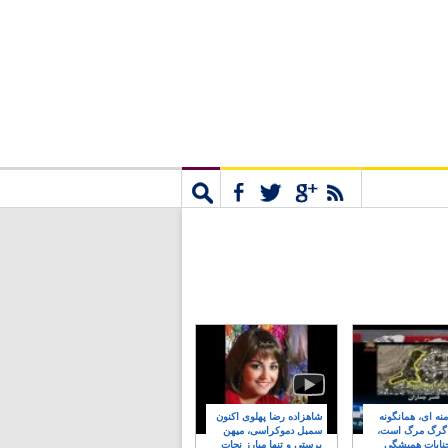
مشترک
جستجو
نه ای، همانگونه
شاهزاده رضا پهلوی اکنون
 گرگ مرگ است،
سمبل دموکراسی، میهن
نایات همیشگی
پرستی و تنها مبارز نجات