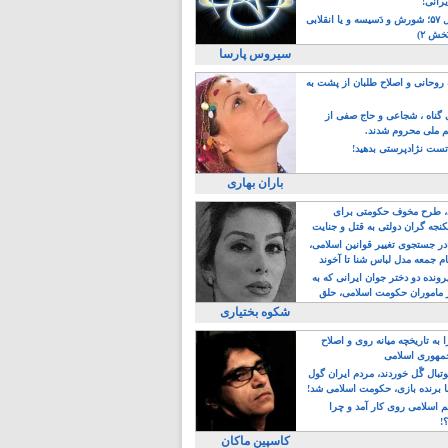
یرانی!
رویداد سال ۵۷؛ شورش و دَسیسه و یا انقلابی
خش ۲)
سیروس پارسا
روحانی و اصلاح طلبان از پشت به
ی گناه ، شجاعی و حاج صفی از
یم ملی محروم شدند.
ست نژادپرستی بدهید!
باران بهاری
طرح مخوف حکومتی برای
جه گران دولتی به قتل و جنایت
در جستجوی تغییر قوانین اسلامی،
ام جمعه مدل لباس شنا تا آخوند
مجنسگرا!
رونده دو دختر جوان ایرانی که به
 ماموران حکومت اسلامی، حلق
شکوه بختیاری
 به تاریخچه میانه روی و اصلاح
مهوری اسلامی
وتبال گًل خوردند، مردم ایران گول
ا برنده بازی، حکومت اسلامی شد!
م اسلامی روی کار آمد و چرا
؟!
کاسپین ماکان