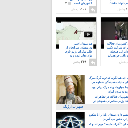
۴
ی تواند باشد؟!
کشورمان است
۱
پخش
۱۱۰۱
پخش
ن کشورمان فعالانه
هم میهنان اسیر
رات شرکت نکنند
ودربندمان، سرانجام از
ایرانی همچنان
ظلم بیکران رژیم تازی
 باقی خواهدماند
نژاد بجان آمده و به
۸
خبابانها ریختند
پخش
۲۱۹
پخش
ه ای، همانگونه که توبه گرگ مرگ
ی جنایات همیشگی شماچه می
!
 هواپیما، پیام مرگ، پیام نوید
د به مردم ایران
کشورمان فعالانه در تظاهرات
د رژیم ضدایرانی همچنان در
 خواهدماند
سهراب ارژنگ
م تازی صفتان، یلدا را با شکوهِ
 تر، جشن می گیریم!
 ای "اَعراب شیعه" مهم اند و نَه