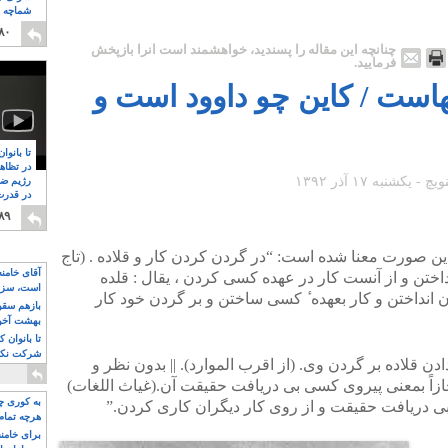
شماچه م
۸
۸۰
چنانچه این مقاله را پسندید، خواهشمند است آنرا بازپخش
فرمایید.
رقهاست / کاین چو داوود است و
تا بانوا
در تظاه
رژیم ضد
در قدرت
۸
۸۹
بدین صورت معنا شده است: “در گردن کردن کار و قلاده . (تاج
آقای خامن
اختن و از آنست کار در عهده کسی کردن ، یقال : قلده
است، سزا
ن انداختن و کار بعهده ٔ کسی ساختن و بر گردن خود کار
تواند باشد؟
بازهم سقوط
بهشت آخون
تا بانوان 
شرکت نکنن
ن قلاده بر گردن وی. (از اقرب الموارد). || بدون نظر و
قدرت باقی
جازاً بمعنی پیروی کسی بی دریافت حقیقت آن.(غیاث اللغات)
به کوری چش
 بی دریافت حقیقت و از روی کار دیگران کاری کردن.”
هرچه تمام
برای خامنه