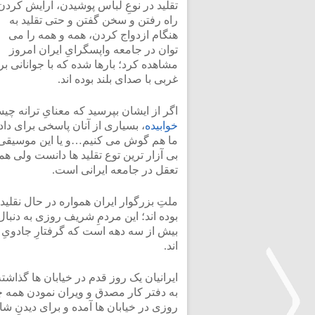
تقلید در نوعِ لباس پوشیدن، آرایش کردن
راه رفتن و سخن گفتن و حتی تقلید به
هنگام ازدواج کردن، همه و همه را می
توان در جامعه واپسگرایِ ایران امروز
مشاهده کرد؛ بارها شده که با جوانانی ب
غربی با صدای بلند بوده اند.
اگر از ایشان بپرسید که معنایِ ترانه چ
خوابیده
، بسیاری از آنان پاسخی برای دا
ما هم گوش می کنیم…و یا این موسیقی الا
بی آزار ترین توع تقلید ها دانست ولی همی
تعقل در جامعه ایرانی است.
ملتِ بزرگوار ایران همواره در حال نقل
بوده اند؛ این مردمِ شریف روزی به دنبال
بیش از سه دهه است که گرفتارِ جادویِ
اند.
ایرانیان یک روز قدم در خیابان ها گذاشت
به دفتر کار مصدق و ویران نمودن همه 
روزی در خیابان ها آمده و برای دیدنِ 