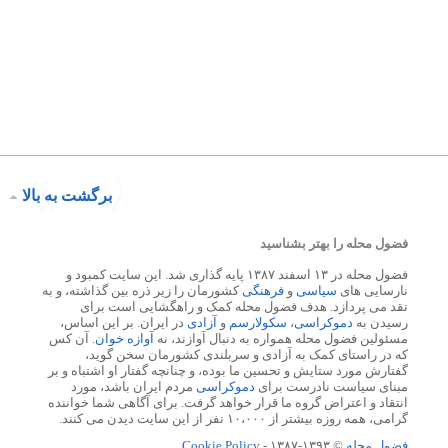
برگشت به بالا
فضول محله را بهتر بشناسید
فضول محله در ۱۳ اسفند ۱۳۸۷ پایه گذاری شد. این سایت کمبود و
نارسایی های
سیاسی
و
فرهنگی
کشورمان را زیر ذره بین گذاشته، و به
نقد می پردازد. هدف فضول محله کمک و راهگشایی است برای
رسیدن به
دموکراسی
،
سکولارسم
و
آزادی
در ایران. بر این اساس،
مسئولین فضول محله همواره به دنبال آوازند، نه
آوازه خوان
. آن کس
که در راستای کمک به آزادی و سربلندی کشورمان سخن گوید،
گفتارش مورد ستایش و تحسین ما بوده، و چنانچه گفتار او اشتباه و بر
مبنای سیاست نادرست برای
دموکراسی
مردم ایران باشد، مورد
انتقاد و اعتراض گروه ما قرار خواهد گرفت. برای آگاهی شما خواننده
گرامی، همه روزه بیشتر از ۱۰،۰۰۰ نفر از این سایت دیدن می کنند.
فضول محله
© ۱۳۹۳-۱۳۸۷ -
Cookie Policy