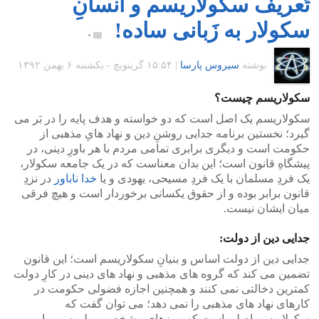
تَعریف سکولاریسم و انسانِ
سکولار به زَبانی ساده!
۰
نوشته
سیروس پارسا
|
۱۵:۵۴ گرينويچ - یکشنبه ۶ بهمن ۱۳۹۲
سکولاریسم چیست؟
سکولاریسم یک اصل است که دو خواسته و هدف پایه را در بَر می
گیرد؛ نخستین برنامه جدایی روشنِ دین و نهاد هایِ مذهبی از
حکومت است و دیگری برابری تمامی مردم با هر باورِ دینی، در
پیشگاهِ قانون است؛ این بدان معناست که در یک جامعه سکولار،
یک فردِ مسلمان با یک فردِ مسیحی، یهودی و یا
خدا ناباور
در نزدِ
قانون برابر بوده و از حقوق یکسانی برخوردار است و هیچ فرقی
میان ایشان نیست.
جدایی دین از دولت:
جدایی دین از دولت اساس و بنیانِ سکولاریسم است؛ این قانون
تضمین می کند که گروه های مذهبی و نهاد های دینی در کارِ دولت
کمترین دخالتی نمی کنند و همچنین اجازه فضولی حکومت در
کارهای نهاد های مذهبی را نمی دهد؛ می توان گفت که
سکولاریسم اصلی است که مرزهای مشخص و ملموسی را بین