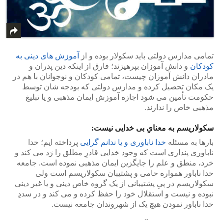
>
<
تمامی مدارس دولتی باید سکولار بوده و از
آموزش های دینی به
کودکان
و دانش آموزان بپرهیزند؛ فارق از اینکه دین پدران و
مادران دانش آموزان چیست، تمامی کودکان و نوجوانان با هم در
یک مکان تحصیل کرده و مدارس دولتی که بودجه شان توسط
حکومت تأمین می شود اجازه آموزش ایمان مذهبی و یا تبلیغ
مذهبی خاص را ندارند.
سکولاریسم به معنایِ بی خدایی نیست:
بارها به مسئله
خدا ناباوری و یا ندانم گرایی
پرداخته ایم؛ خدا
ناباوری پنداری است که وجود خدایی قادرِ مطلق را رَد می کند و
خرد، منطق و علم را جایگزین ایمان مذهبی نموده است. جامعه
خدا ناباور همواره حامی و پشتیبان سکولاریسم است ولی
سکولاریسم در پیِ پشتیبانی از یک گروه خاص دینی و یا غیر دینی
نبوده و نیست و استقلال خود را حفظ کرده و می کند و در سددِ
خدا ناباور نمودن هیچ یک از شهروندان جامعه نیست.