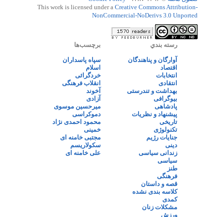
This work is licensed under a
Creative Commons Attribution-
NonCommercial-NoDerivs 3.0 Unported
رسته بندي
برچسب‌ها
آوارگان و پناهندگان
سپاه پاسداران
اقتصاد
اسلام
انتخابات
خردگرائی
انتقادی
انقلاب فرهنگی
بهداشت و تندرستی
آخوند
بیوگرافی
آزادی
پادشاهی
میرحسین موسوی
پیشنهاد و نظریات
دموکراسی
تاریخی
محمود احمدی نژاد
تکنولوژی
خمینی
جنایات رژیم
مجتبی خامنه ای
دینی
سکولاریسم
زندانی سیاسی
علی خامنه ای
سیاسی
طنز
فرهنگی
قصه و داستان
کلاسه بندی نشده
کمدی
مشکلات زنان
ورزش