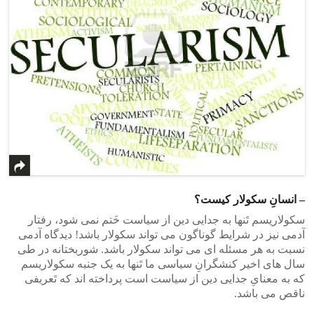
– انسانِ سکولار کیست؟
سکولاریسم تَنها به جدایی دین از سیاست خَتم نمی شود، رفتار
آدمی نیز در شرایط گوناگون می تواند سکولار باشد! دیدگاه آدمی
نسبت به هر مسئله ای می تواند سکولار باشد. شوربختانه در طی
سال های اخیر کنشگرانِ سیاسی ما تَنها به یک جنبه سکولاریسم
که به معنایِ جدایی دین از سیاست است پرداخته اند که تَعریفی
ناقص می باشد.