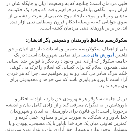
قلبی مردمان است؛ چنانچه که به وضعیت ادیان و جایگاه شان در
ایران زمین نگاهی بیاندازیم درخواهیم یافت که وجود یک حکومت
مذهبی و توتالیتر موجب ایجاد موج عظیمی از نفرت و دشمنی از
سویِ جوانانی که به وسیله احکام قرون وسطایی دینی آزار دیده
اند، در برابر باورهای دینی مردمان گشته است.
سکولاریسم محافظِ باورمندان و همچنین دِگر اندیشان:
یکی از اهداف سکولاریسم تضمین و پاسداشتِ آزادی ادیان و حق
داشتن
آموزش های دینی
برای تمامی شهروندان است؛ در یک
جامعه سکولار که آزادی دین وجود دارد دیگر با قوانینِ ضد انسانی
دینی همچون اسلام که برای کسانی که اسلام را ترک می گویند،
حُکم مرگ صادر می کند، رو به رو نخواهیم شد؛ چرا که هر فردی
آزاد است تا پیرو هر باوری باشد که می خواهد و محدودیتی برای
وی وجود ندارد.
در یک جامعه سکولار هر شهروندی حق دارد تا آزادانه افکار و
باورهایش را به دیگران معرفی کند و از آزادی کامل بیان و اندیشه
برخوردار است؛ این قانون برای باورمندان به ادیان و شهروندان
خدا ناباور و یا شکاک، به صورت برابر و مساوی عمل کرده و
کمترین تفاوتی میان یک فرد خدا ناباور با یک مسیحی، یهودی و یا
مسلمان وجود ندارد و همه از حق آزادی بیان و پندار بهره می برند.