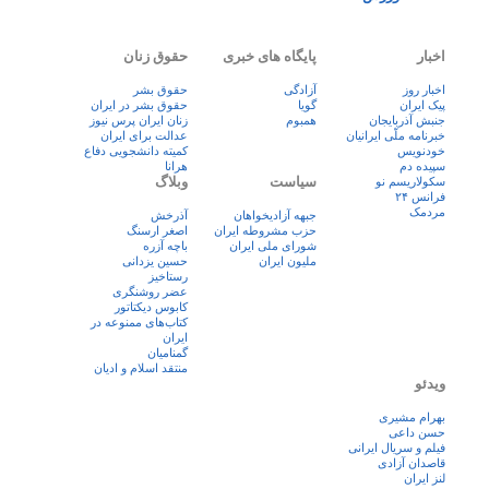
اخبار
پایگاه های خبری
حقوق زنان
اخبار روز
آزادگی
حقوق بشر
پيک ايران
گویا
حقوق بشر در ایران
جنبش آذربایجان
همبوم
زنان ايران پرس نيوز
خبرنامه ملّی ایرانیان
عدالت برای ایران
خودنویس
کمیته دانشجویی دفاع
سپیده دم
هرانا
سیاست
وبلاگ
سکولاریسم نو
فرانس ۲۴
مردمک
جبهه آزادیخواهان
آذرخش
حزب مشروطه ایران
اصغر ارسنگ
شورای ملی ایران
باچه آزره
ملیون ایران
حسین یزدانی
رستاخیز
عضر روشنگری
کابوس دیکتاتور
کتاب‌های ممنوعه در
ایران
گمنامیان
منتقد اسلام و ادیان
ویدئو
بهرام مشیری
حسن داعی
فيلم و سريال ايرانی
قاصدان آزادی
لنز ایران