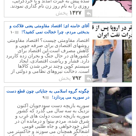
سده پیش به غیرت آمدند و با خردگرایی،
روزی را به نام روز زن نام گذاری نمودند.
این روز خجسته بر زنان کشورمان خجسته
۱۴۲۷
پخش
باد.
آقای خامنه ای؛ اقتصاد مقاومتی یعنی فلاکت و
بدبختی مردم، چرا خجالت نمی کشید؟!
۱۰
اقتصاد مقاومتی چیست؟ اقتصاد مقاومتی
روشهای اقتصادی برای صرفه جویی و
کاهش مصرف است.این اقتصاد برای
کشورهای در حال جنگ و بحران زده کاربرد
دارد. فشار و ریاضت اقتصادی، ایجاد
سیستم کوپن وچند نرخی شدن کالاها
است. دخالت نیروهای نظامی و دولتی از
نتایج اقتصاد مقاومتی هست.
۷۹۲
پخش
چگونه گروه اسلامی به جنایاتی چون قطع دست
در سوریه می پردازد!
۹
سوریه بازیچه دست سودجویان اکنون
نزدیک به سه سال می گذرد که کشور
سوریه بازیچه دست دولت های غرب و
شرق شده، مردم بینوا و درمانده آن در
آتش خودخواهی و جاه طلبی قومی
اشغالگر همچنان می سوزند و خاکستر می