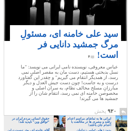
سید علی خامنه ای، مسئولِ
مرگ جمشید دانایی فر
است!
۴
عباس معروفی، نویسنده نامی ایرانی می نویسد: "ما
نسل بدبختی هستیم، دست مان به مقصر اصلی نمی
رسد، از همدیگر انتقام می گیریم" و چقدر این گفتاورد
درست و به جاست! چون دست جیش العدل و دیگر
مبارزانِ مسلح مخالف نظام، به سران اصلی و
مخصوصن خامنه ای نمی رسد، انتقام شان را از
جمشید ها می گیرند!
۹۲۰
پخش
ایرانی ها به تماشای مراسم اعدام
حقوق انسانی مردم ایران در
رفتند و مصری ها در مخالفت با
“توافق وین” ناپدید شُد!
اعدام جان باختند!
بدونِ رَهایی تَمامی زندانیانِ
آقای خامنه ای، بهتر نیست دراین