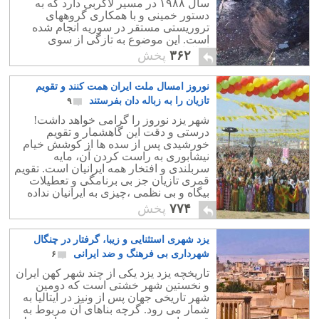
سال ۱۹۸۸ در مسیر لاکربی دارد که به
دستور خمینی و با همکاری گروههای
تروریستی مستقر در سوریه انجام شده
است. این موضوع به تازگی از سوی
ابوالقاسم مصباحی پناهنده سیاسی در
۳۶۲
پخش
آلمان ادعا شده است.
نوروز امسال ملت ایران همت کنند و تقویم
تازیان را به زباله دان بفرستند
۹
شهر یزد نوروز را گرامی خواهد داشت!
درستی و دقت این گاهشمار و تقویم
خورشیدی پس از سده ها از کوشش خیام
نیشابوری به راست کردن آن، مایه
سربلندی و افتخار همه ایرانیان است. تقویم
قمری تازیان جز بی برنامگی و تعطیلات
بیگاه و بی نظمی ،چیزی به ایرانیان نداده
است.
۷۷۴
پخش
یزد شهری استثنایی و زیبا، گرفتار در چنگال
شهرداری بی فرهنگ و ضد ایرانی
۶
تاریخچه یزد یزد یکی از چند شهر کهن ایران
و نخستین شهر خشتی است که دومین
شهر تاریخی جهان پس از ونیز در ایتالیا به
شمار می رود. گرچه بناهای آن مربوط به