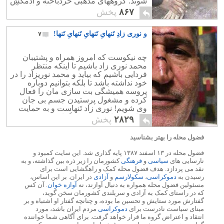
شوند. گروههای مذهبی خردباخته و آدمکش
این کشور تاریخی و پیشرفته را اشغال و آن
۸۶۷
پخش
را با خاک یکسان کردند
و نوری زادِ تَنهایِ تَنهایِ تَنهایِ تَنها!
۷
چه نیکوست که امروز همراه و پشتیبان
محمد نوری زاد باشیم تا اینکه منتظر
فردایی باشیم که بیاید و محمد نوریزاد را در
خود نداشته باشد تا بلکه بتوانیم دوباره
پروسه همیشگی بت سازی مان را فعال
کرده و مشغول پرستیدن جسم بی جان
وی شویم! نوری زاد تَنهاست و به حمایت
ما احتیاج دارد، تَنهایش نگذاریم.
۲۸۲۹
پخش
فضول محله را بهتر بشناسید
فضول محله در ۱۳ اسفند ۱۳۸۷ پایه گذاری شد. این سایت کمبود و
نارسایی های
سیاسی
و
فرهنگی
کشورمان را زیر ذره بین گذاشته، و به
نقد می پردازد. هدف فضول محله کمک و راهگشایی است برای
رسیدن به
دموکراسی
،
سکولارسم
و
آزادی
در ایران. بر این اساس،
مسئولین فضول محله همواره به دنبال آوازند، نه
آوازه خوان
. آن کس
که در راستای کمک به آزادی و سربلندی کشورمان سخن گوید،
گفتارش مورد ستایش و تحسین ما بوده، و چنانچه گفتار او اشتباه و بر
مبنای سیاست نادرست برای
دموکراسی
مردم ایران باشد، مورد
انتقاد و اعتراض گروه ما قرار خواهد گرفت. برای آگاهی شما خواننده