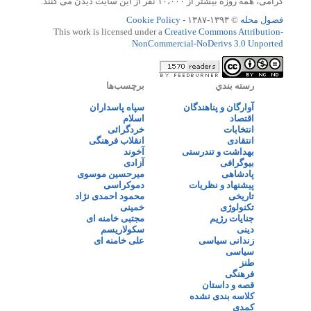
گرامی، همه روزه بیشتر از ۱۰،۰۰۰ نفر از این سایت دیدن می کنند.
فضول محله
© ۱۳۹۳-۱۳۸۷ -
Cookie Policy
This work is licensed under a
Creative Commons Attribution-
NonCommercial-NoDerivs 3.0 Unported
رسته بندي
برچسب‌ها
آوارگان و پناهندگان
سپاه پاسداران
اقتصاد
اسلام
انتخابات
خردگرائی
انتقادی
انقلاب فرهنگی
بهداشت و تندرستی
آخوند
بیوگرافی
آزادی
پادشاهی
میرحسین موسوی
پیشنهاد و نظریات
دموکراسی
تاریخی
محمود احمدی نژاد
تکنولوژی
خمینی
جنایات رژیم
مجتبی خامنه ای
دینی
سکولاریسم
زندانی سیاسی
علی خامنه ای
سیاسی
طنز
فرهنگی
قصه و داستان
کلاسه بندی نشده
کمدی