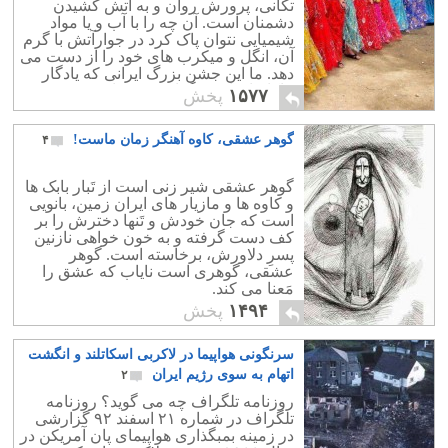
تکانی، پرورش روان و به آتش کشیدن
دشمنان است. آن چه را با آب و یا مواد
شیمیایی نتوان پاک کرد در جوارآتش با گرم
آن، انگل و میکرب های خود را از دست می
دهد. ما این جشن بزرگ ایرانی که یادگار
نیاکانمان است گرامی می داریم.
۱۵۷۷
پخش
گوهر عشقی، کاوه آهنگر زمان ماست!
۴
گوهر عشقی شیر زنی است از تَبار بابک ها
و کاوه ها و مازیار های ایران زمین، بانویی
است که جان خودش و تَنها دخترش را بر
کف دست گرفته و به خون خواهی نازنین
پسرِ دلاورش، برخاسته است. گوهر
عشقی، گوهری است نایاب که عشق را
مَعنا می کند.
۱۴۹۴
پخش
سرنگونی هواپیما در لاکربی اسکاتلند و انگشت
اتهام به سوی رژیم ایران
۲
روزنامه تلگراف چه می گوید؟ روزنامه
تلگراف در شماره ۲۱ اسفند ۹۲ گزارشی
در زمینه بمبگذاری هواپیمای پان آمریکن در