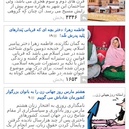
قرن های دوم و سوم هجری می باشد، ولی
ساختمان این شهر به هزاره سوم پیش از
زایش مسیح می رسد. آن چنان که گروهی
از پیشدادیان در این سرزمین جایگزین
۴۳۴۶
پخش
شدند.
فاطمه زهرا: دختر بچه ای که قربانی پَندارهای
پَلید پدرش شُد!
۱۹
به گمان نگارنده، فاطمه زهرا دختر پیامبر
اسلام، پس از خدیجه دومین بانوی شناخته
شده در صدر اسلام می باشد که قربانی
قوانین زن ستیزانه اسلام گشته و زندگی
اش با تکیه بر دستورات شریعه اسلامی،
ویران شده است. برای درک بهتر موضوع
عنوان شده، در طی مقاله نگاهی کوتاه به
چگونگی زندگی دردناک وی می اندازیم.
۱۶۵۳
پخش
هشتم مارس روز جهانی زن را به بانوان بزرگوار
کشورمان شادباش می گوییم
۹
نامگذاری روزی به افتخار زنان هشتم
مارس روز یادآوری و سپاسگزاری از مقام
شامخ زن در جهان است. کشورهای
باختری پس از چند هزارسال نادیده گرفتن
و پایمال کردن حقوق زنان، سر انجام از یک