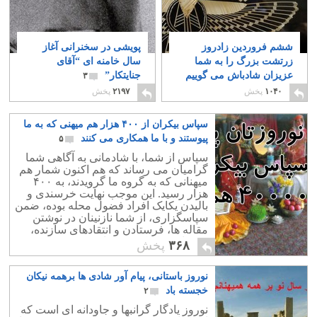
ششم فروردین زادروز
پویشی در سخنرانی آغاز
زرتشت بزرگ را به شما
سال خامنه ای “آقای
عزیزان شادباش می گوییم
جنایتکار”
۳
۶
۱۰۴۰
پخش
۲۱۹۷
پخش
سپاس بیکران از ۴۰۰ هزار هم میهنی که به ما
پیوستند و با ما همکاری می کنند
۵
سپاس از شما، با شادمانی به آگاهی شما
گرامیان می رساند که هم اکنون شمار هم
میهنانی که به گروه ما گرویدند، به ۴۰۰
هزار رسید. این موجب نهایت خرسندی و
بالیدن یکایک افراد فضول محله بوده، ضمن
سپاسگزاری، از شما نازنینان در نوشتن
مقاله ها، فرستادن و انتقادهای سازنده،
درخواست کمک و همکاری بیشتر دارد.
۳۶۸
پخش
نوروز باستانی، پیام آور شادی ها برهمه نیکان
خجسته باد
۲
نوروز یادگار گرانبها و جاودانه ای است که