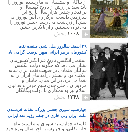
از نیاکان و پیشینیان به ما رسیده. نوروز را
باید سند پرارزش از تاریخ کهنسال و
پرافتخار چندین هزار سال تاریخ این
سرزمین دانست. برگزاری آیین نوروز، به
پيش از زردشت می رسد. جشن نوروز را
می توان نخستین و از بالاترین جشن
شادمانی و خرسندی ملتی در پهنه تاریخ
۱۰۰۸
پخش
دانست.
۲۹ اسفند سالروز ملی شدن صنعت نفت
کشورمان بر هر ایرانی میهن پرست گرامی باد
۱۸
استثمار انگلیس تاریخ غم انگیز کشورمان
نشان می دهد که چگونه دولت انگلیس
سالیان متمادی بر صنعت نفت ایران سایه
افکنده بود و بیشتر درآمد های ایران را به
یغما می برد. در این میان، خائنان و
مزدوران داخلی چون شیخ خزئل و فدائیان
اسلام نیز به همکاری با دولت بیگانگان
پرداخته و از هیچ خیانتی فروگزار نمی
۱۲۴۸
پخش
کردند.
چهارشنبه سوری جشنی بزرگ، نشانه خردمندی
ملت ایران ولی خاری در چشم رژیم ضد ایرانی
۳
فلسفه چهارشنبه سوری ماه اسپند ماه
خانه تکانی، و چهارشنبه آخر سال ویژه خود