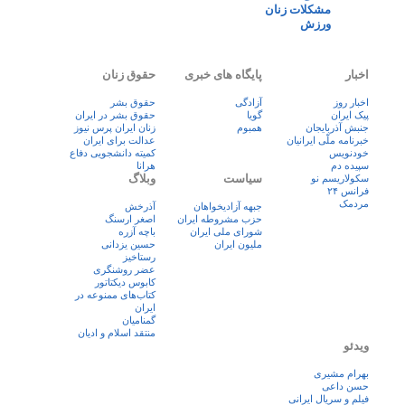
مشکلات زنان
ورزش
اخبار
پایگاه های خبری
حقوق زنان
اخبار روز
آزادگی
حقوق بشر
پيک ايران
گویا
حقوق بشر در ایران
جنبش آذربایجان
همبوم
زنان ايران پرس نيوز
خبرنامه ملّی ایرانیان
عدالت برای ایران
خودنویس
کمیته دانشجویی دفاع
سپیده دم
هرانا
سیاست
وبلاگ
سکولاریسم نو
فرانس ۲۴
مردمک
جبهه آزادیخواهان
آذرخش
حزب مشروطه ایران
اصغر ارسنگ
شورای ملی ایران
باچه آزره
ملیون ایران
حسین یزدانی
رستاخیز
عضر روشنگری
کابوس دیکتاتور
کتاب‌های ممنوعه در
ایران
گمنامیان
منتقد اسلام و ادیان
ویدئو
بهرام مشیری
حسن داعی
فيلم و سريال ايرانی