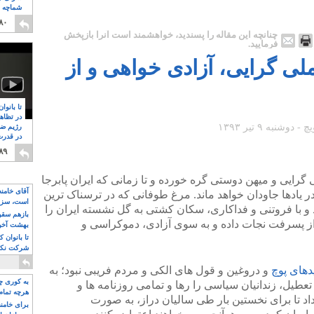
شماچه م
۸
۸۰
چنانچه این مقاله را پسندید، خواهشمند است آنرا بازپخش
فرمایید.
لی گرایی، آزادی خواهی و از
تا بانوا
در تظاه
رژیم ضد
در قدرت
۸
۸۹
 گرایی و میهن دوستی گره خورده و تا زمانی که ایران پابرجا
آقای خامن
 یادها جاودان خواهد ماند. مرغ طوفانی که در ترسناک ترین
است، سزا
 و با فروتنی و فداکاری، سکان کشتی به گل نشسته ایران را
تواند باشد؟
بازهم سقوط
از پسرفت نجات داده و به سوی آزادی، دموکراسی و
بهشت آخون
تا بانوان 
شرکت نکنن
قدرت باقی
دهای پوچ
و دروغین و قول های الکی و مردم فریبی نبود؛ به
به کوری چش
یل، زندانیان سیاسی را رها و تمامی روزنامه ها و
هرچه تمام
داد تا برای نخستین بار طی سالیان دراز، به صورت
برای خامنه