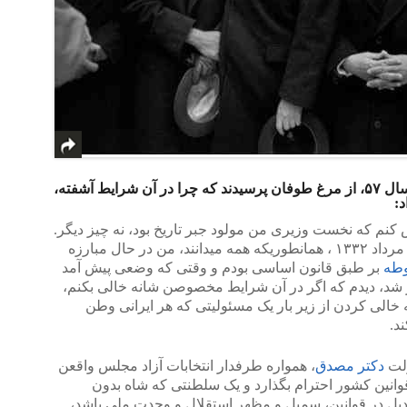
همچنین وقتی سه سال پس از شورش سال ۵۷، از مرغ طوفان پرسیدند که چرا در آن شرایط آشفته،
:
نم که نخست وزیری من مولود جبر تاریخ بود، نه چیز دیگر.
در مدت ۲۵ سال یعنی بعد از کودتای ۲۸ مرداد ۱۳۳۲ ، همانطوریکه همه میدانند، من در حال مبارزه
طه
بر طبق قانون اساسی بودم و وقتی که وضعی پیش آمد
د، دیدم که اگر در آن شرایط مخصوصن شانه خالی بکنم،
 خالی کردن از زیر بار یک مسئولیتی که هر ایرانی وطن
د.
ولت
دکتر مصدق
، همواره طرفدار انتخابات آزاد مجلس واقعن
نین کشور احترام بگذارد و یک سلطنتی که شاه بدون
یل در قوانین، سمبل و مظهر استقلال و وحدت ملی باشد،