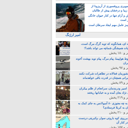
یری پروفسوری از آریزونا از
زیبا و درخشان پیش از طالبان
 آرام تنها در کنار حیوان خانگی
ر است
ز عامل مهم ایجاد سرطان است
امیر ارژنگ
ه ای، همانگونه که توبه گرگ مرگ است،
ات همیشگی شماچه می تواند باشد؟!
ط هواپیما، پیام مرگ، پیام نوید بهشت آخوند
ران
 کشورمان فعالانه در تظاهرات شرکت نکنند
رانی همچنان در قدرت باقی خواهدماند
 اسیر ودربندمان، سرانجام از ظلم بیکران
نژاد بجان آمده و به خبابانها ریختند
خامنه ای، به چه مجوزی ۸۰ آمبولانس به جای کمک به
ن به کربلا فرستادی؟
 برروی کوه باروتی سوار، وکبریتی دردست
ر کنار آن