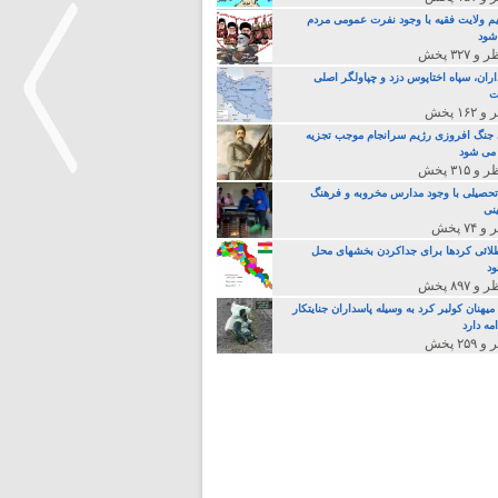
م ولایت فقیه با وجود نفرت عمومی مردم
 شود
اران، سپاه اختاپوس دزد و چپاولگر اصلی
ت
جنگ افروزی رژیم سرانجام موجب تجزیه
می شود
تحصیلی با وجود مدارس مخروبه و فرهنگ
نی
>
لائی کردها برای جداکردن بخشهای محل
د
یهنان کولبر کرد به وسیله پاسداران جنایتکار
مه دارد