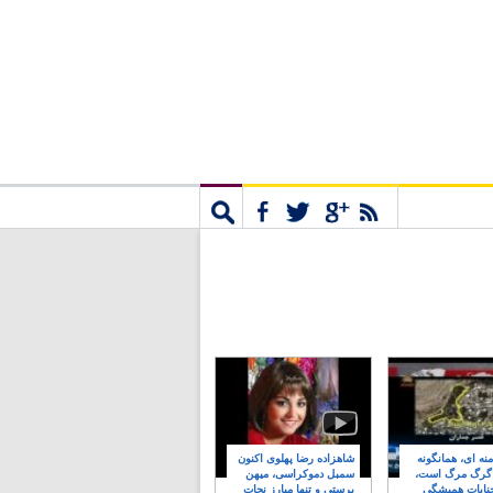
مشترک
جستجو
نه ای، همانگونه
شاهزاده رضا پهلوی اکنون
 گرگ مرگ است،
سمبل دموکراسی، میهن
نایات همیشگی
پرستی و تنها مبارز نجات