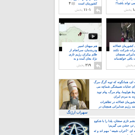
۴
ی تواند باشد؟!
کشورمان است
۱
پخش
۱۱۰۱
پخش
ن کشورمان فعالانه
هم میهنان اسیر
رات شرکت نکنند
ودربندمان، سرانجام از
ایرانی همچنان
ظلم بیکران رژیم تازی
 باقی خواهدماند
نژاد بجان آمده و به
۸
خبابانها ریختند
پخش
۲۱۹
پخش
ه ای، همانگونه که توبه گرگ مرگ
ی جنایات همیشگی شماچه می
!
 هواپیما، پیام مرگ، پیام نوید
د به مردم ایران
کشورمان فعالانه در تظاهرات
د رژیم ضدایرانی همچنان در
 خواهدماند
سهراب ارژنگ
م تازی صفتان، یلدا را با شکوهِ
 تر، جشن می گیریم!
 ای "اَعراب شیعه" مهم اند و نَه