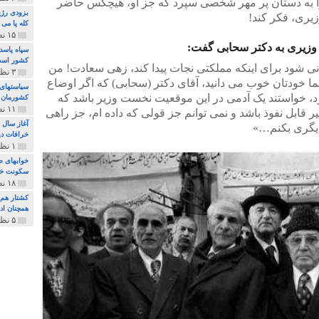
را به دستان پر مهر شخصی سپرد که جز او، هیچکس حاضر
بزودی رژی
ری، فکر کند!
کله پا می
۱۵ نظر و ۳۲۷ پخش
وزیری به دکتر سحابی گفت:
سپاه پاسد
کشور اس
بانی شود برای اینکه مملکتی نجات پیدا کند، زهی سعادت! من
۳ نظر و ۱۶۲ پخش
ا خودتان خوب می دانید، آقای دکتر (سحابی) که اگر اوضاع
سیاستهای 
، خواستند یک آدمی در این موقعیت نخست وزیر باشد که
کشورمان 
۱۱ نظر و ۳۱۵ پخش
ر قابل نفوذ باشد و نمی توانم جز قولی که داده ام، جز راهی
آغاز سال 
دیگری بکنم…»
خرافات دی
۱ نظر و ۷۴ پخش
خوابهای ط
سکونت خو
۱۸ نظر و ۸۹۷ پخش
کشتار هم م
همچنان ادا
۵ نظر و ۲۵۹ پخش