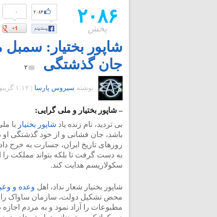
۲۰۸۶
۰
۲۰۸۴
پخش
شاپور بختیار: سمبل م
جان گذشتگی
۲
نوشته
سیروس پارسا
|
۱:۱۲ گرينويچ - دوشنبه ۹ تیر ۱۳۹۳
– شاپور بختیار و ملی گرایی:
بی تردید، نام زنده یاد
شاپور بختیار
با ملی
باشد، جان فشانی و از خود گذشتگی او در
روزهای تاریخ ایران، جسارت به خرج داد
به دست گرفت تا بلکه بتواند مملکت را 
سکولاریسم هدایت کند.
شاپور بخنیار شعار نداد، اهل
وعده و وعی
محض تشکیل دولت، سازمان ساواک را تعط
مطبوعات را آزاد نمود و به مردم اجازه 