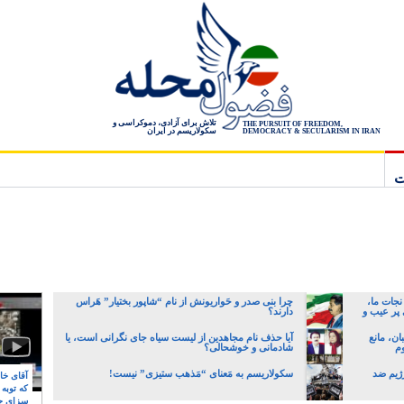
تلاش برای آزادی، دموکراسی و
THE PURSUIT OF FREEDOM,
سکولاریسم در ایران
DEMOCRACY & SECULARISM IN IRAN
ت
نجات ما،
چرا بنی صدر و حَواریونش از نام “شاپور بختیار” هَراس
 پر عیب و
دارند؟
ن، مانع
آیا حذف نام مجاهدین از لیست سیاه جای نگرانی است، یا
وم
شادمانی و خوشحالی؟
رژیم ضد
سکولاریسم به مَعنای “مَذهب ستیزی” نیست!
آقای خام
که توبه
سزای ج