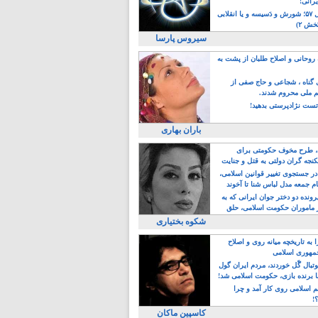
یرانی!
رویداد سال ۵۷؛ شورش و دَسیسه و یا انقلابی
خش ۲)
سیروس پارسا
روحانی و اصلاح طلبان از پشت به
ی گناه ، شجاعی و حاج صفی از
یم ملی محروم شدند.
ست نژادپرستی بدهید!
باران بهاری
طرح مخوف حکومتی برای
جه گران دولتی به قتل و جنایت
در جستجوی تغییر قوانین اسلامی،
ام جمعه مدل لباس شنا تا آخوند
مجنسگرا!
رونده دو دختر جوان ایرانی که به
 ماموران حکومت اسلامی، حلق
شکوه بختیاری
 به تاریخچه میانه روی و اصلاح
مهوری اسلامی
وتبال گًل خوردند، مردم ایران گول
ا برنده بازی، حکومت اسلامی شد!
م اسلامی روی کار آمد و چرا
؟!
کاسپین ماکان