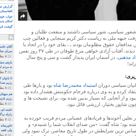
گزارش تصو
افغانستان 
خواب خوش و
امکان پذی
گوشت قرم
ی شعور سیاسی، شور سیاسی داشتند و منفعت طلبان و
 جبهه ملی به ریاست دکتر کریم سنجابی و فعالین چپ
مدافعان حقوق مظلومان بودند ـ ، بقای خود را در اتحاد با
آقای خامن
خمینی و خیانت به دولت ملی بختیار می دیدند، آفتاب آزادی خواهی مرغ طوفان در طی ۳۷ روز نفس
سزای جنای
۸ نظر و ۱۸۰ پخش
اد مذهبی
، در آسمان ایران پدیدار گشت و سی و پنج سال
بازهم سقو
ند!
به مردم ای
۴ نظر و ۹۷ پخش
یری:
تا بانوان
رژیم ضدای
انیان سیاسی دوران
استبداد محمدرضا شاه
بود و بارها طی
۸ نظر و ۸۹ پخش
تقاد کرده و به وی درباره فرجام حکومتش هشدار داده بود
هم میهنان
 و از آنجایی که بسیار بدبین شده بود، برای نصیحت ها و
رژیم تازی 
۸ نظر و ۲۱۹ پخش
ن شاپور بختیار، ارزشی قائل نبود.
زلزله زدگا
 نعلین آخوندها و فریادهای عصبانی مردم فریب خورده به
۷ نظر و ۲۱۰ پخش
شته بود؛ شاه گفت: «من صدای انقلاب شما را شنیدم» و
خاورمیانه
ساس ترین شرایطش در طول تاریخ معاصر، ترک نمود ولی
ولی فقیه د
۶ نظر و ۱۵۷ پخش