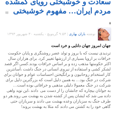
سعادت و خوشبختی رویای گمشده
مردم ایران… مفهوم خوشبختی
۵
نوشته
باران بهاری
|
۹:۵۳ گرينويچ - یکشنبه ۳۰ شهریور ۱۳۹۳
جهان امروز جهان دانایی و خرد است
تردیدی نیست که با بروز و تولد عصر روشنگری و پایان حکومت
خرافات بر اروپا بسیاری از ارزشها تغییر کرد. برای هزاران سال
اکثر حکومتها مذهب زده و بر اساس خرافات بودند.کسی اگر قصد
لشکر کشی و استفاده از نیروی انسانی در جنگ داشت ،آسانترین
کار استخدام روحانیون و برانگیختن احساسات عوام و جوانان برای
شرکت در جنگ بود… به همین دلیل است که بزرگترین دلیل برای
شرکت در جنگ معمولا دلیلی مذهبی و خرافاتی بوده است…
به جوانان بیچاره که جانشان را از دست می دادند ،این نوید واهی
داده می شد که ایشان پس از کشته شدن به بهشت می روند.هر دو
طرف جنگ به سزبازان وعده بهشت می دادند و سربازان حتی
گاهی خود را به کشتن می دادند که مثلا به بهشت بروند!