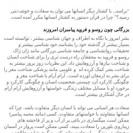
“براستی با کشتار دیگر انسانها می توان به سعادت و خوشبختی
رسید؟” چرا در قرآن دستور به کشتار انسانها مکرر آمده است.
>
<
بزرگانی چون روسو و فروید پیامبران امروزند
بشر امروز با نگاه به اطراف و جهان شناسی بیشتر ، توانسته است
بسیار بیشتر از گذشته خود را بشناسد.خود شناسی بیشتر و
تحقیقات روانشناسی و جامعه شناسی بزرگانی مانند ژان ژاک
روسو و فروید به محققان راه درست تری را برای شناخت انسان
و شناخت نیازها و آرزوهایش داد. این نظریات روز بروز بیشتر به
شناخت بشر کمک کرده اند و علومی مانند پزشکی شناخت مغز را
برای بشر به ارمغان آورده است.. آرام آرام با شناخت مغز و
چگونگی کارکرد آن، چیستی شخصیت انسان و چگونگی کارکرد و
برخورد او با مسایل مختلف زندگی، خواستها و آرزوهایش آرام آرام
در حال آشکاری بیشتر است.
سعادت هر انسانی می تواند با انسان دیگر متفاوت باشد، چرا که
انسانها متفاوتند با خواستهای متفاوت. کسی (مانند محمد پیامبر)
ممکن است میگساری در باغی پر از آب و پر از فاحشه های
زیباروی بلورین را سعادت ببیند، کسی ممکن است پرواز در آسمان
و هیجان در زندگی را سعادت بداند، کس دیگری شاید مطالعه و