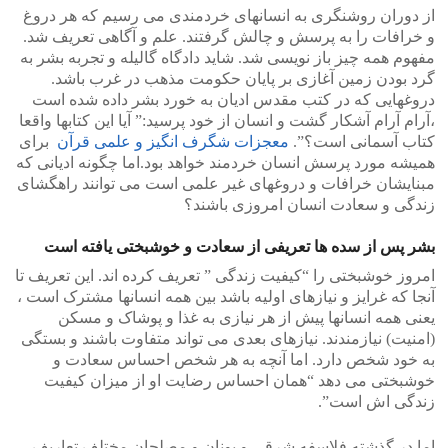
از دوران روشنگری به انسانهای خردمندی می رسیم که هر دروغ
و خرافات را به پرسش و چالش گرفتند. علم و آگاهی تعریف شد.
مفهوم همه چیز باز نویسی شد. شاید دادگاه گالیله و تجربه بشر به
گرد بودن زمین آغازی بر پایان حکومت مذهب در غرب باشد.
دروغهایی که در کتب مقدس ادیان به خورد بشر داده شده است
،آرام آرام آشکار گشت و انسان از خود پرسید:” آیا این کتابها واقعا
کتاب آسمانی است؟”.
معجزات شگرف انگیز و علمی قرآن
برای
همیشه مورد پرسش انسان خردمند خواهد بود.اما چگونه ادیانی که
مبنایشان خرافات و دروغهای غیر علمی است می توانند راهگشای
زندگی و سعادت انسان امروزی باشند؟
بشر پس از سده ها تعریفی از سعادت و خوشبختی یافته است
امروز خوشبختی را “کیفیت زندگی ” تعریف کرده اند. این تعریف تا
آنجا که غرایز و نیازهای اولیه باشد بین همه انسانها مشترک است ،
یعنی همه انسانها پیش از هر نیازی به غذا و پوشاک و مسکن
(امنیت) نیازمندند. نیازهای بعدی می تواند متفاوت باشند و بستگی
به خود شخص دارد. اما آنچه به هر شخص احساس سعادت و
خوشبختی می دهد “همان احساس رضایت او از میزان کیفیت
زندگی اش است”.
اما در گذشته فلاسفه شرقی و یونان و مصلحان مختلف تعاریف