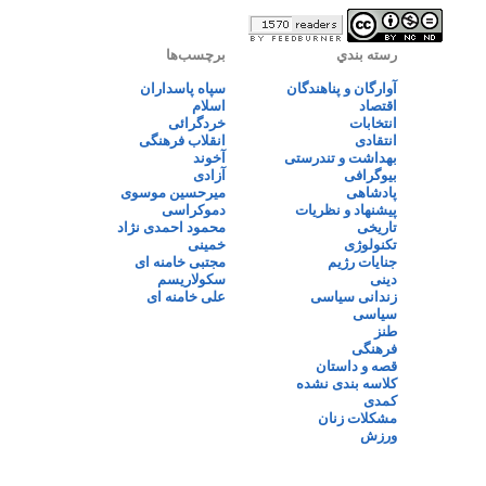
رسته بندي
برچسب‌ها
آوارگان و پناهندگان
سپاه پاسداران
اقتصاد
اسلام
انتخابات
خردگرائی
انتقادی
انقلاب فرهنگی
بهداشت و تندرستی
آخوند
بیوگرافی
آزادی
پادشاهی
میرحسین موسوی
پیشنهاد و نظریات
دموکراسی
تاریخی
محمود احمدی نژاد
تکنولوژی
خمینی
جنایات رژیم
مجتبی خامنه ای
دینی
سکولاریسم
زندانی سیاسی
علی خامنه ای
سیاسی
طنز
فرهنگی
قصه و داستان
کلاسه بندی نشده
کمدی
مشکلات زنان
ورزش