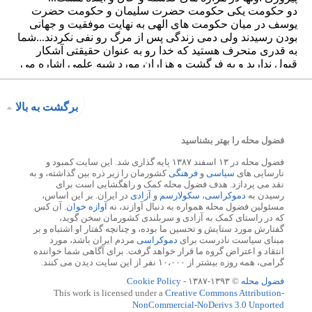
برگشت به بالا
فضول محله را بهتر بشناسید
فضول محله در ۱۳ اسفند ۱۳۸۷ پایه گذاری شد. این سایت کمبود و
نارسایی های
سیاسی
و
فرهنگی
کشورمان را زیر ذره بین گذاشته، و به
نقد می پردازد. هدف فضول محله کمک و راهگشایی است برای
رسیدن به
دموکراسی
،
سکولارسم
و
آزادی
در ایران. بر این اساس،
مسئولین فضول محله همواره به دنبال آوازند، نه
آوازه خوان
. آن کس
که در راستای کمک به آزادی و سربلندی کشورمان سخن گوید،
گفتارش مورد ستایش و تحسین ما بوده، و چنانچه گفتار او اشتباه و بر
مبنای سیاست نادرست برای
دموکراسی
مردم ایران باشد، مورد
انتقاد و اعتراض گروه ما قرار خواهد گرفت. برای آگاهی شما خواننده
گرامی، همه روزه بیشتر از ۱۰،۰۰۰ نفر از این سایت دیدن می کنند.
فضول محله
© ۱۳۹۳-۱۳۸۷ -
Cookie Policy
This work is licensed under a
Creative Commons Attribution-
NonCommercial-NoDerivs 3.0 Unported