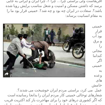
افریقاست ولی براستی چرا… چرا ؟، چرا ایران و ایرانی به جایی
برسد که داشتن مسکن و امنیت و شغل مناسب برایش رویا شده
باشد؟. سعادت در ایران چه بود و چه شد؟. خمینی قرار بود ما را
به مقام انسانیت برساند:
خمینی
قرار
بود آب
و برق
را
مجانی
کنداما
اگر
خمینی
به
وعده
های
خامش
عمل می کرد، براستی مردم ایران خوشبخت می شدند؟.
شعارهای توخالی خمینی کار مردم ایران را بدانجا رسانیده است
که اگر کشوری درهای خود را برای مهاجرت باز کند اکثریت قریب
به یقین مردم ایران فرار از ایران را بر ماندن برتر می دانند و ایران