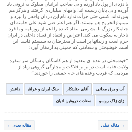
با دزدی از پول باد آورده و بی صاحب ایرانیان مفلوک به ثروتی باد
آورده و بی پایان رسیده اند! وامهای میلیاردی گرفتند و هرگز هم
پس نداند. کسی حتی جرأت ندارد نام این دزدان واقعی را ببرد و
ممنوع الخروج هم نیستند. اگر هم اعتراضی شود علی خامنه ای
جنایتکار بزرگ با بیشرمی انتقاد کننده را اعم از روزنامه و یا فرد
ناچار به سکوت می کند. اعتراض و انتقاد از فساد داخلی در ایران
جرم است و زندانها پر است از معترضان به سیستم فاسد. این
است خوشبختی و سعادتی که خمینی به ارمغان آورد:
“خوشبختی در عده ای معدود از هم کاسگان و سگان سر سفره
ولایت فقیه است در برابر فلاکت و بیچارگی گروهی زیاد از
مردمی که فریب وعده های خام خمینی را خوردند.”
آب و برق مجانی
آقای جنایتکار
جنگ ایران و عراق
داعش
ژان ژاک روسو
سعادت دروغین ادیان
→ مقاله قبلی
مقاله بعدی ←