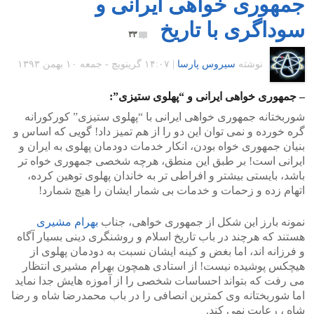
جمهوری خواهی ایرانی و
سوداگری با تاریخ
۳۳
نوشته
سیروس پارسا
|
۱۴:۰۷ گرينويچ - جمعه ۱۰ بهمن ۱۳۹۳
– جمهوری خواهی ایرانی و “پهلوی ستیزی”:
شوربختانه جمهوری خواهی ایرانی با “پهلوی ستیزی” کورکورانه
گره خورده و نمی توان این دو را از هم تمیز داد! گویی که اساس و
بنیان جمهوری خواه بودن، انکار خدمات دودمان پهلوی به ایران و
ایرانی است! بر طبق این منطق، هرچه شخصی جمهوری خواه تر
باشد، بایستی بیشتر و افراطی تر به خاندان پهلوی توهین کرده،
اتهام زده و زحمات و خدمات بی شمار ایشان را هیچ شمارد!
نمونه بارز این شکل از جمهوری خواهی، جناب
بهرام مشیری
هستند که هرچند در باب تاریخ اسلام و روشنگری دینی بسیار آگاه
و فرزانه اند، اما بغض و کینه ایشان نسبت به دودمان پهلوی از
هیچکس پوشیده نیست! از استادی همچون بهرام مشیری انتظار
می رفت که بتواند احساسات شخصی را از آموزه هایش جدا نماید
اما شوربختانه وی کمترین انصافی را در باب محمدرضا شاه و رضا
شاه ، رعایت نمی کند.