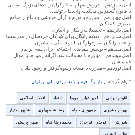
اصل سیزدهم – فروش سهام به کارگران واحدهای بزرگ صنعتی
یا قانون گسترش مالکیت واحدهای تولیدی
اصل چهاردهم – مبارزه با تورم و گران فروشی و دفاع از منافع
مصرف کنندگان
اصل پانزدهم – تحصیلات رایگان و اجباری
اصل شانزدهم – تغذیه رایگان برای کودکان خردسال در مدرسه‌ها
و تغذیه رایگان شیرخوارگان تا دو سالگی با مادران
اصل هفدهم – پوشش بیمه‌های اجتماعی برای همه ایرانیان
اصل هیجدهم – مبارزه با معاملات سوداگرانه زمین‌ها و اموال
غیرمنقول
اصل نوزدهم – مبارزه با فساد، رشوه‌گرفتن و رشوه‌ دادن
* وام گرفته از
تاربرگ فیسبوک شورای ملی ایرانیان
اقوام ایرانی
امیر عباس هویدا
انتقاد
انقلاب اسلامی
بهرام مشیری
جمهوری خواه
رضا شاه پهلوی
شاپور بختیار
شورش
فریدون فرخزاد
محمد رضا شاه
میهن پرستی
نظام پادشاهی