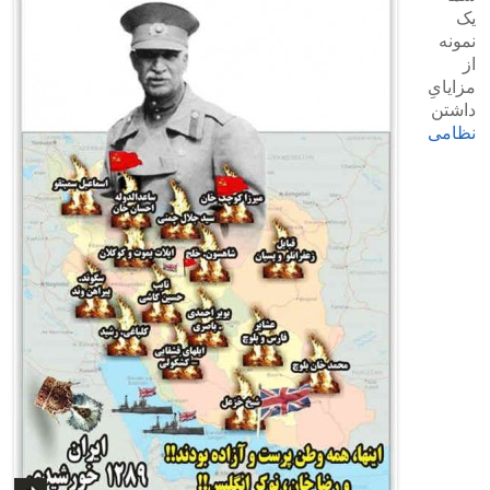
یک
نمونه
از
مزایایِ
داشتن
نظامی