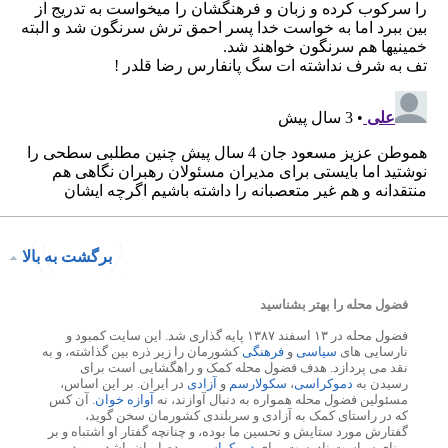
برگشت به بالا
فضول محله را بهتر بشناسید
فضول محله در ۱۳ اسفند ۱۳۸۷ پایه گذاری شد. این سایت کمبود و
نارسایی های
سیاسی
و
فرهنگی
کشورمان را زیر ذره بین گذاشته، و به
نقد می پردازد. هدف فضول محله کمک و راهگشایی است برای
رسیدن به
دموکراسی
،
سکولارسم
و
آزادی
در ایران. بر این اساس،
مسئولین فضول محله همواره به دنبال آوازند، نه
آوازه خوان
. آن کس
که در راستای کمک به آزادی و سربلندی کشورمان سخن گوید،
گفتارش مورد ستایش و تحسین ما بوده، و چنانچه گفتار او اشتباه و بر
مبنای سیاست نادرست برای
دموکراسی
مردم ایران باشد، مورد