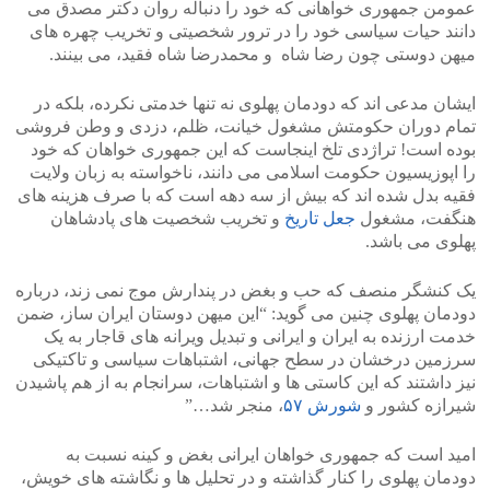
عمومن جمهوری خواهانی که خود را دنباله روان دکتر مصدق می
دانند حیات سیاسی خود را در ترور شخصیتی و تخریب چهره های
میهن دوستی چون رضا شاه و محمدرضا شاه فقید، می بینند.
ایشان مدعی اند که دودمان پهلوی نه تنها خدمتی نکرده، بلکه در
تمام دوران حکومتش مشغول خیانت، ظلم، دزدی و وطن فروشی
بوده است! تراژدی تلخ اینجاست که این جمهوری خواهان که خود
را اپوزیسیون حکومت اسلامی می دانند، ناخواسته به زبان ولایت
فقیه بدل شده اند که بیش از سه دهه است که با صرف هزینه های
هنگفت، مشغول
جعل تاریخ
و تخریب شخصیت های پادشاهان
پهلوی می باشد.
یک کنشگر منصف که حب و بغض در پندارش موج نمی زند، درباره
دودمان پهلوی چنین می گوید: “این میهن دوستان ایران ساز، ضمن
خدمت ارزنده به ایران و ایرانی و تبدیل ویرانه های قاجار به یک
سرزمین درخشان در سطح جهانی، اشتباهات سیاسی و تاکتیکی
نیز داشتند که این کاستی ها و اشتباهات، سرانجام به از هم پاشیدن
شیرازه کشور و
شورش ۵۷
، منجر شد…”
امید است که جمهوری خواهان ایرانی بغض و کینه نسبت به
دودمان پهلوی را کنار گذاشته و در تحلیل ها و نگاشته های خویش،