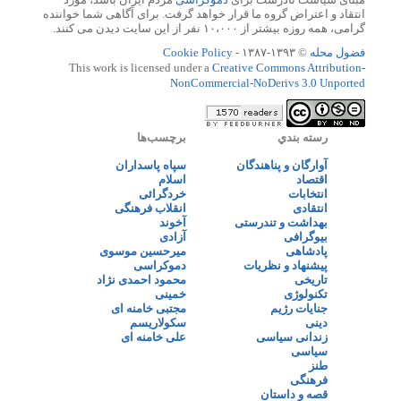
انتقاد و اعتراض گروه ما قرار خواهد گرفت. برای آگاهی شما خواننده
گرامی، همه روزه بیشتر از ۱۰،۰۰۰ نفر از این سایت دیدن می کنند.
فضول محله
© ۱۳۹۳-۱۳۸۷ -
Cookie Policy
This work is licensed under a
Creative Commons Attribution-
NonCommercial-NoDerivs 3.0 Unported
رسته بندي
برچسب‌ها
آوارگان و پناهندگان
سپاه پاسداران
اقتصاد
اسلام
انتخابات
خردگرائی
انتقادی
انقلاب فرهنگی
بهداشت و تندرستی
آخوند
بیوگرافی
آزادی
پادشاهی
میرحسین موسوی
پیشنهاد و نظریات
دموکراسی
تاریخی
محمود احمدی نژاد
تکنولوژی
خمینی
جنایات رژیم
مجتبی خامنه ای
دینی
سکولاریسم
زندانی سیاسی
علی خامنه ای
سیاسی
طنز
فرهنگی
قصه و داستان