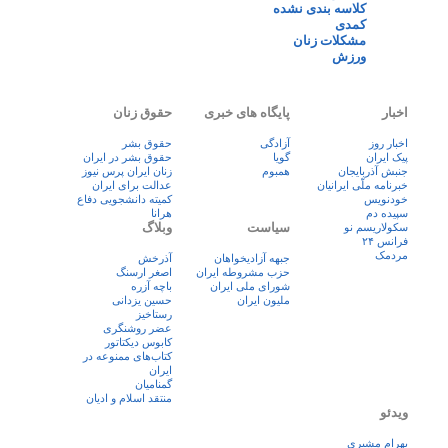
کلاسه بندی نشده
کمدی
مشکلات زنان
ورزش
اخبار
پایگاه های خبری
حقوق زنان
اخبار روز
آزادگی
حقوق بشر
پيک ايران
گویا
حقوق بشر در ایران
جنبش آذربایجان
همبوم
زنان ايران پرس نيوز
خبرنامه ملّی ایرانیان
عدالت برای ایران
خودنویس
کمیته دانشجویی دفاع
سپیده دم
هرانا
سیاست
وبلاگ
سکولاریسم نو
فرانس ۲۴
مردمک
جبهه آزادیخواهان
آذرخش
حزب مشروطه ایران
اصغر ارسنگ
شورای ملی ایران
باچه آزره
ملیون ایران
حسین یزدانی
رستاخیز
عضر روشنگری
کابوس دیکتاتور
کتاب‌های ممنوعه در
ایران
گمنامیان
منتقد اسلام و ادیان
ویدئو
بهرام مشیری