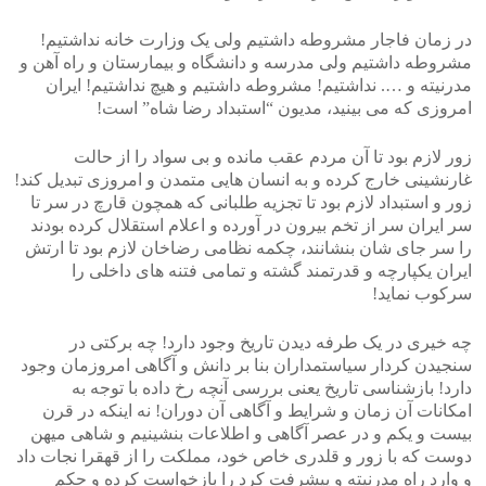
در زمان فاجار مشروطه داشتیم ولی یک وزارت خانه نداشتیم!
مشروطه داشتیم ولی مدرسه و دانشگاه و بیمارستان و راه آهن و
مدرنیته و …. نداشتیم! مشروطه داشتیم و هیچ نداشتیم! ایران
امروزی که می بینید، مدیون “استبداد رضا شاه” است!
زور لازم بود تا آن مردم عقب مانده و بی سواد را از حالت
غارنشینی خارج کرده و به انسان هایی متمدن و امروزی تبدیل کند!
زور و استبداد لازم بود تا تجزیه طلبانی که همچون قارچ در سر تا
سر ایران سر از تخم بیرون در آورده و اعلام استقلال کرده بودند
را سر جای شان بنشانند، چکمه نظامی رضاخان لازم بود تا ارتش
ایران یکپارچه و قدرتمند گشته و تمامی فتنه های داخلی را
سرکوب نماید!
چه خیری در یک طرفه دیدن تاریخ وجود دارد! چه برکتی در
سنجیدن کردار سیاستمداران بنا بر دانش و آگاهی امروزمان وجود
دارد! بازشناسی تاریخ یعنی بررسی آنچه رخ داده با توجه به
امکانات آن زمان و شرایط و آگاهی آن دوران! نه اینکه در قرن
بیست و یکم و در عصر آگاهی و اطلاعات بنشینیم و شاهی میهن
دوست که با زور و قلدری خاص خود، مملکت را از قهقرا نجات داد
و وارد راهِ مدرنیته و پیشرفت کرد را بازخواست کرده و حکم