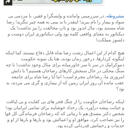
مشروطه
، در سرزمینی وامانده و واپسگرا و فقیر، با مردمی بی
سواد و بیمار را نام ببرید! اینقدر با بد بینی به همه چیز ننگرید! رضا
شاه مستبد بود، مال اندوز بود و تابِ مخالفت را نیز نداشت! یک
دیکتاتور به معنای واقعی کلمه بود ولی دیکتاتوری ایران دوست و
دلسوز مملکت!
هیچ کدام از این اعمال زشت رضا شاه قابل دفاع نیستند کما اینکه
اینگونه کردارها، درخور زمان بودند، هتا یک نمونه حکومت
دموکراتیک در سر تا سر خاورمیانه برای مثال وجود نداشت! با چه
سنگ محکی در حال سنجش کارهای رضاخان هستیم؟ با دانش
امروزی ما، رضاخان مجرم است! اما آیا رضا شاه برای جامعه
عقب مانده آن روز ایران زمین که از بیماری و گری می مردند، بد
بود؟
اینکه رضاخان حکومت را از چنگ قجر های بی کفایت و بی لیاقت
و خیانت پیشه درآورد، یک رخداد خوشایند برای تمامی ایرانیان بود!
شخص دکتر مصدق هم تا زمانی که که رضاخان فرماندگی کل قوا
را نیز تصاحب کرد، موافق او و اعمالش بود و بارها و بارها از او و
خدمات و زحماتش قدردانی کرده بود.