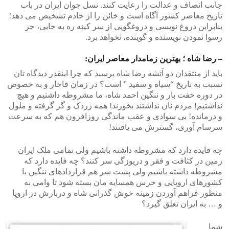
جانب انصاف و عدالت را رعایت کنند. نسل جوان ایران در باب
تاریخ معاصر کشور آگاه است و خائن را از خادم تشخیص می دهد؛
بنابراین دروغ نویسی و دروغگویی از سر کینه ره به جایی، جز
رسوا نمودن نویسنده و گوینده، نخواهد برد.
– رضا شاه ؛ بهترین زمامدار معاصر ایران:
باید از منتقدان دو آتشه رضا شاه پرسید که چرا اینقدر دیدگاه تان
نسبت به تاریخ “سیاه و سفید ” است؟ در زمان قاجار و به خصوص
در دوره خفت بار و ننگین احمد شاه، ما مشروطه داشتیم و هیچ
نداشتیم! مردم نان نداشتند بخورند! همه زردک و گر گرفته و ملول
و درمانده! بی سوادی و عقب ماندگی روزافزون هم که به سرعت
سرسام آوری، گسترش می یافتند!
چه فایده دارد که مشروطه داشته باشیم ولی تمامی ملک ایران
زمین در کثافت و فقر و دریوزگی سر کنند؟ چه فایده دارد که
مشروطه داشته باشیم ولی پشت سر هم قراردادهای ننگین با
کشورهای اروپایی و خرس همسایه مان بسته شود تا وامی به
منظور فراهم آوردن زمینه خوش گذرانی شاه و دربارش در اروپا
و … به ایران تعلق گیرد؟
شما