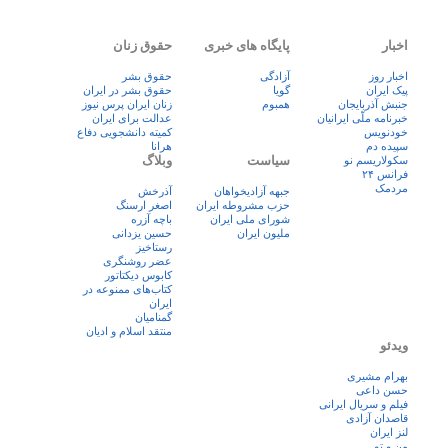
اخبار
پایگاه های خبری
حقوق زنان
اخبار روز
آزادگی
حقوق بشر
پيک ايران
گویا
حقوق بشر در ایران
جنبش آذربایجان
همبوم
زنان ايران پرس نيوز
خبرنامه ملّی ایرانیان
عدالت برای ایران
خودنویس
کمیته دانشجویی دفاع
سپیده دم
هرانا
سیاست
وبلاگ
سکولاریسم نو
فرانس ۲۴
مردمک
جبهه آزادیخواهان
آذرخش
حزب مشروطه ایران
اصغر ارسنگ
شورای ملی ایران
باچه آزره
ملیون ایران
حسین یزدانی
رستاخیز
عضر روشنگری
کابوس دیکتاتور
کتاب‌های ممنوعه در
ایران
گمنامیان
منتقد اسلام و ادیان
ویدئو
بهرام مشیری
حسن داعی
فيلم و سريال ايرانی
قاصدان آزادی
لنز ایران
من و تو