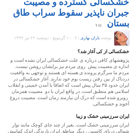
خشکسالی گسترده و مصیبت
جبران ناپذیر سقوط سراب طاق
بستان
۱
نوشته
باران بهاری
|
۱۰:۰۲ گرينويچ - دوشنبه ۲۲ تیر ۱۳۹۴
خشکسالی از کی آغاز شد؟
پژوهشهای کافی درباره ی علت خشکسالی ایران نشده است و
اندازه ی مصیبت پیش روی مردم نیز برایشان روشن نیست.
مردم ما سرگرم پرونده ی هسته ای هستند و توجهی به واقعیت
دردناک از بین رفتن زیست بوم خود ندارند. آغاز خشکسالی در
ایران حدود ۳۵ سال پیش است که اتفاقاً با آمدن خمینی و انقلاب
اسلامی هم منطبق است. در واقع ایران با دو مصیبت همزمان
روبرو شده است که درک آن نیازمند زمان است. مصیبت دروغ
آخوند و خشکسالی.
ایران سرزمینی خشک و زیبا
ایران سرزمینی خشک است. بغیر از چند جای کوچک مانند نوار
شمالی دریای کاسپین ، دیگر مناطق ایران بارندگی اندک کمابیش