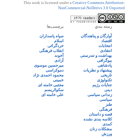
This work is licensed under a
Creative Commons Attribution-
NonCommercial-NoDerivs 3.0 Unported
رسته بندي
برچسب‌ها
آوارگان و پناهندگان
سپاه پاسداران
اقتصاد
اسلام
انتخابات
خردگرائی
انتقادی
انقلاب فرهنگی
بهداشت و تندرستی
آخوند
بیوگرافی
آزادی
پادشاهی
میرحسین موسوی
پیشنهاد و نظریات
دموکراسی
تاریخی
محمود احمدی نژاد
تکنولوژی
خمینی
جنایات رژیم
مجتبی خامنه ای
دینی
سکولاریسم
زندانی سیاسی
علی خامنه ای
سیاسی
طنز
فرهنگی
قصه و داستان
کلاسه بندی نشده
کمدی
مشکلات زنان
ورزش