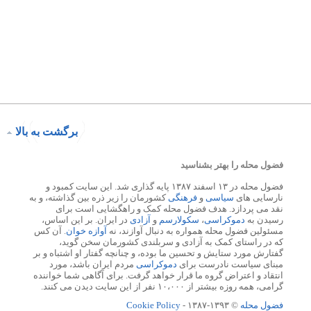
برگشت به بالا
فضول محله را بهتر بشناسید
فضول محله در ۱۳ اسفند ۱۳۸۷ پایه گذاری شد. این سایت کمبود و
نارسایی های
سیاسی
و
فرهنگی
کشورمان را زیر ذره بین گذاشته، و به
نقد می پردازد. هدف فضول محله کمک و راهگشایی است برای
رسیدن به
دموکراسی
،
سکولارسم
و
آزادی
در ایران. بر این اساس،
مسئولین فضول محله همواره به دنبال آوازند، نه
آوازه خوان
. آن کس
که در راستای کمک به آزادی و سربلندی کشورمان سخن گوید،
گفتارش مورد ستایش و تحسین ما بوده، و چنانچه گفتار او اشتباه و بر
مبنای سیاست نادرست برای
دموکراسی
مردم ایران باشد، مورد
انتقاد و اعتراض گروه ما قرار خواهد گرفت. برای آگاهی شما خواننده
گرامی، همه روزه بیشتر از ۱۰،۰۰۰ نفر از این سایت دیدن می کنند.
فضول محله
© ۱۳۹۳-۱۳۸۷ -
Cookie Policy