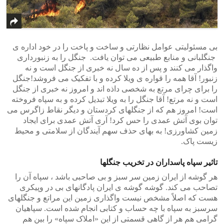
بی مسئولیتی عوامل نظارتی و ساخت و پاخت را در خود اداره ی
جنگلبانی و منابع طبیعی می توان یافت. جنگل را به زنبورداری
واگذار می کنند و پس از ده سال نه خبری از جنگل است و نه
زنبور! آقا همه را قواره ی ویلا کرده و با تفکیک می فروشد!جنگل
را برای چرای مرتع به شخصی داذه اند و امروز نه خبری از جنگل
است و نه مرتع! آقا جنگل را به ویلا تبدیل کرده و به سپاه فروخته
است! امروز هم که از جنگلهای کردستان و دیگر نقاط زاگرس می
توان بوی آتش عمدی را حس کرد! آری آتش عمدی برای ایجاد
زمین کشاورزی! به بهای حذف سهم آیندگان از سلامتی و محیط
زیست پاک.
تاثیر سپاه پاسداران در تخریب جنگلها
هر گوشه از ایران زمین سر سبز و بی صاحبی باشد ، سپاه آن را
تصاحب می کند. گوشه گوشه ی ایران پادگانهای بی در وپیکری
هست که اصلاً مشخص نیست واگذاری زمین این مراتع و جنگلهای
سرسبز به سپاه با چه حساب و کتابی انجام شده است. سپاهیان
گرامی هم هر از گاهی قسمتی از این «املاک سپاه» را بین هم