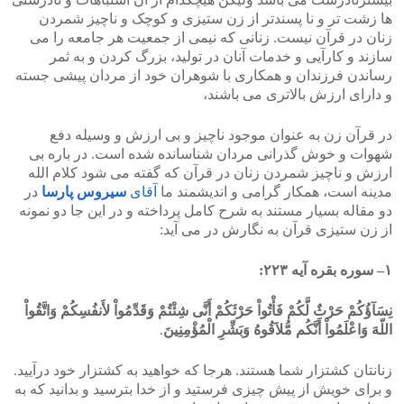
ها زشت تر و نا پسندتر از زن ستیزی و کوچک و ناچیز شمردن
زنان در قرآن نیست. زنانی که نیمی از جمعیت هر جامعه را می
سازند و کارآیی و خدمات آنان در تولید، بزرگ کردن و به ثمر
رساندن فرزندان و همکاری با شوهران خود از مردان پیشی جسته
و دارای ارزش بالاتری می باشند،
در قرآن زن به عنوان موجود ناچیز و بی ارزش و وسیله دفع
شهوات و خوش گذرانی مردان شناسانده شده است. در باره بی
ارزش و ناچیز شمردن زنان در قرآن که گفته می شود کلام الله
مدینه است، همکار گرامی و اندیشمند ما
آقای
سیروس پارسا
در
دو مقاله بسیار مستند به شرح کامل پرداخته و در این جا دو نمونه
از زن ستیزی قرآن به نگارش در می آید:
۱– سوره بقره آیه ۲۲۳:
نِسَآؤُکُمْ حَرْثٌ لَّکُمْ فَأْتُواْ حَرْثَکُمْ أَنَّى شِئْتُمْ وَقَدِّمُواْ لأَنفُسِکُمْ وَاتَّقُواْ
اللّهَ وَاعْلَمُواْ أَنَّکُم مُّلاَقُوهُ وَبَشِّرِ الْمُؤْمِنِینَ
.
زنانتان کشتزار شما هستند. هرجا که خواهید به کشتزار خود درآیید.
و برای خویش از پیش چیزی فرستید و از خدا بترسید و بدانید که به