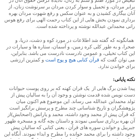
تبعیض در مورد ظلم و ستم به زنان، نادیده گرفتن حقوق آنان در
برابر مردان، و تحمیل و سوار کردن مردان بر سرنوشت زنان، از
آنان بیگاری کشیدن و به عنوان سکس و رفع شهوت مردان بهره
برداری نمودن بخش هایی از این کتاب رحمت الهی برای رفع هوس
رانی محمدابن عبدالله نوشته و پرداخته شده است.
همانگونه که گفته شد اطلاعات در مورد کوه و دشت، دریا، و
صحرا، و به طور کلی کره زمین، و آسمان، ستاره ها و سیارات در
این کتاب تخیلی، و عمومن نادرست نادرست می باشد. بنابراین،
می توان گفت که
قرآن کتابی هیچ و پوچ است
و کمترین ارزشی
برای خواندن ندارد.
نکته پایانی:
پیدا شدن برگ هایی از یک قران کهنه که بر روی پوست حیوانات
دست نویس شده قدمت نوشتن و وجود آن را به سالیان پیش از
تولد محمدابن عبدالله می رساند. این موضوع هم اکنون میان
پژوهشگران و تاریخ شناسانی چند مطرح و پرسش برانگیز است
که قرآن پیش از محمد وجود داشته، محمد و یارانش (اصحابش)از
آن بهره برداری سیاسی نمودند و داستان بچه گانه و مسخره ظهور
جبرییل و خواندن سوره های قرآن ، یعنی کتابی که سالیان پیش
وجود داشته را برای محمد خوانده را مطرح و ابداء نمودند. آنگاه این