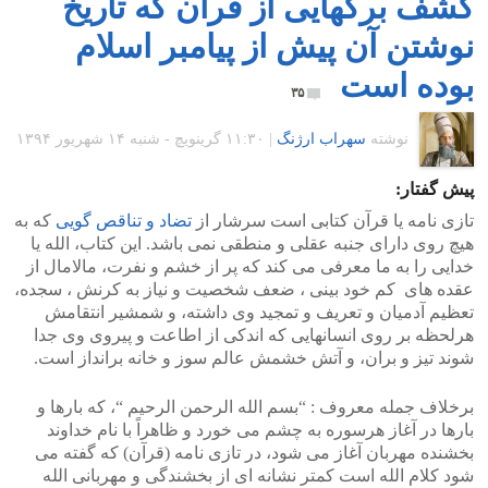
کشف برگهایی از قرآن که تاریخ
نوشتن آن پیش از پیامبر اسلام
بوده است
۳۵
نوشته
سهراب ارژنگ
|
۱۱:۳۰ گرينويچ - شنبه ۱۴ شهریور ۱۳۹۴
پیش گفتار:
تازی نامه یا قرآن کتابی است سرشار از
تضاد و تناقص گویی
که به
هیچ روی دارای جنبه عقلی و منطقی نمی باشد. این کتاب، الله یا
خدایی را به ما معرفی می کند که پر از خشم و نفرت، مالامال از
عقده های کم خود بینی ، ضعف شخصیت و نیاز به کرنش ، سجده،
تعظیم آدمیان و تعریف و تمجید وی داشته، و شمشیر انتقامش
هرلحظه بر روی انسانهایی که اندکی از اطاعت و پیروی وی جدا
شوند تیز و بران، و آتش خشمش عالم سوز و خانه برانداز است.
برخلاف جمله معروف : “بسم الله الرحمن الرحیم “، که بارها و
بارها در آغاز هرسوره به چشم می خورد و ظاهراً با نام خداوند
بخشنده مهربان آغاز می شود، در تازی نامه (قرآن) که گفته می
شود کلام الله است کمتر نشانه ای از بخشندگی و مهربانی الله