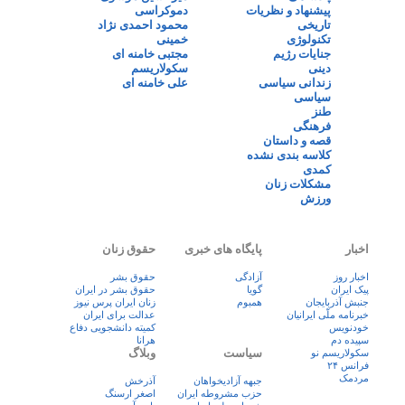
پیشنهاد و نظریات
دموکراسی
تاریخی
محمود احمدی نژاد
تکنولوژی
خمینی
جنایات رژیم
مجتبی خامنه ای
دینی
سکولاریسم
زندانی سیاسی
علی خامنه ای
سیاسی
طنز
فرهنگی
قصه و داستان
کلاسه بندی نشده
کمدی
مشکلات زنان
ورزش
اخبار
پایگاه های خبری
حقوق زنان
اخبار روز
آزادگی
حقوق بشر
پيک ايران
گویا
حقوق بشر در ایران
جنبش آذربایجان
همبوم
زنان ايران پرس نيوز
خبرنامه ملّی ایرانیان
عدالت برای ایران
خودنویس
کمیته دانشجویی دفاع
سپیده دم
هرانا
سیاست
وبلاگ
سکولاریسم نو
فرانس ۲۴
مردمک
جبهه آزادیخواهان
آذرخش
حزب مشروطه ایران
اصغر ارسنگ