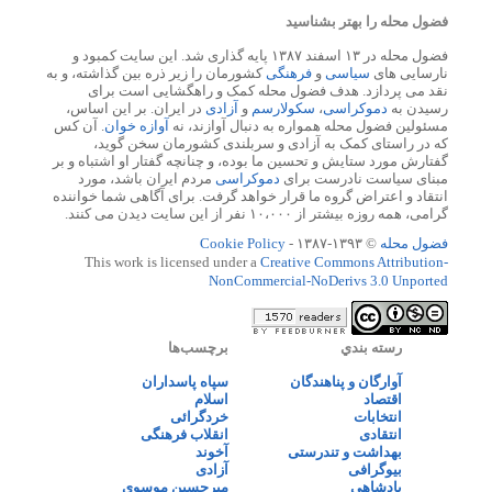
فضول محله را بهتر بشناسید
فضول محله در ۱۳ اسفند ۱۳۸۷ پایه گذاری شد. این سایت کمبود و
نارسایی های
سیاسی
و
فرهنگی
کشورمان را زیر ذره بین گذاشته، و به
نقد می پردازد. هدف فضول محله کمک و راهگشایی است برای
رسیدن به
دموکراسی
،
سکولارسم
و
آزادی
در ایران. بر این اساس،
مسئولین فضول محله همواره به دنبال آوازند، نه
آوازه خوان
. آن کس
که در راستای کمک به آزادی و سربلندی کشورمان سخن گوید،
گفتارش مورد ستایش و تحسین ما بوده، و چنانچه گفتار او اشتباه و بر
مبنای سیاست نادرست برای
دموکراسی
مردم ایران باشد، مورد
انتقاد و اعتراض گروه ما قرار خواهد گرفت. برای آگاهی شما خواننده
گرامی، همه روزه بیشتر از ۱۰،۰۰۰ نفر از این سایت دیدن می کنند.
فضول محله
© ۱۳۹۳-۱۳۸۷ -
Cookie Policy
This work is licensed under a
Creative Commons Attribution-
NonCommercial-NoDerivs 3.0 Unported
رسته بندي
برچسب‌ها
آوارگان و پناهندگان
سپاه پاسداران
اقتصاد
اسلام
انتخابات
خردگرائی
انتقادی
انقلاب فرهنگی
بهداشت و تندرستی
آخوند
بیوگرافی
آزادی
پادشاهی
میرحسین موسوی