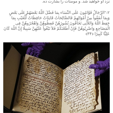
نزد او خواهید شد. و مومنات را بشارت ده.
۲-“الرِّجَالُ قَوَّامُونَ عَلَى النِّسَاء بِمَا فَضَّلَ اللّهُ بَعْضَهُمْ عَلَى بَعْضٍ
وَبِمَا أَنفَقُواْ مِنْ أَمْوَالِهِمْ فَالصَّالِحَاتُ قَانِتَاتٌ حَافِظَاتٌ لِّلْغَیْبِ بِمَا
حَفِظَ اللّهُ وَاللاَّتِی تَخَافُونَ نُشُوزَهُنَّ فَعِظُوهُنَّ وَاهْجُرُوهُنَّ فِی
الْمَضَاجِعِ وَاضْرِبُوهُنَّ فَإِنْ أَطَعْنَکُمْ فَلاَ تَبْغُواْ عَلَیْهِنَّ سَبِیلًا إِنَّ اللّهَ کَانَ
عَلِیًّا کَبِیرًا ﴿۳۴﴾