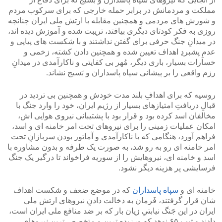
مملکت و مردمانش در برابر حمله خارجی که برای سرکوب مردم
و شورش های مردمی و همچنین مقابله با ارتش ملی ایران چنانچه
روزی به فکر کودتای دیگری بیافتد، تریبت شده و آموزش دیده اند،
در میدانِ جنگ حرفی برای گفتن نداشتند و با شکست های پیاپی و
عدمِ پشبردِ اهداف تعیین شده و همچنین دادن کشته، زخمی و
خسارات بسیار، باری دیگر، مُهر بی کفایتی و ناکارآمدی در میدانِ
رزم واقعی را بر پیشانی سپاه پاسداران و بَسیج نشاند.
روسیه که برای اهدافِ بلند مدت خودش و همچنین بی تردید در
قبالِ دریافتِ امتیازهای بسیار از رژیم ایران، خود را وارد جنگ با
مخالفان اسد کرده بود و قرار بود با پشتیبانی نیروی هوایی اش،
امکان عملیات زمینی را برای نیروهای تحت امر خامنه ای و اسد،
فراهم آورد، هنگامی که با ناکارآمدی و آماتور بودن سربازانِ تحت
امر خامنه ای رو به رو شد، به صورت یک طرفه و بدون مشاوره با
اسد و خامنه ای، نیروهایش را از سوریه فراخواند تا درگیر یک جنگ
فرسایشی پر هزینه دیگر نشود.
خامنه ای و
سپاه پاسداران
که در موضع ضعف و شکست اهداف
شان قرار گرفتند، فَرمان به دخالت دادنِ نیروهای ارتش ملی
ایران در این جَنگ نیابتیِ زیان بار که بر ضد منافع ملی ایران است،
دادند و تیپ ۶۵ نوهد که ورزیده ترین و متخصص ترین نیروهای