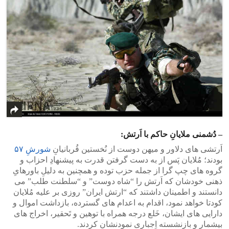
– دُشمنی ملایانِ حاکم با اَرتش:
اَرتشی های دلاور و میهن دوست از نُخستین قُربانیانِ
شورشِ ۵۷
بودند؛ مُلایان پَس از به دست گرفتن قدرت به پیشنهادِ احزاب و
گروه های چپ گرا از جمله حزب توده و همچنین به دلیلِ باورهایِ
ذهنی خودشان که اَرتش را “شاه دوست” و “سلطنت طلب” می
دانستند و اطمینان داشتند که “ارتش ایران” روزی بر علیه مُلایان
کودتا خواهد نمود، اقدام به اعدام های گسترده، بازداشت اموال و
دارایی های ایشان، خَلع درجه همراه با توهین و تَحقیر، اخراج های
بیشمار و بازنشسته اِجباری نمودنشان کردند.