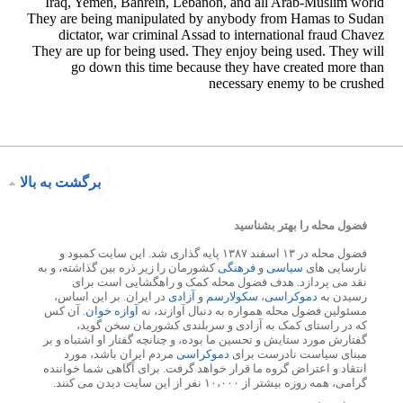
برگشت به بالا
فضول محله را بهتر بشناسید
فضول محله در ۱۳ اسفند ۱۳۸۷ پایه گذاری شد. این سایت کمبود و
نارسایی های
سیاسی
و
فرهنگی
کشورمان را زیر ذره بین گذاشته، و به
نقد می پردازد. هدف فضول محله کمک و راهگشایی است برای
رسیدن به
دموکراسی
،
سکولارسم
و
آزادی
در ایران. بر این اساس،
مسئولین فضول محله همواره به دنبال آوازند، نه
آوازه خوان
. آن کس
که در راستای کمک به آزادی و سربلندی کشورمان سخن گوید،
گفتارش مورد ستایش و تحسین ما بوده، و چنانچه گفتار او اشتباه و بر
مبنای سیاست نادرست برای
دموکراسی
مردم ایران باشد، مورد
انتقاد و اعتراض گروه ما قرار خواهد گرفت. برای آگاهی شما خواننده
گرامی، همه روزه بیشتر از ۱۰،۰۰۰ نفر از این سایت دیدن می کنند.