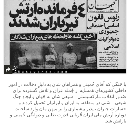
با جَنگی که آقای خُمینی و هَمراهان شان به دلیلِ دخالت در امور
داخلی کشورهای هَمسایه از جُمله عراق و تلاش گسترده برای
صُدور انقلاب مارکسیستی – شیعی شان به جَهان و ایجادِ جنگِ
شیعی – سُنی در منطقه، به ایران و ایرانیان تَحمیل کردند و
خساراتِ جبران ناپذیر بیشماری را بر میهن مان وارد ساختند،
دوباره اَرتش ملی ایران قُربانی قدرت طلبی و دیوانگی خُمینی و
یارانش شد.