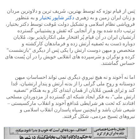
پَس از قیام نوژه که توسط بهترین، شَریف ترین و دلاوترین مردان
و زنان ایران زمین و به رَهبری
دکتر شاپور بَختیار
و به مَنظور
فروپاشی نظام اسلامی و تشکیل دولت مُوقت توسط دکتر بختیار،
ترتیب داده شده بود و از آنجایی که نَقش و پشتیبانیِ گسترده
اَرتشیان ایران در آن قیام پُر افتخار ملی انکارناپذیر بود، مُلایان
دوباره دَست به تَصفیه اَرتش زده و فرماندهان کارکشته و
متخصص و میهن دوست ارتش را یکی پَس از دیگری “بازنشست”
کرده و نوکران و سَرسپرده های انقلابی خویش را در آن پُست های
حساس گماشتند.
اما نه آخوند و نه هیچ نیرویِ دیگری نمی تواند احساساتِ میهن
دوستانه و روحِ ملی گرایی را از بدنه اَرتش و پندارِ ارتشیان، جُدا
کند و بَرای هَمین مُلایان از هَمان ابتدای کار و به هنگام “تصفیه
ارتش ملی”، به فکر ایجاد شبکه ای گسترده از مزدوردانِ مسلحی
افتادند که تَحت هر شرایطی مُدافع آخوند و انقلاب مارکسیستی –
شیعی شان باشد و اینچنین سپاه پاسدارن انقلاب اسلامی و
نیروهای بَسیج مردمی، شکل گرفتند.