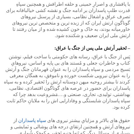
با پافشاری و اصرارِ خمینی و حلقه اطرافش و همچنین سپاهِ
قدرت طلبِ پاسداران بر ادامه جنگ و نقشه کشی خیالبافانه برای
تصرف عراق و اشغال نظامی، بسیاری از پرسنل نیروهای
گوناگونِ ارتش ایران که از زبده ترین و متخصص ترین نیروهای
خاورمیانه بودند، به خاک و خون کشیده شده و از میان رفتند تا
ارتش ملی ایران ضعیف و شکننده شود.
– تَحقیر اَرتش ملی پس از جنگ با عراق:
پَس از جنگ با عراق، رسانه های حکومتی با ساخت فیلم، نوشتن
کتاب و خاطراتِ جعلی و مُستند های بی پایه و اساس، نیروهایِ
بَسیج مردمی و سپاه پاسداران را به عنوان قهرمانان جنگ و اَرتش
را به عنوان نیرویی شکست خورده و ناموفق، به همگان معرفی
کردند تا بیشتر روحیه میهن دوستانه ارتش را تَحقیر کرده و به سپاه
پاسداران برای حضور در عرصه های گوناگون اقتصادی، نظامی،
بهداشتی، تولیدی، تجاری، صنعتی و….مَشروعیت بدهد چرا که
سپاه پاسداران شایستگی و وفادارایی اش را به ملایانِ حاکم ثابت
کرده بود.
حقوق های بالاتر و مزایایِ بیشتر نیروی های
سپاه پاسداران
از
نیروهای اَرتش و هَمچنین ارتقایِ درجه های پوشالی و نَمایشی و
بسیاری از مسائل دیگر که تَنها جنبه تَحقیر و کوچک شُماری