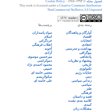
فضول محله
© ۱۳۹۳-۱۳۸۷ -
Cookie Policy
This work is licensed under a
Creative Commons Attribution-
NonCommercial-NoDerivs 3.0 Unported
رسته بندي
برچسب‌ها
آوارگان و پناهندگان
سپاه پاسداران
اقتصاد
اسلام
انتخابات
خردگرائی
انتقادی
انقلاب فرهنگی
بهداشت و تندرستی
آخوند
بیوگرافی
آزادی
پادشاهی
میرحسین موسوی
پیشنهاد و نظریات
دموکراسی
تاریخی
محمود احمدی نژاد
تکنولوژی
خمینی
جنایات رژیم
مجتبی خامنه ای
دینی
سکولاریسم
زندانی سیاسی
علی خامنه ای
سیاسی
طنز
فرهنگی
قصه و داستان
کلاسه بندی نشده
کمدی
مشکلات زنان