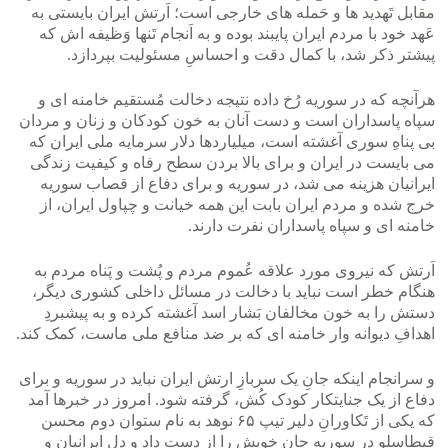
مقابل تَهدید ها و حَمله های خارجی است؛ اَرتش ایران بایستی به
عَهد خود با مردم ایران پایبند بوده و به اَنجام تَنها وَظیفه اش که
پیشتر ذکر شد، با کمال دقت و احساسِ مسئولیت بپردازد.
هرآنچه که در سوریه رُخ داده نتیجه دخالت مُستقیم خامنه ای و
سپاه پاسداران است و دست آنان به خون کودکان و زنان و مردان
بی پناهِ سوری آغشته است، میلیاردها دلار سرمایه ملی ایران که
می بایست در ایران و برای بالا بردن سطح رفاه و کیفیت زندگی
ایرانیان هزینه می شد، در سوریه و برای دفاع از قصاب سوریه
خرج شده و مردم ایران بابت این همه خیانت و چپاول ایران، از
خامنه ای و سپاه پاسداران نفرت دارند.
اَرتش که نیروی مورد علاقه عُموم مردم و پُشت و پَناه مردم به
هنگام خطر است نباید با دخالت در مسائل داخلی کشوری دیگر،
دستش را به خون مخالفان بَشار اسد آغشته کرده و به پیشبردِ
اهدافِ دیوانه وار خامنه ای که بر ضد منافع ملی ماست، کمک کند.
و سرانجام اینکه جانِ یک سربازِ ارتش ایران نباید در سوریه و برای
دفاع از یک جنایتکار کودک کُش، گرفته شود. امروز در خبرها آمد
که یکی از تَکاورانِ دلیر تیپ ۶۵ نوهد به نام ستوان دوم محسن
قیطاسلو در سوریه جان خویش را از دست داد و دل ایرانیان و