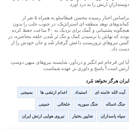
دوستدارانِ ارتش را به درد آورد.
براساس اخبار رسیده محسن قیطاسلو به همراه ۵ نفر از
کماندوهای نوهد منطقه ای استراتژیک، در جنوب حلب را بدون
هیچگونه پشتیبانی و کُمک برای نزدیک به ۴۰ ساعت حفظ کرده
بودند که نهایتَن با نرسیدن کمک و تنگ تَر شُدن حلقه محاصره، در
کَمین نیروهایِ تروریستِ داعش گرفتار شُد و جان خودش را از
دست داد.
آیا این فَرجامِ غم انگیز و دردآور، شایسته نیروهای میهن دوستِ
اَرتش است؟ پاسخ و داوری بر عهده شماست.
ایران هرگز نخواهد مُرد
آیت الله خامنه ای
استبداد
اعدام ارتشی ها
بسیجی
جنگ ۸ساله
جنگ سوریه
خلخالی
خمینی
سپاه پاسداران
شاپور بختیار
نیروی هوایی ارتش ایران