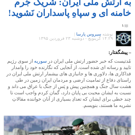
به اَرتش ملی ایران: شَریک جُرم
خامنه ای و سپاهِ پاسداران نَشوید!
۱
نوشته
سیروس پارسا
|
۱۴:۲۹ گرينويچ - دوشنبه ۲۳ فروردین ۱۳۹۵
– پیشگفتار:
مُدتیست که خبر حضور ارتش ملی ایران در
سوریه
از سوی رژیم
تایید و رسانه ای شده است. از آنجایی که نگارنده خود را وامدار
فداکاری ها، دلاوری ها و جانبازی های بیشمار ارتش ملی ایران در
راستای دفاع از تمامیت ارضی و مردمان ایران زمین در طی
هشت سال جنگ و همچنین پیش و پَس از جنگ با عراق می داند و
نسبت به ایشان محبت بی پایان دارد، گمان کردم واجب است تا
چند خطی برای ایشان که تعدادِ بسیاری از آنان خواننده مقالاتِ
نشریه ما هستند، بنویسم.