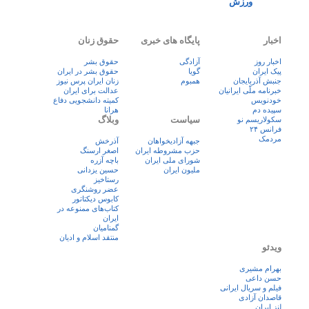
ورزش
اخبار
پایگاه های خبری
حقوق زنان
اخبار روز
آزادگی
حقوق بشر
پيک ايران
گویا
حقوق بشر در ایران
جنبش آذربایجان
همبوم
زنان ايران پرس نيوز
خبرنامه ملّی ایرانیان
عدالت برای ایران
خودنویس
کمیته دانشجویی دفاع
سپیده دم
هرانا
سیاست
وبلاگ
سکولاریسم نو
فرانس ۲۴
مردمک
جبهه آزادیخواهان
آذرخش
حزب مشروطه ایران
اصغر ارسنگ
شورای ملی ایران
باچه آزره
ملیون ایران
حسین یزدانی
رستاخیز
عضر روشنگری
کابوس دیکتاتور
کتاب‌های ممنوعه در
ایران
گمنامیان
منتقد اسلام و ادیان
ویدئو
بهرام مشیری
حسن داعی
فيلم و سريال ايرانی
قاصدان آزادی
لنز ایران