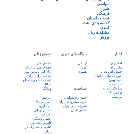
سیاسی
طنز
فرهنگی
قصه و داستان
کلاسه بندی نشده
کمدی
مشکلات زنان
ورزش
اخبار
پایگاه های خبری
حقوق زنان
اخبار روز
آزادگی
حقوق بشر
پيک ايران
گویا
حقوق بشر در ایران
جنبش آذربایجان
همبوم
زنان ايران پرس نيوز
خبرنامه ملّی ایرانیان
عدالت برای ایران
خودنویس
کمیته دانشجویی دفاع
سپیده دم
هرانا
سیاست
وبلاگ
سکولاریسم نو
فرانس ۲۴
مردمک
جبهه آزادیخواهان
آذرخش
حزب مشروطه ایران
اصغر ارسنگ
شورای ملی ایران
باچه آزره
ملیون ایران
حسین یزدانی
رستاخیز
عضر روشنگری
کابوس دیکتاتور
کتاب‌های ممنوعه در
ایران