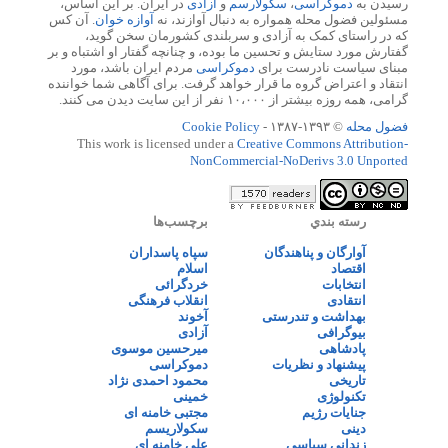
رسیدن به
دموکراسی
،
سکولارسم
و
آزادی
در ایران. بر این اساس،
مسئولین فضول محله همواره به دنبال آوازند، نه
آوازه خوان
. آن کس
که در راستای کمک به آزادی و سربلندی کشورمان سخن گوید،
گفتارش مورد ستایش و تحسین ما بوده، و چنانچه گفتار او اشتباه و بر
مبنای سیاست نادرست برای
دموکراسی
مردم ایران باشد، مورد
انتقاد و اعتراض گروه ما قرار خواهد گرفت. برای آگاهی شما خواننده
گرامی، همه روزه بیشتر از ۱۰،۰۰۰ نفر از این سایت دیدن می کنند.
فضول محله
© ۱۳۹۳-۱۳۸۷ -
Cookie Policy
This work is licensed under a
Creative Commons Attribution-
NonCommercial-NoDerivs 3.0 Unported
رسته بندي
برچسب‌ها
آوارگان و پناهندگان
سپاه پاسداران
اقتصاد
اسلام
انتخابات
خردگرائی
انتقادی
انقلاب فرهنگی
بهداشت و تندرستی
آخوند
بیوگرافی
آزادی
پادشاهی
میرحسین موسوی
پیشنهاد و نظریات
دموکراسی
تاریخی
محمود احمدی نژاد
تکنولوژی
خمینی
جنایات رژیم
مجتبی خامنه ای
دینی
سکولاریسم
زندانی سیاسی
علی خامنه ای