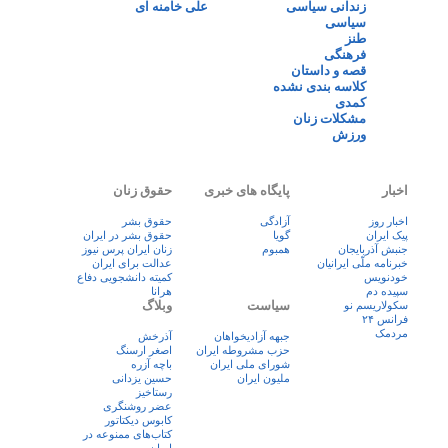
زندانی سیاسی
علی خامنه ای
سیاسی
طنز
فرهنگی
قصه و داستان
کلاسه بندی نشده
کمدی
مشکلات زنان
ورزش
اخبار
پایگاه های خبری
حقوق زنان
اخبار روز
آزادگی
حقوق بشر
پيک ايران
گویا
حقوق بشر در ایران
جنبش آذربایجان
همبوم
زنان ايران پرس نيوز
خبرنامه ملّی ایرانیان
عدالت برای ایران
خودنویس
کمیته دانشجویی دفاع
سپیده دم
هرانا
سیاست
وبلاگ
سکولاریسم نو
فرانس ۲۴
مردمک
جبهه آزادیخواهان
آذرخش
حزب مشروطه ایران
اصغر ارسنگ
شورای ملی ایران
باچه آزره
ملیون ایران
حسین یزدانی
رستاخیز
عضر روشنگری
کابوس دیکتاتور
کتاب‌های ممنوعه در