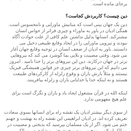
برجای مانده است.
دین چیست؟ کاربردش کجاست؟
دین یک جهان بینی است که مبانیش ماورایی و نامحسوس است.
همگی ادیان در باور به ماوراء و چیزی فراتر از حواس انسان
مشترکند. انسانها بدلیل نداشتن علم کافی از علت حوادث آگاه
نبودند و نیرویی ماورایی را در ایجاد وقایع طبیعی دخیل می
دانستند. باور به ادیان از ضعف انسان در توجیه وقایع جهان آغاز
می شود. وقتی مصیبت و بلایی بما گوشزد می کند که نیروهایی
برتر در جهان درکارند. دین این نیروهای برتر را خدا نامید . امروز
می دانیم که این نیروهای برتر چیزی جز قوانین همیشگی فیزیک
نیستند و مثلاٌ بارش باران و وقوع زلزله از کارکردهای طبیعت
هستند و نه اینکه خدا یا خدایانی باران و زلزله بیافرینند.
اینکه الله در قرآن مشغول ایجاد باد و باران و تگرگ است برای
علم هیچ مفهومی ندارد.
از سوی دیگر بیشتر ادیان یک نقشه راه برای انسانها بسوی سعادت
تعریف کرده اند. در ادیان ابراهیمی این نقشه راه به بهشت و جهنم
ختم می شود. اگر از یک مسلمان بپرسید که بدبختی و مصیبت در
ممالک اسلامی موج می زند و خوشبختی و شادی در ممالک