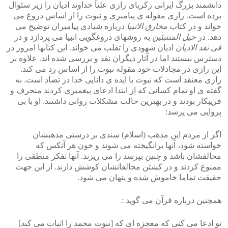
دانشمند بزرگ ایرانی زکریای رازی علناً خداوند ادیان را زیر سئوال
برده است. رازی مقوله ی پیامبری و نبوت را از اساس دروغ می
خواند و در کتاب
مخارق الانبیا
درباره شیادی پیامبران توضیح می
دهد. در
حیل المتنبئین
به روشهای دروغگویی انبیا می پردازد و در
فی نقد الادیان
ادیان شهودی را تقلب می خواند.
این کتابها امروز در
دسترس نیستند اما در آثار دیگران نقد و بررسی شده اند. علاوه بر
این رازی در مجادلات خود مقوله نبوت را از اساس رد می کند.
رازی معتقد است که نبوت با ایده ی دانایی خدا در تضاد است. به
گفته ی او تمام کسانی که از ابتدا ادعای پیغمبری کردند منحرف و
فریبکار بودند و در بهترین حالت مشکلات روانی داشتند. او با بی
پروایی می پرسد:
اگر از مردم این مذهب (اسلام) سندی بر درستی مذهبشان
خواسته شود، آنها برانگیخته می شوند و خون هر آنکس که
مخالفشان باشد و چنین بپرسد را می ریزند. آنها تفکر منطقی را
ممنوع کردند و در کشتن مخالفانشان کوشش دارند. از این جهت
حقیقت تماما خاموش شده و پنهان می شود.
همچنین درباره قرآن می گوید :
تو ادعا می کنی که معجزه ای که [نبوت محمد را اثبات می کند]