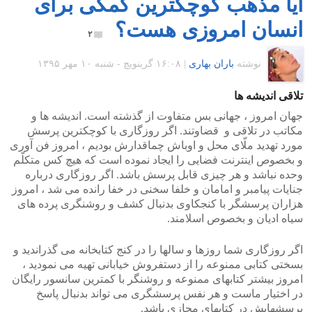
آیا مذهب کوچکترین کمکی برای
انسان امروزی هست؟
۲
نوشته
باران بهاری
|
۱۶:۰۸ گرينويچ - شنبه ۱۰ مهر ۱۳۹۵
تلاقی اندیشه ها
جهان امروز ، جهانی بس متفاوت از گذشته است. اندیشه ها و
مکاتب در تلاقی و قضاوتند. اگر روزگاری با کوچکترین پرسش
مورد تهدید ملّای محل و اوباش چماقدارش بودیم ، امروز فن آوری
و بخصوص اینترنت فضایی را ایجاد نموده است که هیچ کس متکلّم
وحده نباشد و هر چیزی قابل پرسش باشد. اگر روزگاری درباره
جنایات پیامبر و امامان و خلفا سخنی در خفا رانده می شد ، امروز
هزاران پرسشگر با کنجکاوی بدنبال کشف و روشنگری پرده های
سیاه ادیان و بخصوص اسلامند.
اگر روزگاری شما روزها و سالها را در کنج کتابخانه می گذراندید و
بسختی کتابی ممنوعه را از دستفروش خیابانی تهیه می نمودید ،
امروز بیشتر کتابهای ممنوعه و روشنگر با کمترین سانسور رایگان
در اختیار ماست و هر نفس پرسشگری می تواند بدنبال پاسخ
پرسشهایش در کتابهای مجازی باشد.