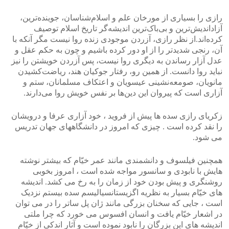
رازی را بسیاری از مورخان علم و اسلام‌شناسان، جوینده‌ترین،
آزاداندیش‌ترین و بی‌باک‌ترین اندیشه‌گر تاریخ اسلام توصیف
کرده‌اند.از نظر رازی، آزردن موجودی زنده روا نیست مگر آنکه با
آن، رنجی شدیدتر را از او دور کرده باشیم و چون به حکم عقل و
عدل آزار رساندن به دیگری روا نیست، پس آزردن خویشتن را نیز
نباید روا دانست. از همین رو، رفتار جوکیان هند، ریاضت‌کشیدن
مانویان، صومعه‌نشینی عیسویان و اعتکاف مسلمانان، ستم و
آزاری است که پیروان این دین‌ها بر نفس خویش روا می‌دارند.
زکریای رازی سده ها پیش از فروید ، خود آزاری عرفا و درویشان
را نقد کرده است . چیزی که امروز در دانشگاههای جهان تدریس
می شود.
همچنین فیلسوف و دانشمندی مانند عمر خیّام که بیشتر نوشته
هایش با نابودی و سانسور مواجه شده است ، امروز بخوبی
روشنگری و پیش بودن خود از زمان را به رخ می کشد. اندیشه
های خیّام بسیار به نظریه اگزیستانسیالیسم سده بیستم نزدیک
است ، جایی که سخنان بزرگی مانند ژان پل ساتر را در می توان
در اشعار خیّام یافت و انسان افسوس می خورد که چرا ملتی
اندیشه های این بزرگان را نابود نموده است و آثار اندکی از خیّام