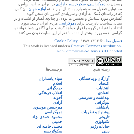
رسیدن به
دموکراسی
،
سکولارسم
و
آزادی
در ایران. بر این اساس،
مسئولین فضول محله همواره به دنبال آوازند، نه
آوازه خوان
. آن کس
که در راستای کمک به آزادی و سربلندی کشورمان سخن گوید،
گفتارش مورد ستایش و تحسین ما بوده، و چنانچه گفتار او اشتباه و بر
مبنای سیاست نادرست برای
دموکراسی
مردم ایران باشد، مورد
انتقاد و اعتراض گروه ما قرار خواهد گرفت. برای آگاهی شما خواننده
گرامی، همه روزه بیشتر از ۱۰،۰۰۰ نفر از این سایت دیدن می کنند.
فضول محله
© ۱۳۹۳-۱۳۸۷ -
Cookie Policy
This work is licensed under a
Creative Commons Attribution-
NonCommercial-NoDerivs 3.0 Unported
رسته بندي
برچسب‌ها
آوارگان و پناهندگان
سپاه پاسداران
اقتصاد
اسلام
انتخابات
خردگرائی
انتقادی
انقلاب فرهنگی
بهداشت و تندرستی
آخوند
بیوگرافی
آزادی
پادشاهی
میرحسین موسوی
پیشنهاد و نظریات
دموکراسی
تاریخی
محمود احمدی نژاد
تکنولوژی
خمینی
جنایات رژیم
مجتبی خامنه ای
دینی
سکولاریسم