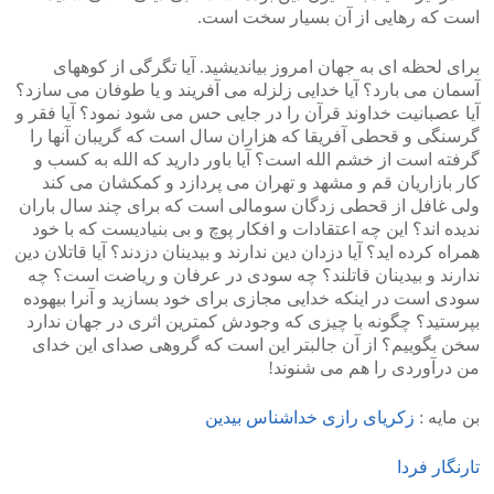
است که رهایی از آن بسیار سخت است.
برای لحظه ای به جهان امروز بیاندیشید. آیا تگرگی از کوههای
آسمان می بارد؟ آیا خدایی زلزله می آفریند و یا طوفان می سازد؟
آیا عصبانیت خداوند قرآن را در جایی حس می شود نمود؟ آیا فقر و
گرسنگی و قحطی آفریقا که هزاران سال است که گریبان آنها را
گرفته است از خشم الله است؟ آیا باور دارید که الله به کسب و
کار بازاریان قم و مشهد و تهران می پردازد و کمکشان می کند
ولی غافل از قحطی زدگان سومالی است که برای چند سال باران
ندیده اند؟ این چه اعتقادات و افکار پوچ و بی بنیادیست که با خود
همراه کرده اید؟ آیا دزدان دین ندارند و بیدینان دزدند؟ آیا قاتلان دین
ندارند و بیدینان قاتلند؟ چه سودی در عرفان و ریاضت است؟ چه
سودی است در اینکه خدایی مجازی برای خود بسازید و آنرا بیهوده
بپرستید؟ چگونه با چیزی که وجودش کمترین اثری در جهان ندارد
سخن بگوییم؟ از آن جالبتر این است که گروهی صدای این خدای
من درآوردی را هم می شنوند!
بن مایه :
زکریای رازی خداشناس بیدین
تارنگار فردا