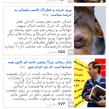
شکنجه و ستم باشند اثری در روابط
اقتصادی با آنها ندارد. نمونه آشکار آن معمر
ورود خزنده و خطرناک قاسم سلیمانی به
قذافی بود که بالاترین روابط را با اروپا
داشت.
عرصه سیاست
۶
چندان عجیب هم نیست که این طبل
توخالی که چرک چکمه امثال سپهبد
جهانبانی و ربیعی هم نمی شود وسیله بی
بی سی و صدای امریکا و رسانه های دیگر
تبلیغ شود! ورود سلیمانی به عرصه
سیاست و اظهار نظرهای اخیر وی در
آستانه بازنشستگی چه معنایی دارد؟ دوباره
چه آشی برای ملت فریب خورده ایران
۸۵۸
پخش
پخته اند؟ هدف سلیمانی از ورود به عرصه
سیاست چیست و سقف قدرت طلبی او تا
بابک زنجانی چرا؟ مجتبی خامنه ای کانون همه
کجاست؟ این پرسش مهمی است که در دو
سال آینده پاسخ خواهد داشت. ما امیدواریم
فسادها است که باید اعدام شود
۶
عروسک سلیمانی تبدیل به احمدی نژادی
سکوت رمز سلامت است در ایران همیشه
تازه در عرصه سیاست ایران نشود.
رسم بر این بوده که آفتابه دزد را مجازات
کنند و دزد حجره و انبار را آزاد گذارند.
‍زندانی ها و اعدام ها همیشه بر اساس
ضعیف کشی و پرده پوشی بر روی حقیقت
بوده است. به همین دلیل در کشور ماتم
زده ما نه تنها سکوت علامت رضاست،
بلکه سکوت رمز سلامت، و در امان بودن
۷۷۳
پخش
است.