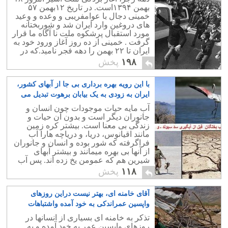
بهمن ۱۳۹۴است. در تاریخ ۱۲بهمن ۵۷
خمینی دجال با عوامفریبی و وعده و وعید
های دروغین وارد ایران شد و شوربختانه
مورد استقبال پرشکوه ملت نا آگاه ما قرار
گرفت . خمینی از ده روز آغاز ورود خود به
ایران تا ۲۲ بهمن را دهه فجر نامید.که در
حقیقت دهه زجر وخونین ملت ما بود.
۱۹۸
پخش
با این رویه بهره برداری بی جا از آبهای کشور،
ایران به زودی به یک بیابان برهوت تبدیل می
شود
۱
آب مایه حیات موجودات چون انسان و
جانوران دیگر است و بدون آن حیات و
زندگی بی معنا است. بیشتر کره زمین
مانند اقیانوس، دریا، و دریاچه هارا آب
فراگرفته که شور بوده و انسان و جانوران
از آنها بی بهره میمانند و بیشتر آبهای
شیرین هم که عمومن یخ زده اند. پس آب
شیرین مصرفی انسان و حیوانات کم و
۱۱۸
پخش
محدود است.
آقای خامنه ای، بهتر نیست دراین روزهای
واپسین عمراندکی به خود آمده واشتباهات
گذشته راجبران کنید؟
۱
تذکر به خامنه ای بسیاری از انسانها در
روزهای واپسین عمر به خود آمده و به