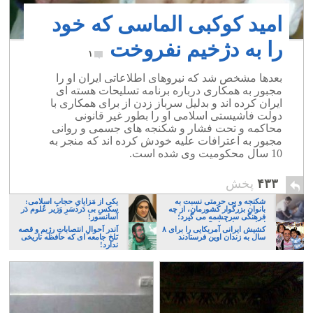
امید کوکبی الماسی که خود
را به دژخیم نفروخت
۱
بعدها مشخص شد که نیروهای اطلاعاتی ایران او را
مجبور به همکاری درباره برنامه تسلیحات هسته ای
ایران کرده اند و بدلیل سرباز زدن از برای همکاری با
دولت فاشیستی اسلامی او را بطور غیر قانونی
محاکمه و تحت فشار و شکنجه های جسمی و روانی
مجبور به اعترافات علیه خودش کرده اند که منجر به
10 سال محکومیت وی شده است.
۴۳۳
پخش
شکنجه و بی حرمتی نسبت به
یکی از مَزایایِ حجابِ اسلامی:
بانوان بزرگوار کشورمان، از چه
سکسِ بی دَردسَرِ وَزیر عُلوم دَر
فرهنگی سرچشمه می گیرد؛
آسانسور!
ایرانی، و یا تازیان؟
کشیش ایرانی آمریکایی را برای ۸
اَندر اَحوالِ انتصاباتِ رژیم و قصه
سال به زندان اوین فرستادند
تَلخ جامعه ای که حافظه تاریخی
ندارد!