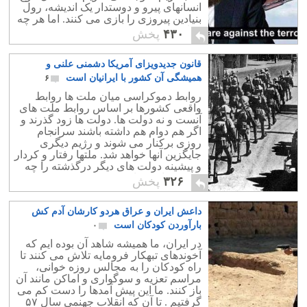
انسانهای پیرو و دوستدار یک اندیشه، رول
بنیادین پیروزی را بازی می کنند. اما هر چه
به امروز نزدیک می شویم نقش موج
۴۳۰
پخش
انسانی در جنگها و انقلابها کم می شود و
نقش رسانه و آگاهی پر رنگ می شود.
قانون جدیدویزای آمریکا دشمنی علنی و
همیشگی آن کشور با ایرانیان است
۶
روابط دموکراسی میان ملت ها روابط
واقعی کشورها بر اساس روابط ملت های
آنست و نه دولت ها. دولت ها زود گذرند و
اگر هم دوام هم داشته باشند سرانجام
روزی برکنار می شوند و رژیم دیگری
جایگزین آنها خواهد شد. ملتها رفتار و کردار
و پیشینه دولت های دیگر درگذشته را چه
خوب و یا بد فراموش نمی کنند.
۳۲۶
پخش
داعش ایران و عراق هردو کارشان آدم کش
بارآوردن کودکان است
۰
در ایران، ما همیشه شاهد آن بوده ایم که
آخوندهای تبهکار فرومایه تلاش می کنند تا
راه کودکان را به مجالس روزه خوانی،
مراسم تعزیه و سوگواری و اماکن مانند آن
باز کنند. ما این پیش آمدها را دست کم می
گرفتیم . تا آن که انقلاب جهنمی سال ۵۷