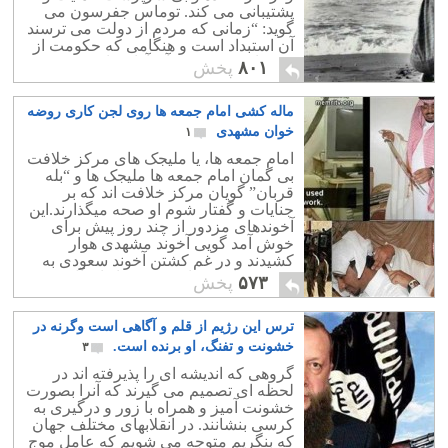
پشتیبانی می کند. توماس جفرسون می
گوید: “زمانی که مردم از دولت می ترسند
آن استبداد است و هنگامی که حکومت از
مردمان می ترسد، آن آزادی است.”
۸۰۱
پخش
ماله کشی امام جمعه ها روی لجن کاری روضه
خوان مشهدی
۱
امام جمعه ها، یا ملیجک های مرکز خلافت
بی گمان امام جمعه ها ملیجک ها و “بله
قربان” گویان مرکز خلافت اند که بر
جنایات و گفتار شوم او صحه میگذارند.این
آخوندهای مزدور از چند روز پیش برای
خوش آمد گویی آخوند مشهدی هوار
کشیدند و در غم کشتن آخوند سعودی به
نوحه سرایی پرداخته و به خاندان آل سعود
۵۷۳
پخش
ناسزا گفتند.
ترس این رژیم از قلم و آگاهی است وگرنه در
خشونت و تفنگ، او برنده است.
۳
گروهی که اندیشه ای را پذیرفته اند در
لحظه ای تصمیم می گیرند که آنرا بصورت
خشونت آمیز و همراه با زور و درگیری به
کرسی بنشانند. در انقلابهای مختلف جهان
که بنگریم متوجه می شویم که عامل موج