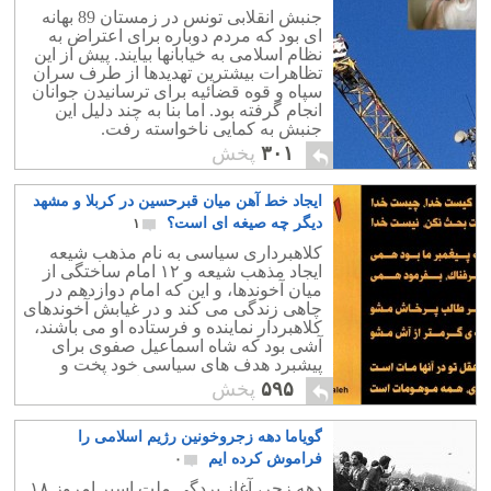
جنبش انقلابی تونس در زمستان 89 بهانه
ای بود که مردم دوباره برای اعتراض به
نظام اسلامی به خیابانها بیایند. پیش از این
تظاهرات بیشترین تهدیدها از طرف سران
سپاه و قوه قضائیه برای ترسانیدن جوانان
انجام گرفته بود. اما بنا به چند دلیل این
جنبش به کمایی ناخواسته رفت.
۳۰۱
پخش
ایجاد خط آهن میان قبرحسین در کربلا و مشهد
دیگر چه صیغه ای است؟
۱
کلاهبرداری سیاسی به نام مذهب شیعه
ایجاد مذهب شیعه و ۱۲ امام ساختگی از
میان آخوندها، و این که امام دوازدهم در
چاهی زندگی می کند و در غیابش آخوندهای
کلاهبردار نماینده و فرستاده او می باشند،
آشی بود که شاه اسماعیل صفوی برای
پیشبرد هدف های سیاسی خود پخت و
سرنوشت مردم و کشورمان را به دست
۵۹۵
پخش
آخوند سپرد.
گویاما دهه زجروخونین رژیم اسلامی را
فراموش کرده ایم
۰
دهه زجر، آغاز بردگی ملت اسیر امروز ۱۸