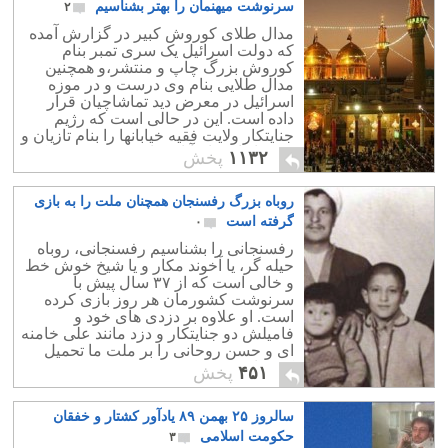
سرنوشت میهنمان را بهتر بشناسیم
۲
مدال طلای کوروش کبیر در گزارش آمده
که دولت اسرائیل یک سری تمبر بنام
کوروش بزرگ چاپ و منتشر،و همچنین
مدال طلایی بنام وی درست و در موزه
اسرائیل در معرض دید تماشاچیان قرار
داده است. این در حالی است که رژیم
جنایتکار ولایت فقیه خیابانها را بنام تازیان و
تمبرها را به نام آنان چاپ و منتشر می کند.
۱۱۳۲
پخش
روباه بزرگ رفسنجان همچنان ملت را به بازی
گرفته است
۰
رفسنجانی را بشناسیم رفسنجانی، روباه
حیله گر، یا آخوند مکار و یا شیخ خوش خط
و خالی است که از ۳۷ سال پیش با
سرنوشت کشورمان هر روز بازی کرده
است. او علاوه بر دزدی های خود و
فامیلش دو جنایتکار و دزد مانند علی خامنه
ای و حسن روحانی را بر ملت ما تحمیل
کرده است.
۴۵۱
پخش
سالروز ۲۵ بهمن ۸۹ یادآور کشتار و خفقان
حکومت اسلامی
۳