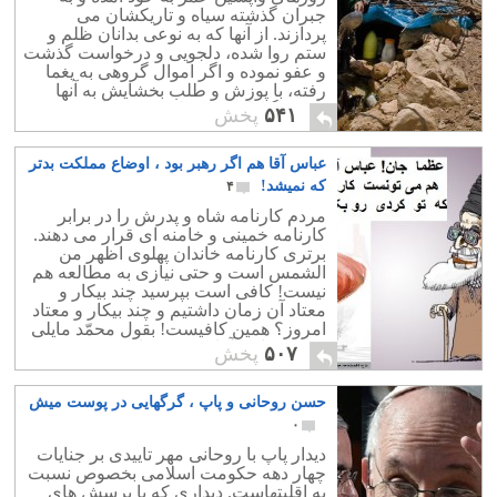
جبران گذشته سیاه و تاریکشان می
پردازند. از آنها که به نوعی بدانان ظلم و
ستم روا شده، دلجویی و درخواست گذشت
و عفو نموده و اگر اموال گروهی به یغما
رفته، با پوزش و طلب بخشایش به آنها
بازمی گردانند و بر دل شکسته ای مرحم
۵۴۱
پخش
می گذارند.
عباس آقا هم اگر رهبر بود ، اوضاع مملکت بدتر
که نمیشد!
۴
مردم کارنامه شاه و پدرش را در برابر
کارنامه خمینی و خامنه ای قرار می دهند.
برتری کارنامه خاندان پهلوی اظهر من
الشمس است و حتی نیازی به مطالعه هم
نیست! کافی است بپرسید چند بیکار و
معتاد آن زمان داشتیم و چند بیکار و معتاد
امروز؟ همین کافیست! بقول محمّد مایلی
کهن : عباس آقا هم می توانست در بین
۵۰۷
پخش
کشورهای خاورمیانه به ایران این گندی را
بزند که خامنه ای زده است!
حسن روحانی و پاپ ، گرگهایی در پوست میش
۰
دیدار پاپ با روحانی مهر تاییدی بر جنایات
چهار دهه حکومت اسلامی بخصوص نسبت
به اقلیتهاست. دیداری که با پرسش های