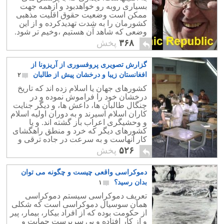
بسیاری روبه رو خواهدبود و ازهمه جهت
ممکن است وضعیت حقوق اقلیت مذهبی
کشورمان را به شدت تهدیدکرده و از این
وضعی که شاهد آن هستیم ،وخیم تر شود.
و از طرفی چهره واقعی پاپ و مانند او را
۳۶۸
پخش
نزد جامعه مسیحیت و همچنین مردم ایران
معلوم کند.
گزارش تصویری پروفسوری از آریزونا از
افغانستان زیبا و درخشان پیش از طالبان
۲
کشورهای جهان یا اسلام زده اند که تاریخ
درخشان خود را فراموش نموده و در
چنگال طالبان ها، داعش ها، و دیگر جنایت
کاران اسلام اسیرند و به دوران اولیه اسلام
و وحشیگری اعراب باز گشته اند. و یا
کشورهای دیگر که خرد و منطق راهگشای
کار آنهاست و به سرعت در جاده ترقی و
پیشرفت افتاده و شتابان به جلو می روند.
۵۲۶
پخش
دموکراسی واقعی چیست و چگونه می توان
بدان رسید؟
۱
تعریف دموکراسی سیستم دموکراسی
همان سوسیال دموکراسی است که شکلی
از حکومت بوده که از افراد بیکار، بیمار، پیر
و از کار افتاده و بی سرپرست حمایت و