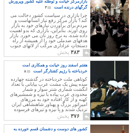
بازارمرکز خیانت و توطئه علیه کشور وپرورش
گرگهای درنده است
۳
چرا بازاری در سیاست کشور دخالت می
کند؟ بازار مرکز رفع نیاز انسانهاست و
مردم برای برآوردن نیازهای خود به بازار
روی آورند. بنابراین، بازاری که بدو اهمیت
داده شده، به نرخ روز نان می خورد. بازار
هدفهای ضدملی خود را از همیشه از راه
دستجات عزاداری مرکب از لاتهای جنوب
شهر و آخوندها به اجراء در می آورد.
۳۸۳
پخش
هفتم اسفند روز خیانت و همکاری امت
خردباخته با رژیم کشتارگر است
۸
کوتاهی ملت خردباخته در گذشته چهارده
سده پیش یک مشت عرب بیابانی با تعداد
انگشت شماری شتر سوار و شمار
محدودی عرب پیاده با نیزه و شمشیرهای
کهنه و از کار افتاده خود به مرزهای
امپراتور بزرگ و پهناور شاهنشاهی ایران
نزدیک شدند و با نیزه و تیرهای فرسوده
خود ارتش بزرگ و مجهز شاهنشاهی را از
۳۷۶
پخش
پای درآوردند.
کشور های دوست و دشمنان قسم خورده به