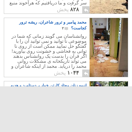
سر گرفت و ما دریافتیم که هرآخوند منبع
فساد و گمراه کردن کودکان است.
۸۲۸
پخش
محمد پیامبر و ترور شاعران، ریشه ترور
کجاست؟
۲
روانشناسان می گویند زمانی که شما در
موضوعی نا توانید و نمی توانید آن را با
گفتگو حل نمایید ممکن است از روی نا
توانی به فحاشی و خشونت روی بیاورید!
اگر قرآن را بدست یک روانشناس بدهند
می تواند تاریکخانه ی مشکلات روانی
محمد را دریابد. محمد از اینکه شاعران و
نویسندگانی با هنر خود او را مورد تمسخر
۱۰۴۴
پخش
قرار می دهند احساس نا توانی می کرد.
پس آیاتی با فحاشی به ایشان برای ترور و
انبوه زنان معتاد کارتن خواب، دستاورد و هدیه
کشتار این افراد نازل شد!
رژیم اسلام ناب محمدی
۶
وجود افراد معتاد در یک کشور نشانه به هم
ریختگی و فروپاشی آن جامعه است.
هنگامی که رژیمی خودکامه و غیر مردمی
بر سرکار است، به دلیل ورشکستگی
اقتصادی، مردم هیچگاه در آسایش و
آرامش به سر نمی برند. فقر مادی،
مشکلات و نابه سامانی های اجتماعی آنان