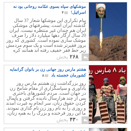
موشکهای سپاه بسوی عمّامه روحانی بود نه
اسرائیل!
۴
پیام تکراری این موشکها شعار 37 سال
گذشته ایران است. پیشرفتهای موشکی
ایران هم چندان غیر منتظره نیست. ایران
20 سال آزگار دهها میلیارد دلار را صرف
موشک سازی نموده است. کشوری که روز
بروز فقیرتر شده است و یک سوم مردمش
زیر خط فقر خفیف رفته اند همانند کره
شمالی بسوی موشک سازی و تهدید نظامی
۲۶۸
پخش
همسایگان رفته است! ای کاش بجای این
همه موشک 100 مدرسه در سیستان و
هشتم مارس روز جهانی زن بر بانوان گرانمایه
بلوچستان می ساختید که بیسوادی درآن
بیداد می کند.
کشورمان خجسته باد
۸
روز بزرگداشت زن هشتم مارس روز
یادآوری و سپاسگزاری از مقام شامخ زن
در جهان است. مردم کشورهای باختری
پس از چند هزارسال نادیده گرفتن و پایمال
کردن حقوق زنان، سر انجام به غیرت آمدند
و روزی را به نام روز زن نام گذاری نمودند.
ما این روز فرخنده و بزرگ را به همه زنان،
به ویژه هم میهنانمان شادباش می گوییم.
۴۳۰
پخش