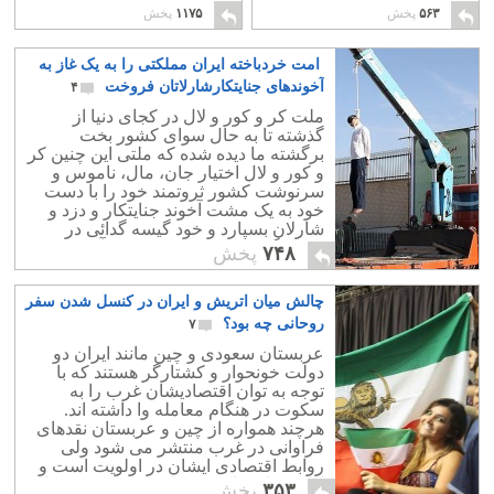
۱
۵۶۳
پخش
۱۱۷۵
پخش
امت خردباخته ایران مملکتی را به یک غاز به
آخوندهای جنایتکارشارلاتان فروخت
۴
ملت کر و کور و لال در کجای دنیا از
گذشته تا به حال سوای کشور بخت
برگشته ما دیده شده که ملتی این چنین کر
و کور و لال اختیار جان، مال، ناموس و
سرنوشت کشور ثروتمند خود را با دست
خود به یک مشت آخوند جنایتکار و دزد و
شارلان بسپارد و خود گیسه گدائی در
دست گرفته نوکری و مزدوری آن
۷۴۸
پخش
لاشخوران را پذیرا شود؟!.
چالش میان اتریش و ایران در کنسل شدن سفر
روحانی چه بود؟
۷
عربستان سعودی و چین مانند ایران دو
دولت خونحوار و کشتارگر هستند که با
توجه به توان اقتصادیشان غرب را به
سکوت در هنگام معامله وا داشته اند.
هرچند همواره از چین و عربستان نقدهای
فراوانی در غرب منتشر می شود ولی
روابط اقتصادی ایشان در اولویت است و
اینکه میلیونها نفر روزانه و به بد ترین نما در
۳۵۳
پخش