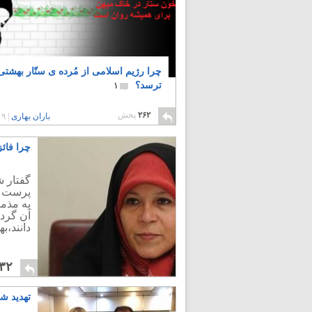
چرا رژیم اسلامی از مُرده ی ستّار بهشت
ترسد؟
۱
۲۶۲
پخش
باران بهاری
|
۹ سال پیش
چرا فائ
گفتار ش
پرست نت
به مذمت
آن گردی
دانند،ب
۳۲
تهدید ش