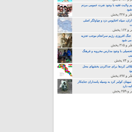
م ولایت فقیه با وجود نفرت عمومی مردم
 شود
اران، سپاه اختاپوس دزد و چپاولگر اصلی
ت
جنگ افروزی رژیم سرانجام موجب تجزیه
می شود
تحصیلی با وجود مدارس مخروبه و فرهنگ
نی
لائی کردها برای جداکردن بخشهای محل
د
یهنان کولبر کرد به وسیله پاسداران جنایتکار
مه دارد