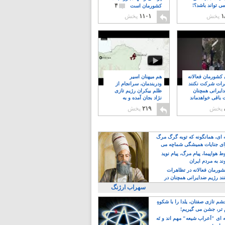
۴
ی تواند باشد؟!
کشورمان است
۱
پخش
۱۱۰۱
پخش
ن کشورمان فعالانه
هم میهنان اسیر
رات شرکت نکنند
ودربندمان، سرانجام از
ایرانی همچنان
ظلم بیکران رژیم تازی
 باقی خواهدماند
نژاد بجان آمده و به
۸
خبابانها ریختند
پخش
۲۱۹
پخش
ه ای، همانگونه که توبه گرگ مرگ
ی جنایات همیشگی شماچه می
!
 هواپیما، پیام مرگ، پیام نوید
د به مردم ایران
کشورمان فعالانه در تظاهرات
د رژیم ضدایرانی همچنان در
 خواهدماند
سهراب ارژنگ
م تازی صفتان، یلدا را با شکوهِ
 تر، جشن می گیریم!
 ای "اَعراب شیعه" مهم اند و نَه