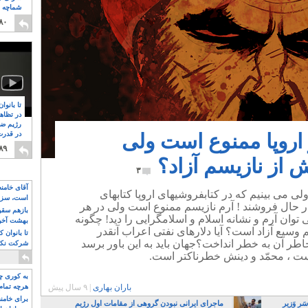
شماچه م
۸
۸۰
تا بانوا
در تظاه
رژیم ضد
 اروپا ممنوع است ولی
در قدرت
۸
۸۹
 از نازیسم آزاد؟
۳
آقای خامن
ی می بینیم که در کتابفروشیهای اروپا کتابهای
است، سزا
 در حال فروشند ! آرم نازیسم ممنوع است ولی در هر
تواند باشد؟
بازهم سقوط
وان آرم و نشانه اسلام و اسلامگرایی را دید! چگونه
بهشت آخون
 وسیع آزاد است؟ آیا دلارهای نفتی اعراب آنقدر
تا بانوان 
بخاطر آن به خطر انداخت؟جهان باید به این باور برسد
شرکت نکنن
قدرت باقی
ست ، محمّد و دینش خطرناکتر است.
به کوری چش
باران بهاری
|
۹ سال پیش
هرچه تمام
برای خامنه
رِ وَزیر
ماجرای ایرانی نبودن گروهی از مقامات اول رژیم