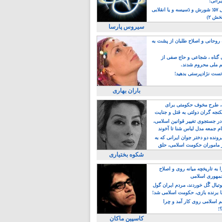
یرانی!
رویداد سال ۵۷؛ شورش و دَسیسه و یا انقلابی
خش ۲)
سیروس پارسا
روحانی و اصلاح طلبان از پشت به
ی گناه ، شجاعی و حاج صفی از
یم ملی محروم شدند.
ست نژادپرستی بدهید!
باران بهاری
طرح مخوف حکومتی برای
جه گران دولتی به قتل و جنایت
در جستجوی تغییر قوانین اسلامی،
ام جمعه مدل لباس شنا تا آخوند
مجنسگرا!
رونده دو دختر جوان ایرانی که به
 ماموران حکومت اسلامی، حلق
شکوه بختیاری
 به تاریخچه میانه روی و اصلاح
مهوری اسلامی
وتبال گًل خوردند، مردم ایران گول
ا برنده بازی، حکومت اسلامی شد!
م اسلامی روی کار آمد و چرا
؟!
کاسپین ماکان