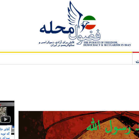
تلاش برای آزادی، دموکراسی و
THE PURSUIT OF FREEDOM,
سکولاریسم در ایران
DEMOCRACY & SECULARISM IN IRAN
ت
آقای خام
که توبه
سزای ج