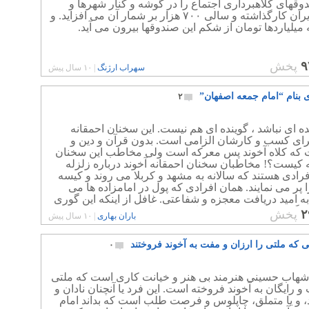
وقهای کلاهبرداری اجتماع را در گوشه و کنار شهرها و
دهات ایران کارگذاشته و سالی ۷۰۰ هزار بر شمار آن می افزاید. و
میلیاردها تومان از شکم این صندوقها بیرون می آید.
۹
پخش
سهراب ارژنگ
|
۱۰ سال پیش
ی بنام “امام جمعه اصفهان”
۲
ده ای نباشد ، گوینده ای هم نیست. این سخنان احمقانه
برای کسب و کارشان الزامی است. بدون قرآن و دین و
 که کلاه آخوند پس معرکه است ولی مخاطب این سخنان
 کیست؟! مخاطبان سخنان احمقانه آخوند درباره زلزله
رادی هستند که سالانه به مشهد و کربلا می روند و کیسه
ا پر می نمایند. همان افرادی که پول در امامزاده ها می
 به امید دریافت معجزه و شفاعتی. غافل از اینکه این گوری
ن گریه می کنند ، کسی را در خود ندارد!
۲
پخش
باران بهاری
|
۱۰ سال پیش
ی که ملتی را ارزان و مفت به آخوند فروختند
۰
شهاب حسینی هنرمند بی هنر و خیانت کاری است که ملتی
و رایگان به آخوند فروخته است. این فرد یا آنچنان نادان و
، و یا متملق، چاپلوس و فرصت طلب است که بداند امام