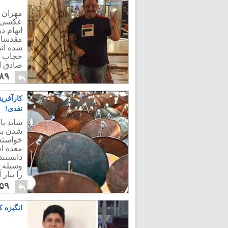
مهران غ
عکسی ا
اتهام د
مقدسات
شده اند
حجاب ر
صادق ای
است!
۸۹
کارآفرین
نقدی!
شاید ب
شدن به 
خواسته ا
معده ا
دانستند
را ببار
شود!
۵۹
انگیزه ک