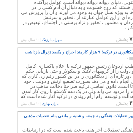
نونی، دنیای دیوانه دیوانه دیوانه است. عوامل پراکنده
هستند که روح خشونت و به دنبال آن آدم کشی را در
ا به ویژه نسل جوان به وجود می آورند و آن را پرورش می
اره ای از این عوامل عبارتند از : تحقیر و سرننش
ان و معلمین ، تحقیر و نژاد پرستی در اجتماع ، تبعیض در
ر .
۷
پخش
سهراب ارژنگ
|
۱۰ سال پیش
بحران دیکتاتوری در ترکیه؛ ۹ هزار کارمند اخراج و یکصد ژنرال بازداشت
۰
ب اردوغان رئیس جمهور ترکیه با اعلام پاکسازی کامل
دولت را از گروههای لائیک و سکولار و حتی بازیابی حکم
 دور تازه ای از دیکتاتوری را در این کشور رقم زد. کاری که
 انجام داده و می دهد بصورت تصفیه ارتش و دولت ، خود
تا است. قانون اساسی ترکیه صراحتاً دخالت مذهب در
ا مردود می داند ولی در یک دهه گذشته با روی کار آمدن
الت و توسعه آرام آرام روندی در ترکیه آغاز شده است که
امی شدن بافت حکومت و حتی ارتش انجامیده است.
۳
پخش
باران بهاری
|
۱۰ سال پیش
ییر تعطیلات هفتگی به جمعه و شنبه و مانعی بنام تعصبات مذهبی
ماهنگی تعطیلات آخر هفته باعث شده است که در ارتباطات