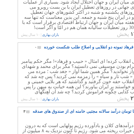
 میان ایران و جهان اختلال ایجاد شود. بسیاری از عملیات
ی جهانی در روزهای تعطیل ایران با بن بست روبرو می
روزهای یکشنبه و شنبه در اکثر کشورهای جهان تعطیل
 در ایران پنج شنبه و جمعه. این بدین معناست که تنها سه
هفته میان ایران و جهان ارتباط اقتصادی برقرار است که با
!
۱
پخش
باران بهاری
|
۱۰ سال پیش
فرهاد نمونه دو انقلابی و اصلاح طلب شکست خورده
۰
انقلاب کرده! ای امثال « حبیب و فرهاد»! مگر حکم پیامبر
حرام بودن موسیقی نمی دانستید؟ مگر برای محمد و شهدای
واز نخواندید؟ مگر همین شما آواز « جغد شب ؛ مرده می
 « شب تار و سیاه » را زمزمه نمی کردید؟ پس چه شد که
نقلاب حفه خون گرفتید و گذاشتید که هر بلایی خمینی و
و خواستند بر ایران بیاورند؟ این همه خیانت به میهن را پس
اب کذایی چگونه فراموش کردید؟ چه شد آن آهنگهای
تان؟ تفاوت شما با زنده یاد فرخزاد چیست که آزاده از دنیا
۲
پخش
باران بهاری
|
۱۰ سال پیش
خونش هنوز در گور می جوشد.
ها تومان درآمد سالانه مجتبی خامنه ای از صندوق های صدقه
۳
درآمدهای کلان و بادآورده رژیم پولهایی است که به درون
صندوق خیرات ریخته می شود. رژیم تا کنون نزدیک به ۸ میلیون از