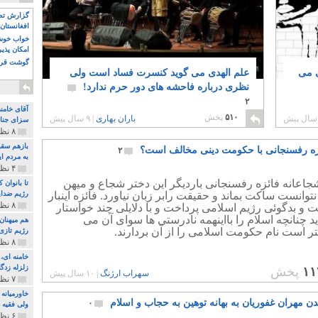
گزارش تصو
افغانستان 
خواب خوش و
امکان پذی
گوشت قرم
ی می
علم الهدی می گوید کنسرت فساد است ولی
نظری درباره فاحشه های دور حرم ندارد!
۲
آقای خامن
۵۱۰
پخش
باران بهاری
|
۹ سال پیش
سزای جنای
۸ نظر و ۱۸۰ پخش
بازهم سقو
زه رفسنجانی با حکومت دینی مخالف است؟
۲
به مردم ای
۴ نظر و ۹۷ پخش
جاعانه فائزه رفسنجانی باردیگر این دختر شجاع و میهن
تا بانوان
وانست ساکت بماند و حقیقت رابر زبان نیاورد. فائزه اینبار
رژیم ضدای
۸ نظر و ۸۹ پخش
 و بدگوئی رژیم اسلامی پرداخت و با دلایلی چند خواستار
د چنانچه اسلام را بااینهمه نادرستی ها سوای آن می
هم میهنان
هتر است نام حکومت اسلامی را از آن بردارند.
رژیم تازی 
۸ نظر و ۲۱۹ پخش
زلزله زدگا
۱۱
پخش
سهراب ارژنگ
|
۱۰ سال پیش
۷ نظر و ۲۱۰ پخش
خاورمیانه
دن مهران غفوریان به بهانه توهین به حجاب و اسلام
۰
ولی فقیه د
۶ نظر و ۱۵۷ پخش