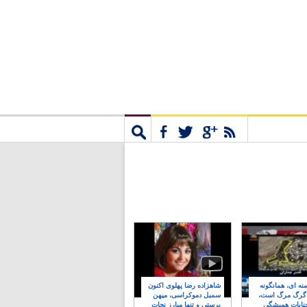
مشترک
جستجو
نه ای، همانگونه
شاهزاده رضا پهلوی اکنون
 گرگ مرگ است،
سمبل دموکراسی، میهن
نایات همیشگی
پرستی و تنها مبارز نجات