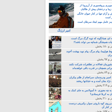
یری پروفسوری از آریزونا از
زیبا و درخشان پیش از طالبان
 آرام تنها در کنار حیوان خانگی
ر است
ز عامل مهم ایجاد سرطان است
امیر ارژنگ
ه ای، همانگونه که توبه گرگ مرگ است،
ات همیشگی شماچه می تواند باشد؟!
ط هواپیما، پیام مرگ، پیام نوید بهشت آخوند
ران
 کشورمان فعالانه در تظاهرات شرکت نکنند
رانی همچنان در قدرت باقی خواهدماند
 اسیر ودربندمان، سرانجام از ظلم بیکران
نژاد بجان آمده و به خبابانها ریختند
خامنه ای، به چه مجوزی ۸۰ آمبولانس به جای کمک به
ن به کربلا فرستادی؟
 برروی کوه باروتی سوار، وکبریتی دردست
ر کنار آن