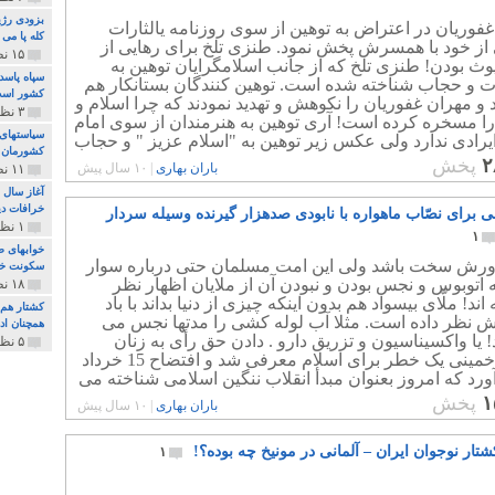
بزودی رژی
فوریان در اعتراض به توهین از سوی روزنامه یالثارات
کله پا می
ز خود با همسرش پخش نمود. طنزی تلخ برای رهایی از
۱۵ نظر و ۳۲۷ پخش
یوث بودن! طنزی تلخ که از جانب اسلامگرایان توهین به
سپاه پاسد
 و حجاب شناخته شده است. توهین کنندگان بستانکار هم
کشور اس
 و مهران غفوریان را نکوهش و تهدید نمودند که چرا اسلام و
۳ نظر و ۱۶۲ پخش
ا مسخره کرده است! آری توهین به هنرمندان از سوی امام
سیاستهای 
رادی ندارد ولی عکس زیر توهین به "اسلام عزیز " و حجاب
کشورمان 
۲
پخش
باران بهاری
|
۱۰ سال پیش
۱۱ نظر و ۳۱۵ پخش
آغاز سال 
خرافات دی
ی برای نصّاب ماهواره با نابودی صدهزار گیرنده وسیله سردار
۱ نظر و ۷۴ پخش
۱
خوابهای ط
اورش سخت باشد ولی این امت مسلمان حتی درباره سوار
سکونت خو
اتوبوس و نجس بودن و نبودن آن از ملایان اظهار نظر
۱۸ نظر و ۸۹۷ پخش
ند! ملّای بیسواد هم بدون اینکه چیزی از دنیا بداند با باد
کشتار هم م
ش نظر داده است. مثلا آب لوله کشی را مدتها نجس می
همچنان ادا
! یا واکسیناسیون و تزریق دارو . دادن حق رأی به زنان
۵ نظر و ۲۵۹ پخش
وسیله خمینی یک خطر برای اسلام معرفی شد و افتضاح 15 خرداد
 آورد که امروز بعنوان مبدأ انقلاب ننگین اسلامی شناخته می
۱
پخش
باران بهاری
|
۱۰ سال پیش
شتار نوجوان ایران – آلمانی در مونیخ چه بوده؟!
۱