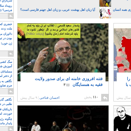
سربازانِ ا
وی همه انسان
آیا زبان اهل بهشت عربی، و زبان اهل جهنم فارسی است؟
مَردمی؟ (بَ
خنجری که 
ملت زدند
دلاوران ب
بودن در ت
ژن خوب! ت
سگ کشی، 
آموزش شکن
بیشتر
مسلمانان 
از دختر ام
را
فتنه افروزی خامنه ای برای صدور ولایت
مسلمان ه
نگاهی به پ
با
فقیه به همسایگان
۳
جرم تجاوز
آویز شدند!
۱۱۰
پخش
احسان فتاحی
|
۹ سال پیش
نگاهی گذرا
طلبی در ج
بازیکنان ف
خوردند، ام
چگونه رژی
پایدار ماند