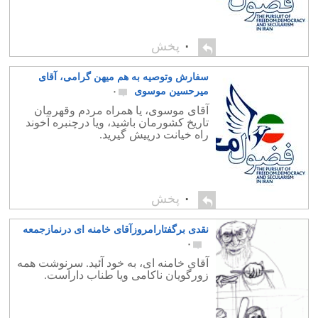
۰
پخش
سفارش وتوصیه به هم میهن گرامی، آقای
میرحسین موسوی
۰
آقای موسوی، یا همراه مردم وقهرمان
تاریخ کشورمان باشید، ویا درچنبره آخوند
راه خیانت درپیش گیرید.
۰
پخش
نقدی برگفتارامروزآقای خامنه ای درنمازجمعه
۰
آقای خامنه ای، به خود آئید. سرنوشت همه
زورگویان ناکامی ویا طناب داراست.