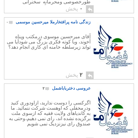
طورخصوصی ومحرمانه سخنرانی
فرمودند. اتل متل خبرنگارما توانست
۰
پخش
دزدکی ویواشکی ازاین شکرپراکنی
وفضولات امام چهاردهم گزارشی به […]
زندگی نامه پرافتخارملا میرحسین موسمی
۰
آقای میرحسین موسوی درمکتب وپناه
آخوند، وبا کوته فکری بزرگ می شودآیا می
تواند زیرسلطه خامنه ای کاری انجام دهد؟
۲
پخش
عروسی دخترباباشمل
۲
اگرکسی را دوست ندارید، ازاودوری کنید
ودرمحفلی که اوهست شرکت ننمائید. ما
به کاندیاهای ولایت فقیه که ازسوی ملت
برگزیده نشده اند، رای نمی دهیم،وحتی به
صندوق رای نیزنزدیک نمی شویم