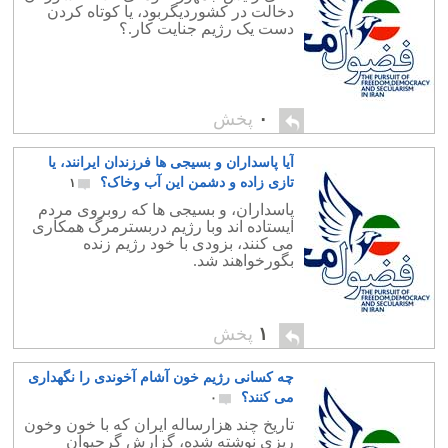
دخالت در کشوردیگربود، یا کوتاه کردن
دست یک رژیم جنایت کار.؟
۰
پخش
آیا پاسداران و بسیجی ها فرزندان ایرانند، یا
تازی زاده و دشمن این آب وخاک؟
۱
پاسداران، و بسیجی ها که روبروی مردم
ایستاده اند وبا رژیم دربسترمرگ همکاری
می کنند، بزودی با خود رژیم زنده
بگورخواهند شد.
۱
پخش
چه کسانی رژیم خون آشام آخوندی را نگهداری
می کنند؟
۰
تاریخ چند هزارساله ایران که با خون وخون
ریزی نوشته شده، گزارش گرحیوان