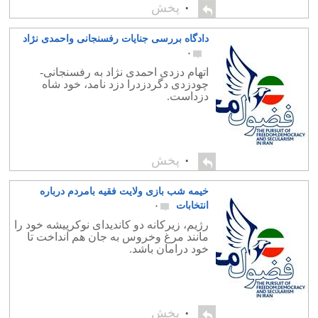
۰
پخش
دادگاه بررسی جنایات رفسنجانی واحمدی نژاد
۰
اتهام دزدی احمدی نژاد به رفسنجانی-
چودزدی دگردزدرا دزد نامد، خود شاه
دزداست.
۰
پخش
خیمه شب بازی ولایت فقیه بامردم درباره
انتخابات
۰
رژیم، زیرکانه دو کاندیدای نوکرپیشه خود را
مانند مرغ وخروس به جان هم انداخت تا
خود درامان باشد.
۰
پخش