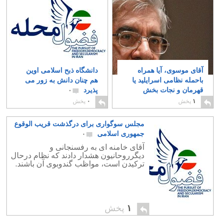
آقای موسوی، آیا همراه
دانشگاه ذبح اسلامی اوین
باحمله نظامی اسرایلید یا
هم چنان دانش به زور می
قهرمان و نجات بخش
پذیرد
۰
ایران؟
۰
۱
پخش
۰
پخش
مجلس سوگواری برای درگذشت قریب الوقوع
جمهوری اسلامی
۰
آقای خامنه ای به رفسنجانی و
دیگرروحانیون هشدار دادند که نظام درحال
ترکیدن است، مواظب گندوبوی آن باشند.
۱
پخش