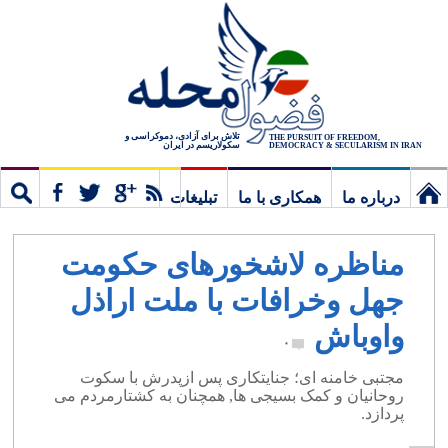
تلاش برای آزادی، دموکراسی و
THE PURSUIT OF FREEDOM,
سکولاریسم در ایران
DEMOCRACY & SECULARISM IN IRAN
درباره ما
همکاری با ما
تبلیغات
نخستین
مشترک
جستج
مناظره لاشخورهای حکومت
برگ
جهل وخرافات با ملت اراذل
واوباش
۰
مجتبی خامنه ای؛ جنایتکاری پس ازپدرش با سکوت
روحانیان و کمک بسیجی ها, همچنان به کشتارمردم می
پردازد.