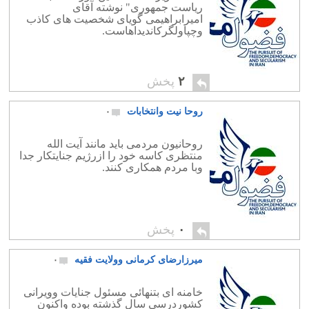
ریاست جمهوری" نوشته آقای
امیرابراهیمی گویای شخصیت های کاذب
وچپاولگرکاندیداهاست.
۲
پخش
روحا نیت وانتخابات
۰
روحانیون مردمی باید مانند آیت الله
منتظری کاسه خود را ازرژیم جنایتکار جدا
وبا مردم همکاری کنند.
۰
پخش
میرزارضای کرمانی وولایت فقیه
۰
خامنه ای بتنهائی مسئول جنایات وویرانی
کشوردرسی سال گذشته بوده واکنون