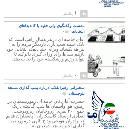
۱
پخش
نشست وگفتگوی ولی فقیه با کاندیداهای
انتخابات
۰
آقای خامنه ای دربدربدنبال راهی است که
بایک خیمه شب بازی باردیگر مردم را به
بیراهه بکشاند وبرای چند دلقک انتخابی خود
بازهم بساط رای ورای گیری دائرکند تا
بتواند رژیم ورشکسته خود را نجات دهد.
۰
پخش
سخنرانی رهبرانقلاب درباره بمب گذاری مسجد
بلوچستان
۰
حضرت آقای نان خامه ای رهورشیعیان در
زمین، هوا وآسمان ها شب گذشته دریک
جمع ٢٠٠ نفری ازروحانیان ریزودرشت،
تعدادی از ستاد کاسبکاران ( پاسداران قدیم
) ، برادران هویجی وذبح اللهی درمورد بمب
گذاری اخیرمسجد شیعیان به