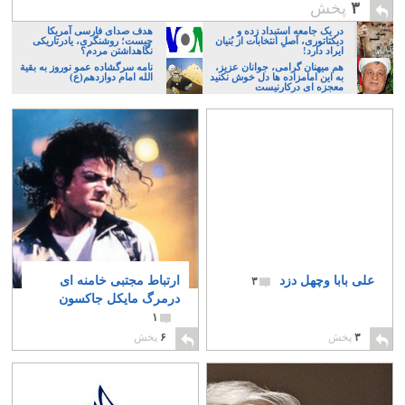
۳
پخش
در یک جامعه استبداد زده و
هدف صدای فارسی آمریکا
دیکتاتوری، اَصلِ انتخابات از بُنیان
چیست؛ روشنگری، یادرتاریکی
ایراد دارد!
نگاهداشتن مردم؟
هم میهنان گرامی، جوانان عزیز،
نامه سرگشاده عمو نوروز به بقیة
به این امامزاده ها دل خوش نکنید
الله امام دوازدهم(ع)
معجزه ای درکارنیست
علی بابا وچهل دزد
ارتباط مجتبی خامنه ای
۳
درمرگ مایکل جاکسون
۱
۳
پخش
۶
پخش