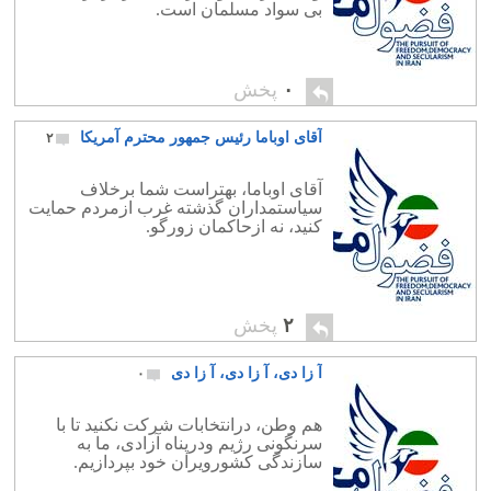
بی سواد مسلمان است.
۰
پخش
آقای اوباما رئیس جمهور محترم آمریکا
۲
آقای اوباما، بهتراست شما برخلاف
سیاستمداران گذشته غرب ازمردم حمایت
کنید، نه ازحاکمان زورگو.
۲
پخش
آ زا دی، آ زا دی، آ زا دی
۰
هم وطن، درانتخابات شرکت نکنید تا با
سرنگونی رژیم ودرپناه آزادی، ما به
سازندگی کشورویران خود بپردازیم.