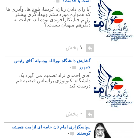
است یا خدمت؟
۰
آیا رای دادن زنان، کردها، بلوچ ها، وآذری ها
که همواره مورد ستم وبیدادگری بیشتر
رژیم جنایتکارآخوندی بوده اند، خیانت به
دیگرهم میهنان نیست.؟
۱
پخش
گشایش دانشگاه نورالله بوسیله آقای رئیس
جمهور
۰
آقای احمدی نژاد تصمیم می گیرد یک
دانشگاه تکنولوژی براساس فیضیه قم
درست کند
۰
پخش
سپاسگزاری امام نان خامه ای ازامت همیشه
گوسفند
۰