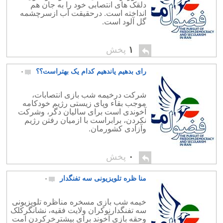
دلقک های انتصابی خود را به جان هم
انداخته است. درحقیقت آب ازسرچشمه
گل آلود است.
۱
پخش
رای بدهیم یاندهیم کدام یک بهتراست؟؟
۰
شرکت درخیمه شب بازی انتصابات،
موجب بقاء وپای زیستی رژیم خودکامه
آخوندی است برای سالیان دگر، وشرکت
نکردن، برابراست با ازمیان رفتن رژیم
وآزادی کشورمان.
۰
پخش
منا ظره تلویزیونی سه تفنگدار
۰
خیمه شب بازی مسخره مناظره تلویزیونی
سه تفنگدارنوکران ولایت فقیه، نشانگرکلک
وحقه بازی آخوند برای بیشترخرکردن امت