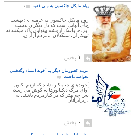
پیام مایکل جاکسون به ولی فقیه
۱
روح مایکل جاکسون به خامنه ای: بهشت
جای آنهایی است که دل دیگران بدست
آورده، واشک ازچشم بینوایان پاک میکنند نه
تبهکاران، سنگدلان، ومردم آزاران.
۱
پخش
مردم کشورمان دیگر به آخوند اعتماد وگذشتی
نخواهند داشت
۰
آخوندهای جنایتکار بدانند که ازهم اکنون
آوای مرگ دیکتاتورها به گوش می رسد،
پس چه بهتر که در کنارمردم باشند، نه
دربرابرآنان.
۰
پخش