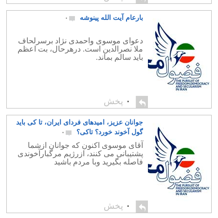
بارعام آیت الله پینوشه
۰
دعوای موسوی واحمدی نژاد برسرلحاف
ملا نصرالدین است. درهرحال، بت اعظم
باید سالم بماند.
۰
پخش
جوانان عزیز، امیدهای فردای ایران، تا کی باید
گول آخوند خورد؟ تاکی؟
۰
آقای موسوی اکنون که جوانان ازشما
پشتیبانی می کنند، ازرژیم مرگبارآخوندی
فاصله بگیرید وبا مردم باشید
۰
پخش