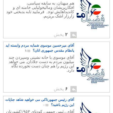
هم میهنان، به سابقه سیاسی،
افکارپریشان ومالیخولیایی خامنه ای و
کاندیداهایش توجہ فرمایید تابه بدبختی خود
زارزار اشک بریزیم.
۲
پخش
آقای میرحسین موسوی شمابه مردم وابسته اید
یانظام مقدس جمهوری اتان؟
۱
آقای موسوی با خانه نشینی وسپردن چند
میلیون مردم به دست جلادان, می خواهد
این رژیم را هم چنان دست نخورده نگاه
دارد.
۶
پخش
آقای رئیس جمهورتاکی می خواهید شاهد جنایات
این رژیم باشید؟
۰
آقای رئیس جمهور، کودتای ١٩٥٣کشورتان