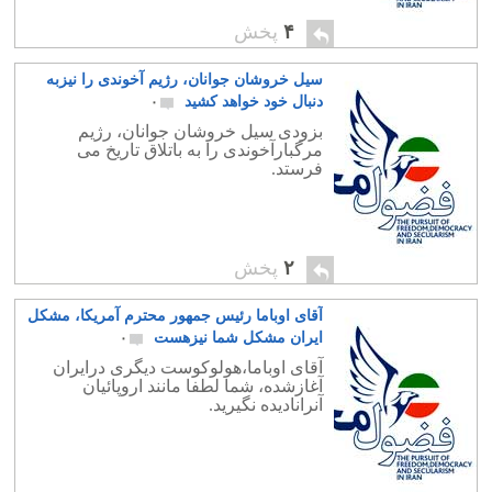
۴
پخش
سیل خروشان جوانان، رژیم آخوندی را نیزبه
دنبال خود خواهد کشید
۰
بزودی سیل خروشان جوانان، رژیم
مرگبارآخوندی را به باتلاق تاریخ می
فرستد.
۲
پخش
آقای اوباما رئیس جمهور محترم آمریکا، مشکل
ایران مشکل شما نیزهست
۰
آقای اوباما،هولوکوست دیگری درایران
آغازشده، شما لطفا مانند اروپائیان
آنرانادیده نگیرید.