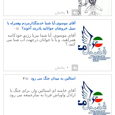
۱
پخش
آقای موسوی،آیا شما خدمتگذارمردم وهمراه با
سیل خروشان جوانانید یادربند آخوند؟
۰
آقای موسوی، آیا شما نیزبا رژیم خودکامه
همراهید، و یا با جوانان درجهت آب شنا می
کنید.؟
۰
پخش
استالین به میدان جنگ می رود
۳
آقای خامنه ای استالین وار، برای جنگ با
اراذل واوباش فردا به نمازجمعه می رود.