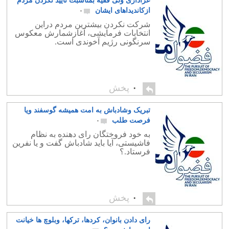
عزاداری ولی فقیه بمناسبت تایید نکردن مردم
ازکاندیداهای ایشان
۰
شرکت نکردن بیشترین مردم دراین
انتخابات فرمایشی، آغازشمارش معکوس
سرنگونی رژیم آخوندی است.
۰
پخش
تبریک وشادباش به امت همیشه گوسفند ویا
فرصت طلب
۰
به خود فروختگان رای دهنده به نظام
فاشیستی، آیا باید شادباش گفت و یا نفرین
فرستاد.؟
۰
پخش
رای دادن بانوان، کردها، ترکها، وبلوچ ها خیانت