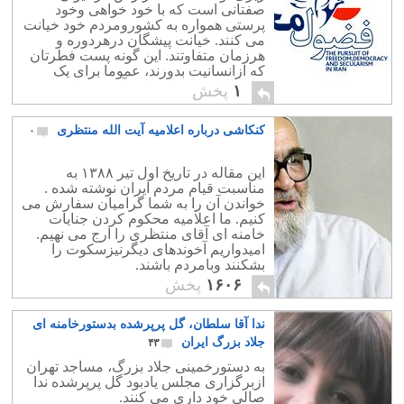
صفتانی است که با خود خواهی وخود
پرستی همواره به کشورومردم خود خیانت
می کنند. خیانت پیشگان درهردوره و
هرزمان متفاوتند. این گونه پست فطرتان
که ازانسانیت بدورند، عموما برای یک
دستمال تیمچه ای را به آتش می کشند.
۱
پخش
دردوران کنونی گروههای […]
کنکاشی درباره اعلامیه آیت الله منتظری
۰
این مقاله در تاریخ اول تیر ۱۳۸۸ به
مناسبت قیام مردم ایران نوشته شده .
خواندن آن را به شما گرامیان سفارش می
کنیم. ما اعلامیه محکوم کردن جنایات
خامنه ای آقای منتظری را ارج می نهیم.
امیدواریم آخوندهای دیگرنیزسکوت را
بشکنند وبامردم باشند.
۱۶۰۶
پخش
ندا آقا سلطان، گل پرپرشده بدستورخامنه ای
جلاد بزرگ ایران
۴۳
به دستورخمینی جلاد بزرگ، مساجد تهران
ازبرگزاری مجلس یادبود گل پرپرشده ندا
صالی خود داری می کنند.