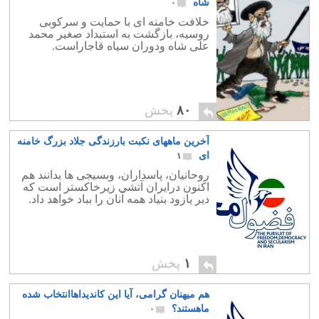
شاه
۰
خلافت خامنه ای با حمایت و سرکوبی
روسیه، بازگشت به استبداد صغیر محمد
علی شاه ودوران سیاه قاجاراست.
۸۰
پخش
آخرین ماههای نکبت بارزندگی جلاد بزرگ خامنه
ای
۱
روحانیان، پاسداران، وبسیجی ها بدانند هم
اکنون درایران آتشی زیرخاکستر است که
دیر یازود بنیاد همه آنان را بباد خواهد داد.
۱
پخش
هم میهنان گرامی، آیا این کاندیداهاانتخاب شده
ماهستند؟
۰