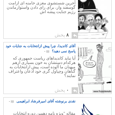
آخرین شستشوی مغزی خامنه ای ازامت
گوسفند وار، برای رای دادن واستوارماندن
رژیم جنایت پیشه اش
۸
پخش
آقای کاندیدا، چرا پیش ازانتخابات به جنایات خود
پاسخ نمی دهید؟
۰
آیا نباید کاندیداهای ریاست جمهوری که
هرکدام دستشان به خون بسیاری ازهم
میهنان ما آلوده است، پیش ازانتخابات به
گناهان وچپاول گری خود اذعان واعتراف
نمایند؟
۰
پخش
نقدی برنوشته آقای امیرفرشاد ابراهیمی
۰
مقاله "ویژه نامه دهمین دوره انتخابات