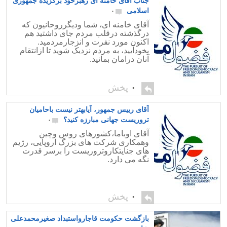
جناب آقای خامنه ای رهبرخود برگزیده جمهوری
اسلامی
۰
آقای خامنه ای، شما ودیگرروحانیون که
درگذشته درقلب مردم جای داشتید هم
اکنون مورد نفرت و انزجارمردمید.
بخودآیید، به مردم نزدیک شوید تا ازانتقام
آنان درامان بمانید.
۰
پخش
آقای رییس جمهور، آیابهتر نیست باحامیان
تروریست جهانی مبارزه کنید؟
۰
آقای اوباما،کشورهای روس وچین
وهمکاری شرکت های بزرگ اروپایی، رژیم
های جنایتکاروتروریست را برسر قدرت
نگه می دارد.
۰
پخش
بازگشت حکومت قاجارواستبداد صغیرمحمدعلی