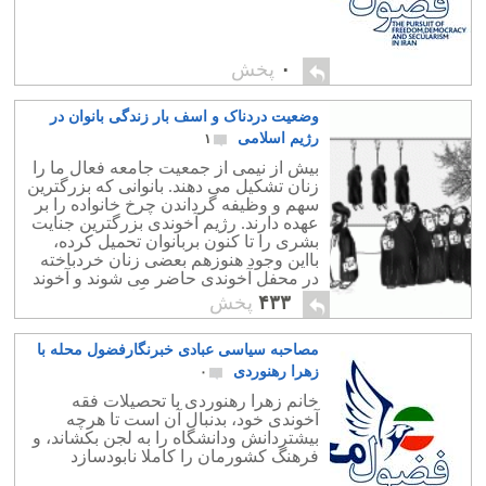
۰
پخش
وضعیت دردناک و اسف بار زندگی بانوان در
رژیم اسلامی
۱
بیش از نیمی از جمعیت جامعه فعال ما را
زنان تشکیل می دهند. بانوانی که بزرگترین
سهم و وظیفه گرداندن چرخ خانواده را بر
عهده دارند. رژیم آخوندی بزرگترین جنایت
بشری را تا کنون بربانوان تحمیل کرده،
بااین وجود هنوزهم بعضی زنان خردباخته
در محفل آخوندی حاضر می شوند و آخوند
را همچنان بر سر قدرت نگاه می دارند.
۴۳۳
پخش
مصاحبه سیاسی عبادی خبرنگارفضول محله با
زهرا رهنوردی
۰
خانم زهرا رهنوردی با تحصیلات فقه
آخوندی خود، بدنبال آن است تا هرچه
بیشتردانش ودانشگاه را به لجن بکشاند، و
فرهنگ کشورمان را کاملا نابودسازد