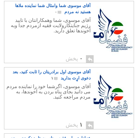
آقای موسوی شما وامثال شما نماینده ملاها
هستید نه مردم
۰
آقای موسوی، شما وهمکارانتان با تایید
رژیم جنایتکارولایت فقیه ازمردم جدا وبه
آخوندها تعلق دارید.
۰
پخش
آقای موسوی اول برادریتان را ثابت کنید، بعد
دعوی ارٍث بدارید
۱
آقای موسوی، اگرشما خود را نماینده مردم
می دانید بجای پناه بردن به آخوندها، به
مردم مراجعه کنید.
۱
پخش