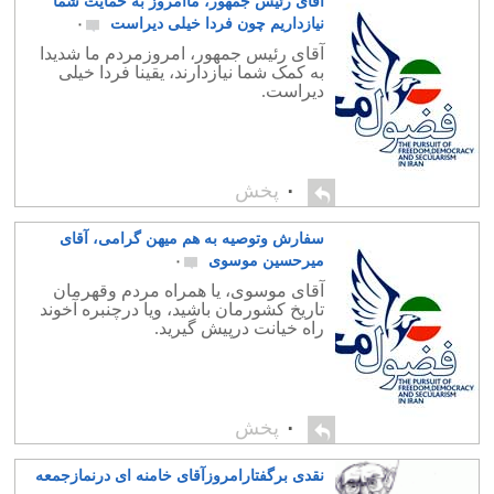
آقای رئیس جمهور، ماامروز به حمایت شما
نیازداریم چون فردا خیلی دیراست
۰
آقای رئیس جمهور، امروزمردم ما شدیدا
به کمک شما نیازدارند، یقینا فردا خیلی
دیراست.
۰
پخش
سفارش وتوصیه به هم میهن گرامی، آقای
میرحسین موسوی
۰
آقای موسوی، یا همراه مردم وقهرمان
تاریخ کشورمان باشید، ویا درچنبره آخوند
راه خیانت درپیش گیرید.
۰
پخش
نقدی برگفتارامروزآقای خامنه ای درنمازجمعه