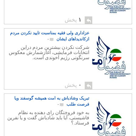
۱
پخش
عزاداری ولی فقیه بمناسبت تایید نکردن مردم
ازکاندیداهای ایشان
۰
شرکت نکردن بیشترین مردم دراین
انتخابات فرمایشی، آغازشمارش معکوس
سرنگونی رژیم آخوندی است.
۰
پخش
تبریک وشادباش به امت همیشه گوسفند ویا
فرصت طلب
۰
به خود فروختگان رای دهنده به نظام
فاشیستی، آیا باید شادباش گفت و یا نفرین
فرستاد.؟