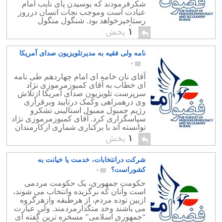
شکرفرمودند که بوسیدن پای نایب امام
عبادت است وموجب نجات انسان درروز
رستاخیزخواهد بود. شنگول منگول
خبرنگارما درسنندج طی مصاحبه ای
۱
پخش
نظراین مرد را جستجو شد. نامبرده گفت
برای صواب […]
نامه ولی فقیه به مدیرتلویزیون صدای آمریکا
۰
آقای نان خامه ای امام چهاردهم طی نامه
ای خطاب به آقای کمبوزمرموزی نژاد
سرپرست تلویزیون صدای آمریکا ازتلاش
وی درهمراهی وکمک درتایید وبرقراری
رژیم جمبول ممبول استالینی تشکرو
سپاسگزاری کرد. آقای کمبوزمرموزی نژاد
توانسته اند با برکناری شماری ازکارمندان
میهن پرست، دعوت و بکارگرفتن تعدای
۱
پخش
دلقک، منیژک وبی تفاوت ویا دشمن مردم
وآینده ایران، […]
شرکت درانتخابات، خدمت یا خیانت به
کشوراست؟
۰
حکومت جمهوری، یک حکومت مردمی
است وآنان که برگزیده وانتخاب می شوند،
ازبین توده مردم، از هرطبقه وازهرگروه
می باشند وخد متگذارمردمند. ولی عبارت
“جمهوری اسلامی” مسخره ترین گفته ای