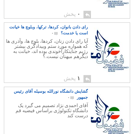
۰
پخش
رای دادن بانوان، کردها، ترکها، وبلوچ ها خیانت
است یا خدمت؟
۰
آیا رای دادن زنان، کردها، بلوچ ها، وآذری ها
که همواره مورد ستم وبیدادگری بیشتر
رژیم جنایتکارآخوندی بوده اند، خیانت به
دیگرهم میهنان نیست.؟
۱
پخش
گشایش دانشگاه نورالله بوسیله آقای رئیس
جمهور
۰
آقای احمدی نژاد تصمیم می گیرد یک
دانشگاه تکنولوژی براساس فیضیه قم
درست کند