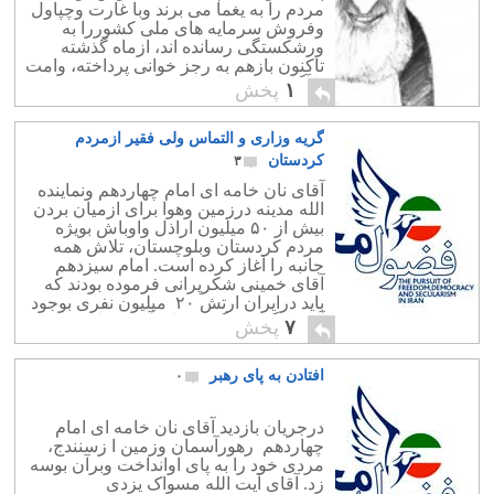
مردم را به یغما می برند وبا غارت وچپاول
وفروش سرمایه های ملی کشوررا به
ورشکستگی رسانده اند، ازماه گذشته
تاکنون بازهم به رجز خوانی پرداخته، وامت
نا آگاه وبی سواد را به شرکت […]
۱
پخش
گریه وزاری و التماس ولی فقیر ازمردم
کردستان
۳
آقای نان خامه ای امام چهاردهم ونماینده
الله مدینه درزمین وهوا برای ازمیان بردن
بیش از ۵٠ میلیون اراذل واوباش بویژه
مردم کردستان وبلوچستان، تلاش همه
جانبه را آغاز کرده است. امام سیزدهم
آقای خمینی شکرپرانی فرموده بودند که
باید درایران ارتش ٢٠ میلیون نفری بوجود
آید. به گفته دیگر، سوای آخوند های
۷
پخش
ریزودرشت، دستاربند […]
افتادن به پای رهبر
۰
درجریان بازدید آقای نان خامه ای امام
چهاردهم رهورآسمان وزمین ا زسنندج،
مردی خود را به پای اوانداخت وبرآن بوسه
زد. آقای آیت الله مسواک یزدی