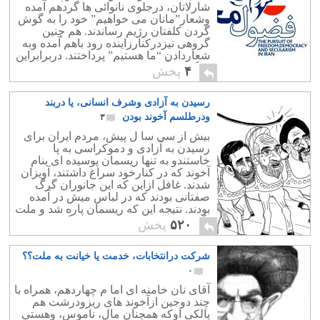
شارلاتان، درجلوی نانوائی ها گردهم آمده
وشعار”مانان می خواهیم” خود را به گوش
گردن کلفتان رژیم رساندند. هم چنین
گروهی نیزدرکنارزاینده رود باهم آمده وبه
شعاردادن “ما هستیم” پرداختند. دربرابراین
دوگروه، آقای نان خامه ای امام چهاردهم
۴
پخش
ونایب امام کنونی یعنی امام […]
رسیدن به آزادی وشرف انسانی، یا دربند
ودرطلسم آخوند بودن
۳
بیش از سی سا ل پیش، مردم ایران برای
رسیدن به آزادی و دموکراسی به پا
خاستندو به تنها ریسمان پوسیده ای بنام
آخوند که در کنارخود سراغ داشتند، آویزان
شدند. غافل ازاین که این جانوران گرگ
صفتانی بودند که در لباس میش در آمده
بودند. نتیجه این که ریسمان پاره شد و ملت
نگون بخت ما را به ته چاه سرنگون نمود.
۵۲۰
پخش
شرکت درانتخابات، خدمت یا خیانت به ملت؟؟
۰
آقای نان خامنه ای اما م چهاردهم، همراه با
چند دوجین ازآخوند های ریزودرشت هم
پالکی اوکه همچنان مال، ناموس، وهستی