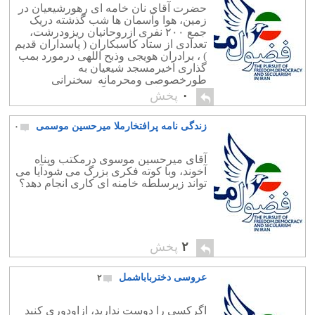
حضرت آقای نان خامه ای رهورشیعیان در
زمین، هوا وآسمان ها شب گذشته دریک
جمع ٢٠٠ نفری ازروحانیان ریزودرشت،
تعدادی از ستاد کاسبکاران ( پاسداران قدیم
) ، برادران هویجی وذبح اللهی درمورد بمب
گذاری اخیرمسجد شیعیان به
طورخصوصی ومحرمانه سخنرانی
فرمودند. اتل متل خبرنگارما توانست
۰
پخش
دزدکی ویواشکی ازاین شکرپراکنی
وفضولات امام چهاردهم گزارشی به […]
زندگی نامه پرافتخارملا میرحسین موسمی
۰
آقای میرحسین موسوی درمکتب وپناه
آخوند، وبا کوته فکری بزرگ می شودآیا می
تواند زیرسلطه خامنه ای کاری انجام دهد؟
۲
پخش
عروسی دخترباباشمل
۲
اگرکسی را دوست ندارید، ازاودوری کنید