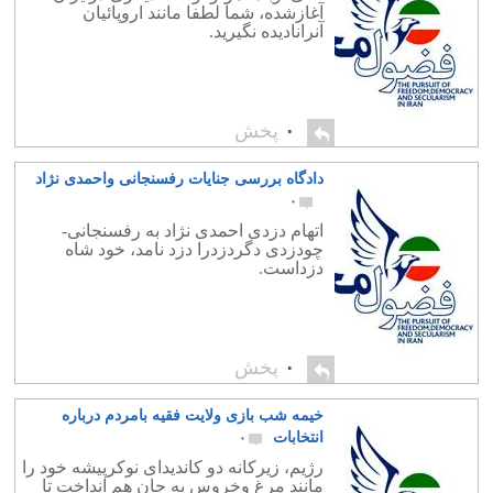
آغازشده، شما لطفا مانند اروپائیان
آنرانادیده نگیرید.
۰
پخش
دادگاه بررسی جنایات رفسنجانی واحمدی نژاد
۰
اتهام دزدی احمدی نژاد به رفسنجانی-
چودزدی دگردزدرا دزد نامد، خود شاه
دزداست.
۰
پخش
خیمه شب بازی ولایت فقیه بامردم درباره
انتخابات
۰
رژیم، زیرکانه دو کاندیدای نوکرپیشه خود را
مانند مرغ وخروس به جان هم انداخت تا