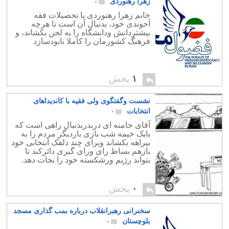
زهرا رهنوردی
۰
خانم زهرا رهنوردی با تحصیلات فقه
آخوندی خود، بدنبال آن است تا هرچه
بیشتردانش ودانشگاه را به لجن بکشاند، و
فرهنگ کشورمان را کاملا نابودسازد
۱
پخش
نشست وگفتگوی ولی فقیه با کاندیداهای
انتخابات
۰
آقای خامنه ای دربدربدنبال راهی است که
بایک خیمه شب بازی باردیگر مردم را به
بیراهه بکشاند وبرای چند دلقک انتخابی خود
بازهم بساط رای ورای گیری دائرکند تا
بتواند رژیم ورشکسته خود را نجات دهد.
۰
پخش
سخنرانی رهبرانقلاب درباره بمب گذاری مسجد
بلوچستان
۰