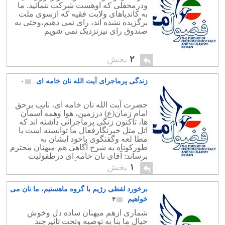
ودرمحفلی که اوهست شرکت ننمائید. ما
به کاندیاهای ولایت فقیه که ازسوی ملت
برگزیده نشده اند، رای نمی دهیم،وحتی به
صندوق رای نیزنزدیک نمی شویم
۲
پخش
زندگی پرماجرای آیت الله نان خامه ای
۰
حضرت آیت الله نان خامه ای، نایب برحق
امام زمان(ع) درزمین، هوا وهمه آسمان
ها، تاکنون زنگی پرماجرائی داشته اند که
اتل متل خبرنگارفعال ما توانسته است با
مطا لعه وگفتگوی باخود ایشان به
طورکوتاه به شرح آگاهی هم میهنان محترم
برساند: آقای نان خامه ای درطفولیت
درکناروبه کمک پدربزرگوارشان، دربردن
۱
پخش
گاری وحمل بارازکوچه به […]
برخورد لفظی رژیم با گروه ماهستیم، ما نان می
خواهیم
۳
شماری ازهم میهنان ساده دل وخوش
خیال ما بنا به توصیه وتحت تاثیرچند