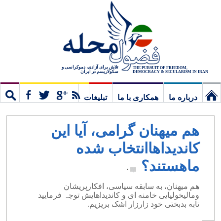
تلاش برای آزادی، دموکراسی و
THE PURSUIT OF FREEDOM,
سکولاریسم در ایران
DEMOCRACY & SECULARISM IN IRAN
درباره ما
همکاری با ما
تبلیغات
نخستین
مشترک
جستج
هم میهنان گرامی، آیا این
برگ
کاندیداهاانتخاب شده
ماهستند؟
۰
هم میهنان، به سابقه سیاسی، افکارپریشان
ومالیخولیایی خامنه ای و کاندیداهایش توجہ فرمایید
تابه بدبختی خود زارزار اشک بریزیم.