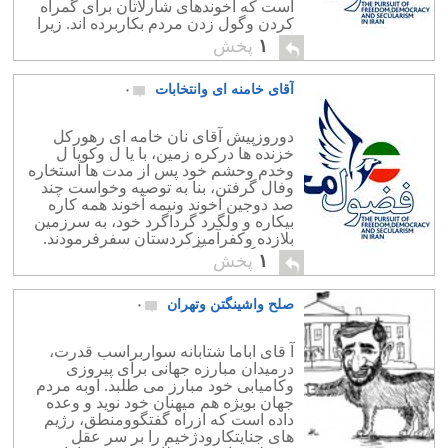
است که آخوندهای شارلاتان برای گمراه
کردن وگول زدن مردم بکاربرده اند. زیرا
اسلام درنوع خود، یک دیکتاتوری محض
۱
پخش
وتغییرناپذیرمی باشد، وتابع زمان ومکان
نیست. […]
آقای خامنه ای وانتخابات
۰
دوروزپیش آقای نان خامه ای رهورکل
خزنده ها درکره زمین، با یا ل وکوپا ل
وخدم وحشم خود پس از مدت ها استخاره
وفال گرفتن، بنا به توصیه وخواست چند
صد دوجین آخوند ونیمه آخوند همه کاره
بیکاره و ولگرد گرداگرد خود، به سرزمین
بلازده وکفرآمیزکردستان سفرفرمودند.
همان گونه که آقای نکبت الاسلام دانش
۱
پخش
ستیزاستاد […]
صلح واشینگتن وتهران
۰
آ قای اباما شتابانه سواربراسب قدرت،
درمیدان مبارزه جهانی برای پیروزی
وکامیابی خود مبارز می طلبد. اوبه مردم
جهان بویژه هم میهنان خود نوید و وعده
داده است که ازراه گفتگوومنطق، رژیم
های جنایتکارودژخیم را بر سر عقل