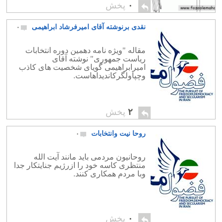
۰
پخش
نقدی برنوشته آقای امیرفرشاد ابراهیمی
۰
مقاله "ویژه نامه دهمین دوره انتخابات
ریاست جمهوری" نوشته آقای
امیرابراهیمی گویای شخصیت های کاذب
وچپاولگرکاندیداهاست.
۲
پخش
روحا نیت وانتخابات
۰
روحانیون مردمی باید مانند آیت الله
منتظری کاسه خود را ازرژیم جنایتکار جدا
وبا مردم همکاری کنند.
۰
پخش