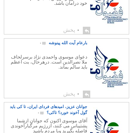
خود درامان باشد.
۰
پخش
بارعام آیت الله پینوشه
۰
دعوای موسوی واحمدی نژاد برسرلحاف
ملا نصرالدین است. درهرحال، بت اعظم
باید سالم بماند.
۰
پخش
جوانان عزیز، امیدهای فردای ایران، تا کی باید
گول آخوند خورد؟ تاکی؟
۰
آقای موسوی اکنون که جوانان ازشما
پشتیبانی می کنند، ازرژیم مرگبارآخوندی
فاصله بگیرید وبا مردم باشید