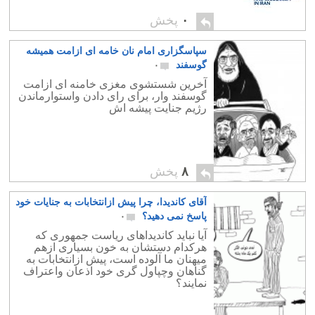
۰
پخش
سپاسگزاری امام نان خامه ای ازامت همیشه
گوسفند
۰
آخرین شستشوی مغزی خامنه ای ازامت
گوسفند وار، برای رای دادن واستوارماندن
رژیم جنایت پیشه اش
۸
پخش
آقای کاندیدا، چرا پیش ازانتخابات به جنایات خود
پاسخ نمی دهید؟
۰
آیا نباید کاندیداهای ریاست جمهوری که
هرکدام دستشان به خون بسیاری ازهم
میهنان ما آلوده است، پیش ازانتخابات به
گناهان وچپاول گری خود اذعان واعتراف
نمایند؟