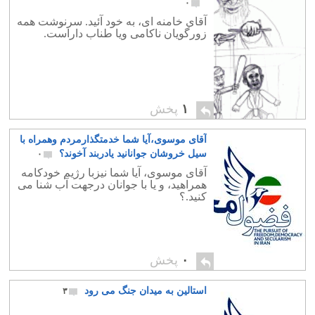
۰
آقای خامنه ای، به خود آئید. سرنوشت همه
زورگویان ناکامی ویا طناب داراست.
۱
پخش
آقای موسوی،آیا شما خدمتگذارمردم وهمراه با
سیل خروشان جوانانید یادربند آخوند؟
۰
آقای موسوی، آیا شما نیزبا رژیم خودکامه
همراهید، و یا با جوانان درجهت آب شنا می
کنید.؟
۰
پخش
استالین به میدان جنگ می رود
۳