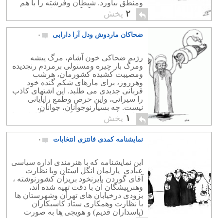
ومنطق بیاورد. شیطان وفرشته را با هم
دوست، ومیش وگرگ را درکنارهم قراردهد
۲
پخش
تا درصلح و دوستی […]
ضحاکان ماردوش ودل آرا دارابی
۰
رژیم ضحاکی خون آشام، مرگ پیشه
ومرگ بار چیره ومستولی برمردم رنجدیده
ومصیبت کشیده کشورمان، هرشب
وهرروز، برای مارهای شکم گنده خود
قربانی جدیدی می طلبد. این اشتهای کاذب
را سیرائی، واین حرص وطمع راپایانی
نیست. چه بسیارنوجوانان، جوانان،
ومادرانی ساده دلو و بیگناه که ناآگاهانه ویا
۱
پخش
بی اختیار، دردام کید وحیله ومکراین گرگان
و […]
نمایشنامه کمدی فانتزی انتخابات
۰
این نمایشنامه که با هنرمندی اداره سیاسی
عبادی پارلمان انگل استان وبا نظارت
آقای گوردن بایرنخود بریزآن کشورنوشته ،
وهنرپیشگان آن با دقت تهیه شده اند،
بزودی درخیابان های تهران وشهرستان ها
با نظارت وهمکاری ستاد کاسبکاران
(پاسداران قدیم) و هویجی ها به صورت