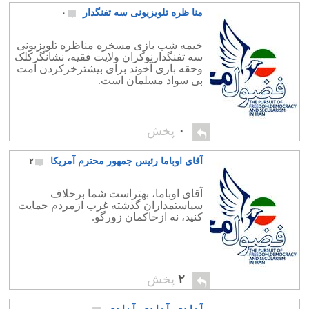
منا ظره تلویزیونی سه تفنگدار
۰
خیمه شب بازی مسخره مناظره تلویزیونی
سه تفنگدارنوکران ولایت فقیه، نشانگرکلک
وحقه بازی آخوند برای بیشترخرکردن امت
بی سواد مسلمان است.
۰
پخش
آقای اوباما رئیس جمهور محترم آمریکا
۲
آقای اوباما، بهتراست شما برخلاف
سیاستمداران گذشته غرب ازمردم حمایت
کنید، نه ازحاکمان زورگو.
۲
پخش