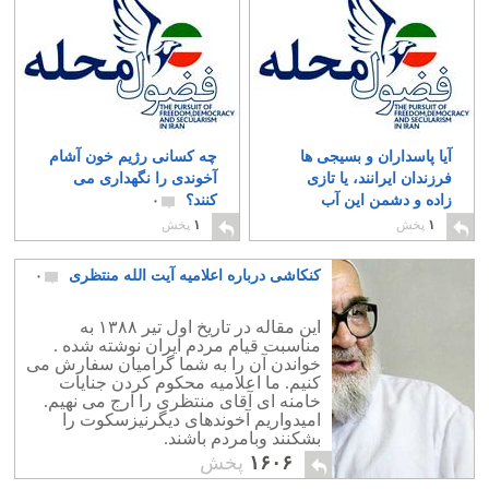
آیا پاسداران و بسیجی ها
چه کسانی رژیم خون آشام
فرزندان ایرانند، یا تازی
آخوندی را نگهداری می
زاده و دشمن این آب
کنند؟
۰
وخاک؟
۱
۱
پخش
۱
پخش
کنکاشی درباره اعلامیه آیت الله منتظری
۰
این مقاله در تاریخ اول تیر ۱۳۸۸ به
مناسبت قیام مردم ایران نوشته شده .
خواندن آن را به شما گرامیان سفارش می
کنیم. ما اعلامیه محکوم کردن جنایات
خامنه ای آقای منتظری را ارج می نهیم.
امیدواریم آخوندهای دیگرنیزسکوت را
بشکنند وبامردم باشند.
۱۶۰۶
پخش