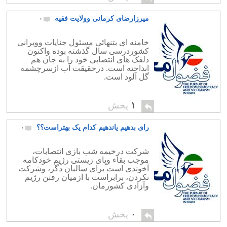
میرزارضای کرمانی وولایت فقیه
۰
خامنه ای بتنهائی مسئول جنایات وویرانی
کشوردرسی سال گذشته بوده واکنون
دلقک های انتصابی خود را به جان هم
انداخته است. درحقیقت آب ازسرچشمه
گل آلود است.
۱
پخش
رای بدهیم یاندهیم کدام یک بهتراست؟؟
۰
شرکت درخیمه شب بازی انتصابات،
موجب بقاء وپای زیستی رژیم خودکامه
آخوندی است برای سالیان دگر، وشرکت
نکردن، برابراست با ازمیان رفتن رژیم
وآزادی کشورمان.
۰
پخش