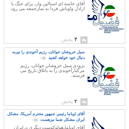
آقای خامنه ای استالین وار، برای جنگ با
اراذل واوباش فردا به نمازجمعه می رود.
۴
پخش
سیل خروشان جوانان، رژیم آخوندی را نیزبه
دنبال خود خواهد کشید
۰
بزودی سیل خروشان جوانان، رژیم
مرگبارآخوندی را به باتلاق تاریخ می
فرستد.
۲
پخش
آقای اوباما رئیس جمهور محترم آمریکا، مشکل
ایران مشکل شما نیزهست
۰
آقای اوباما،هولوکوست دیگری درایران