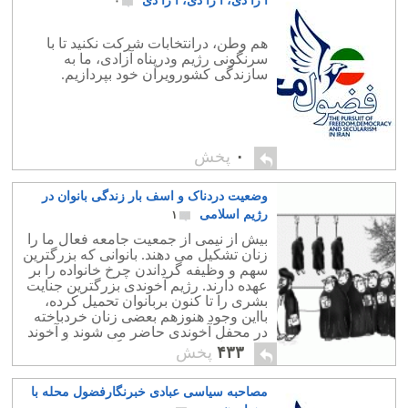
آ زا دی، آ زا دی، آ زا دی
۰
هم وطن، درانتخابات شرکت نکنید تا با
سرنگونی رژیم ودرپناه آزادی، ما به
سازندگی کشورویران خود بپردازیم.
۰
پخش
وضعیت دردناک و اسف بار زندگی بانوان در
رژیم اسلامی
۱
بیش از نیمی از جمعیت جامعه فعال ما را
زنان تشکیل می دهند. بانوانی که بزرگترین
سهم و وظیفه گرداندن چرخ خانواده را بر
عهده دارند. رژیم آخوندی بزرگترین جنایت
بشری را تا کنون بربانوان تحمیل کرده،
بااین وجود هنوزهم بعضی زنان خردباخته
در محفل آخوندی حاضر می شوند و آخوند
را همچنان بر سر قدرت نگاه می دارند.
۴۳۳
پخش
مصاحبه سیاسی عبادی خبرنگارفضول محله با