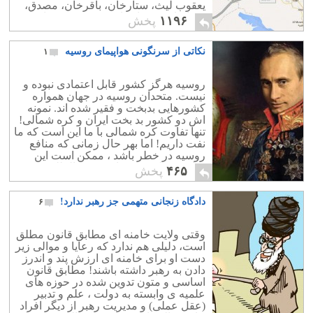
یعقوب لیث، ستارخان، باقرخان، مصدق،
رضاشاه و بختیار زانو به غم نشسته است.
۱۱۹۶
پخش
نکاتی از سرنگونی هواپیمای روسیه
۱
روسیه هرگز کشور قابل اعتمادی نبوده و
نیست. متحدان روسیه در جهان همواره
کشورهایی بدبخت و فقیر شده اند. نمونه
اش دو کشور بد بخت ایران و کره شمالی!
تنها تفاوت کره شمالی با ما این است که ما
نفت داریم! اما بهر حال زمانی که منافع
روسیه در خطر باشد ، ممکن است این
منافع منطبق بر خواست بین المللی شود.
۴۶۵
پخش
امروز هم خواست ظاهری روسیه حفظ
بشار اسد است و برای حفظ بشار اسد هم
دادگاه زنجانی متهمی جز رهبر ندارد!
۶
باید داعش از بین برود. از این روست که
می گویند عدو شود سبب خیر! هر چند که
ائتلاف علیه داعش با سرنگونی هواپیمای
وقتی ولایت خامنه ای مطابق قانون مطلق
روسیه پیچیده شد ولی بعید است روسیه با
است، دلیلی هم ندارد که رعایا و موالی زیر
شیطنت ترکیه پا پس بکشد.
دست او برای خامنه ای ارزش پند و اندرز
دادن به رهبر داشته باشند! مطابق قانون
اساسی و متون تدوین شده در حوزه های
علمیه ی وابسته به دولت ، علم و تدبیر
(عقل عملی) و مدیریت رهبر از دیگر افراد