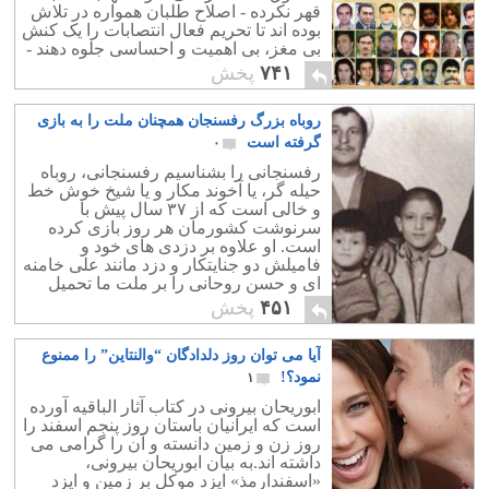
قهر نکرده - اصلاح طلبان همواره در تلاش
بوده اند تا تحریم فعال انتصابات را یک کنش
بی مغز، بی اهمیت و احساسی جلوه دهند -
بلکه پیام هایی اساسی دارد.
۷۴۱
پخش
روباه بزرگ رفسنجان همچنان ملت را به بازی
گرفته است
۰
رفسنجانی را بشناسیم رفسنجانی، روباه
حیله گر، یا آخوند مکار و یا شیخ خوش خط
و خالی است که از ۳۷ سال پیش با
سرنوشت کشورمان هر روز بازی کرده
است. او علاوه بر دزدی های خود و
فامیلش دو جنایتکار و دزد مانند علی خامنه
ای و حسن روحانی را بر ملت ما تحمیل
کرده است.
۴۵۱
پخش
آیا می توان روز دلدادگان “والنتاین” را ممنوع
نمود؟!
۱
ابوریحان بیرونی در کتاب آثار الباقیه آورده
است که ایرانیان باستان روز پنجم اسفند را
روز زن و زمین دانسته و آن را گرامی می
داشته اند.به بیان ابوریحان بیرونی،
«اسفندارمذ» ایزد موکل بر زمین و ایزد