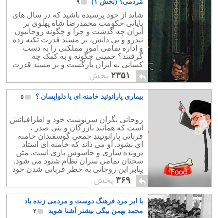
کمک کند. آنچه در سایه فقر و بیسوادی
مَردمی؟ (بَخش ۱)
۹
افغانستان رشد کرده است جنگ داخلی
شاید از خود پرسیده باشید که در سال های
بیهوده است.
پایانی حکومت محمدرضا شاه پهلوی بر
ایران چه گذشت و چرا و چگونه روحانیون
تندرو و بی دانش، بر مسند قدرت تکیه زده
و اداره تمامی امور مملکتی را به دست
گرفتند؟ خمینی چگونه و به کمک چه
کسانی به ایران بازگشت و بر مسند قدرت
تکیه زد؟
۲۳۵۱
پخش
بیماری پارانوئید خامنه ای یا دلواپسان ؟
۵
روحانی نگران سرنوشت خود و اطرافیانش
است که همانند بازرگان و بنی صدر ،
قربانی پارانوئیئدِ جمعیِ گوسفندان خامنه
ای نشود. او می داند که خامنه ای استاد
پرونده سازی و جاسوس بازی است. متن
سخنان تمامی سران نظام شنود می شود.
بنابر این روحانی به خطر قربانی شدن خود
آگاه شده است. او بخوبی می داند که خطر
۳۶۹
پخش
نزدیک شدن به امریکا چه پیامدی برایش
خواهد داشت.
با ابر مرد فرهنگ دوست و مردمی زنده یاد
محمد بهمن بیگی بیشتر آشنا شوید
۲