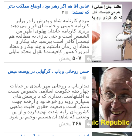
عباس آقا هم اگر رهبر بود ، اوضاع مملکت بدتر
که نمیشد!
۴
مردم کارنامه شاه و پدرش را در برابر
کارنامه خمینی و خامنه ای قرار می دهند.
برتری کارنامه خاندان پهلوی اظهر من
الشمس است و حتی نیازی به مطالعه هم
نیست! کافی است بپرسید چند بیکار و
معتاد آن زمان داشتیم و چند بیکار و معتاد
امروز؟ همین کافیست! بقول محمّد مایلی
کهن : عباس آقا هم می توانست در بین
۵۰۷
پخش
کشورهای خاورمیانه به ایران این گندی را
بزند که خامنه ای زده است!
حسن روحانی و پاپ ، گرگهایی در پوست میش
۰
دیدار پاپ با روحانی مهر تاییدی بر جنایات
چهار دهه حکومت اسلامی بخصوص نسبت
به اقلیتهاست. دیداری که با پرسش های
بسیاری روبه رو خواهدبود و ازهمه جهت
ممکن است وضعیت حقوق اقلیت مذهبی
کشورمان را به شدت تهدیدکرده و از این
وضعی که شاهد آن هستیم ،وخیم تر شود.
و از طرفی چهره واقعی پاپ و مانند او را
۳۶۸
پخش
نزد جامعه مسیحیت و همچنین مردم ایران
معلوم کند.