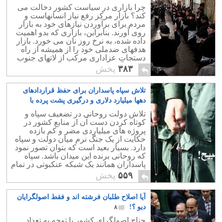
چرا بازاری در سیاست کشور دخالت می
کند؟ بازار مرکز رفع نیاز انسانهاست و
مردم برای برآوردن نیازهای خود به بازار
روی آورند. بنابراین، بازاری که بدو اهمیت
داده شده، به نرخ روز نان می خورد. بازار
هدفهای ضدملی خود را از همیشه از راه
دستجات عزاداری مرکب از لاتهای جنوب
شهر و آخوندها به اجراء در می آورد.
۳۸۳
پخش
تلاش سپاه پاسداران برای حفظ قراردادهای
دهها میلیارد دلاری و درگیری پشت پرده با
روحانی
۱
تلاش دولت روحانی در تضعیف سپاه و
کوتاه کردن دست آن از منابع کشور در
پروژه های میلیاردی مضر و کم بازده
حکایت از یک جنگ نرم میان دولت و سپاه
دارد. بسیار بعید است که بتوان تصور نمود
که روحانی برنده این میدان باشد. سپاه
پاسداران همانند یک شبکه عنکبوتی در تمام
قسمتهای سیاسی و اقتصادی و حتی
۵۵۹
پخش
اجتماعی کشور دخالت مسقیم دارد و
دولت در برابر سپاه یک کارگزار و مستخدم
آیا اصلاح طلبان فرشته اند و فقط اصولگرایان
ساده است.
دیو ؟!
۸
جناح اصولگرای کشور با توجه به تعداد