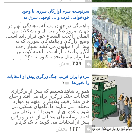
تخریب است. وزارت ارشاد هم که بعنوان
صاحب این بنا شناخته شده ، سکوت نموده
سرنوشت شوم آوارگان سوری با وجود
است و البته چه بهتر که تخریب شود و
مسجد و حسینیه ابول یک دست را در آنجا
خودخواهی غرب و بی توجهی شرق به
بنا کنند!
کجاخواهد کشید
۱
پناهندگی در جهان مسأله پناهندگی آنهم در
جهان امروز دیگر مسائل و مشکلات بین
المللی را تحت الشعاع خود قرار داده است.
وضع آوارگان و پناهندگان سوری که به
بیش از ۴ میلیون می کشد بسیار رقت
انگیز و اسف بار است. با همه کوشش
سازمان ملل متحد تا کنون تا ۴۰٪
پناهندگان کمک هایی رسیده زندگی آوارگی
۳۵۹
پخش
خود را دارند.
مردم ایران فریب جنگ زرگری پیش از انتخابات
را نخورند!
۷
همواره شاهد هستیم که پیش از برگزاری
انتخابات جنگ زرگری براه می افتد و جناح
های مثلا رقیب یکدیگر را متهم به موارد
مختلف می نمایند. دادگاههای تشکیل می
شود و عده ای از "خودیها " به زندان می
افتند. رسانه های مختلف از اخبار و وقایع
پیش از انتخابات می گویند. با یک گرد و
خاک کردن بیهوده فضای سیاسی یک سویه
۱۴۳۱
پخش
و بدون حزب ایران را بالنده و پر تکاپو جلوه