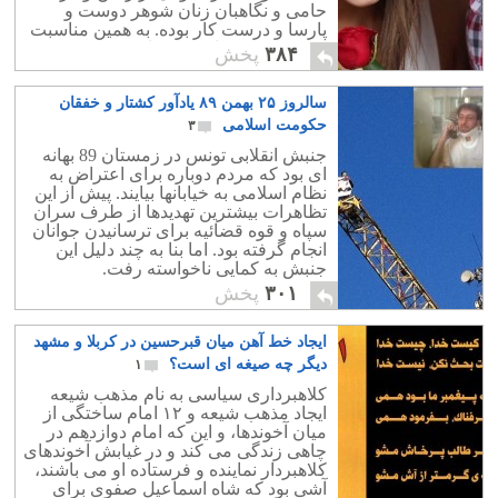
حامی و نگاهبان زنان شوهر دوست و
پارسا و درست کار بوده. به همین مناسبت
این روز، عید زنان به شمار می ‏رفت. مردم
۳۸۴
پخش
به جهت گرامی ‏داشت، به آنان هدیه ‏داده و
بخشش می‏ کردند. زنان نه تنها از هدایا و
سالروز ۲۵ بهمن ۸۹ یادآور کشتار و خفقان
دهش هایی برخوردار می ‏شدند،
حکومت اسلامی
۳
جنبش انقلابی تونس در زمستان 89 بهانه
ای بود که مردم دوباره برای اعتراض به
نظام اسلامی به خیابانها بیایند. پیش از این
تظاهرات بیشترین تهدیدها از طرف سران
سپاه و قوه قضائیه برای ترسانیدن جوانان
انجام گرفته بود. اما بنا به چند دلیل این
جنبش به کمایی ناخواسته رفت.
۳۰۱
پخش
ایجاد خط آهن میان قبرحسین در کربلا و مشهد
دیگر چه صیغه ای است؟
۱
کلاهبرداری سیاسی به نام مذهب شیعه
ایجاد مذهب شیعه و ۱۲ امام ساختگی از
میان آخوندها، و این که امام دوازدهم در
چاهی زندگی می کند و در غیابش آخوندهای
کلاهبردار نماینده و فرستاده او می باشند،
آشی بود که شاه اسماعیل صفوی برای