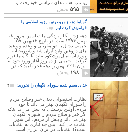
پیشبرد هدف های سیاسی خود پخت و
سرنوشت مردم و کشورمان را به دست
۵۹۵
پخش
آخوند سپرد.
گویاما دهه زجروخونین رژیم اسلامی را
فراموش کرده ایم
۰
دهه زجر، آغاز بردگی ملت اسیر امروز ۱۸
بهمن ۱۳۹۴است. در تاریخ ۱۲بهمن ۵۷
خمینی دجال با عوامفریبی و وعده و وعید
های دروغین وارد ایران شد و شوربختانه
مورد استقبال پرشکوه ملت نا آگاه ما قرار
گرفت . خمینی از ده روز آغاز ورود خود به
ایران تا ۲۲ بهمن را دهه فجر نامید.که در
حقیقت دهه زجر وخونین ملت ما بود.
۱۹۸
پخش
غذای هضم شده شورای نگهبان را نخورید!
۳
نظارت استصوابی یعنی خیر وصلاح مردم
را شورای نگهبان بهتر می داند تا خود
مردم. اولین پرسشی که پیش می آید اینکه
اگر خیر و صلاح مردم را شورای نگهبان
بهتر می داند و پیش از مردم ، این شورا
انتخاب می کند ، پس چه نیازی به انتخابات
است؟! انتخابات در ایران ابزاری است