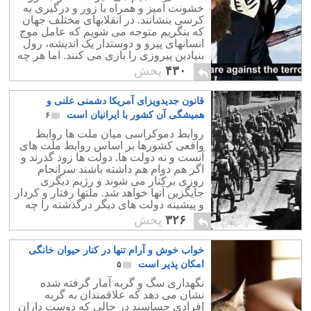
خشونت آمیز و همراه با زور و درگیری به
کرسی بنشانند. در انقلابهای مختلف جهان
که بنگریم متوجه می شویم که عامل موج
انسانهای پیرو و دوستدار یک اندیشه، رول
بنیادین پیروزی را بازی می کنند. اما هر چه
به امروز نزدیک می شویم نقش موج
۴۳۰
پخش
انسانی در جنگها و انقلابها کم می شود و
نقش رسانه و آگاهی پر رنگ می شود.
قانون جدیدویزای آمریکا دشمنی علنی و
همیشگی آن کشور با ایرانیان است
۶
روابط دموکراسی میان ملت ها روابط
واقعی کشورها بر اساس روابط ملت های
آنست و نه دولت ها. دولت ها زود گذرند و
اگر هم دوام هم داشته باشند سرانجام
روزی برکنار می شوند و رژیم دیگری
جایگزین آنها خواهد شد. ملتها رفتار و کردار
و پیشینه دولت های دیگر درگذشته را چه
خوب و یا بد فراموش نمی کنند.
۳۲۶
پخش
خواب خوش و آرام تنها در کنار حیوان خانگی
امکان پذیر است
۵
نگهداری سگ و گربه آمار گرفته شده
نشان می دهد که علاقمندان به گربه
افرادی حساسند در حالی که دوست داران