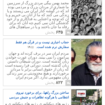
محمد بهمن بیگی مردی بزرگ از سرزمین
ما شماری از مردان بزرگ و مردمی بوده
اند که در گوشه کنار ایران می زیستند و یا
زندگی می کنند که ما از آنان بی خبریم و یا
آن که توجه و اعتنایی به فداکاری و از خود
گذشتگی آنان نمی کنیم.چه آنان که برای
رفاه ما جان باختند و یا در سیاهچال های
ولایت فقیه در حال شکنجه اند.
۶۳۵
پخش
حجاب اجباری نیست و در قرآن هم فقط
سفارش نرم شده است.
۱۹
مردم ایران سر در برف کرده اند و جهان
پیرامون را نمی بینند. دوران عورت خواندن
زنان گذشته است. دوران شیطان دانستن
زنان گذشته است. دورانی فرا رسیده است
که زنان از حقوق انسانی برابر با مردان
برخوردارند و هیچ محدودیتی بر سر زندگی
زنان مفهومی ندارد. اگر مردم ایران
بخواهند همانند اعراب 1400 سال پیش با
۸۲۲
پخش
خرافات و دروغ سرگرم باشند حتی همان
اسلام 1400 سال پیش هم حجاب اجباری
ساختن بزرگ راهها، برای برخورد نیروی
ندارد و اجبار حجاب اختراع زن ستیزان دین
است.
انتظامی با هرگونه تظاهرات و جنبش مردمی
۲
رژیم های دیکتاتوری رژیم های دیکتاتوری و