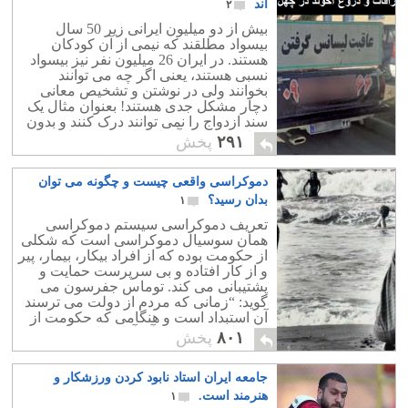
اند
۲
بیش از دو میلیون ایرانی زیر 50 سال
بیسواد مطلقند که نیمی از آن کودکان
هستند. در ایران 26 میلیون نفر نیز بیسواد
نسبی هستند، یعنی اگر چه می توانند
بخوانند ولی در نوشتن و تشخیص معانی
دچار مشکل جدی هستند! بعنوان مثال یک
سند ازدواج را نمی توانند درک کنند و بدون
خواندن و درک آن امضایش می نمایند.
۲۹۱
پخش
دموکراسی واقعی چیست و چگونه می توان
بدان رسید؟
۱
تعریف دموکراسی سیستم دموکراسی
همان سوسیال دموکراسی است که شکلی
از حکومت بوده که از افراد بیکار، بیمار، پیر
و از کار افتاده و بی سرپرست حمایت و
پشتیبانی می کند. توماس جفرسون می
گوید: “زمانی که مردم از دولت می ترسند
آن استبداد است و هنگامی که حکومت از
مردمان می ترسد، آن آزادی است.”
۸۰۱
پخش
جامعه ایران استاد نابود کردن ورزشکار و
هنرمند است.
۱