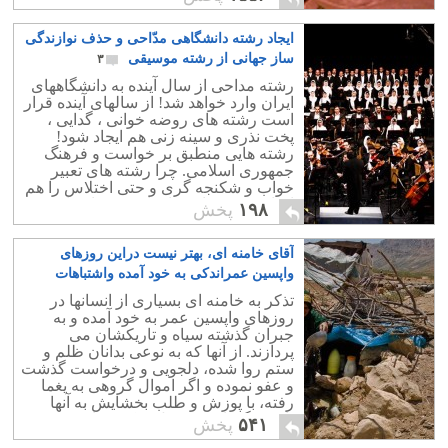
کار شاید پس از قرارداد برای بهسازی
صدها کارخانه کهنه و ورشکسته باید انجام
ایجاد رشته دانشگاهی مدّاحی و حذف نوازندگی
می شد. صنعت ایران امروز کجاست؟
وضعیت نساجی و پوشاک ، کفش سازی ،
ساز جهانی از رشته موسیقی
۳
کارخانه های بسته بندی و صادرات مواد
رشته مداحی از سال آینده به دانشگاههای
غذایی در ایران نگران کننده و نابود شده
ایران وارد خواهد شد! از سالهای آینده قرار
است
است رشته های روضه خوانی ، گدایی ،
پخت نذری و سینه زنی هم ایجاد شود!
رشته هایی منطبق بر خواست و فرهنگ
جمهوری اسلامی. چرا رشته های تعبیر
خواب و شکنجه گری و حتی اختلاس را هم
اضافه نمی نمایند؟ اینها رشته هایی است
۱۹۸
پخش
که در 37 سال گذشته بطور تجربی اجرا
شده اند و باید آکادمیک و علمی شوند!
آقای خامنه ای، بهتر نیست دراین روزهای
واپسین عمراندکی به خود آمده واشتباهات
گذشته راجبران کنید؟
۱
تذکر به خامنه ای بسیاری از انسانها در
روزهای واپسین عمر به خود آمده و به
جبران گذشته سیاه و تاریکشان می
پردازند. از آنها که به نوعی بدانان ظلم و
ستم روا شده، دلجویی و درخواست گذشت
و عفو نموده و اگر اموال گروهی به یغما
رفته، با پوزش و طلب بخشایش به آنها
بازمی گردانند و بر دل شکسته ای مرحم
۵۴۱
پخش
می گذارند.