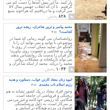
باز کنند. ما این پیش آمدها را دست کم می
گرفتیم . تا آن که انقلاب جهنمی سال ۵۷
سر گرفت و ما دریافتیم که هرآخوند منبع
فساد و گمراه کردن کودکان است.
۸۲۸
پخش
محمد پیامبر و ترور شاعران، ریشه ترور
کجاست؟
۲
روانشناسان می گویند زمانی که شما در
موضوعی نا توانید و نمی توانید آن را با
گفتگو حل نمایید ممکن است از روی نا
توانی به فحاشی و خشونت روی بیاورید!
اگر قرآن را بدست یک روانشناس بدهند
می تواند تاریکخانه ی مشکلات روانی
محمد را دریابد. محمد از اینکه شاعران و
نویسندگانی با هنر خود او را مورد تمسخر
۱۰۴۴
پخش
قرار می دهند احساس نا توانی می کرد.
پس آیاتی با فحاشی به ایشان برای ترور و
انبوه زنان معتاد کارتن خواب، دستاورد و هدیه
کشتار این افراد نازل شد!
رژیم اسلام ناب محمدی
۶
وجود افراد معتاد در یک کشور نشانه به هم
ریختگی و فروپاشی آن جامعه است.
هنگامی که رژیمی خودکامه و غیر مردمی
بر سرکار است، به دلیل ورشکستگی
اقتصادی، مردم هیچگاه در آسایش و