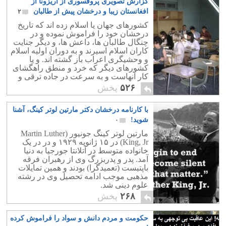
گزارش تصویری پروفسوری از آریزونا از
افغانستان زیبا و درخشان پیش از طالبان
۲
کشورهای جهان یا اسلام زده اند که تاریخ
درخشان خود را فراموش نموده و در
چنگال طالبان ها، داعش ها، و دیگر جنایت
کاران اسلام اسیرند و به دوران اولیه اسلام
و وحشیگری اعراب باز گشته اند. و یا
کشورهای دیگر که خرد و منطق راهگشای
کار آنهاست و به سرعت در جاده ترقی و
پیشرفت افتاده و شتابان به جلو می روند.
۵۲۶
پخش
با کارنامه درخشان دکتر مارتین لوتر کینگ، آشنا
شوید!
۰
مارتین لوتر کینگ جونیور (Martin Luther
King, Jr)‏ در ۱۵ ژانویه ۱۹۲۹ و در در یک
خانواده متوسط در آتلانتا جورجیا به دنیا
آمد. پدر و پدربزرگ وی از رهبران فرقه
باپتیست (تعمیدگرا) بودند و همین تمایلات
مذهبی موجب ادامه تحصیل وی در رشته
علوم دینی شد.
۲۶۸
پخش
حکومت و مردم دانش و سواد را فراموش کرده