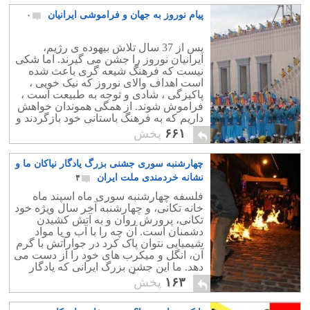
سیاست چیست و سقف قدرت طلبی او تا
پیام نوروز به جهان و فراموشی ایرانیان
۰
کجاست؟ این پرسش مهمی است که در دو
سال آینده پاسخ خواهد داشت. ما امیدواریم
عروسک سلیمانی تبدیل به احمدی نژادی
پس از 37 سال تلاش بیهوده ی رژیم،
تازه در عرصه سیاست ایران نشود.
ایرانیان نوروز را جشن می گیرند. اما شکی
نیست که فرهنگ شیعه گری باعث شده
است اهداف والای نوروز که نیک خویی ،
پاکیزگی ، شادی و توجه به طبیعت است ،
فراموش شوند. از همگی هموندان خواهش
داریم که به فرهنگ باستانی خود بازگردند و
مخصوصا طبیعت را در نوروز آلوده نسازند
۶۶۱
پخش
و بلکه از زباله پاک بسازند.
چهارشنبه سوری جشنی بزرگ یادگار نیاکان ما و
نشانه خردمندی ملت ایران
۴
فلسفه چهارشنبه سوری ماه اسپند ماه
خانه تکانی، و چهارشنبه آخر سال ویژه خود
تکانی، پرورش روان و به آتش کشیدن
دشمنان است. آن چه را با آب و یا مواد
شیمیایی نتوان پاک کرد در جوارآتش با گرم
آن، انگل و میکرب های خود را از دست می
دهد. ما این جشن بزرگ ایرانی که یادگار
نیاکانمان است گرامی می داریم .
۱۶۳
پخش