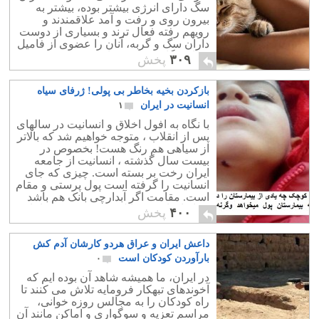
سگ دارای انرژی بیشتر بوده، بیشتر به
بیرون روی و رفت و آمد علاقمندند و
رویهم رفته فعال ترند و بسیاری از دوست
داران سگ و گربه، آنان را عضوی از فامیل
و وابستگان خود می دانند.
۳۰۹
پخش
بازکردن بخیه بخاطر بی پولی! ژرفای سیاه
انسانیت در ایران
۱
با نگاه به افول اخلاق و انسانیت در سالهای
پس از انقلاب ، متوجه خواهیم شد که بالاتر
از سیاهی هم رنگ هست! بخصوص در
بیست سال گذشته ، انسانیت از جامعه
ایران رخت بر بسته است. چیزی که جای
انسانیت را گرفته است پول پرستی و مقام
است. مقامت اگر آبدارچی بانک هم باشد
در ایران امروز قابل پرستش هستی. اما
۴۰۰
پخش
اگر معلمی با هزاران دانش آموز در 40
سال زحمت باشی ، کسی ارزنی ارزش هم
داعش ایران و عراق هردو کارشان آدم کش
برایت قائل نیست. خدای واقعی جامعه
امروز ایران پول است و خدای قرآن و
بارآوردن کودکان است
۰
اسلام هم ابزاری است برای فریب و دروغ
در ایران، ما همیشه شاهد آن بوده ایم که
.
آخوندهای تبهکار فرومایه تلاش می کنند تا
راه کودکان را به مجالس روزه خوانی،
مراسم تعزیه و سوگواری و اماکن مانند آن