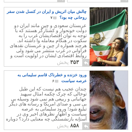
چالش میان اتریش و ایران در کنسل شدن سفر
روحانی چه بود؟
۷
عربستان سعودی و چین مانند ایران دو
دولت خونحوار و کشتارگر هستند که با
توجه به توان اقتصادیشان غرب را به
سکوت در هنگام معامله وا داشته اند.
هرچند همواره از چین و عربستان نقدهای
فراوانی در غرب منتشر می شود ولی
روابط اقتصادی ایشان در اولویت است و
اینکه میلیونها نفر روزانه و به بد ترین نما در
۳۵۳
پخش
شکنجه و ستم باشند اثری در روابط
اقتصادی با آنها ندارد. نمونه آشکار آن معمر
ورود خزنده و خطرناک قاسم سلیمانی به
قذافی بود که بالاترین روابط را با اروپا
داشت.
عرصه سیاست
۶
چندان عجیب هم نیست که این طبل
توخالی که چرک چکمه امثال سپهبد
جهانبانی و ربیعی هم نمی شود وسیله بی
بی سی و صدای امریکا و رسانه های دیگر
تبلیغ شود! ورود سلیمانی به عرصه
سیاست و اظهار نظرهای اخیر وی در
آستانه بازنشستگی چه معنایی دارد؟ دوباره
چه آشی برای ملت فریب خورده ایران
۸۵۸
پخش
پخته اند؟ هدف سلیمانی از ورود به عرصه