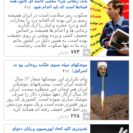
بابک زنجانی چرا؟ مجتبی خامنه ای کانون همه
فسادها است که باید اعدام شود
۶
سکوت رمز سلامت است در ایران همیشه
رسم بر این بوده که آفتابه دزد را مجازات
کنند و دزد حجره و انبار را آزاد گذارند.
‍زندانی ها و اعدام ها همیشه بر اساس
ضعیف کشی و پرده پوشی بر روی حقیقت
بوده است. به همین دلیل در کشور ماتم
زده ما نه تنها سکوت علامت رضاست،
بلکه سکوت رمز سلامت، و در امان بودن
۷۷۳
پخش
است.
موشکهای سپاه بسوی عمّامه روحانی بود نه
اسرائیل!
۴
پیام تکراری این موشکها شعار 37 سال
گذشته ایران است. پیشرفتهای موشکی
ایران هم چندان غیر منتظره نیست. ایران
20 سال آزگار دهها میلیارد دلار را صرف
موشک سازی نموده است. کشوری که روز
بروز فقیرتر شده است و یک سوم مردمش
زیر خط فقر خفیف رفته اند همانند کره
شمالی بسوی موشک سازی و تهدید نظامی
۲۶۸
پخش
همسایگان رفته است! ای کاش بجای این
همه موشک 100 مدرسه در سیستان و
نقدپذیری کلید اتحاد اپوزیسیون و پایان دعوای
بلوچستان می ساختید که بیسوادی درآن