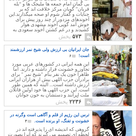
شدن آن ،تمامی آنها از این وضعیت بی بهره
بی گمان امام جمعه ها ملیجک ها و “بله
خواهند گشت.
قربان” گویان مرکز خلافت اند که بر
جنایات و گفتار شوم او صحه میگذارند.این
آخوندهای مزدور از چند روز پیش برای
خوش آمد گویی آخوند مشهدی هوار
کشیدند و در غم کشتن آخوند سعودی به
نوحه سرایی پرداخته و به خاندان آل سعود
۵۷۳
پخش
ناسزا گفتند.
جان ایرانیان بی ارزش ولی شیخ نمر ارزشمند
است!
۶
این همه ایرانی در کشورهای عربی مورد
تجاوز و خشونت قرار داشته و دارند. اما
ظاهراً خون یک نفر بنام "شیخ نمر " برای
برادران حزب اللهی بیش از هزاران ایرانی
ارزش داشته است... البته که همین طور
است. این حزب اللهی ها خود اولین قاتلان
ملت ایرانند و دستشان به خون جوانان
وطن آلوده است. ایشان خون شیخ نمر را
۲۲۳۶
پخش
رنگین تر می دانند.
ترس این رژیم از قلم و آگاهی است وگرنه در
خشونت و تفنگ، او برنده است.
۳
گروهی که اندیشه ای را پذیرفته اند در
لحظه ای تصمیم می گیرند که آنرا بصورت