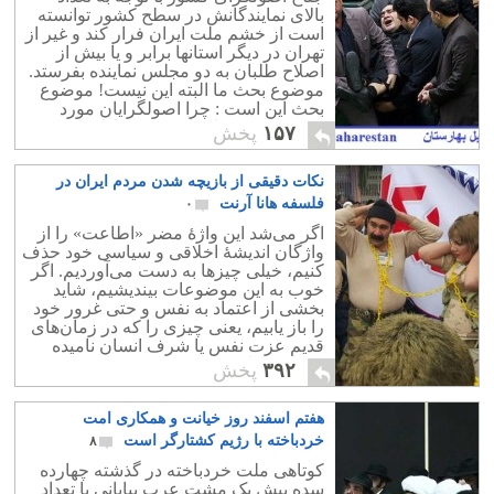
بالای نمایندگانش در سطح کشور توانسته
است از خشم ملت ایران فرار کند و غیر از
تهران در دیگر استانها برابر و یا بیش از
اصلاح طلبان به دو مجلس نماینده بفرستد.
موضوع بحث ما البته این نیست! موضوع
بحث این است : چرا اصولگرایان مورد
نفرت مردم قرار دارند؟ و در ادامه می
۱۵۷
پخش
پرسیم: آیا اصلاح طلبها محبوبند؟
نکات دقیقی از بازیچه شدن مردم ایران در
فلسفه هانا آرنت
۰
اگر می‌شد این واژۀ مضر «اطاعت» را از
واژگان اندیشۀ اخلاقی و سیاسی خود حذف
کنیم، خیلی چیزها به دست می‌آوردیم. اگر
خوب به این موضوعات بیندیشیم، شاید
بخشی از اعتماد به نفس و حتی غرور خود
را باز یابیم، یعنی چیزی را که در زمان‌های
قدیم عزت نفس یا شرف انسان نامیده
می‌شد: شاید نه عزت نفس و شرف نوع
۳۹۲
پخش
بشر که مقام انسان بودن را."
هفتم اسفند روز خیانت و همکاری امت
خردباخته با رژیم کشتارگر است
۸
کوتاهی ملت خردباخته در گذشته چهارده
سده پیش یک مشت عرب بیابانی با تعداد