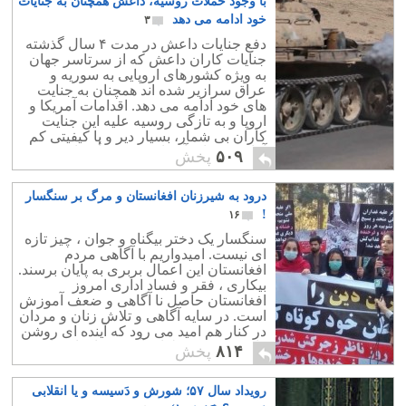
با وجود حملات روسیه، داعش همچنان به جنایات
رفتند! مشابه همان اسلام لاتهای
فیلمفارسی و اسلام محمد رضاشاه پهلوی!
خود ادامه می دهد
۳
اسلام واقعی البته بسیار درّنده تر است!
دفع جنایات داعش در مدت ۴ سال گذشته
جنایات کاران داعش که از سرتاسر جهان
به ویژه کشورهای اروپایی به سوریه و
عراق سرازیر شده اند همچنان به جنایت
های خود ادامه می دهد. اقدامات آمریکا و
اروپا و به تازگی روسیه علیه این جنایت
کاران بی شمار، بسیار دیر و با کیفیتی کم
آغاز شد و اثر آن ناچیز و بی تأثیر است.
۵۰۹
پخش
درود به شیرزنان افغانستان و مرگ بر سنگسار
!
۱۶
سنگسار یک دختر بیگناه و جوان ، چیز تازه
ای نیست. امیدواریم با آگاهی مردم
افغانستان این اعمال بربری به پایان برسند.
بیکاری ، فقر و فساد اداری امروز
افغانستان حاصل نا آگاهی و ضعف آموزش
است. در سایه آگاهی و تلاش زنان و مردان
در کنار هم امید می رود که آینده ای روشن
را پیش روی نسلهای آینده در افغانستان
۸۱۴
پخش
ببینیم. مشارکت دادن بانوان در امور اداره
مملکت و بالا بردن سطح سواد می تواند به
رویداد سال ۵۷؛ شورش و دَسیسه و یا انقلابی
کاهش خشونت و درگیریهای افغانستان