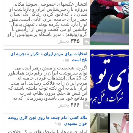
انتشار عکسهای خصوصی سوشا مکانی
دروازه بان سرشناس ایران و بازداشت او
نشان داد که نابود کردن زندگی یک انسان
چقدر برای جامعه ایران عادی است. هنوز
او را بازداشت نکرده بودند ، تیمش بدنبال
جانشین او می گشت و پس از آزادیش با
گرو (وثیقه) ، مدیر باشگاه پرسپولیس از او
خواست که فعلا در تمرینات تیم شرکت
۳۴۵
پخش
نکند! دیروز مجاهد خذیراوی و زهرا امیر
ابراهیمی و امروز سوشا...
انتخابات برای مردم ایران « تکرار » تجربه ای
تلخ است
۰
اگرچه شخصیت و منش رهبر آینده می
تواند سرنوشت ایران را رقم بزند همانطور
که 25 سال اشتباهات فردی خامنه ای
مردم ایران را به فلاکت رسانید، اما ملت
ایران باید به این نکته توجّه داشته باشند که
این تنش ها،جنگِ درون نظام، قدرت
ومنافع خود می باشدودرهرزمانی که به
واسطه این جنگ کلیّت نظام به خطر
۴۶۶
پخش
افتد،سرکردگان آنها مجبور به مصالحه
وتفاهم بایکدیگر می گردند. این سفره
ماله کشی امام جمعه ها روی لجن کاری روضه
چپاول است که قریب به چهل سال
درجمهوری اسلامی پهن شده که از آن
خوان مشهدی
۱
بیشترین غارت صورت گرفته و با پاره
امام جمعه ها، یا ملیجک های مرکز خلافت