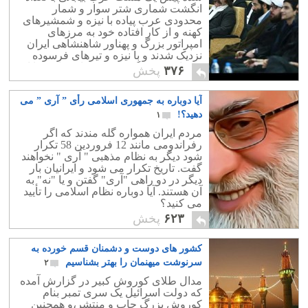
انگشت شماری شتر سوار و شمار
محدودی عرب پیاده با نیزه و شمشیرهای
کهنه و از کار افتاده خود به مرزهای
امپراتور بزرگ و پهناور شاهنشاهی ایران
نزدیک شدند و با نیزه و تیرهای فرسوده
خود ارتش بزرگ و مجهز شاهنشاهی را از
۳۷۶
پخش
پای درآوردند.
آیا دوباره به جمهوری اسلامی رأی ” آری ” می
دهید؟!
۱
مردم ایران همواره گله مندند که اگر
رفراندومی مانند 12 فروردین 58 تکرار
شود دیگر به نظام مذهبی " آری " نخواهند
گفت. تاریخ تکرار می شود و ایرانیان بار
دیگر در دو راهی "آری" گفتن و یا "نه" به
آن هستند. آیا دوباره نظام اسلامی را تأیید
می کنید؟
۶۲۳
پخش
کشور های دوست و دشمنان قسم خورده به
سرنوشت میهنمان را بهتر بشناسیم
۲
مدال طلای کوروش کبیر در گزارش آمده
که دولت اسرائیل یک سری تمبر بنام
کوروش بزرگ چاپ و منتشر،و همچنین