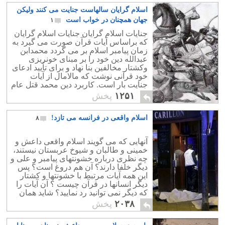
می دهند ! چیزی که هرگز درست نیست و
اسلام گرایان سالهاست جنایت می کنند ولیکن
برعکس فضای سیاسی ایران مرده و سرد
است. حزب و مشارکت در حکومت جایی
جهان همچنان در خواب است
۱
در رژیم اسلامی ندارد.
جنایات اسلام گرایان جنایات اسلام گرایان
که براساس آیات قرآن صورت می گیرد به
زمان پیامبر اسلام بر می گردد محمدابن
عبدالله دین خود را بر مبنای خونریزی
وکشتار مخالفین بنا نهاد و برای تأیید ادعای
خود قرآنی نوشت که مالامال از آیات
جنایت بار است. کاربرد دین محمد قتل عام
مخالفین به عنوان کافر و مرتد بود.
۱۲۵۱
پخش
اسلام واقعی در فرانسه می تازد!
۸
آنهایی که می گویند اسلام واقعی داعش و
خمینی و طالبان و شیوخ عربستان نیستند،
چه نظری درباره خشونتهای پیامبر و علی و
دیگر خلفا دارند؟ آن هم دروغ است؟ پس
این همه آیات مرتبط با خشونتها و کشتار
دیگر انسانها در قرآن چیست ؟ آن آیات را
که دیگر نمی توانید رد نمایید؟ شاید همان
اسلامی خوب است که مردم تهران یک ماه
۲۰۳۸
پخش
از سال را روزه می گرفتند و دهه محرم
هم شراب نمی خوردند و به شهر نو نمی