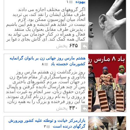
بیداد می کند.
بیهوده
۱
اگر گروههای مختلف اجازه می دادند
طرف مقابل ایشان را نقد کند، بی تردید
اتحاد میان اپوزسیون ممکن بود. لازم
نیست در عقاید هم اندیشه و هم آیین باشیم
، پذیرش طرف مقابل بعنوان یک منتقد
فعال و همراه در کنار خودمان می تواند به
کمال همه کمک کند. ای کاش بجای دعوا بر
سر قبر مصدق و شاه ، از شیوه های
۶۴۵
پخش
نادرست گذشته که باعث اختلاف میان
ملیّون و سلطنت طلبان شده است دست
هشتم مارس روز جهانی زن بر بانوان گرانمایه
برداریم.
کشورمان خجسته باد
۸
روز بزرگداشت زن هشتم مارس روز
یادآوری و سپاسگزاری از مقام شامخ زن
در جهان است. مردم کشورهای باختری
پس از چند هزارسال نادیده گرفتن و پایمال
کردن حقوق زنان، سر انجام به غیرت آمدند
و روزی را به نام روز زن نام گذاری نمودند.
ما این روز فرخنده و بزرگ را به همه زنان،
به ویژه هم میهنانمان شادباش می گوییم.
۴۳۰
پخش
بازارمرکز خیانت و توطئه علیه کشور وپرورش
گرگهای درنده است
۳