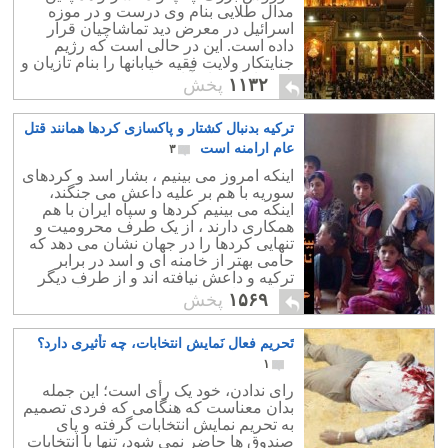
مدال طلایی بنام وی درست و در موزه
اسرائیل در معرض دید تماشاچیان قرار
داده است. این در حالی است که رژیم
جنایتکار ولایت فقیه خیابانها را بنام تازیان و
تمبرها را به نام آنان چاپ و منتشر می کند.
۱۱۳۲
پخش
ترکیه بدنبال کشتار و پاکسازی کردها همانند قتل
عام ارامنه است
۳
اینکه امروز می بینیم ، بشار اسد و کردهای
سوریه با هم بر علیه داعش می جنگند،
اینکه می بینیم کردها و سپاه ایران با هم
همکاری دارند ، از یک طرف محرومیت و
تنهایی کردها را در جهان نشان می دهد که
حامی بهتر از خامنه ای و اسد در برابر
ترکیه و داعش نیافته اند و از طرف دیگر
نشانه برنامه های مخوف ترکیه برای
۱۵۶۹
پخش
نابودی کردها وسیله داعش است.
بزرگترین دلیل حمایت ترکیه از داعش امید
تَحریم فعال نَمایش انتخابات، چه تأثیری دارد؟
به قتل عام کردهای بی دفاع بوده است.
۱
رای ندادن، خود یک رأی است؛ این جمله
بدان معناست که هنگامی که فردی تصمیم
به تحریم نمایش انتخابات گرفته و پای
صندوق ها حاضر نمی شود، تنها با انتخابات