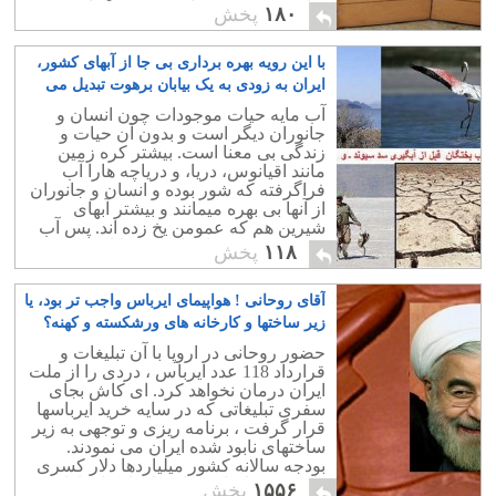
برای فریب مردم. اینکه مردم گمان برند
۱۸۰
پخش
که در دموکراسی زندگی می کنند و حق
انتخاب به آنها داده شده است.
با این رویه بهره برداری بی جا از آبهای کشور،
ایران به زودی به یک بیابان برهوت تبدیل می
شود
۱
آب مایه حیات موجودات چون انسان و
جانوران دیگر است و بدون آن حیات و
زندگی بی معنا است. بیشتر کره زمین
مانند اقیانوس، دریا، و دریاچه هارا آب
فراگرفته که شور بوده و انسان و جانوران
از آنها بی بهره میمانند و بیشتر آبهای
شیرین هم که عمومن یخ زده اند. پس آب
شیرین مصرفی انسان و حیوانات کم و
۱۱۸
پخش
محدود است.
آقای روحانی ! هواپیمای ایرباس واجب تر بود، یا
زیر ساختها و کارخانه های ورشکسته و کهنه؟
۶
حضور روحانی در اروپا با آن تبلیغات و
قرارداد 118 عدد ایرباس ، دردی را از ملت
ایران درمان نخواهد کرد. ای کاش بجای
سفری تبلیغاتی که در سایه خرید ایرباسها
قرار گرفت ، برنامه ریزی و توجهی به زیر
ساختهای نابود شده ایران می نمودند.
بودجه سالانه کشور میلیاردها دلار کسری
دارد! یعنی ایجاد شغل برای اروپاییها. این
۱۵۵۶
پخش