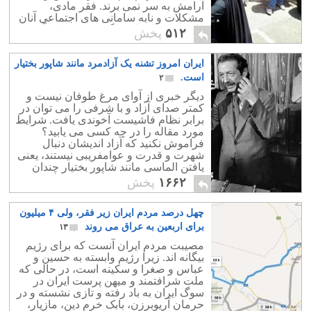
آرامش به سر نمی برند. فقر مادی،
مشکلات و نابه سامانی های اجتماعی آنان
را به سوی اعتیاد و لگردی می راند. آنچه
۵۱۲
پخش
مهم است ابواافضل و دروغهای مداح
است! مردم برای رژیم که ارزشی ندارند.
ایران امروز تشنه یک آزادمرد مانند شاپور بختیار
است.
۲
دیگر خبری از آوای مرغ طوفان نیست و
کمتر صدای آزاد و با شرفی را می توان در
برابر نظام فاشیست آخوندی یافت. شرایط
مورد مقاله را در چه کسی می یابید؟
فراموش نکنید که آزاد اندیشان دنبال
شهرت و قدرت و عوامفریبی نیستند، یعنی
یافتن الماسی مانند شاپور بختیار چندان
ساده نیست و چه بسا به مس برسید مانند
۱۶۶۲
پخش
موسوی و یا حتی به فاضلابی برسید چون
خمینی!
چهل درصد مردم ایران زیر فقر، ولی ۴ میلیون
برای اربعین به عراق می روند
۱۳
مصیبت مردم ایران آنست که برای رژیم
بیگانه اند. زیرا رژیم وابسته به حسین و
عباس و صغرا و سکینه است، در حالی که
ملت شرافتمند و میهن پرست ایران در
سوگ ایران به باد رفته و تازی نشسته و در
حرمان آریوبرزن، بابک خرم دین، مازیار،