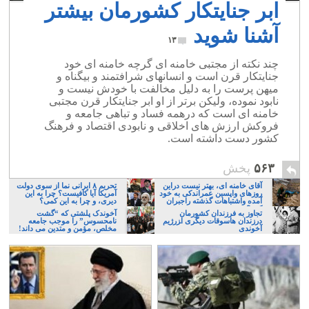
ابر جنایتکار کشورمان بیشتر
آشنا شوید
۱۳
چند نکته از مجتبی خامنه ای گرچه خامنه ای خود
جنایتکار قرن است و انسانهای شرافتمند و بیگناه و
میهن پرست را به دلیل مخالفت با خودش نیست و
نابود نموده، ولیکن برتر از او ابر جنایتکار قرن مجتبی
خامنه ای است که درهمه فساد و تباهی جامعه و
فروکش ارزش های اخلاقی و نابودی اقتصاد و فرهنگ
کشور دست داشته است.
۵۶۳
پخش
آقای خامنه ای، بهتر نیست دراین
تحریم ۸ ایرانی نما از سوی دولت
روزهای واپسین عمراندکی به خود
آمریکا آیا کافیست؟ چرا به این
آمده واشتباهات گذشته راجبران
دیری، و چرا به این کمی؟
کنید؟
تجاوز به فرزندان کشورمان
آخوندک پلشتی که “گشت
درزندان هاسوقات دیگری ا‍زرژیم
نامحسوس” را موجب جامعه
آخوندی
مخلص، مؤمن و متدین می داند!