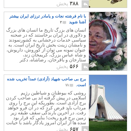
جامعه بالاتر است. چیزی که البته متر ندارد
۳۸۸
پخش
و بصورت یک شعر تو خالی می باشد، اما
همین شعار تو خالی رهبری حکومت
با نام فرشته نجات و یامادر ترزای ایران بیشتر
اسلامی را به خلیفه ای مستبد و مشورت
ناپذیر بدل ساخته است.
آشنا شوید
۲
انسان های بزرگ تاریخ ما انسان های بزرگ
و دلاوری در ایران برخاستند که در صحنه
سیاسی خدمات درخشانی به کشورنمودند
و نامشان زینت بخش تاریخ ایران است. به
عنوان نمونه می توان از کوروش، داریوش،
و شاه عباس بزرگ، کریمخان زند،
ستارخان و باقرخان، رضاشاه، دکتر
مصدق، دکتر فاطمی، و دکتر بختیار نام
۵۶۶
پخش
برد.
برج بی صاحب شهیاد (آزادی) عمداً تخریب شده
است.
۱۱
روشی که بیوطنان و شیاطین رژیم
اسلامی در پیش گرفته اند بی صاحب کردن
برج آزادی است. بطوریکه این برج را روی
مرداب باید فرض کرد که در آن فرو خواهد
رفت. در آخرین بارندگی سقف طبقه زیر
زمین برج فرو ریخت! بنایی که قرار بود
سده ها از ایران امروز یادگار باشد با خیانت
عمدی رژیم اسلامی ، موذیانه در حال
۶۵۷
پخش