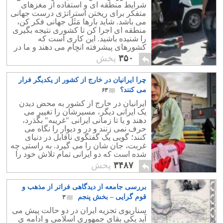
شرایط منطقه ای و استفاده از مغزهای
متفکر برای ریختن استراتژی درست جهانی
می باشد. شاید بارها مَثَل جهانی فکر کن،
منطقه ای اجرا کن تا کشوری نتیجه بگیری
را شنیده باشید. این کاری است که
کشورهای پیشرفته انجام می دهند و ما در
تاریخ معاصر ایران از آن بی بهره بوده ایم.
۳۵۰
پخش
چرا ایرانیان در خارج از کشور از یکدیگر فرار
می کنند؟
۶۳
ایرانیان در خارج از کشور به محض دیدن
یک ایرانی دیگر، مسیرشان را تغییر می
دهند و یا تا زمانی ایرانی "غریبه" بگذرد،
حرف نمی زنند و در و دیوار را نگاه می
کنند؛ گویی یک گفتگوی ناقابل در دنیای
غربت، جان شان را می گیرد. به راستی چه
شده است که دو ایرانی تمام تلاش خود را
می کنند تا از دید هَم مخفی بمانند؟
۳۴۸۷
پخش
بررسی جامعه از دیدگاهی فراتر از مذهب و
قوم گرایی – بخش پنجم
۳
سناریوی تجزیه ایران در دو حالت پیش می
آید یکی بقای جمهوری اسلامی و ادامه ی