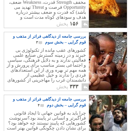
مخفف Strength قدرت، Weakness ضعف،
Opportunity فرصت و Threat تهدید می
باشد) که قدرت و ضعف بیشتر درباره
هدف و سودهای کوتاه مدت است و
فرصت و تهدید برای هدف و سود درازمدت
۱۵۶
پخش
می باشد.
بررسی جامعه از دیدگاهی فراتر از مذهب و
قوم گرایی – بخش سوم
۳
کشورهای عقب مانده از تکنولوژی بی
خبرند و در زمینه گسترش صنایع علمی
فعالیتی ندارند و به دلایل فرهنگی، سیاسی
و اجتماعی بستر مناسب برای پرورش و از
همه مهم تر بهره وری از این استعدادهای
فردی را ندارند و خیل عظیمی از
دانشمندان غرب را مهاجرینی از کشورهای
عقب افتاده تشکیل می دهند.
۳۳۳
پخش
بررسی جامعه از دیدگاهی فراتر از مذهب و
قوم گرایی – بخش دوم
۴
چرا باید به قوانین جهانی تا ایجاد قانونی
فراگیرتر و انسانی تر پایبند بود؟سرنوشت
کشورهایی که پایبند نیستند چه خواهد بود؟
برای نشان دادن چگونگی قوانین بهتر است