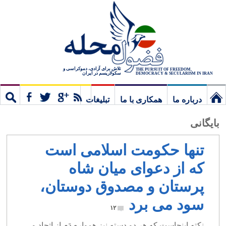
تلاش برای آزادی، دموکراسی و
THE PURSUIT OF FREEDOM,
سکولاریسم در ایران
DEMOCRACY & SECULARISM IN IRAN
درباره ما
همکاری با ما
تبلیغات
نخستین
مشترک
جستج
بایگانی
برگ
تنها حکومت اسلامی است
که از دعوای میان شاه
پرستان و مصدوق دوستان،
سود می برد
۱۲
نکته اینجاست که هر دو دسته نیز همواره دَم از اتحاد و