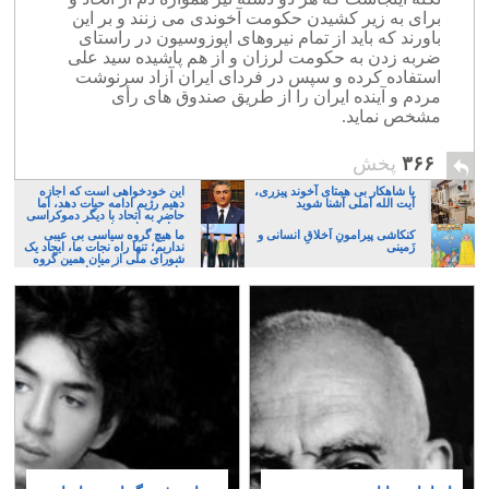
برای به زیر کشیدن حکومت آخوندی می زنند و بر این
باورند که باید از تمام نیروهای اپوزوسیون در راستای
ضربه زدن به حکومت لرزان و از هم پاشیده سید علی
استفاده کرده و سپس در فردای ایران آزاد سرنوشت
مردم و آینده ایران را از طریق صندوق های رأی
مشخص نماید.
۳۶۶
پخش
با شاهکار بی همتای آخوند پیزری،
این خودخواهی است که اجازه
آیت الله آملی آشنا شوید
دهیم رژیم ادامه حیات دهد، اما
حاضر به اتحاد با دیگر دموکراسی
خواهان نباشیم!
کنکاشی پیرامونِ اَخلاقِ انسانی و
ما هیچ گروه سیاسی بی عیبی
زَمینی
نداریم؛ تنها راه نجات ما، ایجاد یک
شورای ملی از میان همین گروه
های پر عیب و ایراد است