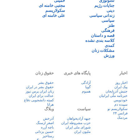
تکنولوژی
خمینی
جنایات رژیم
مجتبی خامنه ای
دینی
سکولاریسم
زندانی سیاسی
علی خامنه ای
سیاسی
طنز
فرهنگی
قصه و داستان
کلاسه بندی نشده
کمدی
مشکلات زنان
ورزش
اخبار
پایگاه های خبری
حقوق زنان
اخبار روز
آزادگی
حقوق بشر
پيک ايران
گویا
حقوق بشر در ایران
جنبش آذربایجان
همبوم
زنان ايران پرس نيوز
خبرنامه ملّی ایرانیان
عدالت برای ایران
خودنویس
کمیته دانشجویی دفاع
سپیده دم
هرانا
سیاست
وبلاگ
سکولاریسم نو
فرانس ۲۴
مردمک
جبهه آزادیخواهان
آذرخش
حزب مشروطه ایران
اصغر ارسنگ
شورای ملی ایران
باچه آزره
ملیون ایران
حسین یزدانی
رستاخیز