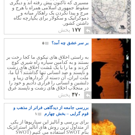
مسیری که تاکنون پیش رفته اند و دیگری
سقوط جمهوری اسلامی همراه با هرج و
مرج و پیدا نکردن یک راهکار میانه و
دموکراتیک و سکولار برای یکپارچه نگاه
داشتن کشور.
۱۷۷
پخش
بر سر عشق چه آمد؟
۵
به راستی اخلاق های نیکوی ما کجا رخت بر
بستند و به کدامین سیاره راه شیری کوچ
کردند و ما را با یک مُشت اخلاق های زشت
و ناپسند و ضد انسانی تنها گذاشتند؟ آیا ما،
ملت ایران، آن دسته از کردارهای زیبا و
دلنشین و انسانی را فراری دادیم و خود را
در منجلاب اخلاق های زشت و ناپسند غرق
نمودیم؟
۴۷۰
پخش
بررسی جامعه از دیدگاهی فراتر از مذهب و
قوم گرایی – بخش چهارم
۱
برای بررسی و آنالیز این سناریوها از یکی
از متداول ترین روش های آنالیز استراتژیک
بنام SWOT استفاده می کنیم (SWOT