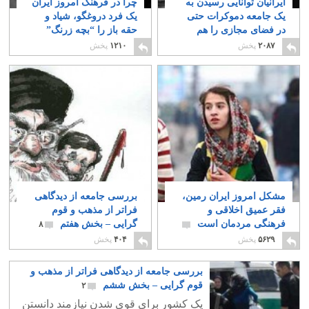
ایرانیان توانایی رسیدن به
چرا در فرهنگ امروز ایران
یک جامعه دموکرات حتی
یک فرد دروغگو، شیاد و
در فضای مجازی را هم
حقه باز را “بچه زرنگ”
ندارند!
می خوانند؟
۱۰
۷
۲۰۸۷
پخش
۱۲۱۰
پخش
مشکل امروز ایران رمین،
بررسی جامعه از دیدگاهی
فقر عمیق اخلاقی و
فراتر از مذهب و قوم
فرهنگی مردمان است
گرایی – بخش هفتم
۸
۱۰
۵۶۲۹
پخش
۴۰۴
پخش
بررسی جامعه از دیدگاهی فراتر از مذهب و
قوم گرایی – بخش ششم
۲
یک کشور برای قوی شدن نیازمند دانستن