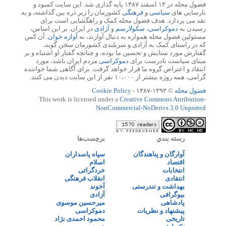
فضول محله در ۱۳ اسفند ۱۳۸۷ پایه گذاری شد. این سایت کمبود و
نارسایی های
سیاسی
و
فرهنگی
کشورمان را زیر ذره بین گذاشته، و به
نقد می پردازد. هدف فضول محله کمک و راهگشایی است برای
رسیدن به
دموکراسی
،
سکولارسم
و
آزادی
در ایران. بر این اساس،
مسئولین فضول محله همواره به دنبال آوازند، نه
آوازه خوان
. آن کس
که در راستای کمک به آزادی و سربلندی کشورمان سخن گوید،
گفتارش مورد ستایش و تحسین ما بوده، و چنانچه گفتار او اشتباه و بر
مبنای سیاست نادرست برای
دموکراسی
مردم ایران باشد، مورد
انتقاد و اعتراض گروه ما قرار خواهد گرفت. برای آگاهی شما خواننده
گرامی، همه روزه بیشتر از ۱۰،۰۰۰ نفر از این سایت دیدن می کنند.
فضول محله
© ۱۳۹۳-۱۳۸۷ -
Cookie Policy
This work is licensed under a
Creative Commons Attribution-
NonCommercial-NoDerivs 3.0 Unported
رسته بندي
برچسب‌ها
آوارگان و پناهندگان
سپاه پاسداران
اقتصاد
اسلام
انتخابات
خردگرائی
انتقادی
انقلاب فرهنگی
بهداشت و تندرستی
آخوند
بیوگرافی
آزادی
پادشاهی
میرحسین موسوی
پیشنهاد و نظریات
دموکراسی
تاریخی
محمود احمدی نژاد