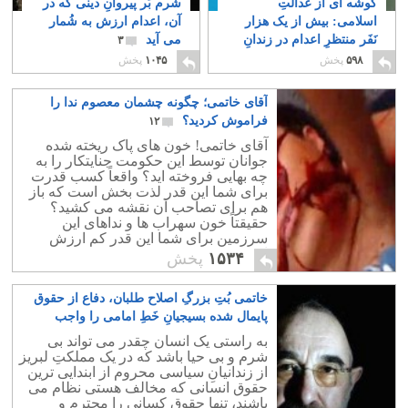
گوشه ای از عدالتِ
شَرم بَر پیروانِ دینی که در
اسلامی: بیش از یک هزار
آن، اعدام ارزش به شُمار
نَفَر منتظرِ اعدام در زندانِ
می آید
۳
رجایی شهر!
۶
۵۹۸
پخش
۱۰۴۵
پخش
آقای خاتمی؛ چگونه چشمان معصوم ندا را
فراموش کردید؟
۱۲
آقای خاتمی! خون های پاک ریخته شده
جوانان توسط این حکومت جنایتکار را به
چه بهایی فروخته اید؟ واقعاً کسب قدرت
برای شما این قدر لذت بخش است که باز
هم برای تصاحب آن نقشه می کشید؟
حقیقتاً خون سهراب ها و نداهای این
سرزمین برای شما این قدر کم ارزش
است؟
۱۵۳۴
پخش
خاتمی بُتِ بزرگِ اصلاح طلبان، دفاع از حقوق
پایمال شده بسیجیانِ خَطِ امامی را واجب
دانست!
۱۱
به راستی یک انسان چقدر می تواند بی
شرم و بی حیا باشد که در یک مملکتِ لبریز
از زندانیانِ سیاسی محروم از ابندایی ترین
حقوق انسانی که مخالف هستی نظام می
باشند، تنها حقوق کسانی را محترم و