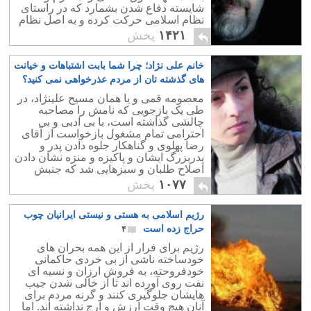
شایسته دفاع شدن بشمارد که در راستای
نظام اسلامی حرکت کرده و به اصل نظام
باور و اعتقاد داشته باشند؟
۱۴۲۱
پخش
خانم علی نژاد؛ چرا شما بابت اشتباهات و خیانت
های گذشته تان از مردم عذرخواهی نمی کنید؟
۴۳
معصومه قمی و یا همان مسیح علینژاد، در
طی یک بازجویی که نامش را مصاحبه
چالشی گذاشته است، با بی ادبی و بی
احترامی تمام مشغول بازخواست از آقای
رضا پهلوی و گناهکار جلوه دادن پدر و
پدربزرگ ایشان و پاکیزه و منزه نشان دادن
اصلاح طلبان و سبزهایی شد که جنبش
مردمی را به بیراهه کشیدند. زهی بی
۱۰۷۷
پخش
شرمی خانم علینژاد
رژیم اسلامی به هستی و نیستی ایرانیان چوب
حراج زده است
۴
رژیم برای فرار از این همه بحران های
خودساخته ناشی از بی خردی حاکمانی
خودفروحته، به فروش ارزان و نسیه ای
نفت روی آورده اند تا از خالی شدن جیب
هایشان جلوگیری کنند و گرنه مردم برای
آنان هیچ وقت ارزش و ارج نداشته اند. اما