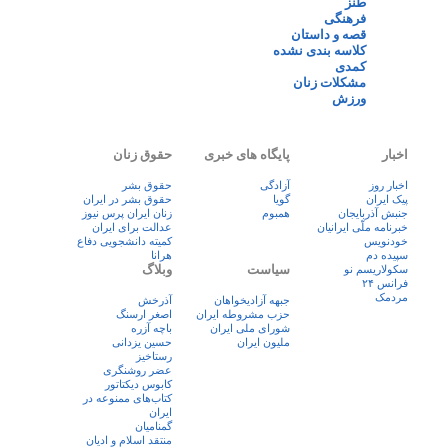
طنز
فرهنگی
قصه و داستان
کلاسه بندی نشده
کمدی
مشکلات زنان
ورزش
اخبار
پایگاه های خبری
حقوق زنان
اخبار روز
آزادگی
حقوق بشر
پيک ايران
گویا
حقوق بشر در ایران
جنبش آذربایجان
همبوم
زنان ايران پرس نيوز
خبرنامه ملّی ایرانیان
عدالت برای ایران
خودنویس
کمیته دانشجویی دفاع
سپیده دم
هرانا
سیاست
وبلاگ
سکولاریسم نو
فرانس ۲۴
مردمک
جبهه آزادیخواهان
آذرخش
حزب مشروطه ایران
اصغر ارسنگ
شورای ملی ایران
باچه آزره
ملیون ایران
حسین یزدانی
رستاخیز
عضر روشنگری
کابوس دیکتاتور
کتاب‌های ممنوعه در
ایران
گمنامیان
منتقد اسلام و ادیان