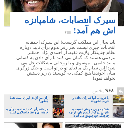
سیرک انتصابات، شامپانزه
اش هم آمد!
۲
باید بحال این مملکت گریست! این سیرک احمقانه
انتخابات چیزی نیست بجز رفراندوم برای تایید دوباره
نظام جنایتکار ولایت فقیه. از احمدی نژاد احمقتر
مردمی هستند که گمان می کنند با رأی دادن به کسانی
مانند خاتمی ، موسوی و یا روحانی مشکلات حل می
شود! این نظام یک مافیای تو در تو است و جنگ زرگری
میان آخوندها هیچ کمکی به گوسپندان زیر دستش
نخواهد نمود!
۹۶۸
پخش
با درود به آنها که رأی نداده و
رأی من آزادی ایران است شما
فریب نخوردند
چطور؟
شکنجه و بی حرمتی نسبت به
هر دانه رأی که داده شود ، رأی به
بانوان بزرگوار کشورمان، از چه
خامنه ای و نظام اسلامی است
فرهنگی سرچشمه می گیرد؛
ایرانی، و یا تازیان؟