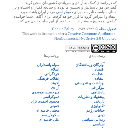
که در راستای کمک به آزادی و سربلندی کشورمان سخن گوید،
گفتارش مورد ستایش و تحسین ما بوده، و چنانچه گفتار او اشتباه و بر
مبنای سیاست نادرست برای
دموکراسی
مردم ایران باشد، مورد
انتقاد و اعتراض گروه ما قرار خواهد گرفت. برای آگاهی شما خواننده
گرامی، همه روزه بیشتر از ۱۰،۰۰۰ نفر از این سایت دیدن می کنند.
فضول محله
© ۱۳۹۳-۱۳۸۷ -
Cookie Policy
This work is licensed under a
Creative Commons Attribution-
NonCommercial-NoDerivs 3.0 Unported
رسته بندي
برچسب‌ها
آوارگان و پناهندگان
سپاه پاسداران
اقتصاد
اسلام
انتخابات
خردگرائی
انتقادی
انقلاب فرهنگی
بهداشت و تندرستی
آخوند
بیوگرافی
آزادی
پادشاهی
میرحسین موسوی
پیشنهاد و نظریات
دموکراسی
تاریخی
محمود احمدی نژاد
تکنولوژی
خمینی
جنایات رژیم
مجتبی خامنه ای
دینی
سکولاریسم
زندانی سیاسی
علی خامنه ای
سیاسی