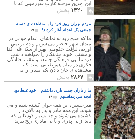
این اخرین مرحله غارت سرزمینی که با
اعتماد به این جلادان، باید چنین تاوان
۱۴۲۰
پخش
بدهند؟
مردم تهران روز خود را با مشاهده ی دسته
جمعی یک اعدام آغاز کردند!
۱۹
ما که صبح زود به تماشای اعدام جوانی در
میدان شهر حاضر می شویم و دم بر نمی
آوریم، لیاقت حکومتی بهتر از سیّد علی گدا
و مشتی آخوند جنایتکار را نخواهیم داشت.
درد ما، بی فرهنگی جامعه و عقب افتادگی
فکری در میان هموطنانی است که
مشاهده ی جان دادن یک انسان را به
خواندن دو خط کتاب، ترجیح می دهند.
۲۸۶۷
پخش
ما ز یاران چشم یاری داشتیم – خود غلط بود
آنچه می پنداشتیم
۱۹
میرحسین، این همه جوان کشته شده و می
شوند، این همه مادر و پدر به بالای دار
کشیده می شوند و چه بسیار کودکانی که
باید از بی پدری و یا بی مادری رنج ببرند.