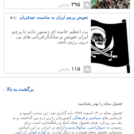
۳۹۵
پخش
تعویض پرچم ایران به مناسبت عیدقربان
۵
بت اعظم خامنه ای دستور دادند تا پرچم
ایران تعویض و نمایانگرقربانی های پی
درپی رژیم باشد.
۱۱۵
پخش
برگشت به بالا
فضول محله را بهتر بشناسید
فضول محله در ۱۳ اسفند ۱۳۸۷ پایه گذاری شد. این سایت کمبود و
نارسایی های
سیاسی
و
فرهنگی
کشورمان را زیر ذره بین گذاشته، و به
نقد می پردازد. هدف فضول محله کمک و راهگشایی است برای
رسیدن به
دموکراسی
،
سکولارسم
و
آزادی
در ایران. بر این اساس،
مسئولین فضول محله همواره به دنبال آوازند، نه
آوازه خوان
. آن کس