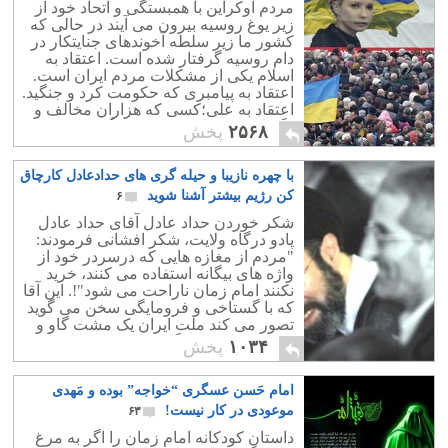
مردم اوکراین با همبستگی و اتحاد خود از
زیر یوغ روسیه بیرون می آیند در حالی که
کشور ما زیر سلطه آخوندهای جنایتکار در
دام روسیه گرفتار شده است. اعتقاد به
اسلام یکی از مشکلات مردم ایران است.
اعتقاد به پیامبری که حکومت کرد و جنگید.
اعتقاد به علی؛کسی که هزاران مخالف و
دگر اندیش را از دم شمشیر گذرانید.
۲۵۶۸
پخش
با چهره نازیبا و حیله گری های حدادعادل کارچاق
کن رژیم بیشتر آشنا شوید
۶
شکر خوردن حداد عادل آقای حداد عادل
پادو درگاه ولایت، شکر افشانی فرمودند:
"مردم از مغازه هایی که درسردر خود از
واژه های بیگانه استفاده می کنند، خرید
نکنند امام زمان ناراحت می شود"!. این آقا
که با گستاخی و فرومایگی سخن می گوید
تصور می کند ملت ایران یک مشت گاو و
خرند وبه این یاوه گویی ها توجهی دارند
۱۰۳۴
پخش
امام حَسن عسگری “خواجه” بوده و مَهدی
موعودی در کار نیست!
۶۳
داستان کودکانه امام زمان را اگر به مرغ