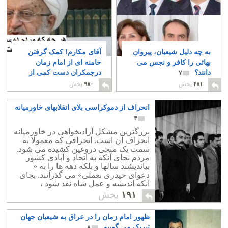
به چه دلیل شیعیان، پیروان
آقای مکارم! کمک گرفتن
بهائی را کافر و نجس می
خامنه ای از امام زمان
دانند؟
درجمکران دست کمی از
۷
گاوپرستی ندارد.
۱۲
۴۸۱
پخش
۹۸۰
پخش
انحراف از دموکراسی بلای انقلابهای خاورمیانه
۴
بزرگترین مشکل آزادیخواهی در خاورمیانه
انحراف آن است. انحرافی که معمولا به
سمت یک منجی دروغین کشیده می شود.
مردم بجای آنکه به اتحاد و آبادی کشور
بیاندیشند سالها و بلکه دهه ها را به «
دعوای حیدری نعمتی» می گذرانند. بجای
آنکه اندیشه و عمل شاه نقد شود ،
شخصیت او را نقد می کنند. به ترور
۱۹۱
پخش
شخصیت و تخریب او می پردازند. بجای نقد
مصدق و یا شاپور بختیار سعی در مدرک
ظهور امام زمان را در عراق به شیعیان جهان
سازی برای اثبات خیانت ایشان هستند.
تبریک می گوییم
۸