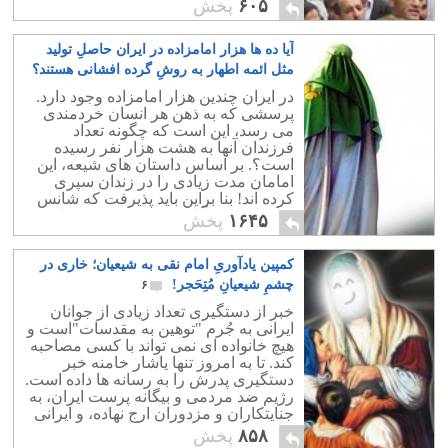
و همراهی با آن به شمار رود.
۶۰۵
پخش
آیا ده ها هزار امامزاده در ایران حاصلِ تولید
مثل ائمه اطهار به روشِ گرده افشانی هستند؟
۱۹
در ایران چندین هزار امامزاده وجود دارد.
پرسشی که به ذهن هر انسان خردمندی
می رسد، این است که چگونه تعداد
فرزندان آنها به هشت هزار نفر رسیده
است؟. بر اساس داستان های شیعه، این
امامان مدت زیادی را در زندان سپری
کرده اند! بنا براین باید پذیرفت که شانس
بچه دار شدن آنان در حد نود درصد کاهش
۱۶۴۵
پخش
می یافته است!
کمپین یادآوریِ امام نقی به شیعیان؛ خاری در
چشمِ شیعیانِ مُتِحَجر!
۶
خبر از دستگیری تعداد زیادی از جوانان
ایرانی به جُرم "توهین به مقدسات"است و
هیچ خانواده ای نمی تواند با کسی مصاحبه
کند. تا به امروز تنها یاشار خامنه خبر
دستگیری پدرش را به رسانه ها داده است.
رژیم ضد مردمی و بیگانه پرست ایران، به
جنایتکاران و مزدوران ارج نهاده، و ایرانی
را شکنجه و اعدام می کند.
۸۵۸
پخش