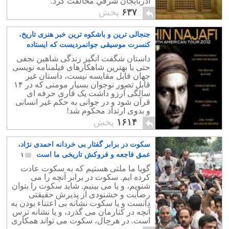
آذربايجان شرقي مخالفت کرد.
۶۳۷
پخش
جنجالی ترین و باشکوه ترین خبر هنری تاریخ،
کنسرت موسیقی جوانمردیست که ایستاده
مردن را برگزید!
۱۲
داستان شگفت انگیز زندگی شاهین نجفی
حتی با بهترین شاهکارهای فیلمنامه نویسی
جهان قابل مقایسه نیست، داستان غیر
قابل تصور نوجوان بسیار مومنی که در ۱۴
سالگی آرزو داشت یک قاری حرفه ای
قرآن شود و در جوانی به حکم غیر انسانی
و بدوی ارتداد محکوم شد!
۱۶۱۴
پخش
سکوت در برابر گفتار بی خردانه احمدی نژاد،
عمق فاجعه و فروکش تاریخی ما است
۱
گویا ما ملتی هستیم که به سکوت عادت
کرده ایم. سکوت در برابر آنچه را می
شنویم، و یا می بینیم. شاید سکوت را بتوان
رضایت و خشنودی از پذیرش حقیقتی
دانست و یا سکوت نشانه بی اعتناء بودن به
آنچه در کنارمان می گذرد، و یا نشانه ترس
است. در هرحال، سکوت می تواند همکاری