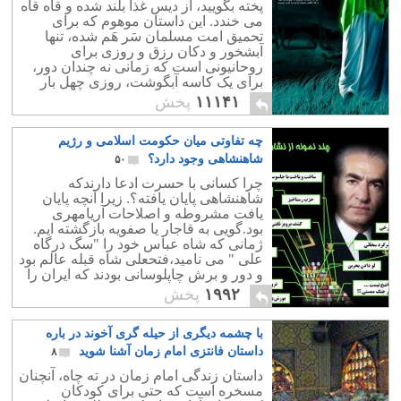
پخته بگویید، از دیس غذا بلند شده و قاه قاه
می خندد. این داستان موهوم که برای
تحمیق امت مسلمان سَر هَم شده، تنها
آبشخور و دکان رزق و روزی برای
روحانیونی است که زمانی نه چندان دور،
برای یک کاسه آبگوشت، روزی چهل بار
امام حسین را زنده کرده و بعد سر می
۱۱۱۴۱
پخش
بریدند.
چه تفاوتی میان حکومت اسلامی و رژیم
شاهنشاهی وجود دارد؟
۵۰
چرا کسانی با حسرت ادعا دارندکه
شاهنشاهی پایان یافته؟. زیرا آنچه پایان
یافت مشروطه و اصلاحات آریامهری
بود.گویی به قاجار یا صفویه بازگشته ایم.
ژمانی که شاه عباس خود را "سگ درگاه
علی " می نامید،فتحعلی شاه قبله عالم بود
و دور و برش چاپلوسانی بودند که ایران را
مرکز جهان و شاه را قدرت اول دنیا می
۱۹۹۲
پخش
نامیدند.
با چشمه دیگری از حیله گری آخوند در باره
داستان فانتزی امام زمان آشنا شوید
۸
داستان زندگی امام زمان در ته چاه، آنچنان
مسخره است که حتی برای کودکان