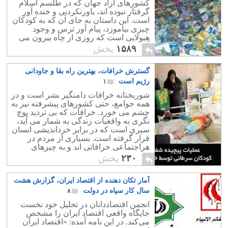
کشورهای آزاد جهان که در طلسم اسلام
گرفتار نبوده اند، باورنکردنی و خنده آور
است. این داستان به جای آن که به کودکان
چیزی بیاموزد، پیام آور ترس و وجود
هیولایی است که روزی از چاه بیرون می
آید سوار بر اسب به کشتار جهانیان می
۱۵۸۹
پخش
پردازد.
گسترش خرافات، بهترین راه بقا و جاودانی
رژیم است
۱
شوربختانه خرافات دامنگیر بشر است و در
همه جوامع، حتی کشورهای پیشرفته نیز به
چشم می خورد. خرافات که بی تردید پوچ
نگری به واقعیات زندگی به شمار می آید،
سپری است که در برابر خرداندیشی انسان
قرار گرفته است. بسیاری از مردم در
هراجتماعی خرافاتی اند و به چیزهای
موهوم و حتی مسخره نیز اعتقاد دارند،
۲۳۰
پخش
آمار تکان دهنده از اقتصاد ایران، گزارش هشت
سال کار سپاه در دولت
۸
انجمن اقتصاددانان در تحلیل خود نخست
جایگاه واقعی اقتصاد ایران را مشخص
می‌کند. در این نامه آمده: «اقتصاد ایران