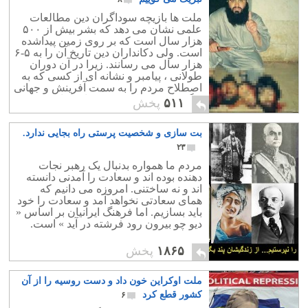
ملت ها بازیچه سوداگران دین مطالعات
علمی نشان می دهد که بشر بیش از ۵۰۰
هزار سال است که بر روی زمین پیداشده
است. ولی دکانداران دین تاریخ آن را به ۵-۶
هزار سال می رسانند. زیرا در آن دوران
طولانی ، پیامبر و نشانه ای از کسی که به
اصطلاح مردم را به سمت آفرینش و جهانی
دیگر راهنمایی کند وجود نداشته است.
۵۱۱
پخش
بت سازی و شخصیت پرستی راه بجایی ندارد.
۲۳
مردم ما همواره بدنبال یک رهبر نجات
دهنده بوده اند و سعادت را آمدنی دانسته
اند و نه ساختنی. امروزه می دانیم که
همای سعادتی نخواهد آمد و سعادت را خود
باید بسازیم. اما فرهنگ ایرانیان بر اساس «
دیو چو بیرون رود فرشته در آید » است.
۱۸۶۵
پخش
ملت اوکراین خون داد و دست روسیه را از آن
کشور قطع کرد
۶