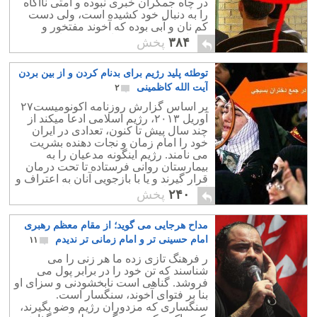
در چاه جمکران خبری نبوده و امتی ناآگاه
را به دنبال خود کشیده است، ولی دست
کم نان و آبی بوده که آخوند مفتخور و
سربار جامعه را به نوایی می رساند.
۳۸۴
پخش
توطئه پلید رژیم برای بدنام کردن و از بین بردن
آیت الله کاظمینی
۲
بر اساس گزارش روزنامه اکونومیست۲۷
آوریل ۲۰۱۳، رژیم اسلامی ادعا میکند از
چند سال پیش تا کنون، تعدادی در ایران
خود را امام زمان و نجات دهنده بشریت
می نامند. رژیم اینگونه مدعیان را به
بیمارستان روانی فرستاده تا تحت درمان
قرار گیرند و یا با بازجویی آنان به اعتراف و
اقرار ادعای پوچ و واهی خود وادار کند.
۲۴۰
پخش
مداح هرجایی می گوید؛ از مقام معظم رهبری
امام حسینی تر و امام زمانی تر ندیدم
۱۱
ر فرهنگ تازی زده ما هر زنی را می
شناسند که تن خود را در برابر پول می
فروشد. گناهی است نابخشودنی و سزای او
بنا بر فتوای آخوند، سنگسار است.
سنگساری که مزدوران رژیم وضو بگیرند،