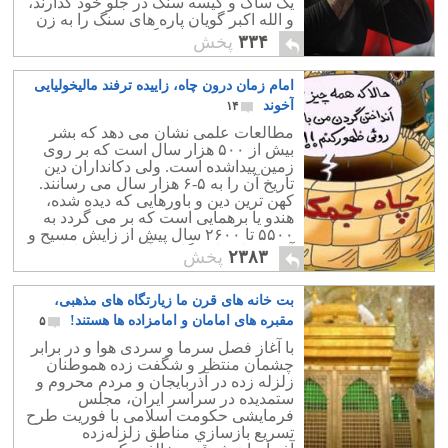
یک ساک و کیسه سنگ در جلو خود گذارند،
و الله اکبر گویان پاره های سنگ را به زن
درمانده و اسیر در چنگال دکانداران دین
۳۳۴
پخش
پرتاب کند.
امام زمان درون چاه، زاییده ترفند مالیخولیایی
آخوند
۱۴
مطالعات علمی نشان می دهد که بشر
بیش از ۵۰۰ هزار سال است که بر روی
زمین پیداشده است. ولی دکانداران دین
تاریخ آن را به ۵-۶ هزار سال می رسانند.
کهن ترین دین و باورهایی که دیده شده،
هندو یا برهمایی است که بر می گردد به
۵۵۰۰ تا ۲۶۰۰ سال پیش از زایش مسیح و
آن هم با خدای یگانه و آسمانی ارتباطی
۲۳۸۳
پخش
ندارد.
بت خانه های قرن ما زیارتگاه های مذهبی،
مقبره های امامان و امامزاده ها هستند!
۵
با آغاز فصل سرما و سردی هوا و در برابر
چشمان منتظر و شگفت زده هموطنان
زلزله زده در آذربایجان و مردم محروم و
ستمدیده در سراسر ایران، مجلس
فرمایشی حکومت اسلامی با فوريت طرح
تسريع بازسازي مناطق زلزله‌زده