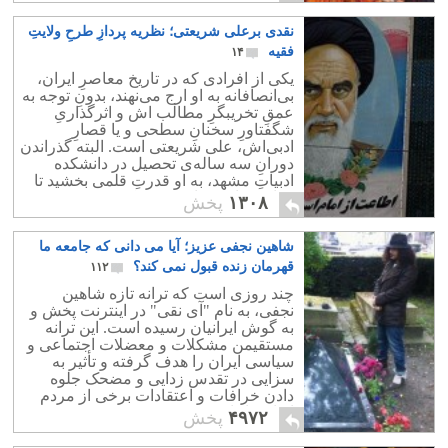
نقدی برعلی‌ شریعتی؛ نظریه‌ پردازِ طرحِ ولایتِ
فقیه
۱۴
یکی‌ از افرادی که در تاریخ معاصرِ ایران،
بی‌انصافانه به او ارج می‌نهند، بدونِ توجه به
عمقِ تخریبگرِ مطالب‌ اش و اثر‌گذاریِ
شگفتاورِ سخنانِ سطحی و یا قصارِ
ادبی‌اش، علی‌ شریعتی است. البته گذراندن
دورانِ سه‌ ساله‌ی تحصیل در دانشکده
ادبیاتِ مشهد، به او قدرتِ قلمی بخشید تا
بتواند خواننده را مجذوب کند.
۱۳۰۸
پخش
شاهین نجفی عزیز؛ آیا می دانی که جامعه ما
قهرمان زنده قبول نمی کند؟
۱۱۲
چند روزی است که ترانه تازه شاهین
نجفی، به نام "آی نقی" در اینترنت پخش و
به گوش ایرانیان رسیده است. این ترانه
مستقیمن مشکلات و معضلات اجتماعی و
سیاسی ایران را هدف گرفته و تأثیر به
سزایی در تقدس زدایی و مضحک جلوه
دادن خرافات و اعتقادات برخی از مردم
ایران را دارد.
۴۹۷۲
پخش