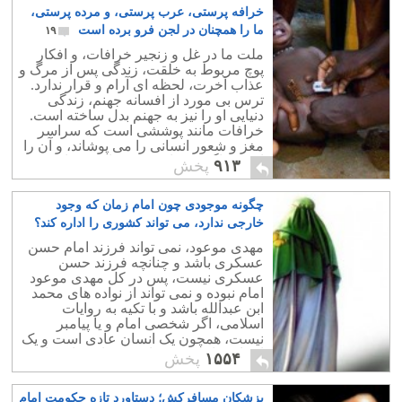
خرافه پرستی، عرب پرستی، و مرده پرستی،
ما را همچنان در لجن فرو برده است
۱۹
ملت ما در غل و زنجیر خرافات، و افکار
پوچ مربوط به خلقت، زندگی پس از مرگ و
عذاب آخرت، لحظه ای آرام و قرار ندارد.
ترس بی مورد از افسانه جهنم، زندگی
دنیایی او را نیز به جهنم بدل ساخته است.
خرافات مانند پوششی است که سراسر
مغز و شعور انسانی را می پوشاند، و آن را
ازهرفراگیری و اندیشیدن باز می دارد.
۹۱۳
پخش
چگونه موجودی چون امام زمان که وجود
خارجی ندارد، می تواند کشوری را اداره کند؟
۶۰
مهدی موعود، نمی تواند فرزند امام حسن
عسکری باشد و چنانچه فرزند حسن
عسکری نیست، پس در کل مهدی موعود
امام نبوده و نمی تواند از نواده های محمد
ابن عبدالله باشد و با تکیه به روایات
اسلامی، اگر شخصی امام و یا پیامبر
نیست، همچون یک انسان عادی است و یک
انسان عادی نمی تواند بیش از هزار سال
۱۵۵۴
پخش
زندگی کند.
پزشکان مسافرکش؛ دستاورد تازه حکومت امام