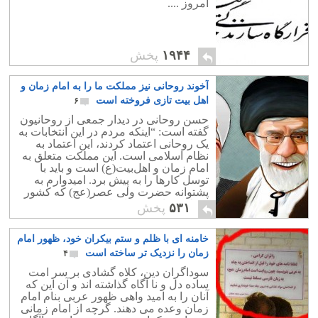
امروز ....
۱۹۴۴
پخش
آخوند روحانی نیز مملکت ما را به امام زمان و
اهل بیت تازی فروخته است
۶
حسن روحانی در دیدار جمعی از روحانیون
گفته است: “اینکه مردم در این انتخابات به
یک روحانی اعتماد کردند، این اعتماد به
نظام اسلامی است. این مملکت متعلق به
امام زمان و اهل‌بیت(ع) است و باید با
توسل کارها را به پیش برد. امیدوارم به
پشتوانه حضرت ولی عصر(عج) که کشور
متعلق به اوست کارها پیش برود.”
۵۳۱
پخش
خامنه ای با ظلم و ستم بیکران خود، ظهور امام
زمان را نزدیک تر ساخته است
۴
سوداگران دین، کلاه گشادی بر سر امت
ساده دل و نا آگاه گذاشته اند و آن این که
آنان را به امید واهی ظهور عربی بنام امام
زمان وعده می دهند. گرچه از امام زمانی