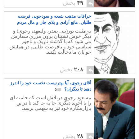
۴۹
پخش
خرافات مذهب شیعه و سودجویی فرصت
طلبان، مانع آزادی و بلای جان و مال مردم
ایران- بخش دوم
۱۴
به مثلث بور(بنی صدر، ولیعهد، رجوی) و
دیگر خوش نشینان برون مرزی سفارش
می شود که با گذشته تاریک و ناجور
سیاسی خود و بافرصت طلبی، در همایش
جوانان ما دخالت نکنند.
۲۰۸
پخش
آقای رجوی، آیا بهترنیست نخست خود را اندرز
دهید تا دیگران؟
۵
مسعود رجوی درتلاش است که خامنه ای
را با آخوند دیگری جا به جا کند تا دراین
بازارمکاره خود نیز به سهمی برسد.
۲۸
پخش