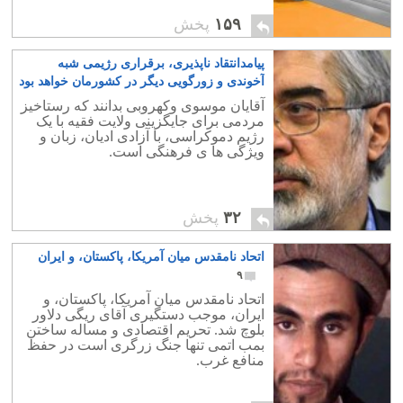
۱۵۹
پخش
پیامدانتقاد ناپذیری، برقراری رژیمی شبه
آخوندی و زورگویی دیگر در کشورمان خواهد بود
۶
آقایان موسوی وکهروبی بدانند که رستاخیز
مردمی برای جایگزینی ولایت فقیه با یک
رژیم دموکراسی، با آزادی ادیان، زبان و
ویژگی ها ی فرهنگی است.
۳۲
پخش
اتحاد نامقدس میان آمریکا، پاکستان، و ایران
۹
اتحاد نامقدس میان آمریکا، پاکستان، و
ایران، موجب دستگیری آقای ریگی دلاور
بلوچ شد. تحریم اقتصادی و مساله ساختن
بمب اتمی تنها جنگ زرگری است در حفظ
منافع غرب.