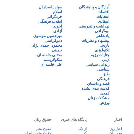
آوارگان و پناهندگان
سپاه پاسداران
اقتصاد
اسلام
انتخابات
خردگرائی
انتقادی
انقلاب فرهنگی
بهداشت و تندرستی
آخوند
بیوگرافی
آزادی
پادشاهی
میرحسین موسوی
پیشنهاد و نظریات
دموکراسی
تاریخی
محمود احمدی نژاد
تکنولوژی
خمینی
جنایات رژیم
مجتبی خامنه ای
دینی
سکولاریسم
زندانی سیاسی
علی خامنه ای
سیاسی
طنز
فرهنگی
قصه و داستان
کلاسه بندی نشده
کمدی
مشکلات زنان
ورزش
اخبار
پایگاه های خبری
حقوق زنان
اخبار روز
آزادگی
حقوق بشر
پيک ايران
گویا
حقوق بشر در ایران