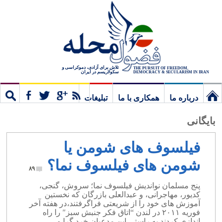
تلاش برای آزادی، دموکراسی و
THE PURSUIT OF FREEDOM,
سکولاریسم در ایران
DEMOCRACY & SECULARISM IN IRAN
درباره ما
همکاری با ما
تبلیغات
نخستین
مشترک
جستج
بایگانی
برگ
فیلسوف های شومن یا
شومن های فیلسوف نما؟
۸۹
پنج مسلمان نواندیش فیلسوف نما؛ سروش، گنجی،
کدیور، مهاجرانی، و عبدالعلی بازرگان که نخستین
آموزش های خود را از شریعتی فراگرفتند،در هفته آخر
فوریه ۲۰۱۱ در لندن “اتاق فکر جنبش سبز″ را راه
اندازی کردند.به راستی این مدعیان خرد گرا و