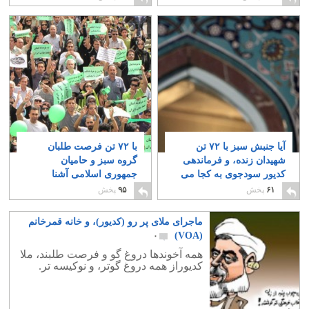
آیا جنبش سبز با ۷۲ تن
با ۷۲ تن فرصت طلبان
شهیدان زنده، و فرماندهی
گروه سبز و حامیان
کدیور سودجوی به کجا می
جمهوری اسلامی آشنا
رود؟
شوید
۷
۱۸
۶۱
پخش
۹۵
پخش
ماجرای ملای پر رو (کدیور)، و خانه قمرخانم
(VOA)
۰
همه آخوندها دروغ گو و فرصت طلبند، ملا
کدیوراز همه دروغ گوتر، و نوکیسه تر.