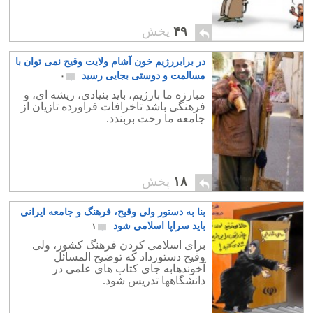
۴۹
پخش
در برابررژیم خون آشام ولایت وقیح نمی توان با
مسالمت و دوستی بجایی رسید
۰
مبارزه ما بارژیم، باید بنیادی، ریشه ای، و
فرهنگی باشد تاخرافات فراورده تازیان از
جامعه ما رخت بربندد.
۱۸
پخش
بنا به دستور ولی وقیح، فرهنگ و جامعه ایرانی
باید سراپا اسلامی شود
۱
برای اسلامی کردن فرهنگ کشور، ولی
وقیح دستورداد که توضیح المسائل
آخوندهابه جای کتاب های علمی در
دانشگاهها تدریس شود.