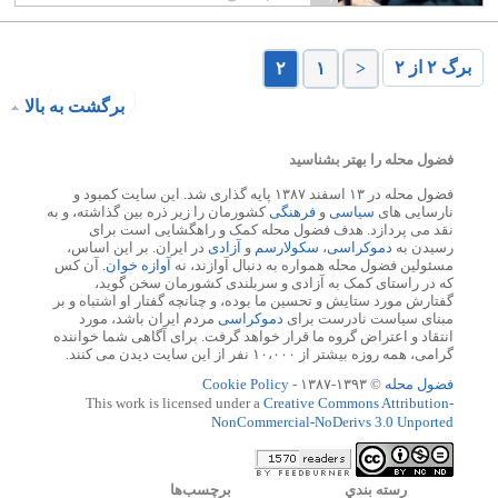
برگ ۲ از ۲
۲
۱
<
برگشت به بالا
فضول محله را بهتر بشناسید
فضول محله در ۱۳ اسفند ۱۳۸۷ پایه گذاری شد. این سایت کمبود و
نارسایی های
سیاسی
و
فرهنگی
کشورمان را زیر ذره بین گذاشته، و به
نقد می پردازد. هدف فضول محله کمک و راهگشایی است برای
رسیدن به
دموکراسی
،
سکولارسم
و
آزادی
در ایران. بر این اساس،
مسئولین فضول محله همواره به دنبال آوازند، نه
آوازه خوان
. آن کس
که در راستای کمک به آزادی و سربلندی کشورمان سخن گوید،
گفتارش مورد ستایش و تحسین ما بوده، و چنانچه گفتار او اشتباه و بر
مبنای سیاست نادرست برای
دموکراسی
مردم ایران باشد، مورد
انتقاد و اعتراض گروه ما قرار خواهد گرفت. برای آگاهی شما خواننده
گرامی، همه روزه بیشتر از ۱۰،۰۰۰ نفر از این سایت دیدن می کنند.
فضول محله
© ۱۳۹۳-۱۳۸۷ -
Cookie Policy
This work is licensed under a
Creative Commons Attribution-
NonCommercial-NoDerivs 3.0 Unported
رسته بندي
برچسب‌ها