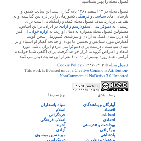
فضول محله را بهتر بشناسید
فضول محله در ۱۳ اسفند ۱۳۸۷ پایه گذاری شد. این سایت کمبود و
نارسایی های
سیاسی
و
فرهنگی
کشورمان را زیر ذره بین گذاشته، و به
نقد می پردازد. هدف فضول محله کمک و راهگشایی است برای
رسیدن به
دموکراسی
،
سکولارسم
و
آزادی
در ایران. بر این اساس،
مسئولین فضول محله همواره به دنبال آوازند، نه
آوازه خوان
. آن کس
که در راستای کمک به آزادی و سربلندی کشورمان سخن گوید،
گفتارش مورد ستایش و تحسین ما بوده، و چنانچه گفتار او اشتباه و بر
مبنای سیاست نادرست برای
دموکراسی
مردم ایران باشد، مورد
انتقاد و اعتراض گروه ما قرار خواهد گرفت. برای آگاهی شما خواننده
گرامی، همه روزه بیشتر از ۱۰،۰۰۰ نفر از این سایت دیدن می کنند.
فضول محله
© ۱۳۹۳-۱۳۸۷ -
Cookie Policy
This work is licensed under a
Creative Commons Attribution-
NonCommercial-NoDerivs 3.0 Unported
رسته بندي
برچسب‌ها
آوارگان و پناهندگان
سپاه پاسداران
اقتصاد
اسلام
انتخابات
خردگرائی
انتقادی
انقلاب فرهنگی
بهداشت و تندرستی
آخوند
بیوگرافی
آزادی
پادشاهی
میرحسین موسوی
پیشنهاد و نظریات
دموکراسی