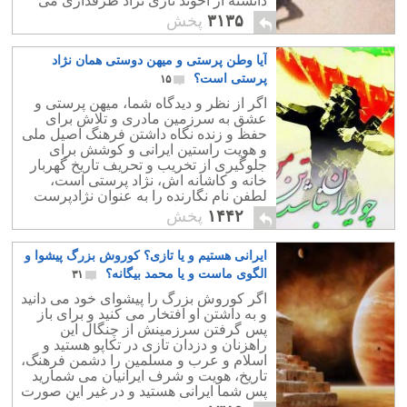
دانسته از آخوند تازی نژاد طرفداری می
کنند، از شرافت انسانی بدورند.
۳۱۳۵
پخش
آیا وطن پرستی و میهن دوستی همان نژاد
پرستی است؟
۱۵
اگر از نظر و دیدگاه شما، میهن پرستی و
عشق به سرزمین مادری و تلاش برای
حفظ و زنده نگاه داشتن فرهنگ اصیل ملی
و هویت راستین ایرانی و کوشش برای
جلوگیری از تخریب و تحریف تاریخ گهربار
خانه و کاشانه اش، نژاد پرستی است،
لطفن نام نگارنده را به عنوان نژادپرست
ترین ایرانی، در لیست نژادپرستان خود ثبت
۱۴۴۲
پخش
کنید.
ایرانی هستیم و یا تازی؟ کوروش بزرگ پیشوا و
الگوی ماست و یا محمد بیگانه؟
۳۱
اگر کوروش بزرگ را پیشوای خود می دانید
و به داشتن او افتخار می کنید و برای باز
پس گرفتن سرزمینش از چنگال این
راهزنان و دزدان تازی در تکاپو هستید و
اسلام و عرب و مسلمین را دشمن فرهنگ،
تاریخ، هویت و شرف ایرانیان می شمارید
پس شما ایرانی هستید و در غیر این صورت
تازی هستید و باید به عربستان بازگردید.