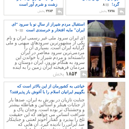
گرد!
زشت و شرم آور است
۸
۲۴
۲۸۹۸
پخش
۲۲۸۴
پخش
استقبال مردم شیراز از سالِ نو با سرود “ای
ایران” مایه افتخار و خرسندی است
۱۰
ای ایران سرود ملی غیر رسمی ایران و نام
یکی از مشهورترین سرودهای میهنی و ملی
گرایانه‌ ایران است. بسیاری آن را
مردمی‌ترین سرود معاصر در ایران
دانسته‌اند و مردم شیراز با خواندن این
سرود به هنگام نوروز، ایران دوستان و
مردمان فرهیخته ایران زمین را به آینده
درخشان این مرز و بوم امیدوار ساختند.
۱۸۵۴
پخش
خیانتی به کشورمان از این بالاتر است که
بگوییم ایرانیان اسلام را با آغوش باز پذیرفتند؟
۵۴
جنایت تازیان در یورش به ایران، صدها بار
از جنایات هیتلر و استالین و هیاطله بیشتر
و وحشتناک تر بوده است. وجدان پاک و
شرافت انسانی می خواهد که این حقیقت
تلخ را بپذیرد و گفتار آخوند لعنتی و جنایتکار
ضد ایرانی را نادیده گیرد. آن هایی که