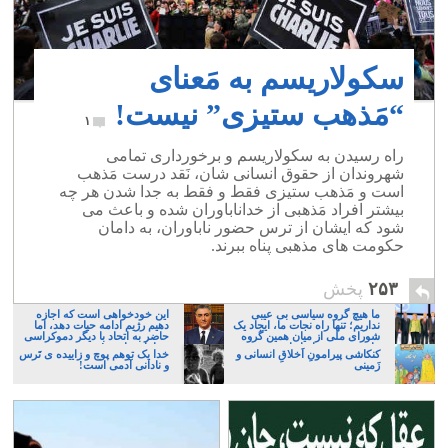
سکولاریسم به مَعنای
“مَذهب ستیزی” نیست!
۱
راه رسیدن به سکولاریسم و برخورداری تمامی
شهروندان از حقوق انسانی شان، نَقد درست مَذهب
است و مَذهب ستیزی فقط و فقط به جدا شدن هر چه
بیشتر افراد مَذهبی از خداناباوران شده و باعث می
شود که ایشان از ترس حضور ناباوران، به دامان
حکومت های مذهبی پناه ببرند.
۲۵۳
پخش
ما هیچ گروه سیاسی بی عیبی
این خودخواهی است که اجازه
نداریم؛ تنها راه نجات ما، ایجاد یک
دهیم رژیم ادامه حیات دهد، اما
شورای ملی از میان همین گروه
حاضر به اتحاد با دیگر دموکراسی
های پر عیب و ایراد است
خواهان نباشیم!
کنکاشی پیرامونِ اَخلاقِ انسانی و
خدا یک توهم پوچ و زاییده ی تَرس
زَمینی
و نادانی آدمی است!