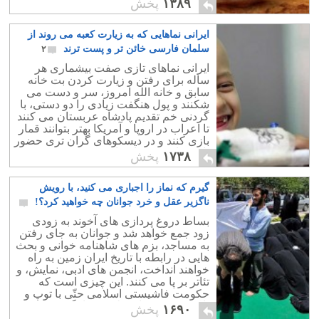
۱۳۸۹
پخش
ایرانی نماهایی که به زیارت کعبه می روند از
سلمان فارسی خائن تر و پست ترند
۲
ایرانی نماهای تازی صفت بیشماری هر
ساله برای رفتن و زیارت کردن بت خانه
سابق و خانه الله امروز، سر و دست می
شکنند و پول هنگفت زیادی را دو دستی، با
گردنی خم تقدیم پادشاه عربستان می کنند
تا اعراب در اروپا و آمریکا بهتر بتوانند قمار
بازی کنند و در دیسکوهای گران تری حضور
یابند ویا حرمسرا برپا کنند.
۱۷۳۸
پخش
گیرم که نماز را اجباری می کنید، با رویش
ناگزیر عقل و خرد جوانان چه خواهید کرد؟!
۱۴
بساط دروغ پردازی های آخوند به زودی
زود جمع خواهد شد و جوانان به جای رفتن
به مساجد، بزم های شاهنامه خوانی و بحث
هایی در رابطه با تاریخ ایران زمین به راه
خواهند انداخت، انجمن های ادبی، نمایش، و
تئاتر بر پا می کنند. این چیزی است که
حکومت فاشیستی اسلامی حتّی با توپ و
تانک نیز نمی تواند جلویش را بگیرد.
۱۶۹۰
پخش