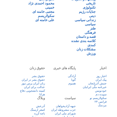
تاریخی
محمود احمدی نژاد
تکنولوژی
خمینی
جنایات رژیم
مجتبی خامنه ای
دینی
سکولاریسم
زندانی سیاسی
علی خامنه ای
سیاسی
طنز
فرهنگی
قصه و داستان
کلاسه بندی نشده
کمدی
مشکلات زنان
ورزش
اخبار
پایگاه های خبری
حقوق زنان
اخبار روز
آزادگی
حقوق بشر
پيک ايران
گویا
حقوق بشر در ایران
جنبش آذربایجان
همبوم
زنان ايران پرس نيوز
خبرنامه ملّی ایرانیان
عدالت برای ایران
خودنویس
کمیته دانشجویی دفاع
سپیده دم
هرانا
سیاست
وبلاگ
سکولاریسم نو
فرانس ۲۴
مردمک
جبهه آزادیخواهان
آذرخش
حزب مشروطه ایران
اصغر ارسنگ
شورای ملی ایران
باچه آزره