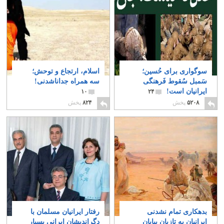
سوگواری برای حُسین؛
اسلام، ارتجاع و توحش؛
سَمبل سُقوط فَرهنگی
سه همراه جداناشدنی!
ایرانیان است!
۱۰
۲۴
۵۲۰۸
پخش
۸۲۴
پخش
بدهکاری تمام نشدنی
رفتار ایرانیان مسلمان با
ایرانیان به تازیان بیابان
دگراندیشان ایرانی بسیار