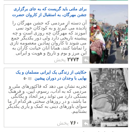
برای ملتی باید گریست که به جای برگزاری
جشن مهرگان، به استقبال از کاروان حضرت
معصومه می رود
۲۲
آن دسته از مردمی که جشن مهرگان را
نادیده می گیرند و به کودکان خود نمی
آموزند که مهرگان چه روزی است و چه
پیشینه تاریخی دارد ولی دور یکدیگر جمع
می شوند تا کاروان نمادین معصومه تازی
را تماشا کنند، همانا آنان خیانت کاران به
این مرز و بوم و تاریخ و هویت و ایرانی
هستند و هموطن خواندن آنان مایه خجالت
۲۷۷۴
پخش
است.
حکایتی از زندگی یک ایرانی مسلمان و یک
بهایی با وجدان در دوران پیشین
۵۰
تجربه نشان می دهد که فاکتورهای ملی و
مردمی که به آداب، رسوم، آیین، و فرهنگ
بستگی دارد می تواند رمز اتحاد و یگانگی
ما باشد، و در روزهای سختی هرکدام از ما
سوای باورهای دینی به کمک و یاری یکدیگر
بشتابیم.
۷۶۰
پخش