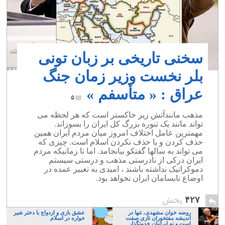
سخنی تاریخی بر زبان تونی
بلر نخست وزیر زمان جنگ
عراق : « متأسفم »
۵
مذهب مانندآتش زیر خاکستر است که هر لحظه می
تواند مانند یک تنوره بزرگ کل ایران را بسوزاند.
مهمترین عامل اختلاف امروز میان مردم ایران همین
حذف کردن و یا حذف نکردن اسلام است. چیزی که
می تواند به سالها گفتکو بیانجامد. اما تا زمانیکه مردم
ایران درکی از نادرستی مذهب و درستی سیستم
دموکراتیک نداشته باشند ، امیدی به تغییر عمده در
اوضاع نابسامان ایران نخواهد بود.
۴۲۷
پخش
روضه خوان مشهدی، تنها در
عشق بازی و ازدواج با دختر شیر
اندیشه مفتخوران تازی صفت
خواره در اسلام
است و نه ایرانیان خدمتگذار