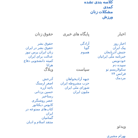
کلاسه بندی نشده
کمدی
مشکلات زنان
ورزش
اخبار
پایگاه های خبری
حقوق زنان
اخبار روز
آزادگی
حقوق بشر
پيک ايران
گویا
حقوق بشر در ایران
جنبش آذربایجان
همبوم
زنان ايران پرس نيوز
خبرنامه ملّی ایرانیان
عدالت برای ایران
خودنویس
کمیته دانشجویی دفاع
سپیده دم
هرانا
سیاست
وبلاگ
سکولاریسم نو
فرانس ۲۴
مردمک
جبهه آزادیخواهان
آذرخش
حزب مشروطه ایران
اصغر ارسنگ
شورای ملی ایران
باچه آزره
ملیون ایران
حسین یزدانی
رستاخیز
عضر روشنگری
کابوس دیکتاتور
کتاب‌های ممنوعه در
ایران
گمنامیان
منتقد اسلام و ادیان
ویدئو
بهرام مشیری