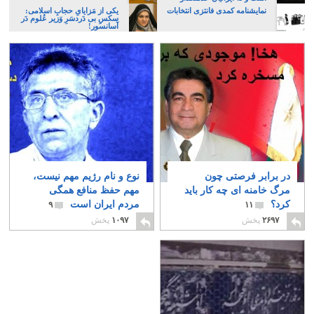
نمایشنامه کمدی فانتزی انتخابات
یکی از مَزایایِ حجابِ اسلامی:
سکسِ بی دَردسَرِ وَزیر عُلوم دَر
آسانسور!
در برابر فرصتی چون
نوع و نام رژیم مهم نیست،
مرگ خامنه ای چه کار باید
مهم حفظ منافع همگی
کرد؟
مردم ایران است
۹
۱۱
۲۶۹۷
پخش
۱۰۹۷
پخش