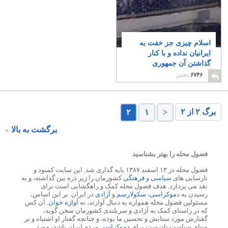
اسلام چیزی جز خفت به
ایرانیان نداده و با کنار
گذاشتن آن جمهوری
اسلامی نخواهد ماند
۲۰
۶۷۴۶
پخش
برگ ۲ از ۲
۲
۱
<
برگشت به بالا
فضول محله را بهتر بشناسید
فضول محله در ۱۳ اسفند ۱۳۸۷ پایه گذاری شد. این سایت کمبود و
نارسایی های
سیاسی
و
فرهنگی
کشورمان را زیر ذره بین گذاشته، و به
نقد می پردازد. هدف فضول محله کمک و راهگشایی است برای
رسیدن به
دموکراسی
،
سکولارسم
و
آزادی
در ایران. بر این اساس،
مسئولین فضول محله همواره به دنبال آوازند، نه
آوازه خوان
. آن کس
که در راستای کمک به آزادی و سربلندی کشورمان سخن گوید،
گفتارش مورد ستایش و تحسین ما بوده، و چنانچه گفتار او اشتباه و بر
مبنای سیاست نادرست برای
دموکراسی
مردم ایران باشد، مورد