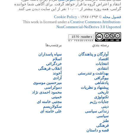
انتقاد و اعتراض گروه ما قرار خواهد گرفت. برای آگاهی شما خواننده
گرامی، همه روزه بیشتر از ۱۰،۰۰۰ نفر از این سایت دیدن می کنند.
فضول محله
© ۱۳۹۳-۱۳۸۷ -
Cookie Policy
This work is licensed under a
Creative Commons Attribution-
NonCommercial-NoDerivs 3.0 Unported
رسته بندي
برچسب‌ها
آوارگان و پناهندگان
سپاه پاسداران
اقتصاد
اسلام
انتخابات
خردگرائی
انتقادی
انقلاب فرهنگی
بهداشت و تندرستی
آخوند
بیوگرافی
آزادی
پادشاهی
میرحسین موسوی
پیشنهاد و نظریات
دموکراسی
تاریخی
محمود احمدی نژاد
تکنولوژی
خمینی
جنایات رژیم
مجتبی خامنه ای
دینی
سکولاریسم
زندانی سیاسی
علی خامنه ای
سیاسی
طنز
فرهنگی
قصه و داستان