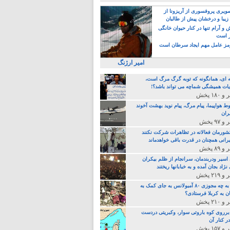
یری پروفسوری از آریزونا از
زیبا و درخشان پیش از طالبان
 آرام تنها در کنار حیوان خانگی
ر است
ز عامل مهم ایجاد سرطان است
امیر ارژنگ
ه ای، همانگونه که توبه گرگ مرگ است،
ات همیشگی شماچه می تواند باشد؟!
ط هواپیما، پیام مرگ، پیام نوید بهشت آخوند
ران
 کشورمان فعالانه در تظاهرات شرکت نکنند
رانی همچنان در قدرت باقی خواهدماند
 اسیر ودربندمان، سرانجام از ظلم بیکران
نژاد بجان آمده و به خبابانها ریختند
خامنه ای، به چه مجوزی ۸۰ آمبولانس به جای کمک به
ن به کربلا فرستادی؟
 برروی کوه باروتی سوار، وکبریتی دردست
ر کنار آن