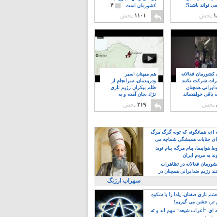
۴
ی تواند باشد؟!
کشورمان است
۱
پخش
۱۱۰۱
پخش
ن کشورمان فعالانه
هم میهنان اسیر
رات شرکت نکنند
ودربندمان، سرانجام از
ایرانی همچنان
ظلم بیکران رژیم تازی
 باقی خواهدماند
نژاد بجان آمده و به
۸
خبابانها ریختند
پخش
۲۱۹
پخش
ه ای، همانگونه که توبه گرگ مرگ
ی جنایات همیشگی شماچه می
!
 هواپیما، پیام مرگ، پیام نوید
د به مردم ایران
کشورمان فعالانه در تظاهرات
د رژیم ضدایرانی همچنان در
 خواهدماند
سهراب ارژنگ
م تازی صفتان، یلدا را با شکوهِ
 تر، جشن می گیریم!
 ای "اَعراب شیعه" مهم اند و نَه