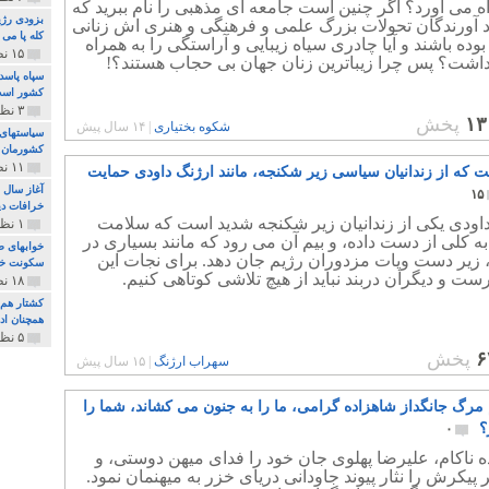
ه می آورد؟ اگر چنین است جامعه ای مذهبی را نام ببرید که
بزودی رژی
د آورندگان تحولات بزرگ علمی و فرهنگی و هنری اش زنانی
کله پا می
وده باشند و آیا چادری سیاه زیبایی و آراستگی را به همراه
۱۵ نظر و ۳۲۷ پخش
داشت؟ پس چرا زیباترین زنان جهان بی حجاب هستند؟!
سپاه پاسد
کشور اس
۳ نظر و ۱۶۲ پخش
۱۳
پخش
شکوه بختیاری
|
۱۴ سال پیش
سیاستهای 
کشورمان 
۱۱ نظر و ۳۱۵ پخش
ت که از زندانیان سیاسی زیر شکنجه، مانند ارژنگ داودی حمایت
آغاز سال 
۱۵
خرافات دی
داودی یکی از زندانیان زیر شکنجه شدید است که سلامت
۱ نظر و ۷۴ پخش
به کلی از دست داده، و بیم آن می رود که مانند بسیاری در
خوابهای ط
 زیر دست وپات مزدوران رژیم جان دهد. برای نجات این
سکونت خو
ست و دیگران دربند نباید از هیچ تلاشی کوتاهی کنیم.
۱۸ نظر و ۸۹۷ پخش
کشتار هم م
همچنان ادا
۵ نظر و ۲۵۹ پخش
۶
پخش
سهراب ارژنگ
|
۱۵ سال پیش
م مرگ جانگداز شاهزاده گرامی، ما را به جنون می کشاند، شما را
؟
۰
 ناکام، علیرضا پهلوی جان خود را فدای میهن دوستی، و
پیکرش را نثار پیوند جاودانی دریای خزر به میهنمان نمود.