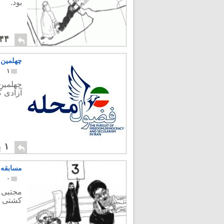
بود.
۴۴
چهلمین 
۱
چهلمین
آزادی 
۱
پ
مسابقه 
۰
مجتبی خ
کشتی را