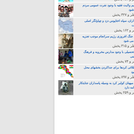
م ولایت فقیه با وجود نفرت عمومی مردم
 شود
اران، سپاه اختاپوس دزد و چپاولگر اصلی
ت
جنگ افروزی رژیم سرانجام موجب تجزیه
می شود
تحصیلی با وجود مدارس مخروبه و فرهنگ
نی
لائی کردها برای جداکردن بخشهای محل
د
یهنان کولبر کرد به وسیله پاسداران جنایتکار
مه دارد