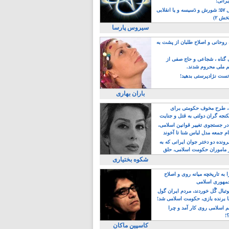
یرانی!
رویداد سال ۵۷؛ شورش و دَسیسه و یا انقلابی
خش ۲)
سیروس پارسا
روحانی و اصلاح طلبان از پشت به
ی گناه ، شجاعی و حاج صفی از
یم ملی محروم شدند.
ست نژادپرستی بدهید!
باران بهاری
طرح مخوف حکومتی برای
جه گران دولتی به قتل و جنایت
در جستجوی تغییر قوانین اسلامی،
ام جمعه مدل لباس شنا تا آخوند
مجنسگرا!
رونده دو دختر جوان ایرانی که به
 ماموران حکومت اسلامی، حلق
شکوه بختیاری
 به تاریخچه میانه روی و اصلاح
مهوری اسلامی
وتبال گًل خوردند، مردم ایران گول
ا برنده بازی، حکومت اسلامی شد!
م اسلامی روی کار آمد و چرا
؟!
کاسپین ماکان