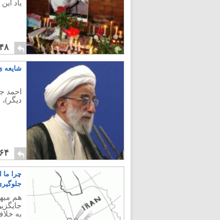
یاد این
۴۸
شایعه ی
احمد جن
دیگر)، 
۶۴
چرا ما ا
جلوگیری
هم میهن
جایگزین
به خلا