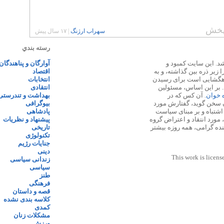
خش
سهراب ارژنگ
|
۱۷ سال پیش
رسته بندي
 ۱۳۸۷ پایه گذاری شد. این سایت کمبود و
آوارگان و پناهندگان
زیر ذره بین گذاشته، و به
اقتصاد
اهگشایی است برای رسیدن
انتخابات
. بر این اساس، مسئولین
انتقادی
ه خوان
. آن کس که در
بهداشت و تندرستی
 سخن گوید، گفتارش مورد
بیوگرافی
 اشتباه و بر مبنای سیاست
پادشاهی
مورد انتقاد و اعتراض گروه
پیشنهاد و نظریات
نده گرامی، همه روزه بیشتر
تاریخی
تکنولوژی
جنایات رژیم
دینی
This work is licens
زندانی سیاسی
سیاسی
طنز
فرهنگی
قصه و داستان
کلاسه بندی نشده
کمدی
مشکلات زنان
ورزش