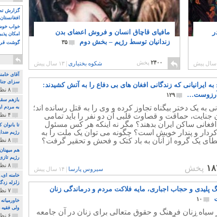
گزارش تصو
افغانستان 
خواب خوش و
ر
مافیای قاچاق انسان و فروش اعضای بدن
امکان پذی
زندانیان توسط رژیم – بخش دوم
۳۵
گوشت قرم
۲۴۰۰
پخش
شکوه بختیاری
|
۱۳ سال پیش
آقای خامن
سزای جنای
به ایرانیانی که زندگانی افغان های بی دفاع را به آتش کشیدند:
۸ نظر و ۱۸۰ پخش
 آرزوست…
۱۲۹
بازهم سقو
نی به یک دختر بیگناه تجاوز کرده و وی را به قتل رسانده اند؛
به مردم ای
۴ نظر و ۹۷ پخش
ان جنایت، حماقت و قصاوت قلبی آن دو نفر را باید تمامی
افغانی ساکن ایران بدهند؟ مگر نه اینکه هر کس مسئول
تا بانوان
کردار و پندار خویش است؟ چگونه می توان یک ملت را به
رژیم ضدای
ای یک گروه از آنان به باد کتک و فحش و تحقیر گرفت؟
۸ نظر و ۸۹ پخش
هم میهنان
رژیم تازی 
۸ نظر و ۲۱۹ پخش
۱۸
پخش
سیروس پارسا
|
۱۴ سال پیش
زلزله زدگا
گ پلیدی و حجاب اجباری، مایه فلاکت مردم و درماندگی زنان
۷ نظر و ۲۱۰ پخش
۱۰
خاورمیانه
ولی فقیه د
ر سیاه زنان فرهنگ و حقوق متعالی برای زنان در آن جامعه
۶ نظر و ۱۵۷ پخش