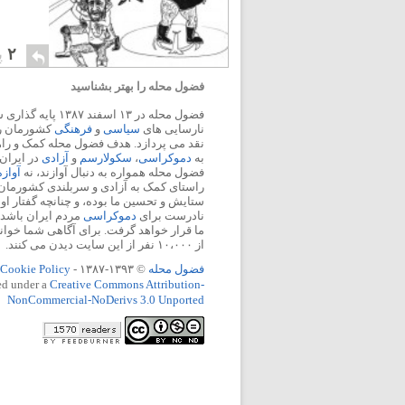
۲
پ
فضول محله را بهتر بشناسید
فضول محله در ۱۳ اسفند
نارسایی های
سیاسی
و
فرهنگی
کشورمان را 
نقد می پردازد. هدف فضول محله کمک و ر
به
دموکراسی
،
سکولارسم
و
آزادی
در ایران
فضول محله همواره به دنبال آوازند، نه
آواز
راستای کمک به آزادی و سربلندی کشورمان
ستایش و تحسین ما بوده، و چنانچه گفتار او
نادرست برای
دموکراسی
مردم ایران باشد، 
ما قرار خواهد گرفت. برای آگاهی شما خوان
از ۱۰،۰۰۰ نفر از این سایت دیدن می کنند.
فضول محله
© ۱۳۹۳-۱۳۸۷ -
Cookie Policy
ed under a
Creative Commons Attribution-
NonCommercial-NoDerivs 3.0 Unported