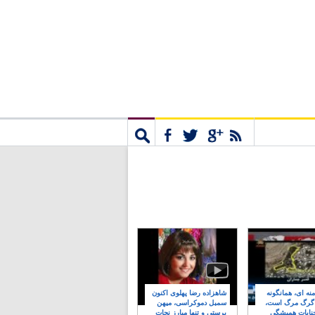
مشترک
جستجو
نه ای، همانگونه
شاهزاده رضا پهلوی اکنون
 گرگ مرگ است،
سمبل دموکراسی، میهن
نایات همیشگی
پرستی و تنها مبارز نجات