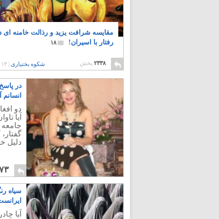
مقایسه شرافت یزید و رذالت خامنه ای د
رفتار با اسیران!
۱۸
۲۳۳۸
پخش
شکوه بختیاری
|
۱۳ سال پیش
در پاسخ 
انسانم
دو افغا
آیا تاو
جامعه 
گفتار، 
دلیل خط
۷۳
سیاه رن
ایرانست
آیا چاد