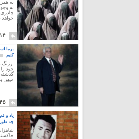
به همرا
به وجو
چادری ب
خواهد 
۱۴
برما اس
کنیم
ارژنگ 
خود را 
گذشته،
میهن پر
۴۵
یاد و غ
چه طور
شاهزاده
خاکستر 