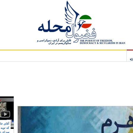
تلاش برای آزادی، دموکراسی و
THE PURSUIT OF FREEDOM,
سکولاریسم در ایران
DEMOCRACY & SECULARISM IN IRAN
ت
آقای خام
که توبه
سزای ج