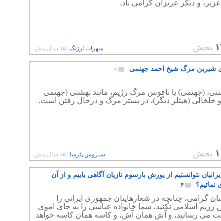
 عزیز، و دیگر عزیزان گرامی باد.
۱
پخش
سهراب ارژنگ
|
۱۵ سال پیش
 شیرین مرگ شیخ احمد جهنمی
۰
تی، (جهنمی) یا ناقوس مرگ رژیم، مانند بهشتی (جهنمی
و خلخالی (هیتلر دیگر)، در بستر مرگ و درحال رفتن است.
۱
پخش
سیروس پارسا
|
۱۵ سال پیش
یرانیان نتوانستیم از یورش بارسوم تازیان آگاهی یابیم و از آن
 نمائیم؟
۴
ان گرامی، چنانچه در شعارهایتان جمهوری ایرانی را
 رژیم اسلامی نکنید، شما خانواده عباسی را به جای اموی
فت می رسانید، و آش همان آش، و کاسه همان کاسه خواهد