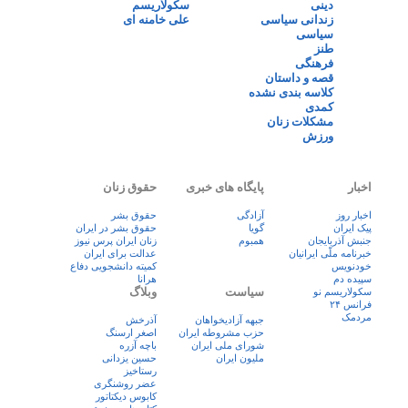
دینی
سکولاریسم
زندانی سیاسی
علی خامنه ای
سیاسی
طنز
فرهنگی
قصه و داستان
کلاسه بندی نشده
کمدی
مشکلات زنان
ورزش
اخبار
پایگاه های خبری
حقوق زنان
اخبار روز
آزادگی
حقوق بشر
پيک ايران
گویا
حقوق بشر در ایران
جنبش آذربایجان
همبوم
زنان ايران پرس نيوز
خبرنامه ملّی ایرانیان
عدالت برای ایران
خودنویس
کمیته دانشجویی دفاع
سپیده دم
هرانا
سیاست
وبلاگ
سکولاریسم نو
فرانس ۲۴
مردمک
جبهه آزادیخواهان
آذرخش
حزب مشروطه ایران
اصغر ارسنگ
شورای ملی ایران
باچه آزره
ملیون ایران
حسین یزدانی
رستاخیز
عضر روشنگری
کابوس دیکتاتور