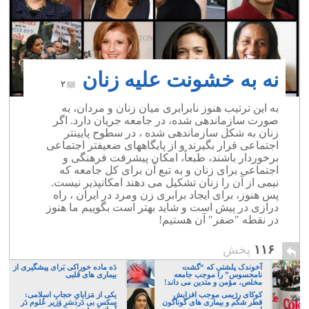
نه به خشونت علیه زنان
۲
به این ترتیب هنوز نابرابری میان زنان و مردان، به
صورت سازماندهی شده، در جامعه جریان دارد. اگر
زنان به شکل سازماندهی شده ، در سطوح پایینتر
اجتماعی قرار بگیرند و از پایگاههای ضعیفتر اجتماعی
برخوردار باشند، طبعاً، امکان پیشرفت فرهنگی و
اجتماعی برای زنان و به تبع آن برای کل جامعه که
نیمی از آن را زنان تشکیل می دهند امکانپذیر نیست.
پس هنوز، برای ایجاد برابری زن ومرد در ایران ، راه
درازی در پیش است و شاید بهتر است بگوییم ما هنوز
در نقطه "صفر" آن هستیم!
۱۱۶
پخش
آخوندک پلشتی که “گشت
دَه ماده خوراکی بَرای پیشگیری از
نامحسوس” را موجب جامعه
بیماری های قلبی
مخلص، مؤمن و متدین می داند!
کوکای رژیمی موجب افزایش
یکی از مَزایایِ حجابِ اسلامی:
قطر شکم و بیماری های گوناگون
سکسِ بی دَردسَرِ وَزیر عُلوم دَر