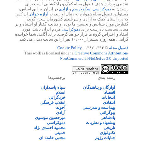
نقد می پردازد. هدف فضول محله کمک و راهگشایی است برای
رسیدن به
دموکراسی
،
سکولارسم
و
آزادی
در ایران. بر این اساس،
مسئولین فضول محله همواره به دنبال آوازند، نه
آوازه خوان
. آن کس
که در راستای کمک به آزادی و سربلندی کشورمان سخن گوید،
گفتارش مورد ستایش و تحسین ما بوده، و چنانچه گفتار او اشتباه و بر
مبنای سیاست نادرست برای
دموکراسی
مردم ایران باشد، مورد
انتقاد و اعتراض گروه ما قرار خواهد گرفت. برای آگاهی شما خواننده
گرامی، همه روزه بیشتر از ۱۰،۰۰۰ نفر از این سایت دیدن می کنند.
فضول محله
© ۱۳۹۳-۱۳۸۷ -
Cookie Policy
This work is licensed under a
Creative Commons Attribution-
NonCommercial-NoDerivs 3.0 Unported
رسته بندي
برچسب‌ها
آوارگان و پناهندگان
سپاه پاسداران
اقتصاد
اسلام
انتخابات
خردگرائی
انتقادی
انقلاب فرهنگی
بهداشت و تندرستی
آخوند
بیوگرافی
آزادی
پادشاهی
میرحسین موسوی
پیشنهاد و نظریات
دموکراسی
تاریخی
محمود احمدی نژاد
تکنولوژی
خمینی
جنایات رژیم
مجتبی خامنه ای