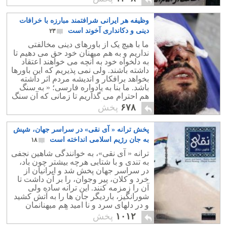
وظیفه هر ایرانی شرافتمند مبارزه با خرافات
دینی و دکانداری آخوند است
۲۳
ما با هیچ یک از باورهای دینی مخالفتی
نداریم و به هم میهنان خود حق می دهیم تا
به دلخواه خود به آنچه می خواهند اعتقاد
داشته باشند. ولی نمی پذیریم که این باورها
بخواهد برافکار و اندیشه مردم اثر داشته
باشد. ما بنا به یادواره فارسی؛ « به سنگ
هم احترام می گذاریم تا زمانی که آن سنگ
به سوی ما نشانه نرود».
۶۷۸
پخش
پخش ترانه « آی نقی» در سراسر جهان، شپش
به جان رژیم اسلامی انداخته است
۱۸
ترانه « آی نقی»، به خوانندگی شاهین نجفی
به تندی و با شتابی هرچه بیشتر چون باد،
در سراسر جهان پخش شد و ایرانیان از
خرد و کلان، پیر وجوان، را بر آن داشت تا
آن را زمزمه کنند. این ترانه ساده ولی
شورانگیز، باردیگر جان ها را به آتش کشید
و در دلهای سرد و نا امید هم میهنانمان
شادمانی، و امید به وجود آورد.
۱۰۱۲
پخش