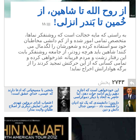
از روح الله تا شاهین، از
خُمین تا بَندر انزلی!
۱۱
به راستی که مایه خجالت است که روشنفکر نماها،
متخصص تمامی امور شده و از کم دانشی مخاطبان
خود سو استفاده کرده و شعورشان را لگدمال می
کنند! شاهین باید هرچه زودتر، از جامعه روشنفکر بابت
این رفتار زشت و مردم فریبانه عذرخواهی کرده و
تمامی کسانی که از این حرکتش تمجید کردند را از
برگه هوادارانش اخراج نماید!
۲۷۴۳
پخش
این خودخواهی است که اجازه
سُخنی با مسیحیانی که ادعا دارند
دهیم رژیم ادامه حیات دهد، اما
که عیسی، خدایِ عشق است!
حاضر به اتحاد با دیگر دموکراسی
خواهان نباشیم!
داروین؛ دانشمندی که یک تنه ادیان
اعتصاب غَذای دروغین مَهدی
را شکست داد – دومین جدال
خزعلی؛ نَمایش دیگری از اصلاح
دانش و دین
طلبانِ ولایت مدار!