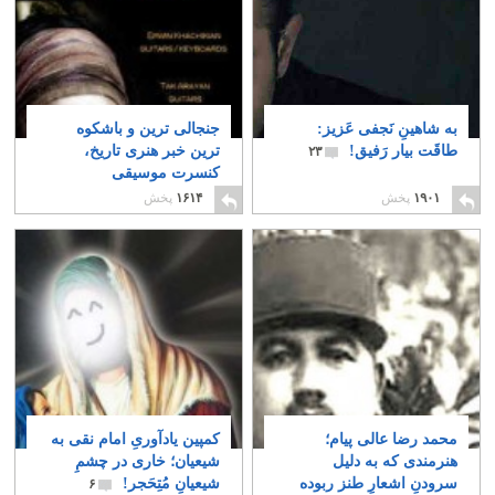
به شاهینِ نَجفی عَزیز:
جنجالی ترین و باشکوه
طاقَت بیار رَفیق!
ترین خبر هنری تاریخ،
۲۳
کنسرت موسیقی
جوانمردیست که ایستاده
۱۹۰۱
پخش
۱۶۱۴
پخش
مردن را برگزید!
۱۲
محمد رضا عالی پیام؛
کمپین یادآوریِ امام نقی به
هنرمندی که به دلیل
شیعیان؛ خاری در چشمِ
سرودنِ اشعارِ طنز ربوده
شیعیانِ مُتِحَجر!
۶