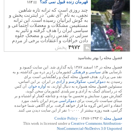
قهرمان زنده قبول نمی کند؟
۱۱۲
چند روزی است که ترانه تازه شاهین
نجفی، به نام "آی نقی" در اینترنت پخش و
به گوش ایرانیان رسیده است. این ترانه
مستقیمن مشکلات و معضلات اجتماعی و
سیاسی ایران را هدف گرفته و تأثیر به
سزایی در تقدس زدایی و مضحک جلوه
دادن خرافات و اعتقادات برخی از مردم
ایران را دارد.
۴۹۷۲
پخش
فضول محله را بهتر بشناسید
فضول محله در ۱۳ اسفند ۱۳۸۷ پایه گذاری شد. این سایت کمبود و
نارسایی های
سیاسی
و
فرهنگی
کشورمان را زیر ذره بین گذاشته، و به
نقد می پردازد. هدف فضول محله کمک و راهگشایی است برای
رسیدن به
دموکراسی
،
سکولارسم
و
آزادی
در ایران. بر این اساس،
مسئولین فضول محله همواره به دنبال آوازند، نه
آوازه خوان
. آن کس
که در راستای کمک به آزادی و سربلندی کشورمان سخن گوید،
گفتارش مورد ستایش و تحسین ما بوده، و چنانچه گفتار او اشتباه و بر
مبنای سیاست نادرست برای
دموکراسی
مردم ایران باشد، مورد
انتقاد و اعتراض گروه ما قرار خواهد گرفت. برای آگاهی شما خواننده
گرامی، همه روزه بیشتر از ۱۰،۰۰۰ نفر از این سایت دیدن می کنند.
فضول محله
© ۱۳۹۳-۱۳۸۷ -
Cookie Policy
This work is licensed under a
Creative Commons Attribution-
NonCommercial-NoDerivs 3.0 Unported