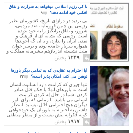
تا کی رژیم اسلامی میخواهد به شرارت و نفاق
افکنی خود ادامه دهد؟
۹
بی تردید در درازای تاریخ، کشورمان نظیر
رژیمی این چنین فرومایه، ضد مردمی،
شرور، و نفاق برانگیز را به خود ندیده
است. رژیمی که نشانه ای از فرهنگ و
تمدن ایران را ندارد، و با آن که آخوندها
همواره سربار جامعه بوده و برسر خوان
ملت نشسته اند، بازهم بیشرمانه مملکت و
همه هستی های آن را در پای تازیان می
۱۲۴۹
پخش
ریزند.
آیا احترام به عقایدی که به تمامی دیگر باورها
توهین می کند، امکان پذیر است؟
۲۳
تنها چیزی که کرامت دارد انسانیت انسان
است نه باورهای آنها؛ با حکم قتل صادر
کردن، شما در حال لِه کردن کرامت
انسانی می باشید. تا زمانی که برای باور
دیگران هیچ احترامی قائل نیستید، انتظار
داشتن به احترام به باورتان یک خودخواهی
کوته فکرانه بیش نیست و از منظر منطقی
تنها یک مغلطه ی پیش پا افتاده است.
۱۹۱۷
پخش