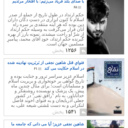
با صدای بلند فریاد می‌زنیم: با افتخار مرتدیم
۶۸
حکمِ ارتداد در طولِ تاریخ از جمله از صدر
اسلام تا کنون ابزاری در دستِ دکّان داران
دین بوده که هر آینه منتقدی بر سره راه
آنان قرار می‌گرفت به وسیله حکمِ ارتداد
از شرِّ او راحت میشدند. نمونه بارز از بهره
گیرنده حکمِ ارتداد، خودِ آقای محمد، پیامبرِ
مسلمینِ جهان است.
۱۲۵۶
پخش
فتوایِ قتل شاهین نجفی از بَربَریتِ نهادینه شده
در اسلام حکایت می کند
۶۱
اسلام عزیز سراسر ترور و جنایت بوده و
تاریخ گواهی بر خونخواری و بربریت اسلام
و مسلمانان است؛ برای مثال چندین ماه
پیش، یک پزشک و نویسنده روشنفکر و
خداناباور، به نام "رافق تفی" در کشور
جعلی آذربایجان و به فتوای آخوند فاضل
لنکرانی و به دست مُشتی شیعه علی، به
جُرم انتقاد از اسلام، با ضربات چاقو کشته
۱۵۴۱
پخش
شد
شاهین نجفی عزیز؛ آیا می دانی که جامعه ما