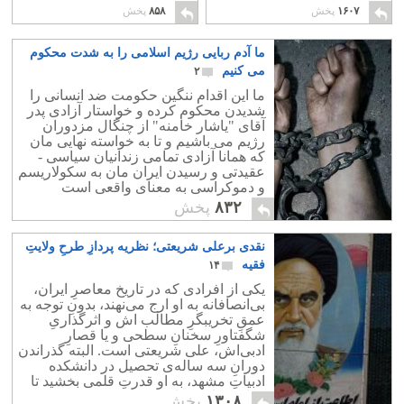
شد!
۶
۱۶۰۷
پخش
۸۵۸
پخش
ما آدم ربایی رژیم اسلامی را به شدت محکوم
می کنیم
۲
ما این اقدام ننگین حکومت ضد انسانی را
شدیدن محکوم کرده و خواستار آزادی پدر
آقای "یاشار خامنه" از چنگال مزدوران
رژیم می باشیم و تا به خواسته نهایی مان
که همانا آزادی تمامی زندانیان سیاسی -
عقیدتی و رسیدن ایران مان به سکولاریسم
و دموکراسی به معنای واقعی است
نرسیم، از پای نخواهیم نشست.
۸۳۲
پخش
نقدی برعلی‌ شریعتی؛ نظریه‌ پردازِ طرحِ ولایتِ
فقیه
۱۴
یکی‌ از افرادی که در تاریخ معاصرِ ایران،
بی‌انصافانه به او ارج می‌نهند، بدونِ توجه به
عمقِ تخریبگرِ مطالب‌ اش و اثر‌گذاریِ
شگفتاورِ سخنانِ سطحی و یا قصارِ
ادبی‌اش، علی‌ شریعتی است. البته گذراندن
دورانِ سه‌ ساله‌ی تحصیل در دانشکده
ادبیاتِ مشهد، به او قدرتِ قلمی بخشید تا
بتواند خواننده را مجذوب کند.
۱۳۰۸
پخش