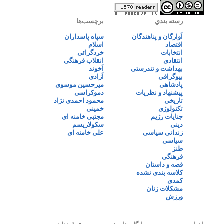
رسته بندي
برچسب‌ها
آوارگان و پناهندگان
سپاه پاسداران
اقتصاد
اسلام
انتخابات
خردگرائی
انتقادی
انقلاب فرهنگی
بهداشت و تندرستی
آخوند
بیوگرافی
آزادی
پادشاهی
میرحسین موسوی
پیشنهاد و نظریات
دموکراسی
تاریخی
محمود احمدی نژاد
تکنولوژی
خمینی
جنایات رژیم
مجتبی خامنه ای
دینی
سکولاریسم
زندانی سیاسی
علی خامنه ای
سیاسی
طنز
فرهنگی
قصه و داستان
کلاسه بندی نشده
کمدی
مشکلات زنان
ورزش