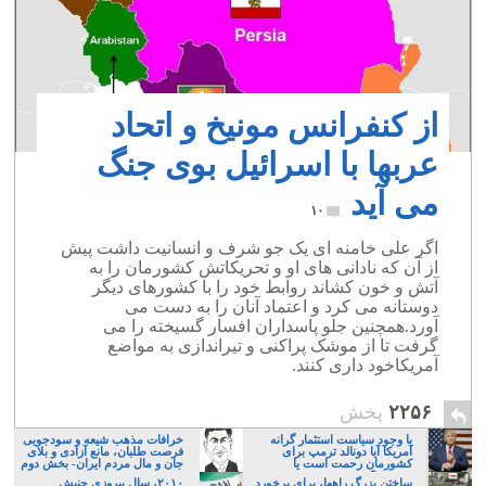
از کنفرانس مونیخ و اتحاد
عربها با اسرائیل بوی جنگ
می آید
۱۰
اگر علی خامنه ای یک جو شرف و انسانیت داشت پیش
از آن که نادانی های او و تحریکاتش کشورمان را به
آتش و خون کشاند روابط خود را با کشورهای دیگر
دوستانه می کرد و اعتماد آنان را به دست می
آورد.همچنین جلو پاسداران افسار گسیخته را می
گرفت تا از موشک پراکنی و تیراندازی به مواضع
آمریکاخود داری کنند.
۲۲۵۶
پخش
با وجود سیاست استثمار گرانه
خرافات مذهب شیعه و سودجویی
آمریکا آیا دونالد ترمپ برای
فرصت طلبان، مانع آزادی و بلای
کشورمان رحمت است یا
جان و مال مردم ایران- بخش دوم
مصیبت؟
ساختن بزرگ راهها، برای برخورد
۲۰۱۰، سال پیروزی جنبش