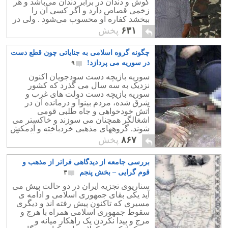
گوش و دندان در برابر دندان می‌باشد و هر
زخمی قصاص دارد و اگر کسی آن را
ببخشد کفاره او محسوب می‌شود . ولی در
برابر پرداخت دیه می توان از قصاص
۶۳۱
پخش
صرفنظر کرد.
چگونه گروه اسلامی به جنایاتی چون قطع دست
در سوریه می پردازد!
۹
سوریه بازیچه دست سودجویان اکنون
نزدیک به سه سال می گذرد که کشور
سوریه بازیچه دست دولت های غرب و
شرق شده، مردم بینوا و درمانده آن در
آتش خودخواهی و جاه طلبی قومی
اشغالگر همچنان می سوزند و خاکستر می
شوند. گروههای مذهبی خردباخته و آدمکش
این کشور تاریخی و پیشرفته را اشغال و آن
۸۶۷
پخش
را با خاک یکسان کردند
بررسی جامعه از دیدگاهی فراتر از مذهب و
قوم گرایی – بخش پنجم
۳
سناریوی تجزیه ایران در دو حالت پیش می
آید یکی بقای جمهوری اسلامی و ادامه ی
مسیری که تاکنون پیش رفته اند و دیگری
سقوط جمهوری اسلامی همراه با هرج و
مرج و پیدا نکردن یک راهکار میانه و