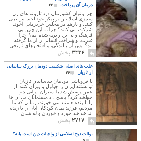
درمان آن پرداخت
۲۲
چرا بانوان کشورمان درد تازیانه های زن
ستیزی اسلام را بر پیکر خود احساس نمی
کنند، و بازهم در مجلس خردزدایی آخوند
شرکت می کنند؟.چرا ما این چنین بی
فرهنگ و بی بن و بوته شده ایم؟. چرا
غیرت، و شرافت انسانی را از ما گرفته
اند؟. پس آن بالندگی، و افتخارهای تاریخی
کجا رفت؟. آیا یک جو غیرت در ما وجود
۳۴۳۶
پخش
دارد؟.
علت های اصلی شکست دودمان بزرگ ساسانی
از تازیان
۴۶
با فروپاشی دودمان ساسانیان تازیان
توانستند ایران را چپاول و ویران کنند. از
عمر پرسش شد با اسیران ایرانی چه
خواهید کرد؟ پاسخ داد مسلمانان ما، آن ها
را تا زنده هستند می خورند، زمانی که ما
مردیم، فرزندانمان کودکان آنان را تا زنده
اند خواهند خورد و خوردن و له شدن
ایرانیان توسط تازیان هنوز ادامه دارد.
۲۷۱۷
پخش
توالت ذبح اسلامی از واجبات دین است یانه؟
۵