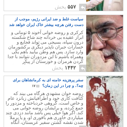
۵۵۷
پخش
سیاست غلط و ضد ایرانی رژیم، موجب از
دست رفتن هرچه بیشتر خاک ایران خواهد شد
۲۰
کرکری و روضه خوانی آخوند ۵ تومانی و
ابراز عقیده بی خردانه چند شاخ شکسته
درون سپاه، بسیجی می تواند فجایع و
خسارات جبران ناپذیر دیگری برکشورمان
وارد سازد. پس هم وطن بیایید باهم یکی
وهمراه باشیم تا این مزدوران نتوانند با جدا
کردن هرمزان و خوزستان از پیکر
میهنمان، عهد نامه ترکمانچای دیگری را
۱۴۴۲
پخش
امضاء کنند.
سفر پرهزینه خامنه ای به کرمانشاهان برای
چه؟، و چرا در این زمان؟
۱۷
روضه خوان مشهدی هرگاه می بیند که
کثافت کاری خود و اطرافیانش زبانزد عام
و خاص است، گروهی خردباخته و مزدور را
جمع کرده، و برایشان روضه خوانی می
کند. اگر هوا خیلی پس باشد مانند دزدی چند
میلیاردی خاوری هم بافوری او، و یا برملا
شدن نقشه کشتن سفیر عربستان، آنگاه