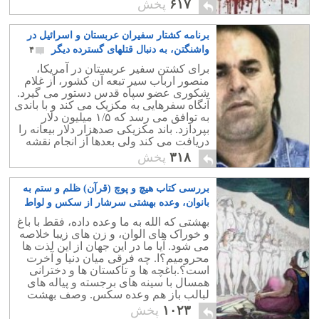
دست به یک مسافرت جنجالی و پرهزینه
۶۱۷
پخش
می زند.
برنامه کشتار سفیران عربستان و اسرائیل در
واشنگتن، به دنبال قتلهای گسترده دیگر
۴
برای کشتن سفیر عربستان در آمریکا،
منصور ارباب سیر تبعه آن کشور، از غلام
شکوری عضو سپاه قدس دستور می گیرد.
آنگاه سفرهایی به مکزیک می کند و با باندی
به توافق می رسد که ۱/۵ میلیون دلار
بپردازد. باند مکزیکی صدهزار دلار بیعانه را
دریافت می کند ولی بعدها از انجام نقشه
خودکاری می نماید.
۳۱۸
پخش
بررسی کتاب هیچ و پوچ (قرآن) ظلم و ستم به
بانوان، وعده بهشتی سرشار از سکس و لواط
به مردان – بخش دوم
۲۹
بهشتی که الله به ما وعده داده، فقط با باغ
و خوراک های الوان، و زن های زیبا خلاصه
می شود. آیا ما در این جهان از این لذت ها
محرومیم؟ا. چه فرقی میان دنیا و آخرت
است؟.باغچه ها و تاکستان ها و دخترانی
همسال با سینه های برجسته و پیاله های
لبالب باز هم وعده سکس. وصف بهشت
همین است؟.
۱۰۲۳
پخش