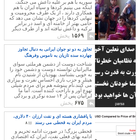
سوریه با هم بر علیه داعش می جنگند،
اینکه می بینیم کردها و سپاه ایران با هم
همکاری دارند ، از یک طرف محرومیت و
تنهایی کردها را در جهان نشان می دهد که
حامی بهتر از خامنه ای و اسد در برابر
ترکیه و داعش نیافته اند و از طرف دیگر
نشانه برنامه های مخوف ترکیه برای
۱۵۶۹
پخش
نابودی کردها وسیله داعش است.
بزرگترین دلیل حمایت ترکیه از داعش امید
تجاوز به دو نو جوان ایرانی به دنبال تجاوز
به قتل عام کردهای بی دفاع بوده است.
چهارده سده تازیان به ناموس وفرهنگ
کشورمان
۳
شناخت دوست از دشمن هرملتی سوای
ماایرانیان توانسته دوست و دشمن خود را
به خوبی بشناسد. یهودیان از شنیدن نام
هیتلر و حزب نازی احساس نفرت و بیزاری
می کنند.نام پینوشه هم برای مردم شیلی
تهوع آور و ناراحت کننده است. اما ما
ایرانیان پس از ۱۴ سده نوکری و بردگی
تازیان، بازهم به مرده پرستی آنان می
۶۷۵
پخش
پردازیم.
با پافشاری هسته ای و نفت ارزان ۴۰ دلاری،
مردم ایران به قحطی می رسند
۸
قحطی بزرگ! در صورت ادامه تحریم و
ادامه بهای فعلی نفت، ایران که اقتصادی