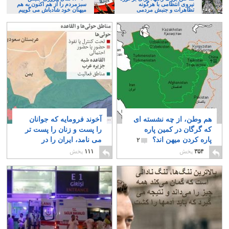
نیروی انتظامی با هرگونه
سبزمردم را از هم اکنون به هم
تظاهرات و جنبش مردمی
میهنان خود شادباش می گوییم
هم وطن، از چه نشسته ای
آخوند فرومایه که جوانان
که گرگان در کمین پاره
را پست و زنان را پست تر
پاره کردن میهن اند؟
می نامد، ایران را در
۲
آستانه جنگ با همسایگان
۳۵۴
پخش
۱۱۱
پخش
عرب قرار داده
۲