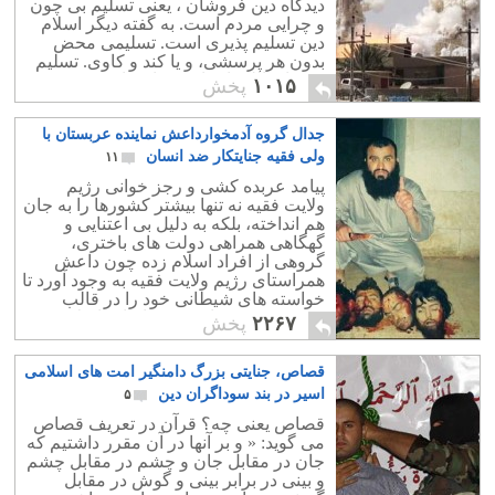
دیدگاه دین فروشان ، یعنی تسلیم بی چون
و چرایی مردم است. به گفته دیگر اسلام
دین تسلیم پذیری است. تسلیمی محض
بدون هر پرسشی، و یا کند و کاوی. تسلیم
در برابر الله ناشناخته و اختراعی محمد
۱۰۱۵
پخش
عبدالله.
جدال گروه آدمخوارداعش نماینده عربستان با
ولی فقیه جنایتکار ضد انسان
۱۱
پیامد عربده کشی و رجز خوانی رژیم
ولایت فقیه نه تنها بیشتر کشورها را به جان
هم انداخته، بلکه به دلیل بی اعتنایی و
گهگاهی همراهی دولت های باختری،
گروهی از افراد اسلام زده چون داعش
همراستای رژیم ولایت فقیه به وجود آورد تا
خواسته های شیطانی خود را در قالب
شریعه و دستورات عقب افتاده اسلامی
۲۲۶۷
پخش
پیاده کند.
قصاص، جنایتی بزرگ دامنگیر امت های اسلامی
اسیر در بند سوداگران دین
۵
قصاص یعنی چه؟ قرآن در تعریف قصاص
می گوید: « و بر آنها در آن مقرر داشتیم که
جان در مقابل جان و چشم در مقابل چشم
و بینی در برابر بینی و گوش در مقابل