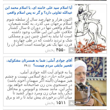
آیا اسلام سید علی خامنه ای، با اسلام محمد ابن
عبدالله تفاوتی دارد؟ و گر نه پس اسلام واقعی
کجاست؟
۴۵۴
اکنون هزار و چهارصد سال از سلطه شوم
اسلام برجهان می گذرد، به گفته شیعیان،
اسلام واقعی تنها در دوران ۵ سال کشتار
خلافت علی ابن ابی طالب وجود داشته
است آیا نباید به اصل چنین دین و مسلکی
شک و تردید داشت که در طی چهارده
قرن، تنها یک نفر توانسته است اصل آن را
در بطن جامعه پیاده کند؟.
۴۵۵۰
پخش
آقای جوادی آملی; شما به همسرتان مشکوکید،
تقصیر مابقی مردم چیست؟
۲۹
بنا به فتوای آیت الله جوادی آملی،
آشپزخانه «باز»، ذبح اسلامی نیست و چشم
هیز میهمان (البته اگر میهمان آخوند باشد)
در جستجوی بدن زن صاحبخانه خواهد بود.
بنابر این، مانند مسجد و اتوبوس، و محافل
دیگر، باید میان زن ومرد دیوار کشید تا
میان آنان برخوردی پیش نیاید تا رعد و برق
تولید نشود.
۱۵۱۱
پخش