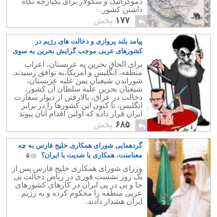
دموکراتیک و سکولار برای یکپارچه نگاه
داشتن کشور.
۱۷۷
پخش
پیامد بلند پروازی و دخالت های رژیم در
کشورهای عربی موجب گرایش بحرین به سوی
عربستان است
۱۷
برای الحاق بحرین به عربستان، اعراب
منطقه، انگلیس و آمریکا،به توافق رسیدند.
شوراندن شیعیان یمن علیه عربستان،
شیعیان بحرین علیه سلطان آن کشور،
دخالت در عراق، بالارفتن از دیوار سفارت
انگلیس، تا کنون این کشورها را در برابر
ایران قرار داده که اولین اقدام آنان پیوند
دادن بحرین به خاک عربستان است.
۶۸۵
پخش
گردهمایی شورای همکاری خلیج فارس به چه
معناست، همکاری یا ضدیت با ایران؟
۵
وزرای شورای همکاری خلیج فارس پس از
یک روز نشست فوری در ریاض دخالت بی
جا و پی در پی ایران در کارهای کشورهای
عربی منطقه را محکوم کرده و به رژیم
ایران هشدار دادند.