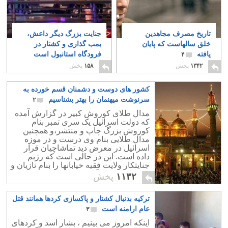
تاریخ مصرف مجاهدین
جنایت بزرگ دیگر داعش،
خلق سالهاست که پایان
بمب گذاری و کشتار در
یافته
فرودگاه استانبول است
۴
۲
۱۳۴۲
پخش
۱۵۸
پخش
کشور های دوست و دشمنان قسم خورده به
سرنوشت میهنمان را بهتر بشناسیم
۲
مدال طلای کوروش کبیر در گزارش آمده
که دولت اسرائیل یک سری تمبر بنام
کوروش بزرگ چاپ و منتشر،و همچنین
مدال طلایی بنام وی درست و در موزه
اسرائیل در معرض دید تماشاچیان قرار
داده است. این در حالی است که رژیم
جنایتکار ولایت فقیه خیابانها را بنام تازیان و
تمبرها را به نام آنان چاپ و منتشر می کند.
۱۱۳۲
پخش
ترکیه بدنبال کشتار و پاکسازی کردها همانند قتل
عام ارامنه است
۳
اینکه امروز می بینیم ، بشار اسد و کردهای