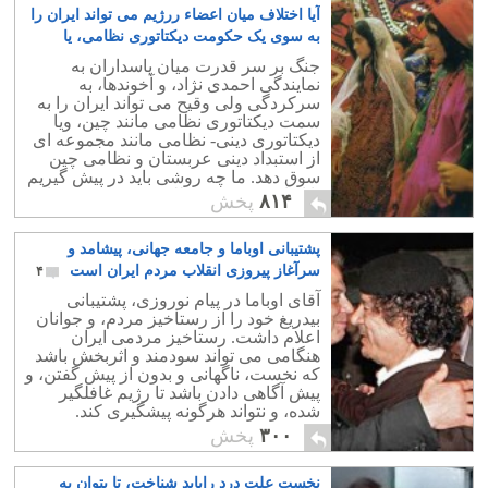
آیا اختلاف میان اعضاء ررژیم می تواند ایران را
به سوی یک حکومت دیکتاتوری نظامی، یا
نظامی – مذهبی سوق دهد؟
۲۶
جنگ بر سر قدرت میان پاسداران به
نمایندگی احمدی نژاد، و آخوندها، به
سرکردگی ولی وقیح می تواند ایران را به
سمت دیکتاتوری نظامی مانند چین، ویا
دیکتاتوری دینی- نظامی مانند مجموعه ای
از استبداد دینی عربستان و نظامی چین
سوق دهد. ما چه روشی باید در پیش گیریم
تا از این دسیسه و طلسم پیش روی رهایی
۸۱۴
پخش
یابیم؟.
پشتیبانی اوباما و جامعه جهانی، پیشامد و
سرآغاز پیروزی انقلاب مردم ایران است
۴
آقای اوباما در پیام نوروزی، پشتیبانی
بیدریغ خود را از رستاخیز مردم، و جوانان
اعلام داشت. رستاخیز مردمی ایران
هنگامی می تواند سودمند و اثربخش باشد
که نخست، ناگهانی و بدون از پیش گفتن، و
پیش آگاهی دادن باشد تا رژیم غافلگیر
شده، و نتواند هرگونه پیشگیری کند.
۳۰۰
پخش
نخست علت درد راباید شناخت، تا بتوان به