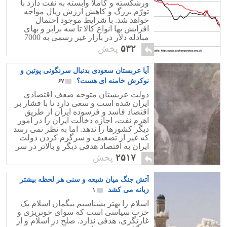
ورشکسته و کاملا وابسته به نفت دارد با
تورّم بزرگ و کاهش ارزش ریال مواجه
خواهد شد. با شرایط موجود احتمال
افزایش بها انواع کالا تا سه برابر و بهای
مبادله دلار در بازار غیر رسمی به 7000
تومان چندان بعید نیست.!
۵۳۲
پخش
آیا عربستان سعودی بدنبال سرنگونی پوتین و
نوکرش خامنه ای هست؟
۶۷
دولت عربستان متوجه ضعف اقتصادی
ایران شده است و سعی دارد تا با فشار بر
اقتصاد فاسد و فرسوده ایران از طریق
اهرم نفت، اجازه دخالت ایران را در امور
دیگر کشورها را ندهد. اما به نظر نمی رسد
که غیر از تضعیف و سرگرم کردن دولت
ایران به اقتصاد هدفی دیگر و بالاتر در سر
سعودیها باشد.
۲۵۱۷
پخش
آتش جنگ میان شیعه و سنی هر لحظه بیشتر
زبانه می کشد
۱
اسلام را بهتر بشناسیم بیگمان اسلام یک
حزب سیاسی است که سوای خونریزی و
غارتگری، هدفی ندارد. صلح در اسلام و از