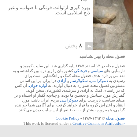
بهره گیری ازتوالت فرنگی نا صواب، و غیر
ذبح اسلامی است.
۸
پخش
فضول محله را بهتر بشناسید
فضول محله در ۱۳ اسفند ۱۳۸۷ پایه گذاری شد. این سایت کمبود و
نارسایی های
سیاسی
و
فرهنگی
کشورمان را زیر ذره بین گذاشته، و به
نقد می پردازد. هدف فضول محله کمک و راهگشایی است برای
رسیدن به
دموکراسی
،
سکولارسم
و
آزادی
در ایران. بر این اساس،
مسئولین فضول محله همواره به دنبال آوازند، نه
آوازه خوان
. آن کس
که در راستای کمک به آزادی و سربلندی کشورمان سخن گوید،
گفتارش مورد ستایش و تحسین ما بوده، و چنانچه گفتار او اشتباه و بر
مبنای سیاست نادرست برای
دموکراسی
مردم ایران باشد، مورد
انتقاد و اعتراض گروه ما قرار خواهد گرفت. برای آگاهی شما خواننده
گرامی، همه روزه بیشتر از ۱۰،۰۰۰ نفر از این سایت دیدن می کنند.
فضول محله
© ۱۳۹۳-۱۳۸۷ -
Cookie Policy
This work is licensed under a
Creative Commons Attribution-
NonCommercial-NoDerivs 3.0 Unported