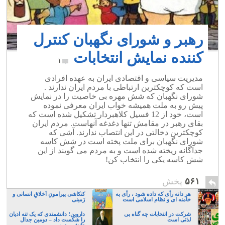
رهبر و شورای نگهبان کنترل
کننده نمایش انتخابات
۱
مدیریت سیاسی و اقتصادی ایران به عهده افرادی
است که کوچکترین ارتباطی با مردم ایران ندارند .
شورای نگهبان که شش مهره بی خاصیت را در نمایش
پیش رو به ملت همیشه خواب ایران معرفی نموده
است، خود از 12 فسیل کلاهبردار تشکیل شده است که
بقای رهبر در مقامش تنها دغدغه آنهاست. مردم ایران
کوچکترین دخالتی در این انتصاب ندارند. آشی که
شورای نگهبان برای ملت پخته است در شش کاسه
جداگانه ریخته شده است و به مردم می گویند از این
شش کاسه یکی را انتخاب کن!
۵۶۱
پخش
هر دانه رأی که داده شود ، رأی به
کنکاشی پیرامونِ اَخلاقِ انسانی و
خامنه ای و نظام اسلامی است
زَمینی
شرکت در انتخابات چه گناه بی
داروین؛ دانشمندی که یک تنه ادیان
لذتی است
را شکست داد – دومین جدال
دانش و دین