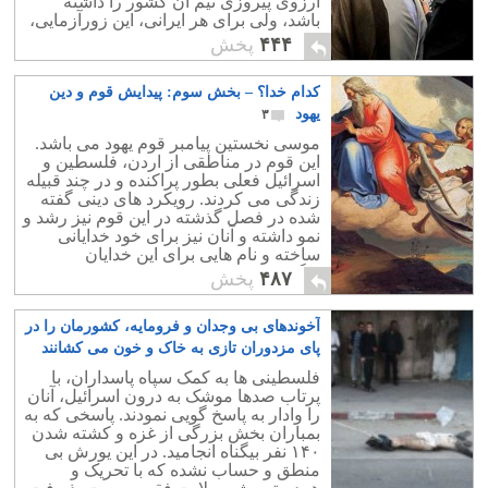
آرزوی پیروزی تیم آن کشور را داشته
باشد، ولی برای هر ایرانی، این زورآزمایی،
یک نبرد دوستانه نیست
۴۴۴
پخش
کدام خدا؟ – بخش سوم: پیدایش قوم و دین
یهود
۳
موسی نخستین پیامبر قوم یهود می باشد.
این قوم در مناطقی از اردن، فلسطین و
اسرائیل فعلی بطور پراکنده و در چند قبیله
زندگی می کردند. رویکرد های دینی گفته
شده در فصل گذشته در این قوم نیز رشد و
نمو داشته و آنان نیز برای خود خدایانی
ساخته و نام هایی برای این خدایان
برگزیدند.
۴۸۷
پخش
آخوندهای بی وجدان و فرومایه، کشورمان را در
پای مزدوران تازی به خاک و خون می کشانند
۱۹
فلسطینی ها به کمک سپاه پاسداران، با
پرتاب صدها موشک به درون اسرائیل، آنان
را وادار به پاسخ گویی نمودند. پاسخی که به
بمباران بخش بزرگی از غزه و کشته شدن
۱۴۰ نفر بیگناه انجامید. در این یورش بی
منطق و حساب نشده که با تحریک و