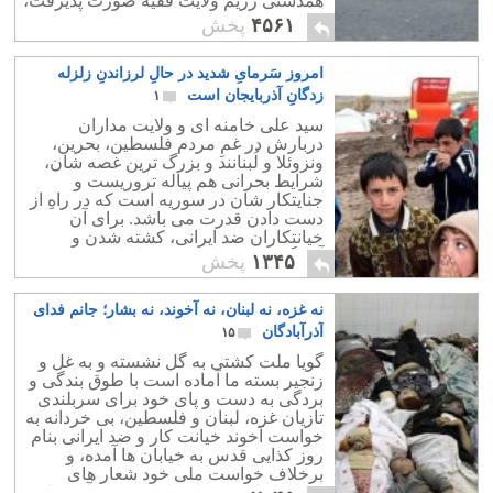
همدستی رژیم ولایت فقیه صورت پذیرفت،
از هر نظر قابل ملامت و سرزنش است.
۴۵۶۱
پخش
امروز سَرمایِ شدید در حالِ لرزاندنِ زلزله
زدگانِ آذربایجان است
۱
سید علی خامنه ای و ولایت مداران
دربارش در غمِ مردم فلسطین، بحرین،
ونزوئلا و لُبنانند و بزرگ ترین غصه شان،
شرایط بحرانی هم پیاله تروریست و
جنایتکار شان در سوریه است که در راهِ از
دست دادن قدرت می باشد. برای آن
خیانتکاران ضد ایرانی، کشته شدن و
آوارگی شهروندان شریف ایران زمین
۱۳۴۵
پخش
کمترین اهمیتی ندارد.
نه غزه، نه لبنان، نه آخوند، نه بشار؛ جانم فدای
آذرآبادگان
۱۵
گویا ملت کشتی به گل نشسته و به غل و
زنجیر بسته ما آماده است با طوق بندگی و
بردگی به دست و پای خود برای سربلندی
تازیان غزه، لبنان و فلسطین، بی خردانه به
خواست آخوند خیانت کار و ضد ایرانی بنام
روز کذایی قدس به خیابان ها آمده، و
برخلاف خواست ملی خود شعار های
دشمن تراش ضد اسرائیلی و ضد آمریکایی