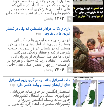
به دلیل اسیر در چنگال و طلسم آخوند
بودن، مملکت را به باد داد‫.‬ در حالی که
علی خامنه ای غارتگری است که مردم
کشورمان را به خاکستر نشین ساخته و آن
را به فروپاشی نیز خواهد کشاند.
۱۳۶۲
پخش
تازی زادگان، عزادار فلسطین اند ولی در کشتار
ایزدی ها بی تفاوت!
۴
ایزدی یعنی چه و ایزدی ها چه کسانی
هستند؟ ایزدی‌ها از اقلیت‌های مذهبی کرد
هستند که در شمال عراق، سوریه، جنوب
شرقی ترکیه و قفقاز زندگی می‌کنند.
ایزدی‌ها هم مثل بسیاری از پیروان ادیان
باستانی اعتقاد دارند که «جهان و هرچه در
او هست» از چهار عنصر اصلی یعنی «آب،
باد، خاک و آتش» ترکیب یافته‌است.
۲۳۰۶
پخش
ملت اسرائیل بداند، وحشیگری رژیم اسرائیل
دفاع از ایشان نیست و پیامد عکس دارد
۶
استعمار انگلیس در خاورمیانه فروپاشی
امپراتوری عثمانی و اشغال کشورهای
خاور میانه وسیله انگلیس مرزها و
کشورهای مصنوعی ایجاد کرد که بدور از