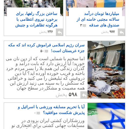
میلیاردها تومان درآمد
ساختن بزرگ راهها، برای
سالانه مجتبی خامنه ای از
برخورد نیروی انتظامی با
صندوق های صدقه
هرگونه تظاهرات و جنبش
۳
مردمی
۲
۹۷۷
پخش
۲۳۶
پخش
سران رژیم اسلامی فراموش کرده اند که مکه
جزء عربستان است!
۵۰
اما سخنم با شمایی است که از دین نان می
خورید! آیا ارزش دارد که بابت درآمد و
گذران زندگی این همه بلا را بسر مردم خرد
باخته و فریب خورده آورده اید؟ آیا دین
دروغینی که تبلیغش را می کنید و خرافاتی
که سنگش را به سینه می زنید ارزش این
همه مصیبت و مشکل در سطح جهان
دارد؟ البته در ادیان دیگر نظیر هندو و
۵۹۸
پخش
بودائیسم هم ازدحام جمعیت زائران خطر
ساز بوده و تلفات داده است ، اما شما با
آیا با تحریم مسابقه ورزشی با اسرائیل و
این اسلامتان نوبرید! مردم بیچاره را یک
عمر فریب می دهید که از راه دین به نانی
پذیرش شکست موافقید؟
۰
برسید ، همین مردمی که بشما، بدین شما و
ورزشکاران کشتی ایران بزودی در
خدای دروغین شما دل بسته اند.
مسابقات جهانی کشتی برای افتخاری نو