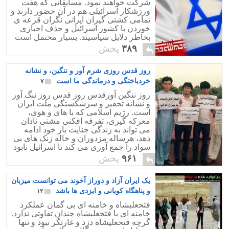
شرکت خواهند نمود. مسابقاتی که هفت
ورزشکار اسرائیلی هم در آن حضور دارند و
تمامی کشتی گیران ایرانی نگران قرعه ی
خوردن با کشور اسرائیل و حذف اجباری
بخاطر دلایل سیاسیند. بسیار محتمل است
که چندین امید طلایی ایران از جمله حمید
۳۸۹
پخش
سوریان با برخوردن با حریف اسرائیلی ، از
مسابقات حذف شوند!
روز قدس روزی شرم آور و ننگین، و نشانه
خردباختگی و درماندگی ما است
۷
روز ننگین آورقدس روز قدس روز ننگ آور
و نشانه تحقیر و سرشکستگی ملت ایران
است. رژیم اسلامی که با های و هوی،
معرکه گیری، تفرقه افکنی مشتی نادان
می تواند به زندگی جنایت بار خود ادامه
دهد، هرساله مزدوران و خاله زنک های بی
سواد را جمع آوری می کند تا اسرائیل نابود
شود تا تازیان همچنان بر سر قدرت بمانند.
۹۶۱
پخش
یک ایران آزاد و دوراز آخوند می توانست میزبان
و پناهگاه کوبانی و ایزدی ها باشد
۱۲
‎فتحعلیشاه و خامنه ای بی گمان عملکرد
گرچه فتحعلیشاه دزد و غارتگر نبود و تنها