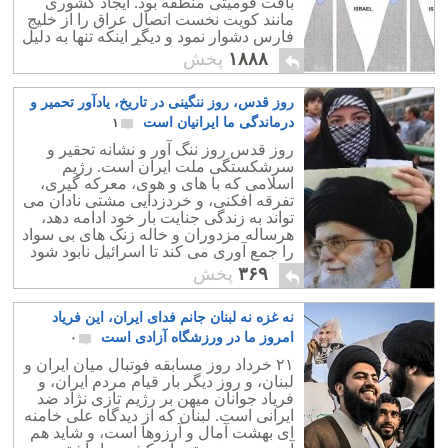
بافت قومیتی منطقه بود. ایجاد کشوری
مانند کویت نخست اتصال عراق را از خلیج
فارس دشوار نمود و دیگر اینکه تنها به دلیل
وجود منابع نفتی زیاد در آن منطقه ی
۱۸۸۸
پخش
کوچک است.
روز قدس، روز ننگینی در تاریخ، یادآور تحمیر و
درماندگی ما ایرانیان است
۱
روز قدس روز ننگ آور و نشانه تحقیر و
سرشکستگی ملت ایران است. رژیم
اسلامی که با های و هوی، معرکه گیری،
تفرقه افکنی، و خردزدایی مشتی نادان می
تواند به زندگی جنایت بار خود ادامه دهد،
هرساله مزدوران و خاله زنک های بی سواد
را جمع آوری می کند تا اسرائیل نابود شود
تا تازیان همچنان بر سر قدرت بمانند. به
۳۶۹
پخش
جای روزهای جشن و شادی ایرانی، همانند
زاد روز بزرگانی چون فردوسی، زردشت
نه غزه نه لبنان جانم فدای ایران، این فریاد
بزرگ، و مانند آن، و یا یادآوری روزهای ننگ
و نفرین تاریخ کشورمان مانند یاد روز
امروز ما در ورزشگاه آزادی است
۰
شکست ننگین ایران از تازیان، تاریخ و
۲۱ خرداد روز مسابقه فوتبال میان ایران و
سرنوشت ما با نام ننگین و چندش آور روز
لبنان، و روز دیگر بار قیام مردم ایران، و
قدس آلوده گشته است.
فریاد جوانان میهن بر رژیم تازی نژاد ضد
ایرانی است. لبنان که از دیدگاه علی خامنه
ای بهشت آمال و آرزوها است، و شاید هم