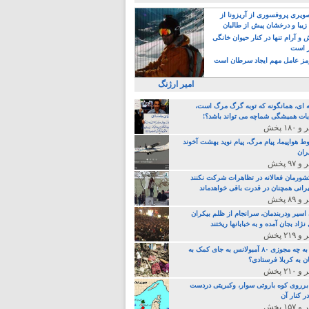
یری پروفسوری از آریزونا از
زیبا و درخشان پیش از طالبان
 آرام تنها در کنار حیوان خانگی
ر است
ز عامل مهم ایجاد سرطان است
امیر ارژنگ
ه ای، همانگونه که توبه گرگ مرگ است،
ات همیشگی شماچه می تواند باشد؟!
ط هواپیما، پیام مرگ، پیام نوید بهشت آخوند
ران
 کشورمان فعالانه در تظاهرات شرکت نکنند
رانی همچنان در قدرت باقی خواهدماند
 اسیر ودربندمان، سرانجام از ظلم بیکران
نژاد بجان آمده و به خبابانها ریختند
خامنه ای، به چه مجوزی ۸۰ آمبولانس به جای کمک به
ن به کربلا فرستادی؟
 برروی کوه باروتی سوار، وکبریتی دردست
ر کنار آن