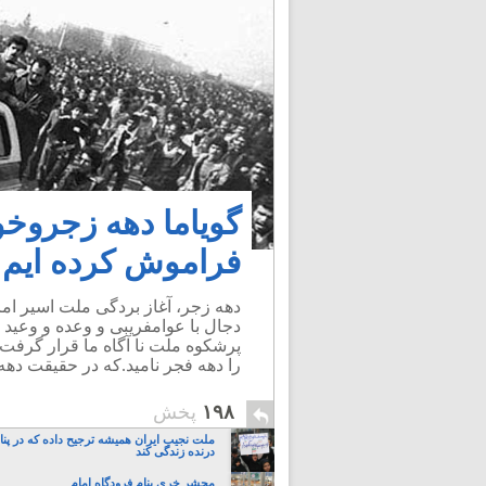
گویاما دهه زجروخو
فراموش کرده ایم
دجال با عوامفریبی و وعده و وعید 
را دهه فجر نامید.که در حقیقت دهه
۱۹۸
پخش
ملت نجیب ایران همیشه ترجیح داده که در پنا
درنده زندگی کند
محشر خری بنام فرودگاه امام