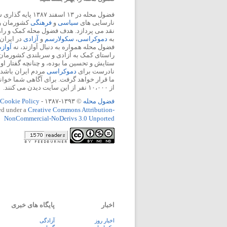
فضول محله در ۱۳ اسفند
نارسایی های
سیاسی
و
فرهنگی
کشورمان را 
نقد می پردازد. هدف فضول محله کمک و ر
به
دموکراسی
،
سکولارسم
و
آزادی
در ایران
فضول محله همواره به دنبال آوازند، نه
آواز
راستای کمک به آزادی و سربلندی کشورمان
ستایش و تحسین ما بوده، و چنانچه گفتار او
نادرست برای
دموکراسی
مردم ایران باشد، 
ما قرار خواهد گرفت. برای آگاهی شما خوان
از ۱۰،۰۰۰ نفر از این سایت دیدن می کنند.
فضول محله
© ۱۳۹۳-۱۳۸۷ -
Cookie Policy
ed under a
Creative Commons Attribution-
NonCommercial-NoDerivs 3.0 Unported
اخبار
پایگاه های خبری
اخبار روز
آزادگی