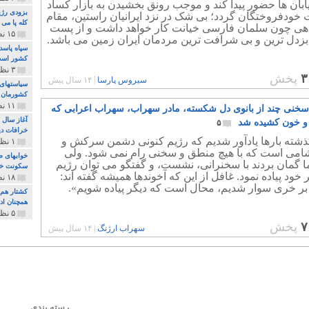
ابان ها حضور پیدا کند و موجب رونق بخشیدن به بازار کساد
بزودی رژی
ت خودفروختگان گردد؛ بی شک در نزد ایرانیان راستین، مقام
کله پا می
اهی چون سلمان فارسی خیانت کار خواهد داشت و از پست
۱۵ نظر و ۳۲۷ پخش
بزدل ترین و بی شرافت ترین مردمان ایران زمین می باشد.
سپاه پاسد
کشور اس
۳ نظر و ۱۶۲ پخش
۳
پخش
سیروس پارسا
|
۱۴ سال پیش
سیاستهای 
کشورمان 
۱۱ نظر و ۳۱۵ پخش
سخنی چند از بانوی دل شکسته، مادر سهراب، سهراب اعرابی که
آغاز سال 
و خون کشیده شد
۵
خرافات دی
گذشته بارها یادآور شدیم که رژیم کنونی دشمن سرکش و
۱ نظر و ۷۴ پخش
امی است که با هیچ منطق و سخنی رام نمی شود. ولی
خوابهای ط
 گمان بردند با سخنرانی، نشست، و گفتگو می توان رژیم
سکونت خو
ر خود پیاده نمود. غافل از این که آخوندها همیشه گفته اند:
۱۸ نظر و ۸۹۷ پخش
بر خری سوار شدیم، محال است که دیگر پیاده شویم».
کشتار هم م
همچنان ادا
۵ نظر و ۲۵۹ پخش
۷
پخش
سهراب ارژنگ
|
۱۴ سال پیش
رسته بندي