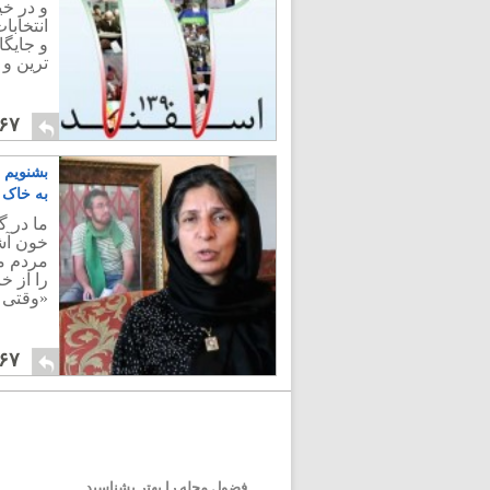
و در خی
انتخابا
و جایگ
ترین و 
۶۷
بشنویم 
به خاک 
ما در 
خون آش
مردم ما
را از خ
«وقتی 
۶۷
فضول محله را بهتر بشناسید