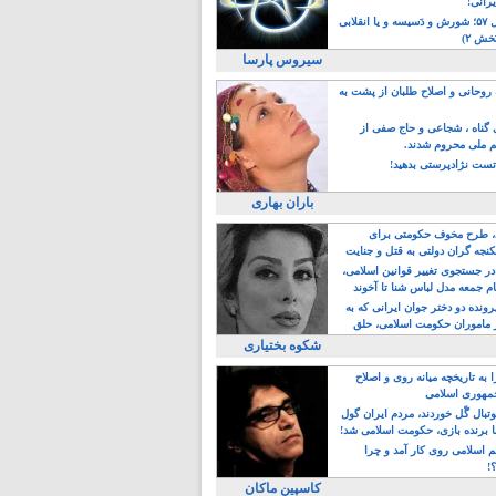
یرانی!
رویداد سال ۵۷؛ شورش و دَسیسه و یا انقلابی
خش ۲)
سیروس پارسا
روحانی و اصلاح طلبان از پشت به
ی گناه ، شجاعی و حاج صفی از
یم ملی محروم شدند.
ست نژادپرستی بدهید!
باران بهاری
طرح مخوف حکومتی برای
جه گران دولتی به قتل و جنایت
در جستجوی تغییر قوانین اسلامی،
ام جمعه مدل لباس شنا تا آخوند
مجنسگرا!
رونده دو دختر جوان ایرانی که به
 ماموران حکومت اسلامی، حلق
شکوه بختیاری
 به تاریخچه میانه روی و اصلاح
مهوری اسلامی
وتبال گًل خوردند، مردم ایران گول
ا برنده بازی، حکومت اسلامی شد!
م اسلامی روی کار آمد و چرا
؟!
کاسپین ماکان