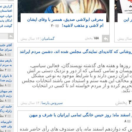
گزارش تصو
افغانستان 
خواب خوش و
 این
معرفی ابولاشی صدیق، همسر با وفای ایشان
امکان پذی
ام لاشی و مذهب لاشیه!
۲۰
گوشت قرم
۱۵۸
پخش
گمنامیان
|
۱۳ سال پیش
آقای خامن
سزای جنای
وشانی که کاندیدای نمایندگی مجلس شده اند، دشمن مردم ایرانند
۸ نظر و ۱۸۰ پخش
بازهم سقو
روزها و هفته های گذشته نویسندگان، فعالین سیاسی،
به مردم ای
۴ نظر و ۹۷ پخش
ویسان و تمامی کسانی که از دور و نزدیک دستی بر آتش
ایران زمین دارند و با شرایط موجود به نوعی مشکل
تا بانوان
 مخالف این همه ستم و استبداد می باشند انتخابات مجلس
رژیم ضدای
تحریم کرده و از مردم خواسته اند تا کسی در انتخابات
۸ نظر و ۸۹ پخش
کند.
هم میهنان
رژیم تازی 
۸ نظر و ۲۱۹ پخش
۴
پخش
سیروس پارسا
|
۱۴ سال پیش
زلزله زدگا
 اسفند ماه؛ روز حبس خانگی تمامی ایرانیان با شرف و میهن
۷ نظر و ۲۱۰ پخش
۸
خاورمیانه
ولی فقیه د
س که دوازدهم اسفند ماه، پای صندوف های رأی حاضر شده
۶ نظر و ۱۵۷ پخش