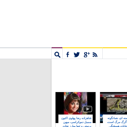
مشترک
جستجو
نه ای، همانگونه
شاهزاده رضا پهلوی اکنون
 گرگ مرگ است،
سمبل دموکراسی، میهن
نایات همیشگی
پرستی و تنها مبارز نجات