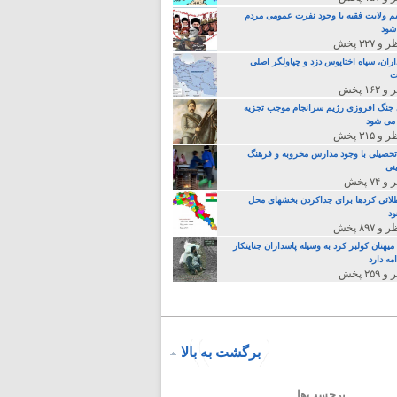
م ولایت فقیه با وجود نفرت عمومی مردم
 شود
اران، سپاه اختاپوس دزد و چپاولگر اصلی
ت
جنگ افروزی رژیم سرانجام موجب تجزیه
می شود
تحصیلی با وجود مدارس مخروبه و فرهنگ
نی
لائی کردها برای جداکردن بخشهای محل
د
یهنان کولبر کرد به وسیله پاسداران جنایتکار
مه دارد
برگشت به بالا
برچسب‌ها