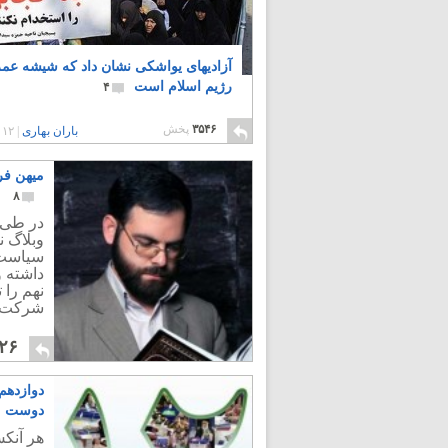
آزادیهای یواشکی نشان داد که شیشه عمر
رژیم اسلام است
۴
۳۵۴۶
پخش
باران بهاری
|
۱۲ سال پیش
میهن فر
۸
در طی 
وبلاگ ن
سیاست 
داشته و
نهم را 
شرکت ن
۲۶
دوازدهم
دوست
هر آنک