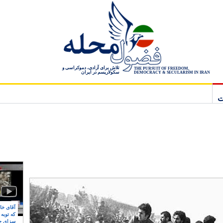
تلاش برای آزادی، دموکراسی و
THE PURSUIT OF FREEDOM,
سکولاریسم در ایران
DEMOCRACY & SECULARISM IN IRAN
ت
آقای خام
که توبه
سزای ج