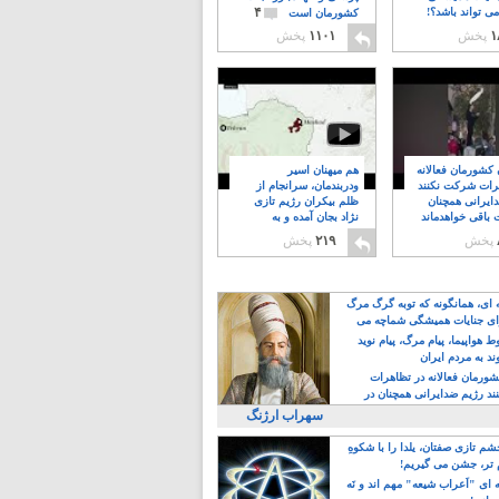
۴
ی تواند باشد؟!
کشورمان است
۱
پخش
۱۱۰۱
پخش
ن کشورمان فعالانه
هم میهنان اسیر
رات شرکت نکنند
ودربندمان، سرانجام از
ایرانی همچنان
ظلم بیکران رژیم تازی
 باقی خواهدماند
نژاد بجان آمده و به
۸
خبابانها ریختند
پخش
۲۱۹
پخش
ه ای، همانگونه که توبه گرگ مرگ
ی جنایات همیشگی شماچه می
!
 هواپیما، پیام مرگ، پیام نوید
د به مردم ایران
کشورمان فعالانه در تظاهرات
د رژیم ضدایرانی همچنان در
 خواهدماند
سهراب ارژنگ
م تازی صفتان، یلدا را با شکوهِ
 تر، جشن می گیریم!
 ای "اَعراب شیعه" مهم اند و نَه