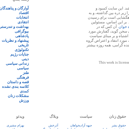
 ۱۳۸۷ پایه گذاری شد. این سایت کمبود و
آوارگان و پناهندگان
زیر ذره بین گذاشته، و به
اقتصاد
اهگشایی است برای رسیدن
انتخابات
. بر این اساس، مسئولین
انتقادی
ه خوان
. آن کس که در
بهداشت و تندرستی
 سخن گوید، گفتارش مورد
بیوگرافی
 اشتباه و بر مبنای سیاست
پادشاهی
مورد انتقاد و اعتراض گروه
پیشنهاد و نظریات
نده گرامی، همه روزه بیشتر
تاریخی
تکنولوژی
جنایات رژیم
دینی
This work is licens
زندانی سیاسی
سیاسی
طنز
فرهنگی
قصه و داستان
کلاسه بندی نشده
کمدی
مشکلات زنان
ورزش
حقوق زنان
سیاست
وبلاگ
ویدئو
حقوق بشر
جبهه آزادیخواهان
آذرخش
بهرام مشیری