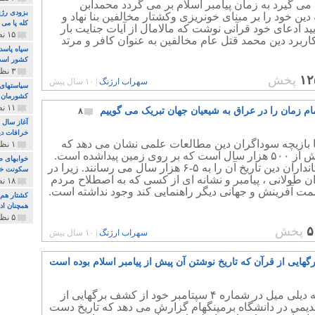
ی گیرد به زمان پیامبر اسلام بر می گردد محمدابن
بزودی رژی
 دین خود را بر مبنای خونریزی وکشتار مخالفین بنا نهاد و
کله پا می
یید ادعای خود قرآنی نوشت که مالامال از آیات جنایت بار
۱۵ نظر و ۳۲۷ پخش
ربرد دین محمد قتل عام مخالفین به عنوان کافر و مرتد
سپاه پاسد
کشور اس
۳ نظر و ۱۶۲ پخش
۱۲
پخش
سهراب ارژنگ
|
۱۰ سال پیش
سیاستهای 
کشورمان 
۱۱ نظر و ۳۱۵ پخش
ام زمان را در عراق به شیعیان جهان تبریک می گوییم
۸
آغاز سال 
خرافات دی
 بازیچه سوداگران دین مطالعات علمی نشان می دهد که
۱ نظر و ۷۴ پخش
بشر بیش از ۵۰۰ هزار سال است که بر روی زمین پیداشده است.
خوابهای ط
ولی دکانداران دین تاریخ آن را به ۵-۶ هزار سال می رسانند. زیرا در
سکونت خو
ن طولانی ، پیامبر و نشانه ای از کسی که به اصطلاح مردم
۱۸ نظر و ۸۹۷ پخش
مت آفرینش و جهانی دیگر راهنمایی کند وجود نداشته است.
کشتار هم م
همچنان ادا
۵ نظر و ۲۵۹ پخش
۵
پخش
سهراب ارژنگ
|
۱۰ سال پیش
هایی از قرآن که تاریخ نوشتن آن پیش از پیامبر اسلام بوده است
روزنامه دیلی میل در شماره ۴ سپتامبر خود از کشف برگهایی از
دیمی در دانشگاه برمینگهام گزارش می دهد که تاریخ دست