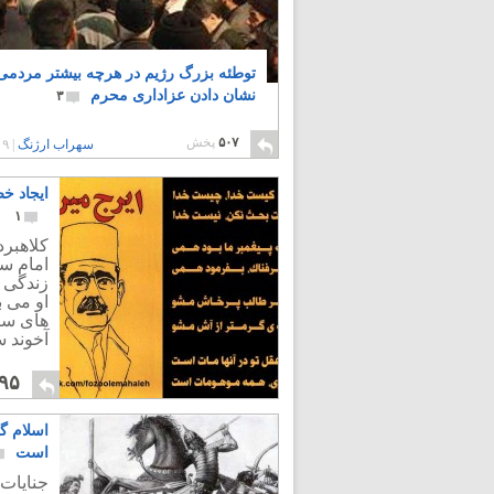
توطئه بزرگ رژیم در هرچه بیشتر مردمی
نشان دادن عزاداری محرم
۳
۵۰۷
پخش
سهراب ارژنگ
|
۹ سال پیش
ایجاد خ
۱
امام سا
زندگی م
او می 
های سی
آخوند س
۹۵
اسلام گ
است
جنایات 