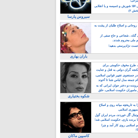
یرانی!
رویداد سال ۵۷؛ شورش و دَسیسه و یا انقلابی
خش ۲)
سیروس پارسا
روحانی و اصلاح طلبان از پشت به
ی گناه ، شجاعی و حاج صفی از
یم ملی محروم شدند.
ست نژادپرستی بدهید!
باران بهاری
طرح مخوف حکومتی برای
جه گران دولتی به قتل و جنایت
در جستجوی تغییر قوانین اسلامی،
ام جمعه مدل لباس شنا تا آخوند
مجنسگرا!
رونده دو دختر جوان ایرانی که به
 ماموران حکومت اسلامی، حلق
شکوه بختیاری
 به تاریخچه میانه روی و اصلاح
مهوری اسلامی
وتبال گًل خوردند، مردم ایران گول
ا برنده بازی، حکومت اسلامی شد!
م اسلامی روی کار آمد و چرا
؟!
کاسپین ماکان