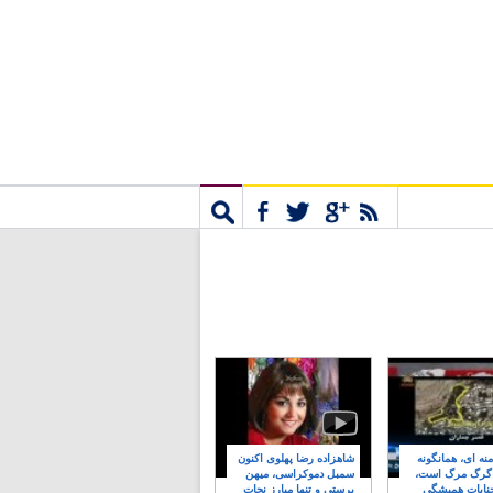
مشترک
جستجو
نه ای، همانگونه
شاهزاده رضا پهلوی اکنون
 گرگ مرگ است،
سمبل دموکراسی، میهن
نایات همیشگی
پرستی و تنها مبارز نجات