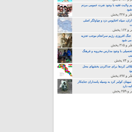
م ولایت فقیه با وجود نفرت عمومی مردم
 شود
اران، سپاه اختاپوس دزد و چپاولگر اصلی
ت
جنگ افروزی رژیم سرانجام موجب تجزیه
می شود
تحصیلی با وجود مدارس مخروبه و فرهنگ
نی
لائی کردها برای جداکردن بخشهای محل
د
یهنان کولبر کرد به وسیله پاسداران جنایتکار
مه دارد