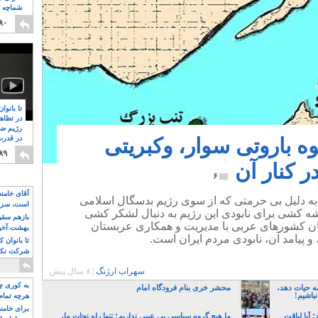
شماچه م
۸
۸۰
تا بانوا
در تظاه
رژیم ضد
وه باروتی سوار، وکبریتی
در قدرت
۸
۸۹
 کنار آن
۶
آقای خامن
 دلیل بی حرمتی که از سوی رژیم بدسگال اسلامی
است، سزا
شه کشی برای نابودی این رژیم به دنبال لشکر کشی
تواند باشد؟
بازهم سقوط
میان کشورهای عربی با مدیریت و همکاری عربستان
بهشت آخون
و پیامد آن، نابودی مردم ایران است.
تا بانوان 
شرکت نکنن
قدرت باقی
سهراب ارژنگ
|
۸ سال پیش
به کوری چش
ه حیات دهد،
محشر خری بنام فرودگاه امام
نباشیم!
هرچه تمام
برای خامنه
آیا لیاقت
ما هیچ گروه سیاسی بی عیبی نداریم؛ تنها راه نجات ما،