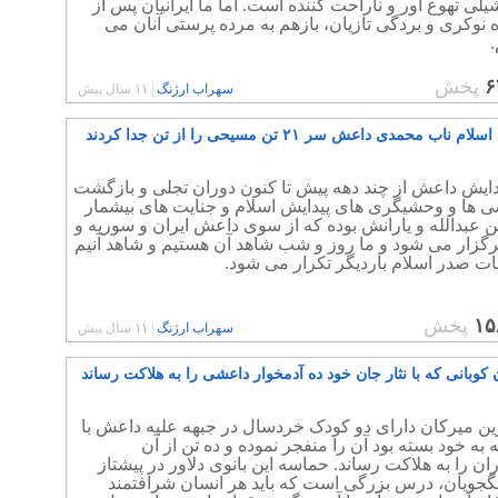
لی تهوع آور و ناراحت کننده است. اما ما ایرانیان پس از
ده نوکری و بردگی تازیان، بازهم به مرده پرستی آنان می
.
۶
پخش
سهراب ارژنگ
|
۱۱ سال پیش
 ناب محمدی داعش سر ۲۱ تن مسیحی را از تن جدا کردند
دایش داعش از چند دهه پیش تا کنون دوران تجلی و بازگشت
ی ها و وحشیگری های پیدایش اسلام و جنایت های بیشمار
 عبدالله و یارانش بوده که از سوی داعش ایران و سوریه و
رگزار می شود و ما روز و شب شاهد آن هستیم و شاهد آنیم
ات صدر اسلام باردیگر تکرار می شود.
۱۵
پخش
سهراب ارژنگ
|
۱۱ سال پیش
 کوبانی که با نثار جان خود ده آدمخوار داعشی را به هلاکت رساند
ین میرکان دارای دو کودک خردسال در جبهه علیه داعش با
 به خود بسته بود آن را منفجر نموده و ده تن از آن
ران را به هلاکت رساند. حماسه این بانوی دلاور در پیشتاز
گجویان، درس بزرگی است که باید هر انسان شرافتمند