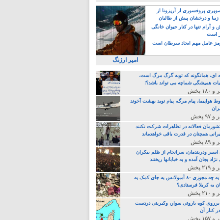
یری پروفسوری از آریزونا از
زیبا و درخشان پیش از طالبان
 آرام تنها در کنار حیوان خانگی
ر است
ز عامل مهم ایجاد سرطان است
امیر ارژنگ
ه ای، همانگونه که توبه گرگ مرگ است،
ات همیشگی شماچه می تواند باشد؟!
ط هواپیما، پیام مرگ، پیام نوید بهشت آخوند
ران
 کشورمان فعالانه در تظاهرات شرکت نکنند
رانی همچنان در قدرت باقی خواهدماند
 اسیر ودربندمان، سرانجام از ظلم بیکران
نژاد بجان آمده و به خبابانها ریختند
خامنه ای، به چه مجوزی ۸۰ آمبولانس به جای کمک به
ن به کربلا فرستادی؟
 برروی کوه باروتی سوار، وکبریتی دردست
ر کنار آن