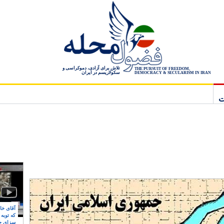
تلاش برای آزادی، دموکراسی و
THE PURSUIT OF FREEDOM,
سکولاریسم در ایران
DEMOCRACY & SECULARISM IN IRAN
ت
آقای خام
که توبه
سزای ج