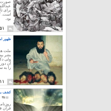
صورت م
عبدالله
برای تأ
است. کا
بود.
۵۱
ظهور ام
ملت ها
آن دورا
را به س
۱۱
کشف برگ
۳۵
قرآن ق