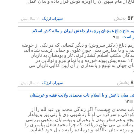
اع از مام میهن آن را آویزه گوش قرار داده و بدان عمل
۵۳
پخش
سهراب ارژنگ
|
۱۱ سال پیش
یم حاج دباغ همچنان پرچمدار داعش ایران و ماله کش اسلام
ر است
۹
یم دباغ ( دکتر سروش) و دیگر کسانی که در یکی از حوضه
ی، و یا مدارس دینی چون علوی و حقانی تربیت شده اند،
ان مکتب اسلام کشتارگرند، تار و پودشان به تازیان
غارتگر ۱۴ سده پیش پیوند خورده و با تمام نیرو و توانایی در
 جهان به تبلیغ و پاسداری از آن آیین کذایی تازیان می
۸
پخش
سهراب ارژنگ
|
۱۱ سال پیش
تی میان داعش و یا اسلام ناب محمدی ولایت فقیه و عربستان
۱۳
ناب محمدی چیست؟ اگر زندگی محمدابن عبدالله را از
ودکی و سرگردانی او تا زناشویی وی با زنی پیر و پولدار
یجه و هم سفر بودن با رهبران و پیشوایان مذهبی بررسی
 به آسانی می توان دریافت که چرا محمد شغل پیامبری را
و مردم نادان، ناآگاه، و درمانده را به دنبال خود کشانید.