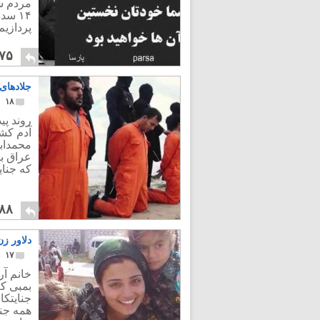
مردم شی
۱۴ س
پردازیم
۷۵
جلادهای اسلام
۱۸
روند پی
آدم کش
محمدابن
عراق ب
که جنای
۸۸
دلاور زن
۱۷
خانم آر
بمبی که
جنایتکا
همه جن