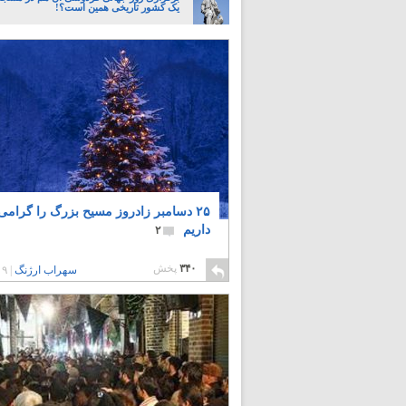
یک کشور تاریخی همین است؟!
۲۵ دسامبر زادروز مسیح بزرگ را گرام
داریم
۲
۳۴۰
پخش
سهراب ارژنگ
|
۹ سال پیش