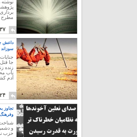
نوشته ه
پژوهشگ
برداری 
مطرح س
۳۷
داعش چه
سوزاند
جنایات 
جا قتل 
زنده زن
ناب محم
آدم کشی
۲۴
تجاوز به
وفرهنگ
شناخت 
و دشمن 
حزب نا