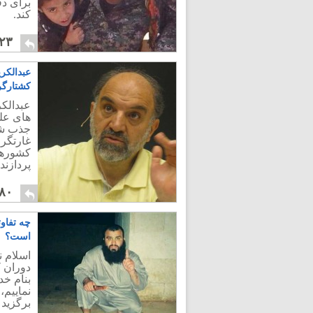
برای دف
کند.
۲۳
عبدالکر
کشتارگ
عبدالکر
های علم
جذب شدگ
کشورهای
پردازند.
۸۰
چه تفاو
است؟
اسلام 
دوران ک
بنام خد
نماییم،
برگزید 