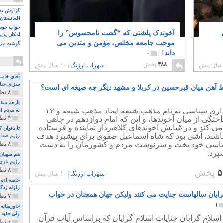
گزارش تصو
افغانستان 
خواب خوش و
آخوندک پلشتی که “گشت نامحسوس” را
امکان پذی
موجب جامعه مخلص، مؤمن و متدین می
گوشت قرم
داند!
۰
۴۸۸
پخش
سهراب ارژنگ
|
۱۰ سال پیش
آقای خامن
سزای جنای
ط آهن میان قبرحسین در کربلا و مشهد دیگر چه صیغه ای است؟
۸ نظر و ۱۸۰ پخش
بازهم سقو
کلاهبرداری سیاسی به نام مذهب شیعه ایجاد مذهب شیعه و ۱۲
به مردم ای
۴ نظر و ۹۷ پخش
ختگی از میان آخوندها، و این که امام دوازدهم در چاهی
ی کند و در غیابش آخوندهای کلاهبردار نماینده و فرستاده
تا بانوان
باشند، آشی بود که شاه اسماعیل صفوی برای پیشبرد هدف
رژیم ضدای
اسی خود پخت و سرنوشت مردم و کشورمان را به دست
۸ نظر و ۸۹ پخش
پرد.
هم میهنان
رژیم تازی 
۸ نظر و ۲۱۹ پخش
۵
پخش
سهراب ارژنگ
|
۱۰ سال پیش
زلزله زدگا
رایان سالهاست جنایت می کنند ولیکن جهان همچنان در خواب
۷ نظر و ۲۱۰ پخش
۱
خاورمیانه
ولی فقیه د
اسلام گرایان جنایات اسلام گرایان که براساس آیات قرآن
۶ نظر و ۱۵۷ پخش