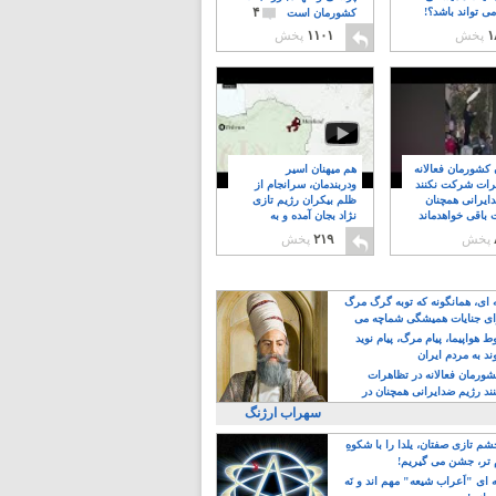
۴
ی تواند باشد؟!
کشورمان است
۱
پخش
۱۱۰۱
پخش
ن کشورمان فعالانه
هم میهنان اسیر
رات شرکت نکنند
ودربندمان، سرانجام از
ایرانی همچنان
ظلم بیکران رژیم تازی
 باقی خواهدماند
نژاد بجان آمده و به
۸
خبابانها ریختند
پخش
۲۱۹
پخش
ه ای، همانگونه که توبه گرگ مرگ
ی جنایات همیشگی شماچه می
!
 هواپیما، پیام مرگ، پیام نوید
د به مردم ایران
کشورمان فعالانه در تظاهرات
د رژیم ضدایرانی همچنان در
 خواهدماند
سهراب ارژنگ
م تازی صفتان، یلدا را با شکوهِ
 تر، جشن می گیریم!
 ای "اَعراب شیعه" مهم اند و نَه