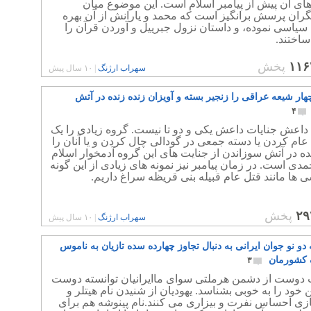
ای آن پیش از پیامبر اسلام است. این موضوع میان
ران پرسش برانگیز است که محمد و یارانش از آن بهره
سیاسی نموده، و داستان نزول جبريیل و آوردن قرآن را
اختند.
۱۱۶
پخش
سهراب ارژنگ
|
۱۰ سال پیش
ار شیعه عراقی را زنجیر بسته و آویزان زنده زنده در آتش
۴
داعش جنایات داعش یکی و دو تا نیست. گروه زیادی را یک
عام کردن یا دسته جمعی در گودالی چال کردن و یا آنان را
ده در آتش سوزاندن از جنایت های این گروه آدمخوار اسلام
دی است. در زمان پیامبر نیز نمونه های زیادی از این گونه
 ها مانند قتل عام قبیله بنی قریظه سراغ داریم.
۲۹
پخش
سهراب ارژنگ
|
۱۰ سال پیش
 دو نو جوان ایرانی به دنبال تجاوز چهارده سده تازیان به ناموس
 کشورمان
۳
دوست از دشمن هرملتی سوای ماایرانیان توانسته دوست
خود را به خوبی بشناسد. یهودیان از شنیدن نام هیتلر و
زی احساس نفرت و بیزاری می کنند.نام پینوشه هم برای