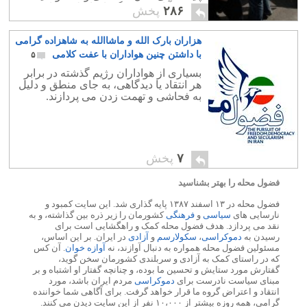
حضور آنان صحنه گردان اصلی سیاست
۲۸۶
پخش
کشور فقاهت زده است.
هزاران بارک الله و ماشاالله به شاهزاده گرامی
با داشتن چنین هواداران با عفت کلامی
۵
بسیاری از هواداران رژیم گذشته در برابر
هر انتقاد یا دیدگاهی، به جای منطق و دلیل
به فحاشی و تهمت زدن می پردازند.
۷
پخش
فضول محله را بهتر بشناسید
فضول محله در ۱۳ اسفند ۱۳۸۷ پایه گذاری شد. این سایت کمبود و
نارسایی های
سیاسی
و
فرهنگی
کشورمان را زیر ذره بین گذاشته، و به
نقد می پردازد. هدف فضول محله کمک و راهگشایی است برای
رسیدن به
دموکراسی
،
سکولارسم
و
آزادی
در ایران. بر این اساس،
مسئولین فضول محله همواره به دنبال آوازند، نه
آوازه خوان
. آن کس
که در راستای کمک به آزادی و سربلندی کشورمان سخن گوید،
گفتارش مورد ستایش و تحسین ما بوده، و چنانچه گفتار او اشتباه و بر
مبنای سیاست نادرست برای
دموکراسی
مردم ایران باشد، مورد
انتقاد و اعتراض گروه ما قرار خواهد گرفت. برای آگاهی شما خواننده
گرامی، همه روزه بیشتر از ۱۰،۰۰۰ نفر از این سایت دیدن می کنند.