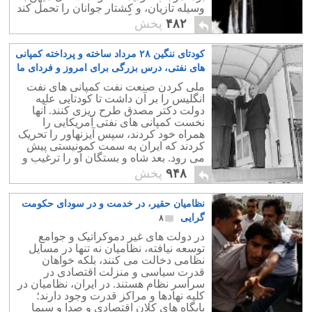
وسیله تازیان، و کشتار جوانان را تحمل کند
و در نتیجه به زندگی خود پایان بخشید.
۴۸۲
پخش
کودتای ننگین ۲۸ مرداد ساخته و پرداخته کمپانی
های نفتی، درس بزرگی برای امروز و فردای ما
۶
ملی کردن صنعت نفت کمپانی های نفت
انگلیس را بر آن داشت تا کودتایی علیه
دولت دکتر مصدق طرح ریزی کنند. آنها
نخست کمپانی های نفتی آمریکایی را
همراه خود کردند، سپس آیزنهاور را تحریک
کردند که ایران به سمت کمونیستی پیش
می رود. بعد شاه و بستگان او را ترغیب و
تشویق به همکاری کردند و دست به کودتا
۹۴۸
پخش
زدند.
نظامیان حقیر، در خدمت و در سودای حکومت
گرایی
۸
در دولت های غیر دموکراتیک و جوامع
توسعه نیافته، نظامیان نه تنها در مسایل
نظامی دخالت می کنند، بلکه خواهان
قدرت سیاسی و منزلت اقتصادی در
سراسر نظام هستند. در ایران، نظامیان در
کلیه نهادها و مراکز قدرت وجود دارند؛
پایگاه های کلان اقتصادی و صدا و سیما