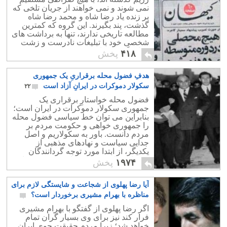
نمی شوند و نمی خواهند از جریان تلخی که
بر زنده یاد رضا شاه و محمد رضا شاه
گذشت، پند بگیرند. این گروه که کمترین
مطالعه تاریخی ندارند، تنها به برداشت های
شخصی خود با تبلیغات نادرست و زشت
وقایع گذشته را به سود خود تغییر میدهند.
۴۱۸
پخش
هدفِ فضول محله برقراریِ یک جمهوری
سکولار دموکرات در ایرانِ آزاد است
۲۲
فضول محله خواستارِ برقراری یک
جمهوری سکولار دموکرات در ایران است؛
بنابراین می توان خط سیاسی فضول محله
را جمهوری خواهی و حکومت مردم بر
مردم دانست. باور به سکولاریم و اصل
جدایی سیاست و نهادهای مذهبی از
یکدیگر، از ابتدا مورد توجه گردانندگان
فضول محله بوده و همواره نیز بدین پندار،
۱۹۷۴
پخش
وفادار خواهیم ماند.
آیا رضا پهلوی از شجاعت و شایستگی لازم برای
مناظره با بهرام مشیری برخوردار است؟
۱۳۴
اگر رضا پهلوی از گفتگو با بهرام مشیری
فرار کند نیز برای وی بسیار گران تمام
خواهد شد؛ زیرا مردم حقیقت جویِ ایران