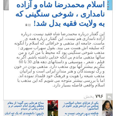
اسلام محمدرضا شاه و آزاده
نامداری ، شوخی سنگینی که
به ولایت فقیه بدل شد!
۵
این گفتار درباره محمدرضا شاه فقید نیست. درباره
آزاده نامداری هم نیست. این گفتار درباره همه ی
ماست. جامعه ای مذهبی و خرافاتی که اسلام را آنگونه
که سلیقه اش هست می بیند. بقول سهراب سپهری :
مذهب شوخی سنگینی بود که محیط با من کرد و من
سالها مذهبی ماندم بی آنکه خدایی داشته باشم. اگر به
فیلم ، شعر ، موسیقی و داستانهای دهه های 30 تا 60
بنگریم بیشتر آنها بوی مذهب دارد. مذهبی بودن در خون
و رگ نویسندگان و هنر مندان ایرانی است و ایرانیان
مذهب شیعه را هویت و فرهنگ خود قلمداد نموده اند.
اما با بررسی بیشتر متوجه می شویم که این مذهب با
اسلام واقعی فاصله بسیار دارد.
۷۹۶
پخش
یکی از مَزایایِ حجابِ اسلامی:
مداح هرجایی می گوید؛ از مقام
سکسِ بی دَردسَرِ وَزیر عُلوم دَر
معظم رهبری امام حسینی تر و
آسانسور!
امام زمانی تر ندیدم
شکنجه و بی حرمتی نسبت به
داروین؛ دانشمندی که یک تنه ادیان
بانوان بزرگوار کشورمان، از چه
را شکست داد – دومین جدال