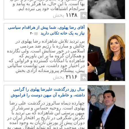
بها است. با این حال، ما هرگز به پیامد و
سرانجام اشتباهات خود پی نبرده ایم.
۱۱۴۸
پخش
آقای رضا پهلوی، شما پیش از هراقدام سیاسی
نیاز به یک خانه تکانی دارید
۴۰
بی تردید تلاش شاهزاده رضا پهلوی در
چالش و مبارزه با رژیم ضد مردمی
اسلامی در خور ستایش است. ولی نگارنده
و همکاران گروه ما بر این باوریم که
شاهزاده با امکانات گسترده و فراوانی که
در اختیار خود داشت، می توانست سالیانی
پیش، پیشگام پیروزمندانه آزادی بخش
میهنمان باشد.
۲۱۱۶
پخش
سال روز درگذشت علیرضا پهلوی را گرامی
داشته، و خاطره آن میهن دوست را فراموش
نخواهیم نمود
۱۴
چهارده دیماه سالروز درگذشت علی رضا
پهلوی است. روحیه حساس و سرشار از
میهن پرستی این شاهزاده که بی تردید با
نگرش شگرفی در تاریخ پر افتخار ایران در
دوران پیش از یورش تازیان به وجود آمده
بود، موجب گردید که نتواند اشغال میهن به