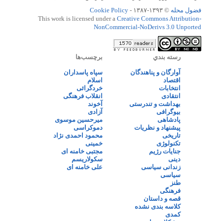
فضول محله
© ۱۳۹۳-۱۳۸۷ -
Cookie Policy
This work is licensed under a
Creative Commons Attribution-
NonCommercial-NoDerivs 3.0 Unported
رسته بندي
برچسب‌ها
آوارگان و پناهندگان
سپاه پاسداران
اقتصاد
اسلام
انتخابات
خردگرائی
انتقادی
انقلاب فرهنگی
بهداشت و تندرستی
آخوند
بیوگرافی
آزادی
پادشاهی
میرحسین موسوی
پیشنهاد و نظریات
دموکراسی
تاریخی
محمود احمدی نژاد
تکنولوژی
خمینی
جنایات رژیم
مجتبی خامنه ای
دینی
سکولاریسم
زندانی سیاسی
علی خامنه ای
سیاسی
طنز
فرهنگی
قصه و داستان
کلاسه بندی نشده
کمدی