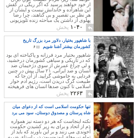
از خود خواهند پرسید که اگر ریگی در کفش
این شاهزاده و خاندانش نیست و ایشان از
هر نظر بی تقصیر و بی گناهند، چرا رضا
پهلوی از داشتن یک مباحثه زنده تلویزیونی
با بهرام مشیری طفره می رود؟
۱۰۴۰
پخش
با شاهپور بختیار، دلاور مرد بزرگ تاریخ
کشورمان بیشتر آشنا شویم
۶
شاهپور بختیار مرد فرزانه و پاکباخته ای بود
که در تاریکی و سیاهی کشورمان درخشید،
و لی چراغ عمرش از سوی دژخیمان ضد
انسان و ضد ایرانی، ۲۱ سال پیش در چنین
فردایی به خاموشی گرایید. از آن جا که
طبیعت گرگ دریدن است، رژیم آدم خوار
اسلامی تا کنون صدها انسان های فرهیخته
را به خاک و خون کشانده است.
۲۲۶۳
پخش
تنها حکومت اسلامی است که از دعوای میان
شاه پرستان و مصدوق دوستان، سود می برد
۱۲
نکته اینجاست که هر دو دسته نیز همواره
دَم از اتحاد و برای به زیر کشیدن حکومت
آخوندی می زنند و بر این باورند که باید از
تمام نیروهای اپوزوسیون در راستای ضربه