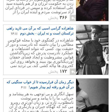
زدن به حکومت لرزان و از هم پاشیده سید
علی استفاده کرده و سپس در فردای ایران
آزاد سرنوشت مردم و آینده ایران را از
طریق صندوق های رأی مشخص نماید.
۳۶۶
پخش
شاهزاده گرامی اسبی که بر آن می تازید راهی
ترکستان است و نه ایران ‪-‬ بخش دوم
۱۶
شاهزاده در گفتگوی خود با مجله فوکوس
مطالبی را بیان داشته که نادرست و دور از
حقیقت بود. کسی که نتواند اشتباهات و
عملکرد نادرست پدرش که زیرپاگذاشتن
قوانین مشروطیت و ایجاد فضای خفقان
آوردیکتاتوری بود ببیند و بخواهد روی این
کجروی ها ماله کشی کند، بی تردید نمی
تواند فردی آزادی خواه و میهن دوست
۱۷۲
پخش
باشد.
دیگر زمان آن فرارسیده تا از خواب سنگینی که
در آن فرو رفته ایم بیدار شویم!
۶
سهل انگاری و بی توجهی به هر پیشامد و
جریانی، ما را با پیامد و سرنوشت
نامطلوب، تازه تر، و زیان آورتری روبرو
می کند که گهگاه جبران و بازنگری از آن
غیر ممکن، و یا بسیار هزینه بردار و گران