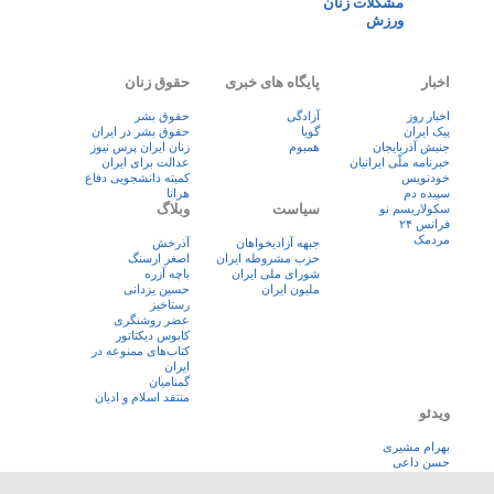
مشکلات زنان
ورزش
اخبار
پایگاه های خبری
حقوق زنان
اخبار روز
آزادگی
حقوق بشر
پيک ايران
گویا
حقوق بشر در ایران
جنبش آذربایجان
همبوم
زنان ايران پرس نيوز
خبرنامه ملّی ایرانیان
عدالت برای ایران
خودنویس
کمیته دانشجویی دفاع
سپیده دم
هرانا
سیاست
وبلاگ
سکولاریسم نو
فرانس ۲۴
مردمک
جبهه آزادیخواهان
آذرخش
حزب مشروطه ایران
اصغر ارسنگ
شورای ملی ایران
باچه آزره
ملیون ایران
حسین یزدانی
رستاخیز
عضر روشنگری
کابوس دیکتاتور
کتاب‌های ممنوعه در
ایران
گمنامیان
منتقد اسلام و ادیان
ویدئو
بهرام مشیری
حسن داعی
فيلم و سريال ايرانی
قاصدان آزادی