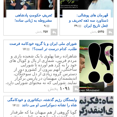
قَهرمان های پوشالی:
تَعریفِ حکومتِ پادشاهی
دَستاورد سه دَهه تَحریف و
مشروطه به زَبانی ساده!
جَعل تاریخ ایران
۹
۳۹
۵۷۴۵
پخش
۴۵۷
پخش
شورای ملی ایران و یا گروه خودکامه فرصت
طلب، کدام درست تر است؟!
۱۷
شاهزاده رضا پهلوی با یک شعبده بازی و
مردم فریبی، شماری از یال و کوپال های
خود را به گرد هم آورده تا شورایی
ساختگی، آنهم بیرون از کشورو دور از
دسترس گروه زیادی از دل سوختگان،
اندیشمندان میهنمان در پاریس برگزار
نمایند. شورایی که نه محتوای شورایی دارد،
و نه رنگ و حال ملی و نشانه ای از فرهنگ
۱۰۹۱
پخش
کشورمان.
وابستگان رژیم گذشته، دیکتاتوری و خودکامگی
شاه را نشانه دموکراسی او می دانند
۱۷
گویا گروهی از هم میهنان ما که طرفدار
رژیم گذشته اند، با هیچ صراطی مستقیم