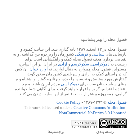
فضول محله را بهتر بشناسید
فضول محله در ۱۳ اسفند ۱۳۸۷ پایه گذاری شد. این سایت کمبود و
نارسایی های
سیاسی
و
فرهنگی
کشورمان را زیر ذره بین گذاشته، و به
نقد می پردازد. هدف فضول محله کمک و راهگشایی است برای
رسیدن به
دموکراسی
،
سکولارسم
و
آزادی
در ایران. بر این اساس،
مسئولین فضول محله همواره به دنبال آوازند، نه
آوازه خوان
. آن کس
که در راستای کمک به آزادی و سربلندی کشورمان سخن گوید،
گفتارش مورد ستایش و تحسین ما بوده، و چنانچه گفتار او اشتباه و بر
مبنای سیاست نادرست برای
دموکراسی
مردم ایران باشد، مورد
انتقاد و اعتراض گروه ما قرار خواهد گرفت. برای آگاهی شما خواننده
گرامی، همه روزه بیشتر از ۱۰،۰۰۰ نفر از این سایت دیدن می کنند.
فضول محله
© ۱۳۹۳-۱۳۸۷ -
Cookie Policy
This work is licensed under a
Creative Commons Attribution-
NonCommercial-NoDerivs 3.0 Unported
رسته بندي
برچسب‌ها