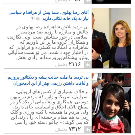
آقای رضا پهلوی، شما پیش از هراقدام سیاسی
نیاز به یک خانه تکانی دارید
۴۰
بی تردید تلاش شاهزاده رضا پهلوی در
چالش و مبارزه با رژیم ضد مردمی
اسلامی در خور ستایش است. ولی نگارنده
و همکاران گروه ما بر این باوریم که
شاهزاده با امکانات گسترده و فراوانی که
در اختیار خود داشت، می توانست سالیانی
پیش، پیشگام پیروزمندانه آزادی بخش
میهنمان باشد.
۲۱۱۶
پخش
بی تردید ما ملت خیانت پیشه و دیکتاتور پروریم
و لیاقت داشتن رژیمی بهتر از این آدمخوران
نداریم
۱۰
برخلاف بسیاری از کشورهای اروپایی،
اسرايیل، آمریکا و ژاپن که مردم در میهن
دوستی، همکاری و پشتیبانی از یکدیگر در
سطح بالای اخلاق و انسانیت جای دارند،
ولی مردم ما همیشه با کینه ورزی و کلک
زدن به هم مقام برجسته ای را دارند. این
که می گویند؛ « چاقو دسته خود را نمی
برد»، در مورد ما ایرانیان درست نیست.
۷۳۱۲
پخش