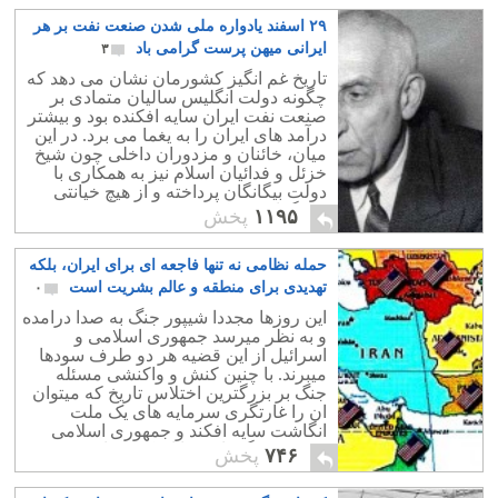
۲۹ اسفند یادواره ملی شدن صنعت نفت بر هر
ایرانی میهن پرست گرامی باد
۳
تاریخ غم انگیز کشورمان نشان می دهد که
چگونه دولت انگلیس سالیان متمادی بر
صنعت نفت ایران سایه افکنده بود و بیشتر
درآمد های ایران را به یغما می برد. در این
میان، خائنان و مزدوران داخلی چون شیخ
خزئل و فدائیان اسلام نیز به همکاری با
دولت بیگانگان پرداخته و از هیچ خیانتی
فروگزار نمی کردند.
۱۱۹۵
پخش
حمله نظامی نه تنها فاجعه ای برای ایران، بلکه
تهدیدی برای منطقه و عالم بشریت است
۰
این روزها مجددا شیپور جنگ به صدا درامده
و به نظر میرسد جمهوری اسلامی و
اسرائیل از این قضیه هر دو طرف سودها
میبرند. با چنین کنش و واکنشی مسئله
جنگ بر بزرگترین اختلاس تاریخ که میتوان
ان را غارتگری سرمایه های یک ملت
انگاشت سایه افکند و جمهوری اسلامی
فرصتی دیگر یافت تا از یک بحران به
۷۴۶
پخش
سلامت عبور کند.