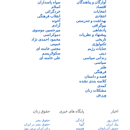
آوارگان و پناهندگان
سپاه پاسداران
اقتصاد
اسلام
انتخابات
خردگرائی
انتقادی
انقلاب فرهنگی
بهداشت و تندرستی
آخوند
بیوگرافی
آزادی
پادشاهی
میرحسین موسوی
پیشنهاد و نظریات
دموکراسی
تاریخی
محمود احمدی نژاد
تکنولوژی
خمینی
جنایات رژیم
مجتبی خامنه ای
دینی
سکولاریسم
زندانی سیاسی
علی خامنه ای
سیاسی
طنز
فرهنگی
قصه و داستان
کلاسه بندی نشده
کمدی
مشکلات زنان
ورزش
اخبار
پایگاه های خبری
حقوق زنان
اخبار روز
آزادگی
حقوق بشر
پيک ايران
گویا
حقوق بشر در ایران
جنبش آذربایجان
همبوم
زنان ايران پرس نيوز