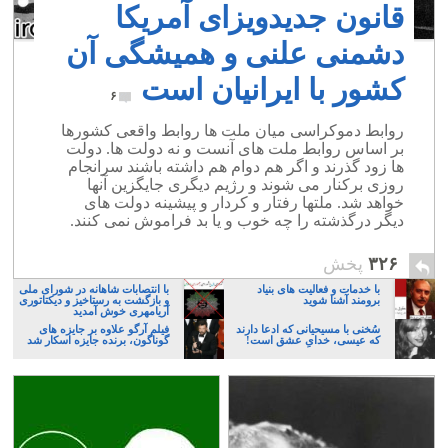
قانون جدیدویزای آمریکا
دشمنی علنی و همیشگی آن
کشور با ایرانیان است
۶
روابط دموکراسی میان ملت ها روابط واقعی کشورها
بر اساس روابط ملت های آنست و نه دولت ها. دولت
ها زود گذرند و اگر هم دوام هم داشته باشند سرانجام
روزی برکنار می شوند و رژیم دیگری جایگزین آنها
خواهد شد. ملتها رفتار و کردار و پیشینه دولت های
دیگر درگذشته را چه خوب و یا بد فراموش نمی کنند.
۳۲۶
پخش
با خدمات و فعالیت های بنیاد
با انتصابات شاهانه در شورای ملی
برومند آشنا شوید
و بازگشت به رستاخیز و دیکتاتوری
آریامهری خوش آمدید
سُخنی با مسیحیانی که ادعا دارند
فیلم آرگو علاوه بر جایزه های
که عیسی، خدایِ عشق است!
گوناگون، برنده جایزه اسکار شد