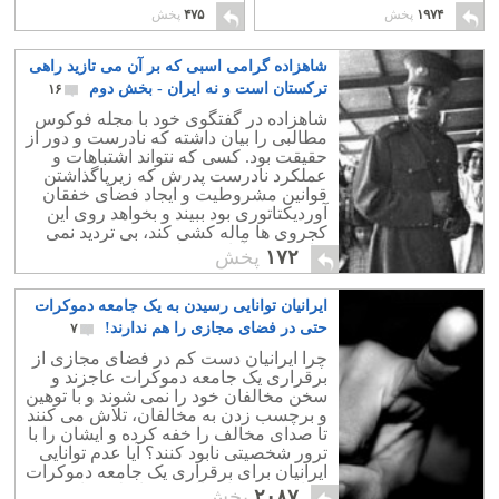
آزاد است
اسلامی
۱۳
۲۲
۱۹۷۴
پخش
۴۷۵
پخش
شاهزاده گرامی اسبی که بر آن می تازید راهی
ترکستان است و نه ایران ‪-‬ بخش دوم
۱۶
شاهزاده در گفتگوی خود با مجله فوکوس
مطالبی را بیان داشته که نادرست و دور از
حقیقت بود. کسی که نتواند اشتباهات و
عملکرد نادرست پدرش که زیرپاگذاشتن
قوانین مشروطیت و ایجاد فضای خفقان
آوردیکتاتوری بود ببیند و بخواهد روی این
کجروی ها ماله کشی کند، بی تردید نمی
تواند فردی آزادی خواه و میهن دوست
۱۷۲
پخش
باشد.
ایرانیان توانایی رسیدن به یک جامعه دموکرات
حتی در فضای مجازی را هم ندارند!
۷
چرا ایرانیان دست کم در فضای مجازی از
برقراری یک جامعه دموکرات عاجزند و
سخن مخالفان خود را نمی شوند و با توهین
و برچسب زدن به مخالفان، تلاش می کنند
تا صدای مخالف را خفه کرده و ایشان را با
ترور شخصیتی نابود کنند؟ آیا عدم توانایی
ایرانیان برای برقراری یک جامعه دموکرات
مجازی نتیجه اعمال رژیم اسلامی است؟
۲۰۸۷
پخش