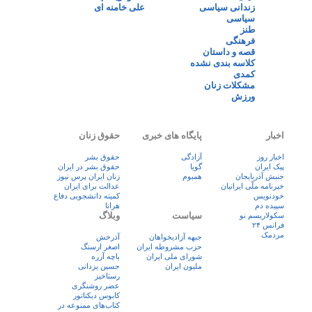
زندانی سیاسی
علی خامنه ای
سیاسی
طنز
فرهنگی
قصه و داستان
کلاسه بندی نشده
کمدی
مشکلات زنان
ورزش
اخبار
پایگاه های خبری
حقوق زنان
اخبار روز
آزادگی
حقوق بشر
پيک ايران
گویا
حقوق بشر در ایران
جنبش آذربایجان
همبوم
زنان ايران پرس نيوز
خبرنامه ملّی ایرانیان
عدالت برای ایران
خودنویس
کمیته دانشجویی دفاع
سپیده دم
هرانا
سیاست
وبلاگ
سکولاریسم نو
فرانس ۲۴
مردمک
جبهه آزادیخواهان
آذرخش
حزب مشروطه ایران
اصغر ارسنگ
شورای ملی ایران
باچه آزره
ملیون ایران
حسین یزدانی
رستاخیز
عضر روشنگری
کابوس دیکتاتور
کتاب‌های ممنوعه در