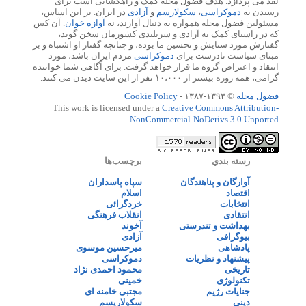
نقد می پردازد. هدف فضول محله کمک و راهگشایی است برای
رسیدن به
دموکراسی
،
سکولارسم
و
آزادی
در ایران. بر این اساس،
مسئولین فضول محله همواره به دنبال آوازند، نه
آوازه خوان
. آن کس
که در راستای کمک به آزادی و سربلندی کشورمان سخن گوید،
گفتارش مورد ستایش و تحسین ما بوده، و چنانچه گفتار او اشتباه و بر
مبنای سیاست نادرست برای
دموکراسی
مردم ایران باشد، مورد
انتقاد و اعتراض گروه ما قرار خواهد گرفت. برای آگاهی شما خواننده
گرامی، همه روزه بیشتر از ۱۰،۰۰۰ نفر از این سایت دیدن می کنند.
فضول محله
© ۱۳۹۳-۱۳۸۷ -
Cookie Policy
This work is licensed under a
Creative Commons Attribution-
NonCommercial-NoDerivs 3.0 Unported
رسته بندي
برچسب‌ها
آوارگان و پناهندگان
سپاه پاسداران
اقتصاد
اسلام
انتخابات
خردگرائی
انتقادی
انقلاب فرهنگی
بهداشت و تندرستی
آخوند
بیوگرافی
آزادی
پادشاهی
میرحسین موسوی
پیشنهاد و نظریات
دموکراسی
تاریخی
محمود احمدی نژاد
تکنولوژی
خمینی
جنایات رژیم
مجتبی خامنه ای
دینی
سکولاریسم