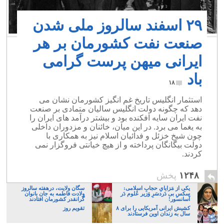
۲۹ اسفند سالروز ملی شدن
صنعت نفت کشورمان بر هر
ایرانی میهن پرست گرامی
باد
۱۸
استثمار انگلیس تاریخ غم انگیز کشورمان نشان می
دهد که چگونه دولت انگلیس سالیان متمادی بر صنعت
نفت ایران سایه افکنده بود و بیشتر درآمد های ایران را
به یغما می برد. در این میان، خائنان و مزدوران داخلی
چون شیخ خزئل و فدائیان اسلام نیز به همکاری با
دولت بیگانگان پرداخته و از هیچ خیانتی فروگزار نمی
کردند.
۱۲۴۸
پخش
یکی از مَزایایِ حجابِ اسلامی:
سگان ولایت، درهفته سالروز
سکسِ بی دَردسَرِ وَزیر عُلوم دَر
ولادت فاطمه به جان بانوان
آسانسور!
گرانقدر کشورمان افتادند
کشیش ایرانی آمریکایی را برای ۸
تقویم روز
سال به زندان اوین فرستادند