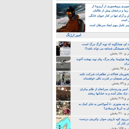
یری پروفسوری از آریزونا از
زیبا و درخشان پیش از طالبان
 آرام تنها در کنار حیوان خانگی
ر است
ز عامل مهم ایجاد سرطان است
امیر ارژنگ
ه ای، همانگونه که توبه گرگ مرگ است،
ات همیشگی شماچه می تواند باشد؟!
ط هواپیما، پیام مرگ، پیام نوید بهشت آخوند
ران
 کشورمان فعالانه در تظاهرات شرکت نکنند
رانی همچنان در قدرت باقی خواهدماند
 اسیر ودربندمان، سرانجام از ظلم بیکران
نژاد بجان آمده و به خبابانها ریختند
خامنه ای، به چه مجوزی ۸۰ آمبولانس به جای کمک به
ن به کربلا فرستادی؟
 برروی کوه باروتی سوار، وکبریتی دردست
ر کنار آن