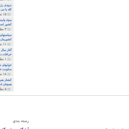
بزودی رژی
کله پا می
۱۵ نظر و ۳۲۷ پخش
سپاه پاسد
کشور اس
۳ نظر و ۱۶۲ پخش
سیاستهای 
کشورمان 
۱۱ نظر و ۳۱۵ پخش
آغاز سال 
خرافات دی
۱ نظر و ۷۴ پخش
خوابهای ط
سکونت خو
۱۸ نظر و ۸۹۷ پخش
کشتار هم م
همچنان ادا
۵ نظر و ۲۵۹ پخش
رسته بندي