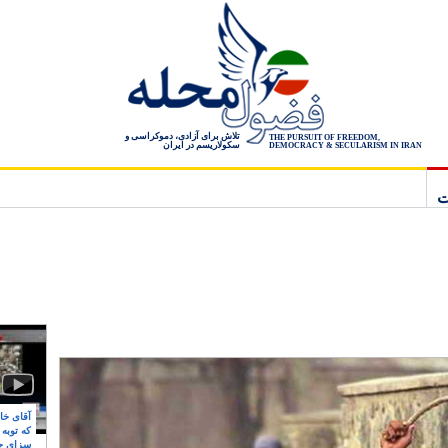
تلاش برای آزادی، دموکراسی و
THE PURSUIT OF FREEDOM,
سکولاریسم در ایران
DEMOCRACY & SECULARISM IN IRAN
ت
آقای خام
که توبه
سزای ج