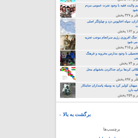
م ولایت فقیه با وجود نفرت عمومی مردم
 شود
اران، سپاه اختاپوس دزد و چپاولگر اصلی
ت
جنگ افروزی رژیم سرانجام موجب تجزیه
می شود
تحصیلی با وجود مدارس مخروبه و فرهنگ
نی
لائی کردها برای جداکردن بخشهای محل
د
یهنان کولبر کرد به وسیله پاسداران جنایتکار
مه دارد
برگشت به بالا
برچسب‌ها