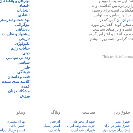
 ۱۳۸۷ پایه گذاری شد. این سایت کمبود و
آوارگان و پناهندگان
زیر ذره بین گذاشته، و به
اقتصاد
اهگشایی است برای رسیدن
انتخابات
. بر این اساس، مسئولین
انتقادی
ه خوان
. آن کس که در
بهداشت و تندرستی
 سخن گوید، گفتارش مورد
بیوگرافی
 اشتباه و بر مبنای سیاست
پادشاهی
مورد انتقاد و اعتراض گروه
پیشنهاد و نظریات
نده گرامی، همه روزه بیشتر
تاریخی
تکنولوژی
جنایات رژیم
دینی
This work is licens
زندانی سیاسی
سیاسی
طنز
فرهنگی
قصه و داستان
کلاسه بندی نشده
کمدی
مشکلات زنان
ورزش
حقوق زنان
سیاست
وبلاگ
ویدئو
حقوق بشر
جبهه آزادیخواهان
آذرخش
بهرام مشیری
حقوق بشر در ایران
حزب مشروطه ایران
اصغر ارسنگ
حسن داعی
زنان ايران پرس نيوز
شورای ملی ایران
باچه آزره
فيلم و سريال ايران