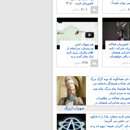
۴
ی تواند باشد؟!
کشورمان است
۱
پخش
۱۱۰۱
پخش
ن کشورمان فعالانه
هم میهنان اسیر
رات شرکت نکنند
ودربندمان، سرانجام از
ایرانی همچنان
ظلم بیکران رژیم تازی
 باقی خواهدماند
نژاد بجان آمده و به
۸
خبابانها ریختند
پخش
۲۱۹
پخش
ه ای، همانگونه که توبه گرگ مرگ
ی جنایات همیشگی شماچه می
!
 هواپیما، پیام مرگ، پیام نوید
د به مردم ایران
کشورمان فعالانه در تظاهرات
د رژیم ضدایرانی همچنان در
 خواهدماند
سهراب ارژنگ
م تازی صفتان، یلدا را با شکوهِ
 تر، جشن می گیریم!
 ای "اَعراب شیعه" مهم اند و نَه