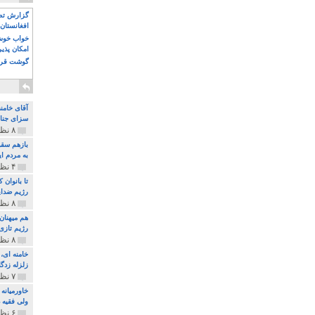
گزارش تصو
افغانستان 
خواب خوش و
امکان پذی
گوشت قرم
آقای خامن
سزای جنای
۸ نظر و ۱۸۰ پخش
بازهم سقو
به مردم ای
۴ نظر و ۹۷ پخش
تا بانوان
رژیم ضدای
۸ نظر و ۸۹ پخش
هم میهنان
رژیم تازی 
۸ نظر و ۲۱۹ پخش
زلزله زدگا
۷ نظر و ۲۱۰ پخش
خاورمیانه
ولی فقیه د
۶ نظر و ۱۵۷ پخش