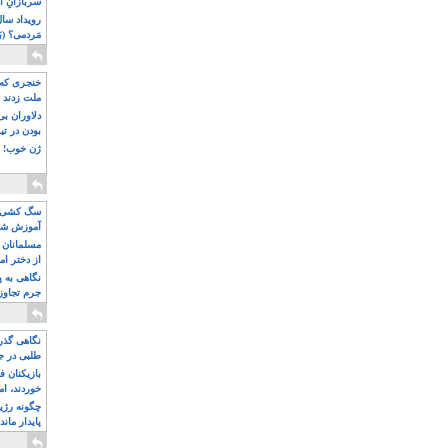
سربازانِ ا
مَردمی؟ (بَ
خنجری که 
ملت زدند
دلاوران ب
بودن در ت
ژن خوب! ت
سگ کشی، 
آموزش شکن
بیشتر
مسلمانان 
از دختر ام
مسلمان ه
نگاهی به پ
جرم تجاوز
آویز شدند!
نگاهی گذرا
طلبی در ج
بازیکنان ف
خوردند، ام
چگونه رژی
پایدار ماند