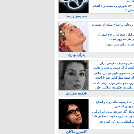
یرانی!
رویداد سال ۵۷؛ شورش و دَسیسه و یا انقلابی
خش ۲)
سیروس پارسا
روحانی و اصلاح طلبان از پشت به
ی گناه ، شجاعی و حاج صفی از
یم ملی محروم شدند.
ست نژادپرستی بدهید!
باران بهاری
طرح مخوف حکومتی برای
جه گران دولتی به قتل و جنایت
در جستجوی تغییر قوانین اسلامی،
ام جمعه مدل لباس شنا تا آخوند
مجنسگرا!
رونده دو دختر جوان ایرانی که به
 ماموران حکومت اسلامی، حلق
شکوه بختیاری
 به تاریخچه میانه روی و اصلاح
مهوری اسلامی
وتبال گًل خوردند، مردم ایران گول
ا برنده بازی، حکومت اسلامی شد!
م اسلامی روی کار آمد و چرا
؟!
کاسپین ماکان