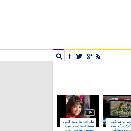
مشترک
جستجو
نه ای، همانگونه
شاهزاده رضا پهلوی اکنون
 گرگ مرگ است،
سمبل دموکراسی، میهن
نایات همیشگی
پرستی و تنها مبارز نجات