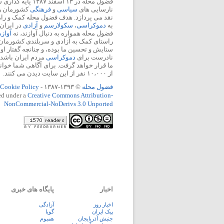
فضول محله در ۱۳ اسفند
نارسایی های
سیاسی
و
فرهنگی
کشورمان را 
نقد می پردازد. هدف فضول محله کمک و ر
به
دموکراسی
،
سکولارسم
و
آزادی
در ایران
فضول محله همواره به دنبال آوازند، نه
آواز
راستای کمک به آزادی و سربلندی کشورمان
ستایش و تحسین ما بوده، و چنانچه گفتار او
نادرست برای
دموکراسی
مردم ایران باشد، 
ما قرار خواهد گرفت. برای آگاهی شما خوان
از ۱۰،۰۰۰ نفر از این سایت دیدن می کنند.
فضول محله
© ۱۳۹۳-۱۳۸۷ -
Cookie Policy
ed under a
Creative Commons Attribution-
NonCommercial-NoDerivs 3.0 Unported
اخبار
پایگاه های خبری
اخبار روز
آزادگی
پيک ايران
گویا
جنبش آذربایجان
همبوم