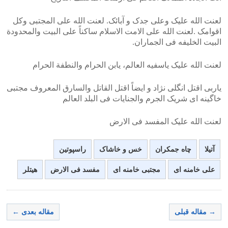
>
<
لعنت الله علیک وعلی جدک و آبائک. لعنت الله علی المجتبی وکل
اقوامک .لعنت الله علی الامت الاسلام ساکناً علی البیت والمحدودة
البیت الخلیفه فی الجماران.
لعنت الله علیک یاسفیه العالم، یابن الحرام والنطفة الحرام
یاربی اقتل انگلی نژاد و ایضاً اقتل القاتل والسارق المعروف مجتبی
خاگینه ای شریک الجرم والجنایات فی البلد العالم
لعنت الله علیک المفسد فی الارض
آتیلا
چاه جمکران
خس و خاشاک
راسپوتین
علی خامنه ای
مجتبی خامنه ای
مفسد فی الارض
هیتلر
→ مقاله قبلی
مقاله بعدی ←