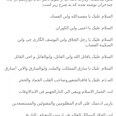
چندخران نوشته شده که به شرح زیر است:
السلام علیک یا مفسدالله وابن الفساد،
السلام علیک یا اعمی وابن الکوران
السلام علیک یا رجل الچلاق وابن الیوسف الگاری چی وابن
السکینة القصاب
السلام علیک یاقاتل الله وابن القاتل، وابوالقاتل و اخی القاتل
السلام علیک یا سارق المملکت والملت وابوالسارق والابن السارق
السلام علیک یا فاقدالشعوروصاحب القلب الجماد والحجر
انت الحمار الاسلام ویبقی الی النارالجهنم فی الابدالاوقات
یاربی انتقمک علی الدم المظلومین والمقتولین والمستضعفین
انت الجلاد الممالک العالم فی ازمنت المختلف التاریخ