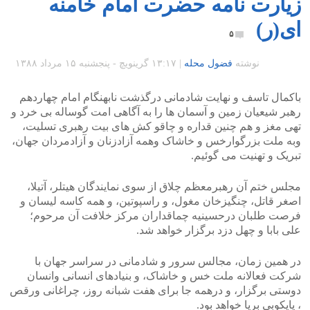
زیارت نامه حضرت امام خامنه
ای(ر)
۵
نوشته
فضول محله
|
۱۳:۱۷ گرينويچ - پنجشنبه ۱۵ مرداد ۱۳۸۸
باکمال تاسف و نهایت شادمانی درگذشت نابهنگام امام چهاردهم
رهبر شیعیان زمین و آسمان ها را به آگاهی امت گوساله بی خرد و
تهی مغز و هم چنین قداره و چاقو کش های بیت رهبری تسلیت،
وبه ملت بزرگوارخس و خاشاک وهمه آزادزنان و آزادمردان جهان،
تبریک و تهنیت می گوئیم.
مجلس ختم آن رهبرمعظم چلاق از سوی نمایندگان هیتلر، آتیلا،
اصغر قاتل، چنگیزخان مغول، و راسپوتین، و همه کاسه لیسان و
فرصت طلبان درحسینیه چماقداران مرکز خلافت آن مرحوم؛
علی بابا و چهل دزد برگزار خواهد شد.
در همین زمان، مجالس سرور و شادمانی در سراسر جهان با
شرکت فعالانه ملت خس و خاشاک، و بنیادهای انسانی وانسان
دوستی برگزار، و درهمه جا برای هفت شبانه روز، چراغانی ورقص
، پایکوبی برپا خواهد بود.