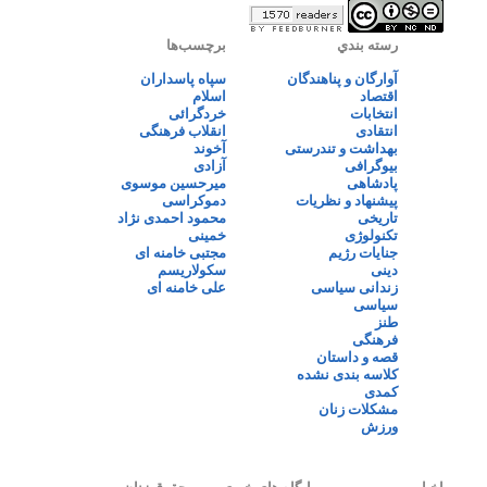
رسته بندي
برچسب‌ها
آوارگان و پناهندگان
سپاه پاسداران
اقتصاد
اسلام
انتخابات
خردگرائی
انتقادی
انقلاب فرهنگی
بهداشت و تندرستی
آخوند
بیوگرافی
آزادی
پادشاهی
میرحسین موسوی
پیشنهاد و نظریات
دموکراسی
تاریخی
محمود احمدی نژاد
تکنولوژی
خمینی
جنایات رژیم
مجتبی خامنه ای
دینی
سکولاریسم
زندانی سیاسی
علی خامنه ای
سیاسی
طنز
فرهنگی
قصه و داستان
کلاسه بندی نشده
کمدی
مشکلات زنان
ورزش