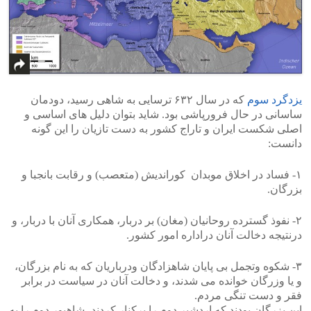
یزدگرد سوم
که در سال ۶۳۲ ترسایی به شاهی رسید، دودمان
ساسانی در حال فرورپاشی بود. شاید بتوان دلیل های اساسی و
اصلی شکست ایران و تاراج کشور به دست تازیان را این گونه
دانست:
۱- فساد در اخلاق موبدان کوراندیش (متعصب) و رقابت بانجبا و
بزرگان.
۲- نفوذ گسترده روحانیان (مغان) بر دربار، همکاری آنان با دربار، و
درنتیجه دخالت آنان دراداره امور کشور.
۳- شکوه وتجمل بی پایان شاهزادگان ودرباریان که به نام بزرگان،
و یا وزرگان خوانده می شدند، و دخالت آنان در سیاست در برابر
فقر و دست تنگی مردم.
این بزرگان بودند که اردشیر دوم را برکنار کردند، شاهپور دوم را به