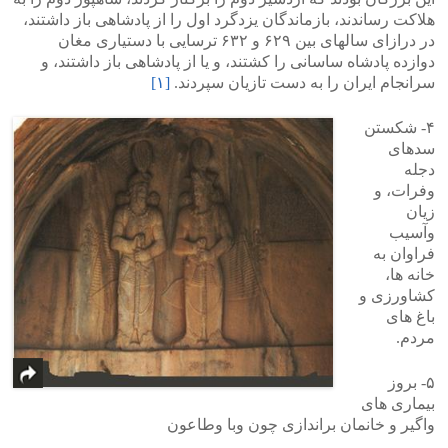
هلاکت رساندند، بازماندگان یزدگرد اول را از پادشاهی باز داشتند،
در درازای سالهای بین ۶۲۹ و ۶۳۲ ترسایی با دستیاری مغان
دوازده پادشاه ساسانی را کشتند، و یا از پادشاهی باز داشتند، و
سرانجام ایران را به دست تازیان سپردند.
[۱]
۴- شکستن
سدهای
دجله
وفرات، و
زیان
وآسیب
فراوان به
خانه ها،
کشاورزی و
باغ های
مردم.
۵- بروز
بیماری های
واگیر و خانمان براندازی چون وبا وطاعون