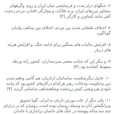
۶- جنگهای دراز مدت و فرسایشی میان ایران و روم، وگرههای
متجاوز مرزهای ایران، و به فلاکت و بیچارگی افتادن مردم زحمت
کش مانند کشاورز و کارگر.
[۲]
۷- اختلاف طبقاتی شدید بین مردم، اختلاف بین مذاهب وادیان
گوناگون.
۸- افزایش مالیات های سنگین برای ادامه جنگ، و افزایش هزینه
های دربار.
۹- و دیگر این که خیانت بعضی سردمداران، کشور رابه ورطه
سقوط کشانده بود.
[۳]
۱۰- عامل دیگرشکست ساسانیان ازتازیان، هم گامی وباهم شدن
دین وحکومت ودخالت رهبر هرکدام درکارهای کشوربود که پیامد
نابودی هردویعنی کیش
زردشت
وشاهنشاهی ساسانی گردید.
[۴]
۱۱- یکی دیگر از علت یورش تازیان به ایران، گویا تشویق
وبرانگیختن آنان به وسیله رومیان بوده است. رومیان که در درازای
چند سد ساله پیوسته در جنگ های خانمان براندازی با خاندان