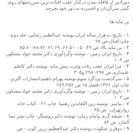
دورادور از قافله تمدن درکنار عقب افتاده ترین سرزمینهای روی
گیتی سرگردان و افسرده به دور خود بچرخد.
بن مایه ها:
۱
–
تاریخ ده هزار ساله ایران-نوشته عبدالظیم رضایی- جلد دوم-
چاپ اقبال-ص ۹۷
۲
–
بن مایه بالا- ص ۴۷-۵۰ – ۵۱-۶۶- ۶۹-۷۱–۷۲-۷۸-۸۰-۸۵
۳
–
تاریخ ایران زمین – نوشته وگردآوری دکتر محمد جواد مشکور،
ص ۱۰۳
۴
–
چرا ایران عقب رفت وغرب پیش ماند- نوشته دکتر کاظم
علمداری ص ۲۹۷- ۲۹۸ و۳۰۵
۵
–
سرگذشت یزدگرد سوم-نوشته بهرام داهیم-انتشارات گلریز-
چاپ اول ۱۳۷۶-فصل ۱۵ ص ۲۵۲-۲۸۹
۶
–
تاریخ ایران زمین – نوشته وگردآوری دکتر محمد جواد مشکور،
ص ۱۰۲
۷
–
پیامبر- نوشته زین اللعابدین رهنما- چاپ ۲۱ – کتاب خانه
زوارتهران، ص ۳۵
۸
–
شیعه گری وامام زمان- نوشته دکتر روشنگر- چاپ نشر نیما
آلمان، ص ۸۴
۹
–
دوقرن سکوت- نوشته دکتر عبدالعظیم زرین کوب – ص