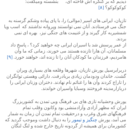
دیدیم که بر کنگره اش فاخته ای، بنشسته ومیگفت:
کوکوکوکو؟
[۸]
تازیان، ایرانی های اسیر (موالی) را، با پای پیاده وشکم گرسنه به
جنگ می فرستادند. آنان نمی توانستند وپروانه نداشتند که اسب ویا
شمشیربه کار گیرند و از غنیمت های جنگی نیز، بهره ای نمی
بردند.
از عمر پرسش شد با اسیران ایرانی چه خواهید کرد؟ ، پاسخ داد
مسلمانان، آن هارا تازنده هستند می خورند، زمانی که ما وآن
هامردیم، فرزندان ما کودکان آنان را تا زنده اند، خواهند خورد.
[۹]
دربرابرسیل یورش تازیان، شهرها وقلعه های بسیاری ویران
گشت. خاندان ودودمان زیادی بربادرفت. دارائی وهستی توانگران
را تاراج کردند وآن ها را غنائم نام نهادند. دختران وزنان ایرانی را
دربازارمدینه فروختند وسبایا واسیران خواندند.
یورش وحشیانه تازی های بی فرهنگ وبی تمدن به کشوربزرگ
ایران که مظهر آزادی وآزادمنشی بود وکانون وقلب تمام
فرهنگهای شرق وغرب و درحقیقت تمام تمدن آن زمان به شمار
می آمد، یورش
چنگیز و تیمور
را به دنبال داشت وموجب گردید که
کشورمان برای همیشه از گردونه تاریخ خارج شده و لنگ لنگان