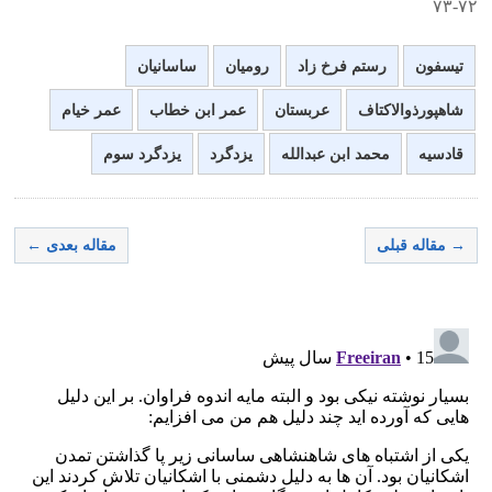
۷۲-۷۳
تیسفون
رستم فرخ زاد
رومیان
ساسانیان
شاهپورذوالاکتاف
عربستان
عمر ابن خطاب
عمر خیام
قادسیه
محمد ابن عبدالله
یزدگرد
یزدگرد سوم
→ مقاله قبلی
مقاله بعدی ←