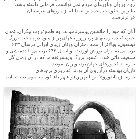
روح وروان وباورهای مردم نمی توانست فرمانی داشته باشد.
بنابراین حکومت محمدابن عبدالله از مرزهای عربستان
فراترنرفت.
آنان که خود را جانشین پیامبرنامیدند، به طمع ثروت بیکران، تمدن
خیره کننده، زمینهای پربارورو باغهای پر از میوه در پایتخت بزرگ
تیسفون، وبالاتر از همه دختران وزنان زیبای ایرانی درسال ۶۳۳
ترسایی به ایران یورش آوردند، وتاسال ۶۴۳ ترسایی با ددمنشی و
سبعیت ذاتی خود، کشور بزرگ و پیشرفته ما که در آن زمان گل
سرسبد کشورهای جهان بود، ویران نمودند.
تازیان پیوسته درآرزوی آن بودند که روزی برجاهای
سرسبزمیاندورود( بین النهرین) و شهر باشکوه تیسفون دست یابند.