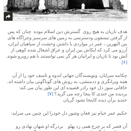
هدف تازیان به هیچ روی گسترش دین اسلام نبوده چنان که پس
از گرفتن تیسفون ودسترسی به زمین های سرسبز وچراگاه های
بین النهرین ، عمر در مواردی با داشتن وحشت از سپاهیان ایران،
آرزو می کرد که ایکاش بین ایران و عراق اشغال شده کوهی از
آتش بود تا تازیان و ایرانیان هر گز نمی توانستند با هم روبرو شوند.
[۶]
چکامه سرایان، ونویسندگان جهانی اندوه و تاسف خود را از آن
همه ویرانگری و ددمنشی، به روش های گوناگونی بیان داشته اند.
خاقانی سوز دل خود رادر قصیده ای این طور بیان می کند:
بردیده من خندی کا ینجا زچه می گرید؟
[۷]
خندید برآن دیده کاینجا نشود گریان
حکیم عمر خیام نیز فغان وشور دل خودرا این چنین می سراید:
آن قصر که بر چرخ همی زد پهلو بردرگه او شهان نهادی رو