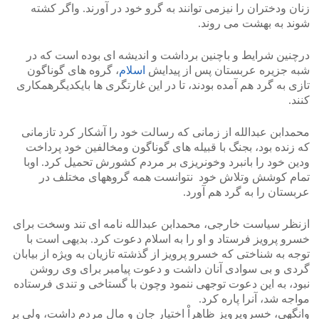
زنان ودختران را نیزمی توانند به گرو خود در آورند. واگر کشته
>
<
شوند به بهشت می روند.
درچنین شرایط و باچنین برداشت و اندیشه ای بوده است که در
شبه جزیره عربستان پس از پیدایش
اسلام
، گروه های گوناگون
تازی به گرد هم آمده بودند، تا در این غارتگری ها بایکدیگرهمکاری
کنند.
محمدابن عبدالله از زمانی که رسالت خود را آشکار کرد تازمانی
که زنده بود، بجنگ با قبیله های گوناگون ومخالفین خود پرداخت
ودین خود را بانبرد وخونریزی بر مردم کشورش تحمیل کرد. اوبا
تمام کوشش وتلاش خود نتوانست همه گروههای مختلف در
عربستان را به گرد هم آورد.
ازنظر سیاست خارجی، محمدابن عبدالله نامه ای تند وسخت برای
خسرو پرویز فرستاد و او را به اسلام دعوت کرد. بدیهی است با
توجه به شناختی که خسرو پرویز از گذشته تازیان به ویژه از بیابان
گردی و بی سوادی آنان داشت و دعوت پیامبر برای وی روشن
نبود، به این دعوت توجهی ننمود وچون با گستاخی و تندی فرستاده
مواجه شد، آنرا پاره کرد.
وانگهی، خسروپرویز ظاهراْ اختیار جان و مال مردم داشت، ولی بر