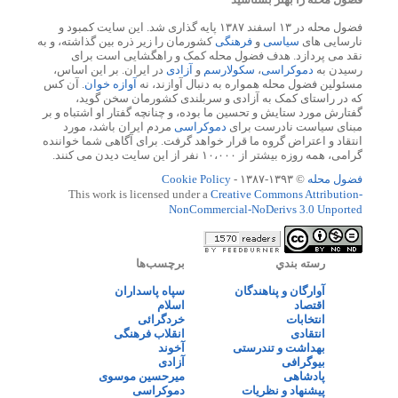
فضول محله در ۱۳ اسفند ۱۳۸۷ پایه گذاری شد. این سایت کمبود و
نارسایی های
سیاسی
و
فرهنگی
کشورمان را زیر ذره بین گذاشته، و به
نقد می پردازد. هدف فضول محله کمک و راهگشایی است برای
رسیدن به
دموکراسی
،
سکولارسم
و
آزادی
در ایران. بر این اساس،
مسئولین فضول محله همواره به دنبال آوازند، نه
آوازه خوان
. آن کس
که در راستای کمک به آزادی و سربلندی کشورمان سخن گوید،
گفتارش مورد ستایش و تحسین ما بوده، و چنانچه گفتار او اشتباه و بر
مبنای سیاست نادرست برای
دموکراسی
مردم ایران باشد، مورد
انتقاد و اعتراض گروه ما قرار خواهد گرفت. برای آگاهی شما خواننده
گرامی، همه روزه بیشتر از ۱۰،۰۰۰ نفر از این سایت دیدن می کنند.
فضول محله
© ۱۳۹۳-۱۳۸۷ -
Cookie Policy
This work is licensed under a
Creative Commons Attribution-
NonCommercial-NoDerivs 3.0 Unported
رسته بندي
برچسب‌ها
آوارگان و پناهندگان
سپاه پاسداران
اقتصاد
اسلام
انتخابات
خردگرائی
انتقادی
انقلاب فرهنگی
بهداشت و تندرستی
آخوند
بیوگرافی
آزادی
پادشاهی
میرحسین موسوی
پیشنهاد و نظریات
دموکراسی