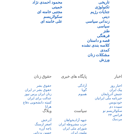
تاریخی
محمود احمدی نژاد
تکنولوژی
خمینی
جنایات رژیم
مجتبی خامنه ای
دینی
سکولاریسم
زندانی سیاسی
علی خامنه ای
سیاسی
طنز
فرهنگی
قصه و داستان
کلاسه بندی نشده
کمدی
مشکلات زنان
ورزش
اخبار
پایگاه های خبری
حقوق زنان
اخبار روز
آزادگی
حقوق بشر
پيک ايران
گویا
حقوق بشر در ایران
جنبش آذربایجان
همبوم
زنان ايران پرس نيوز
خبرنامه ملّی ایرانیان
عدالت برای ایران
خودنویس
کمیته دانشجویی دفاع
سپیده دم
هرانا
سیاست
وبلاگ
سکولاریسم نو
فرانس ۲۴
مردمک
جبهه آزادیخواهان
آذرخش
حزب مشروطه ایران
اصغر ارسنگ
شورای ملی ایران
باچه آزره
ملیون ایران
حسین یزدانی