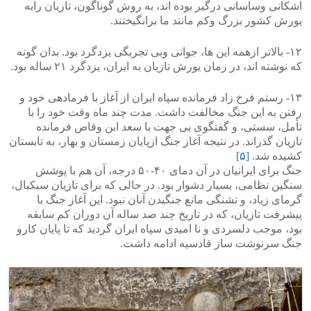
اشکانی وساسانی درگیر بوده اند، به روش گوناگون، تازیان رابه
یورش کشور بزرگ وکم مانند ما برانگیختند.
۱۲- بالاتر ازهمه این ها، جوانی وبی تجربگی یزدگرد بود. بدان گونه
که نوشته اند، در زمان یورش تازیان به ایران، یزدگرد ۲۱ ساله بود.
۱۳- رستم فرخ زاد فرمانده سپاه ایران از آغاز با فرمادهی خود و
رفتن به این جنگ مخالفت داشت. مدت چند ماه وقت خود را با
تأمل، سستی، و گفتگوی بی جهت با سعد ابن وقاص فرمانده
تازیان گذراند. در نتیجه آغاز جنگ ازپایان زمستان و بهار، به تابستان
کشیده شد.
[۵]
جنگ برای ایرانیان در آن دمای ۴۰-۵۰ درجه، آن هم با پوشش
سنگین نظامی، بسیار دشوار بود. در حالی که برای تازیان سبکبال،
گرمای زیاد، و تشنگی مانع جنگیدن آنان نبود. این آغاز جنگ با
پیشرفت تازیان، که در تاریخ چند صد ساله آن دوران کم سابقه
بود، موجب دلسردی و نا امیدی سپاه ایران گردید که تا پایان کارو
جنگ سرنوشت ساز قادسیه ادامه داشت.