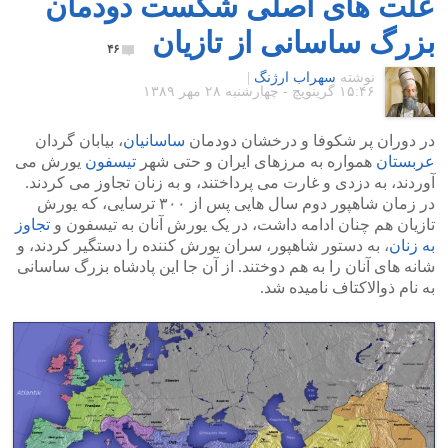
علت های اصلی شکست دودمان
بزرگ ساسانی از تازیان
۴۶
نوشته
سهراب ارژنگ
|
۱۵:۴۶ گرينويچ - چهارشنبه ۲۸ مهر ۱۳۸۹
در دوران پر شکوفا و درخشان دودمان
ساسانیان
، بیابان گردان
عربستان
همواره به مرزهای ایران و حتی شهر
تیسفون
یورش می
آوردند، به دزدی و غارت می پرداختند، و به زنان تجاوز می کردند.
در زمان شاهپور دوم سال هایی پس از ۳۰۰ ترسایی، که یورش
تازیان هم چنان ادامه داشت، در یک یورش آنان به تیسفون و
تجاوز
به زنان
، به دستور شاهپور، سران یورش کننده را دستگیر کردند، و
شانه های آنان را به هم دوختند. از آن جا این پادشاه بزرگ ساسانی
به نام ذوالاکتاف نامیده شد.