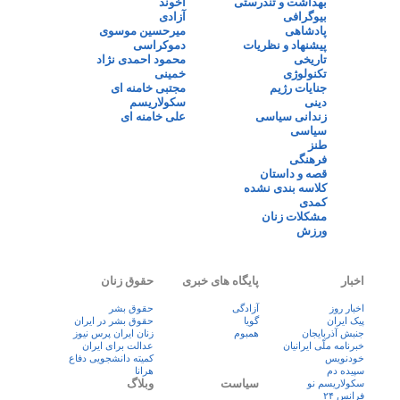
بهداشت و تندرستی
آخوند
بیوگرافی
آزادی
پادشاهی
میرحسین موسوی
پیشنهاد و نظریات
دموکراسی
تاریخی
محمود احمدی نژاد
تکنولوژی
خمینی
جنایات رژیم
مجتبی خامنه ای
دینی
سکولاریسم
زندانی سیاسی
علی خامنه ای
سیاسی
طنز
فرهنگی
قصه و داستان
کلاسه بندی نشده
کمدی
مشکلات زنان
ورزش
اخبار
پایگاه های خبری
حقوق زنان
اخبار روز
آزادگی
حقوق بشر
پيک ايران
گویا
حقوق بشر در ایران
جنبش آذربایجان
همبوم
زنان ايران پرس نيوز
خبرنامه ملّی ایرانیان
عدالت برای ایران
خودنویس
کمیته دانشجویی دفاع
سپیده دم
هرانا
سیاست
وبلاگ
سکولاریسم نو
فرانس ۲۴