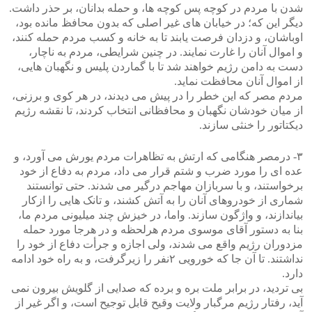
شدن با مردم در کوچه پس کوچه ها، و حمله بدانان، بر حذر داشت.
دیگر این که؛ در خیابان های غیر اصلی که بدون محافظ مانده بود،
>
<
اوباشان، و دزدان فرصت یابند تا به خانه و کسب مردم حمله کنند،
و اموال آنان را غارت نمایند. در چنین شرایطی، مردم به ناچار،
دست به دامن رژیم خواهند شد تا با گماردن پلیس و نگهبان هایی،
از اموال آنان محافظت نماید.
مردم مصر که این خطر را در پیش می دیدند، در هر کوی و برزنی،
از میان خودشان نگهبان و محافظانی انتخاب کردند، تا نقشه رژیم
دیکتاتور را خنثی سازند.
۳- درمصر هنگامی که ارتش به تظاهرات مردم یورش می آورد، و
عده ای را مورد ضرب و شتم قرار می داد، مردم به دفاع از خود
برخواستند، و با سربازان مهاجم درگیر می شدند. حتی توانستند
شماری از خودروهای آنان را به آتش کشند، و تانک هایی را ازکار
بیاندازند، و واژگون سازند. واما، در خیزش چند میلیونی مردم ما،
بنا به دستور آقای موسوی مردم هرلحظه و در هرجا مورد حمله
مزدوران رژیم واقع می شدند، ولی اجازه و جرأت دفاع از خود را
نداشتند. تا آن جا که خورویی ۲نفر را زیرگرفت، و به راه خود ادامه
دارد.
بی تردید، در برابر ملت بره و برده که صدایی از گلویش بیرون نمی
آید، رفتار رژیم مرگبار ولایت وقیح قابل توجیح است، و اگر غیر از