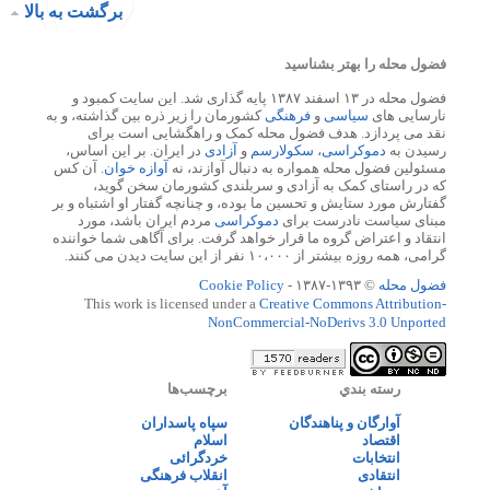
برگشت به بالا
فضول محله را بهتر بشناسید
فضول محله در ۱۳ اسفند ۱۳۸۷ پایه گذاری شد. این سایت کمبود و
نارسایی های
سیاسی
و
فرهنگی
کشورمان را زیر ذره بین گذاشته، و به
نقد می پردازد. هدف فضول محله کمک و راهگشایی است برای
رسیدن به
دموکراسی
،
سکولارسم
و
آزادی
در ایران. بر این اساس،
مسئولین فضول محله همواره به دنبال آوازند، نه
آوازه خوان
. آن کس
که در راستای کمک به آزادی و سربلندی کشورمان سخن گوید،
گفتارش مورد ستایش و تحسین ما بوده، و چنانچه گفتار او اشتباه و بر
مبنای سیاست نادرست برای
دموکراسی
مردم ایران باشد، مورد
انتقاد و اعتراض گروه ما قرار خواهد گرفت. برای آگاهی شما خواننده
گرامی، همه روزه بیشتر از ۱۰،۰۰۰ نفر از این سایت دیدن می کنند.
فضول محله
© ۱۳۹۳-۱۳۸۷ -
Cookie Policy
This work is licensed under a
Creative Commons Attribution-
NonCommercial-NoDerivs 3.0 Unported
رسته بندي
برچسب‌ها
آوارگان و پناهندگان
سپاه پاسداران
اقتصاد
اسلام
انتخابات
خردگرائی
انتقادی
انقلاب فرهنگی