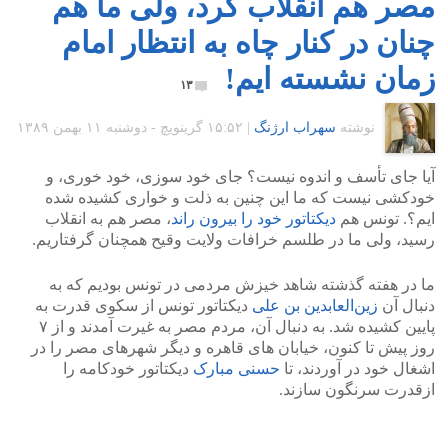
مصر هم انقلاب کرد، ولی ما هم
چنان در کنار چاه به انتظار امام
زمان نشسته ایم!
۱۳
نوشته
سهراب ارژنگ
|
۱۵:۵۲ گرينويچ - دوشنبه ۱۱ بهمن ۱۳۸۹
آیا جای تأسف و اندوه نیست؟ جای خود سوزی، خود خوری، و
خودکشی نیست که ما این چنین به ذلت و خواری کشیده شده
ایم؟. تونس هم
دیکتاتور خود را بیرون راند
، مصر هم به انقلاب
رسید، ولی ما در طلسم خرافات ولایت وقیح همچنان گرفتاریم.
ما در هفته گذشته شاهد خیزش مردمی در تونس بودیم که به
دنبال آن
زین‌العابدین بن علی
دیکتاتور تونس از سکوی قدرت به
پایین کشیده شد. به دنبال آن، مردم مصر به غیرت آمدند و از ۷
روز پیش تا کنون، خیابان های قاهره و دیگر شهرهای مصر را در
اشغال خود در آوردند، تا
حسنی مبارک
دیکتاتور خودکامه را
ازقدرت سرنگون سازند.