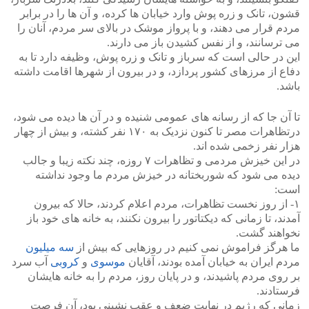
قشون، تانک و زره پوش وارد خیابان ها کرده، و آن ها را در برابر
مردم قرار می دهند، و با پرواز موشک در بالای سر مردم، آنان را
می ترسانند، و از نفس کشیدن باز می دارند.
این در حالی است که سرباز و تانک و زره پوش، وظیفه دارد تا به
دفاع از مرزهای کشور پردازد، و در بیرون از شهرها اقامت داشته
باشد.
تا آن جا که از رسانه های عمومی شنیده و در آن ها دیده می شود،
درتظاهرات مصر تا کنون نزدیک به ۱۷۰ نفر کشته، و بیش از چهار
هزار نفر زخمی شده اند.
در این خیزش مردمی و تظاهرات ۷ روزه، چند نکته زیبا و جالب
دیده می شود که شوربختانه در خیزش مردم ما وجود نداشته
است:
۱- از روز نخست تظاهرات، مردم اعلام کردند، حالا که بیرون
آمدند، تا زمانی که دیکتاتور را بیرون نکنند، به خانه های خود باز
نخواهند گشت.
ما هرگز فراموش نمی کنیم در روزهایی که بیش از
سه میلیون
مردم ایران به خیابان آمده بودند، آقایان
موسوی
و
کروبی
آب سرد
بر روی مردم پاشیدند، و در پایان روز، مردم را به خانه هایشان
فرستادند.
زمانی که رژیم در نهایت ضعف و عقب نشینی بود، آن فرصت