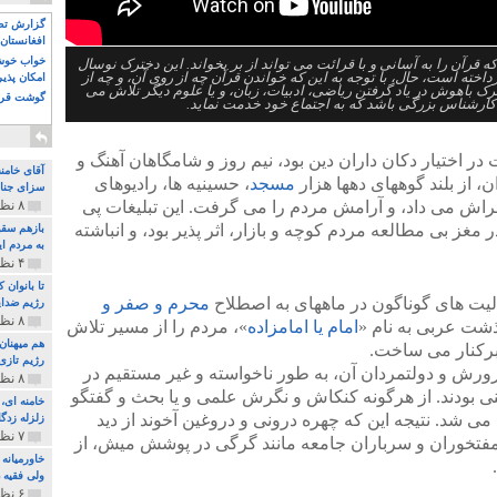
گزارش تصو
افغانستان 
خواب خوش و
 قرآن را به آسانی و با قرائت می تواند از بر بخواند. این دخترک نوسال
خته است، حال، با توجه به این که خواندن قرآن چه از روی آن، و چه از
امکان پذی
رک باهوش در یاد گرفتن ریاضی، ادبیات، زبان، و یا علوم دیگر تلاش می
گوشت قرم
ارشناس بزرگی باشد که به اجتماع خود خدمت نماید.
 در اختیار دکان داران دین بود، نیم روز و شامگاهان آهنگ و
آقای خامن
، از بلند گوههای دهها هزار
مسجد
، حسینیه ها، رادیوهای
سزای جنای
راش می داد، و آرامش مردم را می گرفت. این تبلیغات پی
۸ نظر و ۱۸۰ پخش
 مغز بی مطالعه مردم کوچه و بازار، اثر پذیر بود، و انباشته
بازهم سقو
به مردم ای
۴ نظر و ۹۷ پخش
تا بانوان
الیت های گوناگون در ماههای به اصطلاح
محرم و صفر و
رژیم ضدای
۸ نظر و ۸۹ پخش
ذشت عربی به نام «
امام یا امامزاده
»، مردم را از مسیر تلاش
هم میهنان
رکنار می ساخت.
رژیم تازی 
ورش و دولتمردان آن، به طور ناخواسته و غیر مستقیم در
۸ نظر و ۲۱۹ پخش
دینی بودند. از هرگونه کنکاش و نگرش علمی و یا بحث و گفتگو
می شد. نتیجه این که چهره درونی و دروغین آخوند از دید
زلزله زدگا
۷ نظر و ۲۱۰ پخش
 مفتخوران و سرباران جامعه مانند گرگی در پوشش میش، از
خاورمیانه
ولی فقیه د
۶ نظر و ۱۵۷ پخش