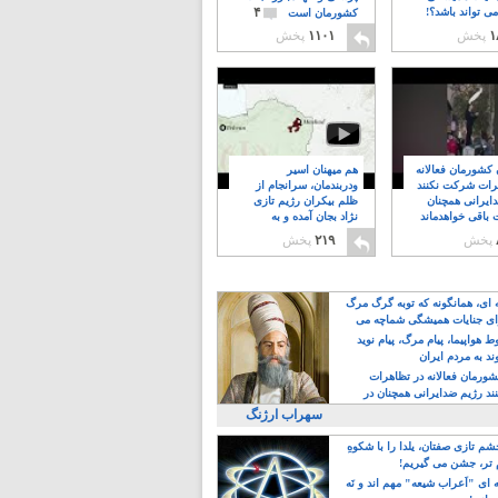
۴
ی تواند باشد؟!
کشورمان است
۱
پخش
۱۱۰۱
پخش
ن کشورمان فعالانه
هم میهنان اسیر
رات شرکت نکنند
ودربندمان، سرانجام از
ایرانی همچنان
ظلم بیکران رژیم تازی
 باقی خواهدماند
نژاد بجان آمده و به
۸
خبابانها ریختند
پخش
۲۱۹
پخش
ه ای، همانگونه که توبه گرگ مرگ
ی جنایات همیشگی شماچه می
!
 هواپیما، پیام مرگ، پیام نوید
د به مردم ایران
کشورمان فعالانه در تظاهرات
د رژیم ضدایرانی همچنان در
 خواهدماند
سهراب ارژنگ
م تازی صفتان، یلدا را با شکوهِ
 تر، جشن می گیریم!
 ای "اَعراب شیعه" مهم اند و نَه