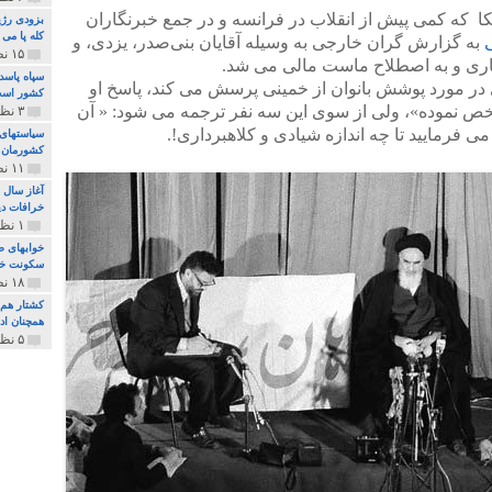
 که کمی پیش از انقلاب در فرانسه و در جمع خبرنگاران
بزودی رژی
کله پا می
به گزارش گران خارجی به وسیله آقایان بنی‌صدر، یزدی، و
۱۵ نظر و ۳۲۷ پخش
کاری و به اصطلاح ماست مالی می شد.
سپاه پاسد
در مورد پوشش بانوان از خمینی پرسش می کند، پاسخ او
کشور اس
شخص نموده»، ولی از سوی این سه نفر ترجمه می شود: « آن
۳ نظر و ۱۶۲ پخش
 فرمایید تا چه اندازه شیادی و کلاهبرداری!.
سیاستهای 
کشورمان 
۱۱ نظر و ۳۱۵ پخش
آغاز سال 
خرافات دی
۱ نظر و ۷۴ پخش
خوابهای ط
سکونت خو
۱۸ نظر و ۸۹۷ پخش
کشتار هم م
همچنان ادا
۵ نظر و ۲۵۹ پخش