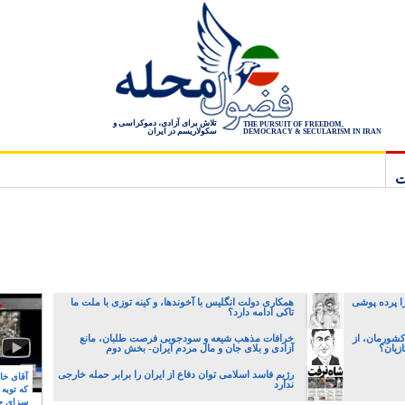
تلاش برای آزادی، دموکراسی و
THE PURSUIT OF FREEDOM,
سکولاریسم در ایران
DEMOCRACY & SECULARISM IN IRAN
ت
ا پرده پوشی
همکاری دولت انگلیس با آخوندها، و کینه توزی با ملت ما
تاکی ادامه دارد؟
کشورمان، از
خرافات مذهب شیعه و سودجویی فرصت طلبان، مانع
زیان؟
آزادی و بلای جان و مال مردم ایران- بخش دوم
رژیم فاسد اسلامی توان دفاع از ایران را برابر حمله خارجی
آقای خام
ندارد
که توبه
سزای ج