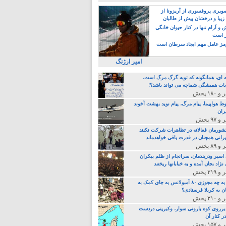
یری پروفسوری از آریزونا از
زیبا و درخشان پیش از طالبان
 آرام تنها در کنار حیوان خانگی
ر است
ز عامل مهم ایجاد سرطان است
امیر ارژنگ
ه ای، همانگونه که توبه گرگ مرگ است،
ات همیشگی شماچه می تواند باشد؟!
ط هواپیما، پیام مرگ، پیام نوید بهشت آخوند
ران
 کشورمان فعالانه در تظاهرات شرکت نکنند
رانی همچنان در قدرت باقی خواهدماند
 اسیر ودربندمان، سرانجام از ظلم بیکران
نژاد بجان آمده و به خبابانها ریختند
خامنه ای، به چه مجوزی ۸۰ آمبولانس به جای کمک به
ن به کربلا فرستادی؟
 برروی کوه باروتی سوار، وکبریتی دردست
ر کنار آن