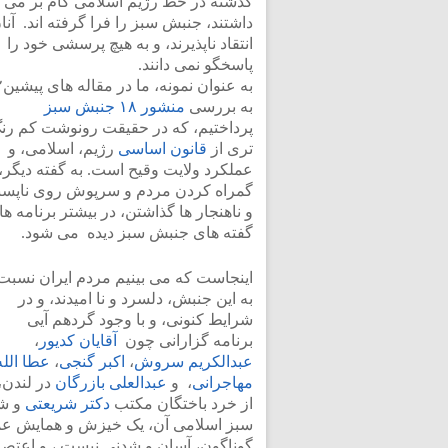
گذشته در خط رژیم اسلامی گام بر می
داشتند، جنبش سبز را فرا گرفته اند. آنا
انتقاد ناپذیرند، و به هیچ پرسشی خود را
پاسخگو نمی دانند.
به بررسی
منشور ۱۸ جنبش سبز
پرداختیم، که در حقیقت رونوشت کم رن
تری از
قانون اساسی
رژیم، اسلامی، و
عملکرد ولایت وقیح است. به گفته دیگر،
گمراه کردن مردم و سرپوش روی ناپسن
و ناهنجار ها گذاشتن، در بیشتر برنامه ها
گفته های جنبش سبز دیده می شود.
اینجاست که می بینیم مردم ایران نسبت
به این جنبش، دلسرد و نا امیدند، و در
شرایط کنونی، و با وجود گردهم آیی
برنامه گزارانی چون
آقایان کدیور
،
عبدالکریم سروش
،
اکبر گنجی
،
عطا الله
مهاجرانی
، و
عبدالعلی بازرگان
در لندن،
از خرد باختگان مکتب
دکتر شریعتی
سبز اسلامی آن، یک خیزش و همایش عمو
گوناگون، آسان و شدنی نیست ، و اعتصاب