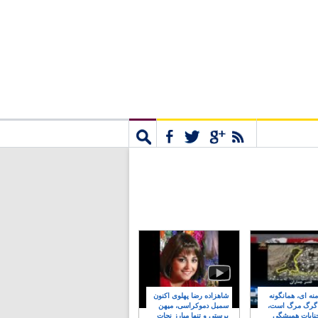
مشترک
جستجو
نه ای، همانگونه
شاهزاده رضا پهلوی اکنون
 گرگ مرگ است،
سمبل دموکراسی، میهن
نایات همیشگی
پرستی و تنها مبارز نجات