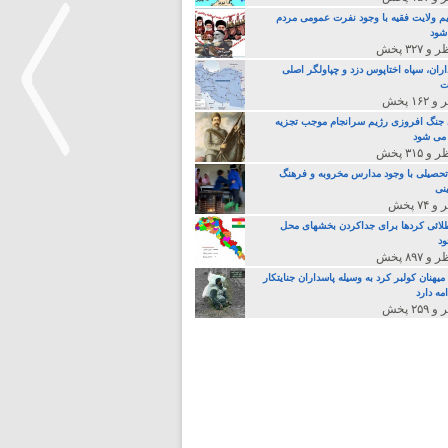
م ولایت فقیه با وجود نفرت عمومی مردم
 شود
اران، سپاه اختاپوس دزد و چپاولگر اصلی
ت
جنگ افروزی رژیم سرانجام موجب تجزیه
می شود
تحصیلی با وجود مدارس مخروبه و فرهنگ
نی
>
لائی کردها برای جداکردن بخشهای محل
د
یهنان کولبر کرد به وسیله پاسداران جنایتکار
مه دارد