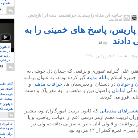
شماچه م
۸
۸۰
چنانچه این مقاله را پسندید، خواهشمند است آنرا بازپخش
فرمایید.
پاریس، پاسخ های خمینی را به
دادند
۵۶
تا بانوا
در تظاه
رژیم ضد
در قدرت
۸
۸۹
اهنر، علی گلزاده غفوری و برقعی که چندان دل خوشی به
ر چمبره اسلام و
الله مدینه
گیر کرده بودند، به عنوان برنامه
 و جوانان
در دبستان و دبیرستان ها،
خرافات مذهبی
و
آقای خامن
است، سزا
زندگی
امامان
و اصول دین و مذهب را به مغز پاک و دست
تواند باشد؟
بازهم سقوط
تانی فرو می کردند.
بهشت آخون
تا بانوان 
شرکت نکنن
شسراهای مقدماتی
که کانون تربیت آموزگاران بود، بیشتر
قدرت باقی
زان تربیت معلم ازهر درسی اعم از ادبیات، ریاضی، و یا
 موفقیت و قبولی آنان تاثیر به سزایی نداشت، ولی در
به کوری چش
هرچه تمام
ره کمتر از ۱۲ مردود بود.
برای خامنه