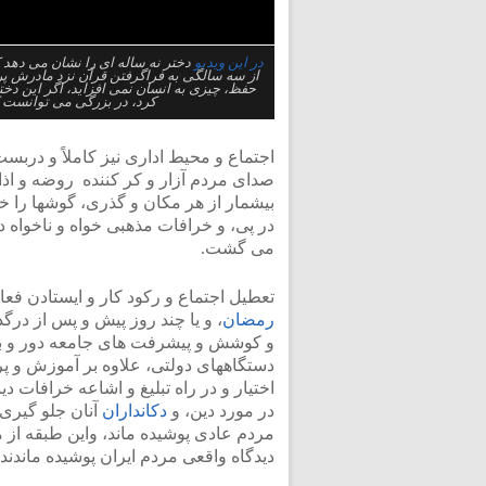
در این ویدیو
دختر نه ساله ای را نشان می دهد که
از سه سالگی به فراگرفتن قرآن نزد مادرش پردا
حفظ، چیزی به انسان نمی افزاید، اگر این دخت
کرد، در بزرگی می توانست ک
اجتماع و محیط اداری نیز کاملاً و دربست
صدای مردم آزار و کر کننده روضه و اذان
بیشمار از هر مکان و گذری، گوشها را خ
در پی، و خرافات مذهبی خواه و ناخواه در
می گشت.
تعطیل اجتماع و رکود کار و ایستادن فع
رمضان
، و یا چند روز پیش و پس از درگ
و کوشش و پیشرفت های جامعه دور و ب
دستگاههای دولتی، علاوه بر آموزش و پر
اختیار و در راه تبلیغ و اشاعه خرافات 
در مورد دین، و
دکانداران
آنان جلو گیری 
مردم عادی پوشیده ماند، واین طبقه از
دیدگاه واقعی مردم ایران پوشیده ماندند.