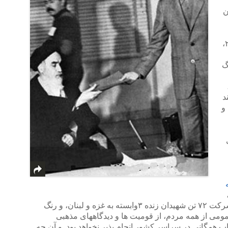
ن
به عنوان نمونه، ما در مقاله های پیشین۲،
گ
د
 و
و شرکت ۷۲ تن شهیدان زنده ۳وابسته به غزه و لبنان، و رنگ
می از همه مردم، از قومیت ها و دیدگاههای مذهبی
 همگانی در سراسر کشور انجام پذیر نخواهد بود. و آن چه