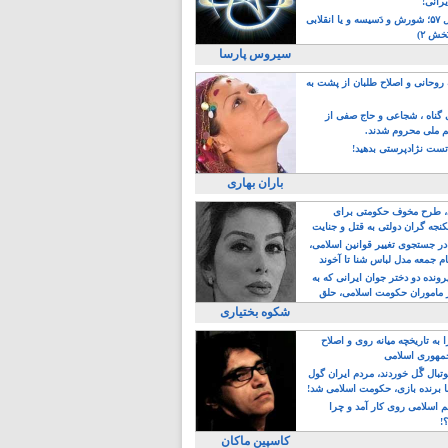
یرانی!
رویداد سال ۵۷؛ شورش و دَسیسه و یا انقلابی
خش ۲)
سیروس پارسا
روحانی و اصلاح طلبان از پشت به
ی گناه ، شجاعی و حاج صفی از
یم ملی محروم شدند.
ست نژادپرستی بدهید!
باران بهاری
طرح مخوف حکومتی برای
جه گران دولتی به قتل و جنایت
در جستجوی تغییر قوانین اسلامی،
ام جمعه مدل لباس شنا تا آخوند
مجنسگرا!
رونده دو دختر جوان ایرانی که به
 ماموران حکومت اسلامی، حلق
شکوه بختیاری
 به تاریخچه میانه روی و اصلاح
مهوری اسلامی
وتبال گًل خوردند، مردم ایران گول
ا برنده بازی، حکومت اسلامی شد!
م اسلامی روی کار آمد و چرا
؟!
کاسپین ماکان