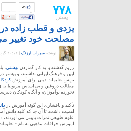
۷۷۸
۰
۷۲۲
پخش
یزدی و قطب زاده در 
مصلحت خود تغییر می 
نوشته
سهراب ارژنگ
|
۲۰:۱۲ گرينويچ - شنبه ۲۰ فروردین ۱۳۹۰
رژیم گذشته با به کار گماردن
بهشتی
، ب
آیین و فرهنگ ایرانی نداشتند، و بیشتر د
نویس تعلیمات دینی برای آموزش
کودکان
مطالب دروغین و بی اساس مربوط به 
نخورده نوآموزان، و آنگاه کودکان دبیرس
تأکید و پافشاری این گونه آموزش در
دان
اهمیت داشت. تا آن جا که کلیه دانش آمو
علوم طبیعی نمرات پایینی می آوردند، در
آموزش خرافات مذهبی به نام « تعلیمات دینی»، نم