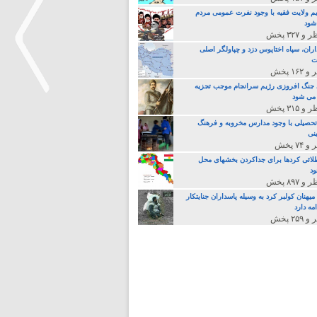
م ولایت فقیه با وجود نفرت عمومی مردم
 شود
اران، سپاه اختاپوس دزد و چپاولگر اصلی
ت
جنگ افروزی رژیم سرانجام موجب تجزیه
می شود
>
تحصیلی با وجود مدارس مخروبه و فرهنگ
نی
لائی کردها برای جداکردن بخشهای محل
د
یهنان کولبر کرد به وسیله پاسداران جنایتکار
مه دارد