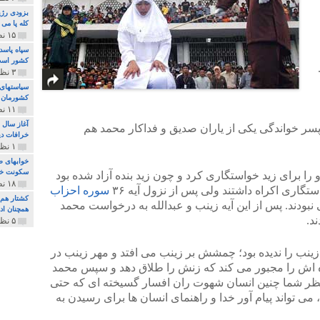
بزودی رژی
کله پا می
۱۵ نظر و ۳۲۷ پخش
سپاه پاسد
کشور اس
۳ نظر و ۱۶۲ پخش
سیاستهای 
کشورمان 
۱۱ نظر و ۳۱۵ پخش
آغاز سال 
 پسر خواندگی یکی از یاران صدیق و فداکار محمد هم
خرافات دی
۱ نظر و ۷۴ پخش
خوابهای ط
سکونت خو
را برای زید خواستگاری کرد و چون زید بنده آزاد شده بود
۱۸ نظر و ۸۹۷ پخش
تگاری اکراه داشتند ولی پس از نزول آیه ۳۶
سوره احزاب
کشتار هم م
ی نبودند. پس از این آیه زینب و عبدالله به درخواست محمد
همچنان ادا
د.
۵ نظر و ۲۵۹ پخش
زینب را ندیده بود؛ چمشش بر زینب می افتد و مهر زینب در
ه اش را مجبور می کند که زنش را طلاق دهد و سپس محمد
به نظر شما چنین انسان شهوت ران افسار گسیخته ای که حتی
می تواند پیام آور خدا و راهنمای انسان ها برای رسیدن به