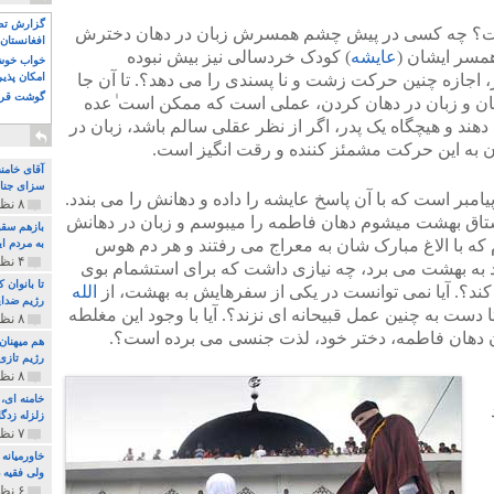
گزارش تصو
چیست؟ چه کسی در پیش چشم همسرش زبان در دهان دخترش
افغانستان 
همسر ایشان (
عایشه
) کودک خردسالی نیز بیش نبوده
خواب خوش و
 اجازه چنین حرکت زشت و نا پسندی را می دهد؟. تا آن جا
امکان پذی
گوشت قرم
دهان و زبان در دهان کردن، عملی است که ممکن است ٰعده
دهند و هیچگاه یک پدر، اگر از نظر عقلی سالم باشد، زبان در
 به این حرکت مشمئز کننده و رقت انگیز است.
آقای خامن
سزای جنای
مبر است که با آن پاسخ عایشه را داده و دهانش را می بندد.
۸ نظر و ۱۸۰ پخش
شتاق بهشت میشوم دهان فاطمه را میبوسم و زبان در دهانش
بازهم سقو
که با الاغ مبارک شان به معراج می رفتند و هر دم هوس
به مردم ای
۴ نظر و ۹۷ پخش
د به بهشت می برد، چه نیازی داشت که برای استشمام بوی
تا بانوان
ند؟. آیا نمی توانست در یکی از سفرهایش به بهشت، از
الله
رژیم ضدای
ت به چنین عمل قبیحانه ای نزند؟. آیا با وجود این مغلطه
۸ نظر و ۸۹ پخش
یدن دهان فاطمه، دختر خود، لذت جنسی می برده است؟.
هم میهنان
رژیم تازی 
۸ نظر و ۲۱۹ پخش
زلزله زدگا
۷ نظر و ۲۱۰ پخش
خاورمیانه
ولی فقیه د
۶ نظر و ۱۵۷ پخش