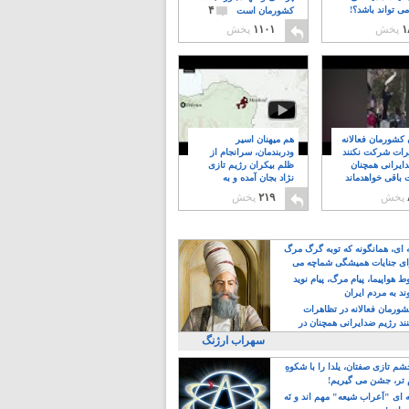
۴
ی تواند باشد؟!
کشورمان است
۱
پخش
۱۱۰۱
پخش
ن کشورمان فعالانه
هم میهنان اسیر
رات شرکت نکنند
ودربندمان، سرانجام از
ایرانی همچنان
ظلم بیکران رژیم تازی
 باقی خواهدماند
نژاد بجان آمده و به
۸
خبابانها ریختند
پخش
۲۱۹
پخش
ه ای، همانگونه که توبه گرگ مرگ
ی جنایات همیشگی شماچه می
!
 هواپیما، پیام مرگ، پیام نوید
د به مردم ایران
کشورمان فعالانه در تظاهرات
د رژیم ضدایرانی همچنان در
 خواهدماند
سهراب ارژنگ
م تازی صفتان، یلدا را با شکوهِ
 تر، جشن می گیریم!
 ای "اَعراب شیعه" مهم اند و نَه