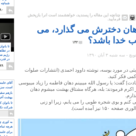
شماچه م
۸
۸۰
چنانچه این مقاله را پسندید، خواهشمند است آنرا بازپخش
فرمایید.
 دهان دخترش می گذارد، می
نب خدا باشد؟
۱۴۲
تا بانوا
در تظاه
رژیم ضد
در قدرت
۸
۸۹
یثی در مورد بوسه، نوشته داوود احمدی (انتشارات صلوات
ت] گفت: یا رسول الله میبینم دهان فاطمه را زیاد میبوسی
آقای خامن
است، سزا
بر اکرم فرمودند: بله، هرگاه مشتاق بهشت میشوم دهان
تواند باشد؟
بازهم سقوط
ارم.
بهشت آخون
کنم و بوی شجره طوبی را می یابم، زیرا او زنی
تا بانوان 
۱ نیز آمده است).
شرکت نکنن
قدرت باقی
به کوری چش
هرچه تمام
برای خامنه