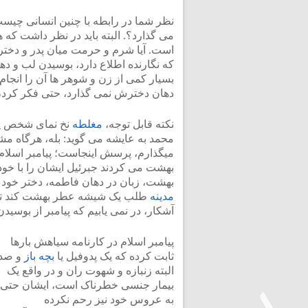
نظر شما در رابطه با چنین انسانی 
می گذارد؟. البته باید در نظر داشت که 
است. آیا شرم و حرمت میان پدر و دختر،
که نگارنده اطلاع دارد، بوسیدن لب و 
بسیار کمی از زن و شوهر ها آن را انجام 
دهان دخترش نمی گذارد، حتی فکر کردن
نکته قابل توجه،
مغلطه
نخ نمای شخص پیا
محمد به عایشه می گوید: بله، هرگاه م
میگذارم، پرسش اینجاست؛ پیامبر اسلام 
بهشت می کردند جبرئیل ایشان را با خو
بهشت، زبان در دهان فاطمه، دختر خود ک
مدینه
طلب یک شیشه عطر بهشت کند تا دس
آشکار، در نمی یابیم که پیامبر از بوس
پیامبر اسلام در کارنامه سیاهش بارها
ثابت کرده که یک پدوفیل یا
بچه باز
و صد
البته زنبازه و شهوت ران و در واقع یک
بیمار جنسی خطرناک است، ایشان حتی
به عروس خود نیز رحم نکرده