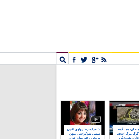
مشترک
جستجو
نه ای، همانگونه
شاهزاده رضا پهلوی اکنون
 گرگ مرگ است،
سمبل دموکراسی، میهن
نایات همیشگی
پرستی و تنها مبارز نجات