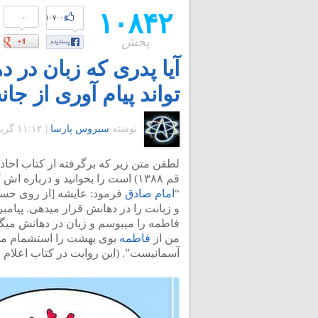
۱۰۸۴۲
۰
۱۰۷۰۰
پخش
آیا پدری که زبان در
تواند پیام آوری از جا
نوشته
سیروس پارسا
|
۱۱:۱۲ گرينويچ - سه شنبه ۳ آبان ۱۳۹۰
لطفن متن زیر که برگرفته از کتاب احاد
قم ۱۳۸۸) است را بخوانید و درباره اش کمی فکر کنید.
“
امام صادق
فرمود: عایشه [از روی حساد
و زبانت را در دهانش قرار میدهی. پیام
فاطمه را میبوسم و زبان در دهانش میگذ
من از
فاطمه
بوی بهشت را استشمام می 
آسمانیست”. (این روایت در کتاب اعلام الوری صفحه ۵۰