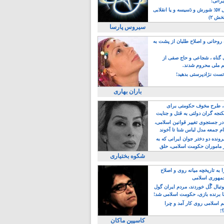
یرانی!
رویداد سال ۵۷؛ شورش و دَسیسه و یا انقلابی
خش ۲)
سیروس پارسا
روحانی و اصلاح طلبان از پشت به
ی گناه ، شجاعی و حاج صفی از
یم ملی محروم شدند.
ست نژادپرستی بدهید!
باران بهاری
طرح مخوف حکومتی برای
جه گران دولتی به قتل و جنایت
در جستجوی تغییر قوانین اسلامی،
ام جمعه مدل لباس شنا تا آخوند
مجنسگرا!
رونده دو دختر جوان ایرانی که به
 ماموران حکومت اسلامی، حلق
شکوه بختیاری
 به تاریخچه میانه روی و اصلاح
مهوری اسلامی
وتبال گًل خوردند، مردم ایران گول
ا برنده بازی، حکومت اسلامی شد!
م اسلامی روی کار آمد و چرا
؟!
کاسپین ماکان