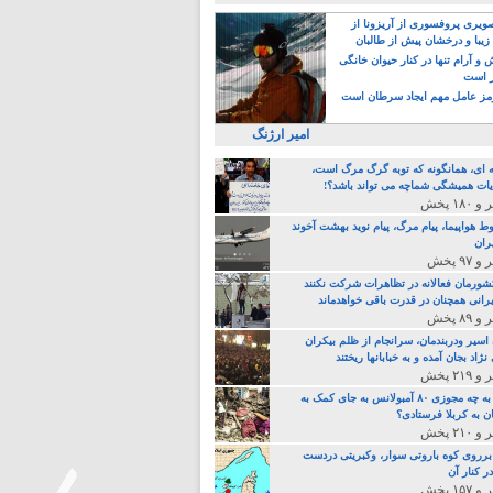
یری پروفسوری از آریزونا از
زیبا و درخشان پیش از طالبان
 آرام تنها در کنار حیوان خانگی
ر است
ز عامل مهم ایجاد سرطان است
امیر ارژنگ
ه ای، همانگونه که توبه گرگ مرگ است،
ات همیشگی شماچه می تواند باشد؟!
ط هواپیما، پیام مرگ، پیام نوید بهشت آخوند
ران
 کشورمان فعالانه در تظاهرات شرکت نکنند
رانی همچنان در قدرت باقی خواهدماند
 اسیر ودربندمان، سرانجام از ظلم بیکران
نژاد بجان آمده و به خبابانها ریختند
خامنه ای، به چه مجوزی ۸۰ آمبولانس به جای کمک به
ن به کربلا فرستادی؟
 برروی کوه باروتی سوار، وکبریتی دردست
ر کنار آن