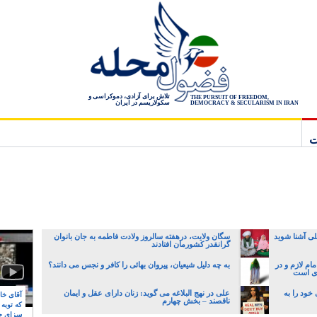
تلاش برای آزادی، دموکراسی و
THE PURSUIT OF FREEDOM,
سکولاریسم در ایران
DEMOCRACY & SECULARISM IN IRAN
ت
لی آشنا شوید
سگان ولایت، درهفته سالروز ولادت فاطمه به جان بانوان
گرانقدر کشورمان افتادند
م لازم و در
به چه دلیل شیعیان، پیروان بهائی را کافر و نجس می دانند؟
ری است
خود را به
علی در نهج البلاغه می گوید: زنان دارای عقل و ایمان
آقای خام
ناقصند – بخش چهارم
که توبه
سزای ج