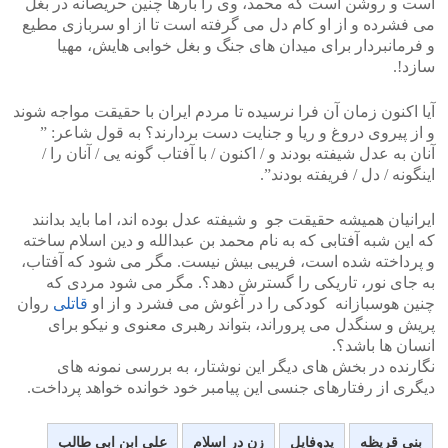
است و روشن است که محمد، وی را بارها چنین حریصانه در بغل
می فشرده و از او کام دل می گرفته است تا از او سربازی مطیع
و فرمانبردار برای میدان های جنگ و بغل خوابی هایش، مهیا
سازد!.
آیا اکنون زمان آن فرا نرسیده تا مردم ایران با حقیقت مواجه شوند
و از پیروی دروغ و ریا و جنایت دست بردارند؟ به قول شاعر: ”
آنان به عدل شیفته بودند و / اکنون / با آفتاب گونه یی / آنان را /
اینگونه / دل / فریفته بودند”.
ایرانیان همیشه حقیقت جو و شیفته عدل بوده اند، اما باید بدانند
که این شبه آفتابی که به نام محمد بن عبدالله و دین اسلام ساخته
و پرداخته شده است، فریبی بیش نیست. مگر می شود که آفتاب،
به جای نور، تاریکی را گسترش دهد؟. مگر می شود مردی که
چنین هوسبازانه کودکی را در آغوش می فشرد و از او
قاتلی
روان
پریش و سنگدل می پروراند، بتواند رهبری معنوی و نیکو برای
انسان ها باشد؟.
نگارنده در بخش های دیگر این نوشتار، به بررسی نمونه های
دیگری از رفتارهای جنسی این پیامبر خود خوانده خواهد پرداخت.
بنی قریظه
پدوفایل
زن در اسلام
علی ابن ابی طالب