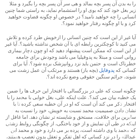
را به بدن آن پسر بچه بمالد و هی سر آن پسر بچه را بگیرد و مثلا
زیر بغل خود کند که بوی او را استشمام نماید، به راستی شما چنین
انسانی را چه خواهید نامید؟ در خصوص او چگونه قضاوت خواهید
کرد و با او چگونه رفتار خواهید نمود؟.
آیا غیر از این است که چنین انسانی را ازخویش طرد کرده و تلاش
می کنید تا کوچکترین رابطه ای با آن شخص نداشته باشید؟. آیا غیر
از این است که ممکن است پیشنهاد دهید که او چون دچار بیماری
روانی است و مبتلا به پدوفیلیا می باشد وجودش برای جامعه
خطرناک است و حتمن باید نزد روانپزشک برده شود؟. آیا برای
کسانی که
پدوفایل
(بچه باز) هستند و مرتکب آن عمل زشت می
شوند، جرائم سنگین حقوقی وضع نکرده اند؟.
چگونه است که علی در بزرگسالی با افتخار این حرف ها را ضمن
یک خطبه بیان می کند؟. علت اینکه علی، بغل خوابی با محمد را با
افتخار ذکر می کند آن است که او در آن خطبه سعی کرده تا با
نشان دادن صمیمیت محمد نسبت به خویش، خود را نسبت به
سایرین برای خلافت، مستحق و شایسته تر نشان دهد. اما غافل از
اینکه در طی آن نمایش و از خود باختگی، از چگونگی روابط زشتی
که محمد با وی داشته است، پرده بر می دارد و خود و محمد ابن
عبدالله را در نزد کسانی که اهل تفکر و تعقل بدون تعصب هستند،