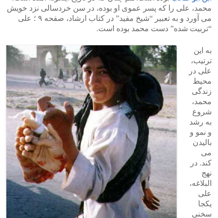
محمد، علی را که پسر عموی او بوده، در سن خردسالی نزد خویش
می آورد و به تعبیر “شیخ مفید” در کتاب ارشاد، صفحه ۹ ؛ علی
“تربیت شده” دست محمد بوده است.
به این
ترتیب،
علی در
محیط
زندگی
محمد،
شروع
به رشد
و نمو و
بالیدن
می
کند. در
نهج
البلاغه،
علی
یکجا
سخنی