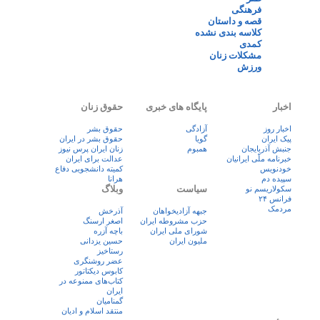
فرهنگی
قصه و داستان
کلاسه بندی نشده
کمدی
مشکلات زنان
ورزش
اخبار
پایگاه های خبری
حقوق زنان
اخبار روز
آزادگی
حقوق بشر
پيک ايران
گویا
حقوق بشر در ایران
جنبش آذربایجان
همبوم
زنان ايران پرس نيوز
خبرنامه ملّی ایرانیان
عدالت برای ایران
خودنویس
کمیته دانشجویی دفاع
سپیده دم
هرانا
سیاست
وبلاگ
سکولاریسم نو
فرانس ۲۴
مردمک
جبهه آزادیخواهان
آذرخش
حزب مشروطه ایران
اصغر ارسنگ
شورای ملی ایران
باچه آزره
ملیون ایران
حسین یزدانی
رستاخیز
عضر روشنگری
کابوس دیکتاتور
کتاب‌های ممنوعه در
ایران
گمنامیان
منتقد اسلام و ادیان