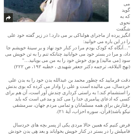
می
گوید
که به
نحوی
شگفت
انگیز پرده از ماجرای هولناکی بر می دارد.! در زیر گفته خود علی
را در این باره می خوانید:
“…آنگاه که کودک بودم مرا در کنار خود نهاد و بر سینۀ خویشم جا
داد، و مرا در بستر خود می خوابانید چنانکه تنم را به تن خویش می
سود [می مالید] و بوی خوش خود را به من می بویانید…”
(نهج البلاغه، ترجمه دکتر جعفر شهیدی ، خطبه ۱۹۲، ص ۲۲۲)
دقت فرمایید که چطور محمد بن عبدالله بدن خود را به بدن علی
خردسال، می مالیده است و علی را وادار می کرده که بوی بدنش
را استشمام کند.! به راستی کرداری چندش آور است، آن هم برای
کسی که ادعای پیامبری خدا را می کند و مدعی است که باید
رفتارش برای همه مسلمانان و تمامی مردم جهان، سرمشقی
نیکو باشد(قرآن، سوره احزاب، آیۀ ۲۱).
فرض کنیم که همین حالا مردی یکی از پسر بچه های خردسال
فامیلش را در بستر در کنار خویش بخواباند و بعد هِی بدن خودش