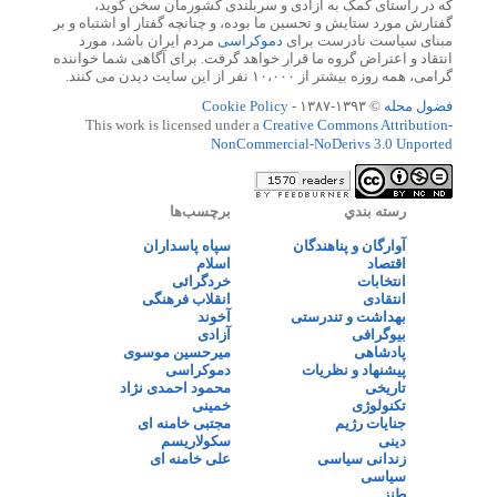
که در راستای کمک به آزادی و سربلندی کشورمان سخن گوید،
گفتارش مورد ستایش و تحسین ما بوده، و چنانچه گفتار او اشتباه و بر
مبنای سیاست نادرست برای
دموکراسی
مردم ایران باشد، مورد
انتقاد و اعتراض گروه ما قرار خواهد گرفت. برای آگاهی شما خواننده
گرامی، همه روزه بیشتر از ۱۰،۰۰۰ نفر از این سایت دیدن می کنند.
فضول محله
© ۱۳۹۳-۱۳۸۷ -
Cookie Policy
This work is licensed under a
Creative Commons Attribution-
NonCommercial-NoDerivs 3.0 Unported
رسته بندي
برچسب‌ها
آوارگان و پناهندگان
سپاه پاسداران
اقتصاد
اسلام
انتخابات
خردگرائی
انتقادی
انقلاب فرهنگی
بهداشت و تندرستی
آخوند
بیوگرافی
آزادی
پادشاهی
میرحسین موسوی
پیشنهاد و نظریات
دموکراسی
تاریخی
محمود احمدی نژاد
تکنولوژی
خمینی
جنایات رژیم
مجتبی خامنه ای
دینی
سکولاریسم
زندانی سیاسی
علی خامنه ای
سیاسی
طنز