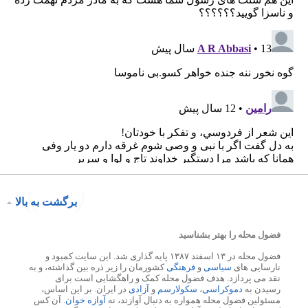
برگشت به بالا
فضول محله را بهتر بشناسید
فضول محله در ۱۳ اسفند ۱۳۸۷ پایه گذاری شد. این سایت کمبود و
نارسایی های
سیاسی
و
فرهنگی
کشورمان را زیر ذره بین گذاشته، و به
نقد می پردازد. هدف فضول محله کمک و راهگشایی است برای
رسیدن به
دموکراسی
،
سکولارسم
و
آزادی
در ایران. بر این اساس،
مسئولین فضول محله همواره به دنبال آوازند، نه
آوازه خوان
. آن کس