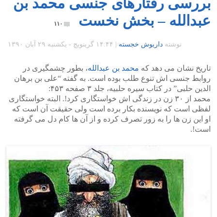
بررسی رفتارهای جنسی محمد بن
عبدالله – بخش نخست
۱۱۰
نوشته
داریوش خجسته
|
۱۴:۴۴ گرينويچ - یکشنبه ۲۹ آبان ۱۳۹۰
تاریخ نشان می دهد که
محمد بن عبدالله
، بطور چشمگیری در
روابط جنسی اش تنوع طلب بوده است. به گفته “علی بن برهان
الدین حلبی” در کتاب سیره حلبیه، جلد ۳ صفحه ۴۵۳:
محمد از ۳۰ زن در زندگی اش خواستگاری کرد!. البته خواستگاری
لفظی است که نویسنده بکار برده است ولی حقیقت آن است که
او این زن ها را به زور تصرف کرده و از آن ها کام دل می گرفته
است!.