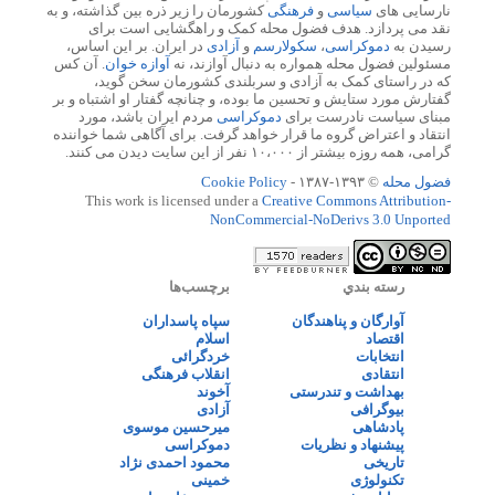
نارسایی های
سیاسی
و
فرهنگی
کشورمان را زیر ذره بین گذاشته، و به
نقد می پردازد. هدف فضول محله کمک و راهگشایی است برای
رسیدن به
دموکراسی
،
سکولارسم
و
آزادی
در ایران. بر این اساس،
مسئولین فضول محله همواره به دنبال آوازند، نه
آوازه خوان
. آن کس
که در راستای کمک به آزادی و سربلندی کشورمان سخن گوید،
گفتارش مورد ستایش و تحسین ما بوده، و چنانچه گفتار او اشتباه و بر
مبنای سیاست نادرست برای
دموکراسی
مردم ایران باشد، مورد
انتقاد و اعتراض گروه ما قرار خواهد گرفت. برای آگاهی شما خواننده
گرامی، همه روزه بیشتر از ۱۰،۰۰۰ نفر از این سایت دیدن می کنند.
فضول محله
© ۱۳۹۳-۱۳۸۷ -
Cookie Policy
This work is licensed under a
Creative Commons Attribution-
NonCommercial-NoDerivs 3.0 Unported
رسته بندي
برچسب‌ها
آوارگان و پناهندگان
سپاه پاسداران
اقتصاد
اسلام
انتخابات
خردگرائی
انتقادی
انقلاب فرهنگی
بهداشت و تندرستی
آخوند
بیوگرافی
آزادی
پادشاهی
میرحسین موسوی
پیشنهاد و نظریات
دموکراسی
تاریخی
محمود احمدی نژاد
تکنولوژی
خمینی