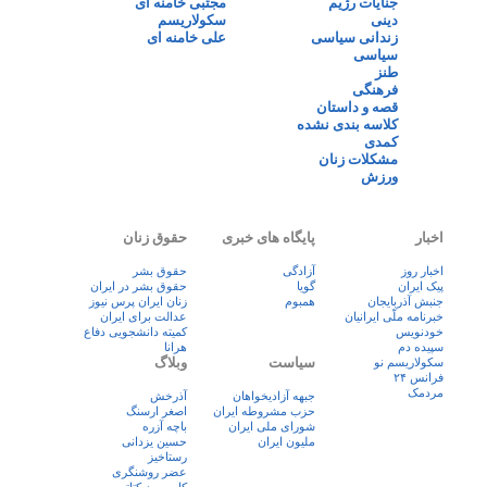
جنایات رژیم
مجتبی خامنه ای
دینی
سکولاریسم
زندانی سیاسی
علی خامنه ای
سیاسی
طنز
فرهنگی
قصه و داستان
کلاسه بندی نشده
کمدی
مشکلات زنان
ورزش
اخبار
پایگاه های خبری
حقوق زنان
اخبار روز
آزادگی
حقوق بشر
پيک ايران
گویا
حقوق بشر در ایران
جنبش آذربایجان
همبوم
زنان ايران پرس نيوز
خبرنامه ملّی ایرانیان
عدالت برای ایران
خودنویس
کمیته دانشجویی دفاع
سپیده دم
هرانا
سیاست
وبلاگ
سکولاریسم نو
فرانس ۲۴
مردمک
جبهه آزادیخواهان
آذرخش
حزب مشروطه ایران
اصغر ارسنگ
شورای ملی ایران
باچه آزره
ملیون ایران
حسین یزدانی
رستاخیز
عضر روشنگری