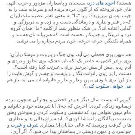
هستند؟
آخوند های دزد
، بسیجیان و پاسداران مزدور و حزب اللهی
های خودفروخته که از گلوی مردم بریده اید و سرمایه ملت را به
جیب ایشان میریزید؟، و یا “ما” به معنی قشر عظیم ملت ایران
که در فقر و نداری و درماندگی دست و پا زده و به دریوزگی و
گدایی افتاده اند؟. بی شک منظور شما از کلمه “ما” همان گروه
دزد و فریبکار و جنایتکار نخست است که هم پیاله تان هستند و
همراه یکدیگر، جرعه جرعه، خون مردم بیچاره را می نوشید.
هم میهن بوی قحطی می آید، بوی جنگ و باروت و موشک باران؛
بوی برادر کشی به خاطر یک تکه نان خشک، بوی تجاوز و دزدی و
آدم ربایی بیش از پیش؛ برخیز ایرانی، غیرتت کجا رفته است؟.
دستت را بر روی زانوانت بگذار و بایست و چشم و گوش هایت را
باز کن؛ بوی نابودی میهن و دار و ندار و خانواده ات می آید، باز هم
می خواهی سکوت کنی
؟.
گیریم که بیست سال دیگر هم در قحطی و بیچارگی همچون مردم
زیمبابوه زندگی کردی؛ آخرش که چه؟. آیا شرمنده خود و خانواده و
مام میهن نخواهی بود که نشستی و سکوت کردی و سوختن وطن
به دست بیگانگان را تماشا کردی؟. باید سراغ بقالی ها و عطاری
ها را گرفت و پرسید که عالی جنابان آیا مقداری
شرف و غیرت
و
جوانمردی و میهن دوستی در بساطتان پیدا می شود؟. اگر آری،