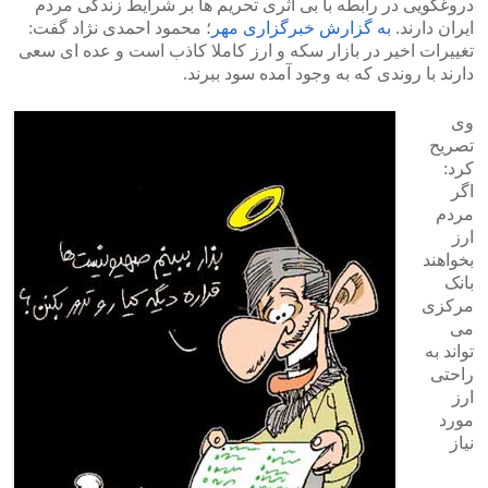
دروغگویی در رابطه با بی اثری تحریم ها بر شرایط زندگی مردم
ایران دارند.
به گزارش خبرگزاری مهر
؛ محمود احمدی نژاد گفت:
تغییرات اخیر در بازار سکه و ارز کاملا کاذب است و عده ای سعی
دارند با روندی که به وجود آمده سود ببرند.
وی
تصریح
کرد:
اگر
مردم
ارز
بخواهند
بانک
مرکزی
می
تواند به
راحتی
ارز
مورد
نیاز