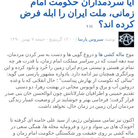
آیا سردمداران حکومت امام
زمانی، ملت ایران را ابله فرض
کرده اند؟
۱
نوشته
سیروس پارسا
|
۱۲:۰۰ گرينويچ - جمعه ۷ بهمن ۱۳۹۰
موج
ماله کشی ها
و دروغ گویی ها و دست به سر کردن مردمان،
سه دهه است که در سراسر مملکت امام زمان، با قدرت هر چه
تمام تر هستی و نیستی مردم ایران زمین را خُرد و نابود کرده و این
ویرانگری همچنان نیز ادامه دارد. یادواره مشهور پارسی می گوید:
“سالی که نکوست از بهارش پیداست” ؛ حال انقلابی که با وعده
دروغین آب و برق و اتوبوس مجانی در بهشت زهرا، دو دستی
تقدیم خمینی و اطرافیان شارلاتانش چون ابوالحسن خان بنی صدر
قرار گرفت؛ فرجامی بهتر و خوشایند تر از وضعیت غمبار زندگی
مردمان ایران زمین در زمان حال، نخواهد داشت.
اکنون نیز تمامی مسئولین رژیم، از سید علی خامنه ای گرفته تا
آخوندک های بی سواد و دزد و فرومایه محله ها، همگی سعی در
ماله کشی بر روی حقیقت ور شکستگی حکومت امام زمان و