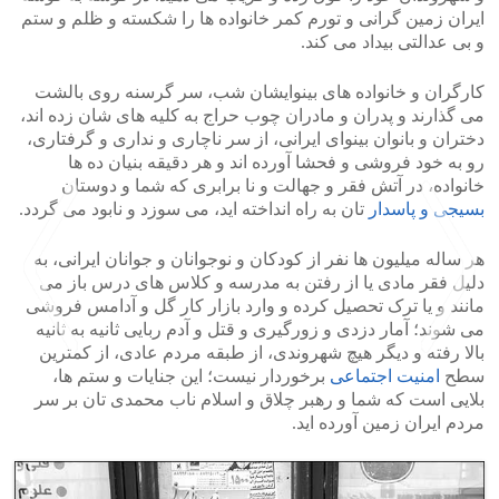
ایران زمین گرانی و تورم کمر خانواده ها را شکسته و ظلم و ستم
و بی عدالتی بیداد می کند.
کارگران و خانواده های بینوایشان شب، سر گرسنه روی بالشت
می گذارند و پدران و مادران چوب حراج به کلیه های شان زده اند،
دختران و بانوان بینوای ایرانی، از سر ناچاری و نداری و گرفتاری،
رو به خود فروشی و فحشا آورده اند و هر دقیقه بنیان ده ها
خانواده، در آتش فقر و جهالت و نا برابری که شما و دوستان
بسیجی و پاسدار
تان به راه انداخته اید، می سوزد و نابود می گردد.
هر ساله میلیون ها نفر از کودکان و نوجوانان و جوانان ایرانی، به
دلیل فقر مادی یا از رفتن به مدرسه و کلاس های درس باز می
مانند و یا ترک تحصیل کرده و وارد بازار کار گل و آدامس فروشی
می شوند؛ آمار دزدی و زورگیری و قتل و آدم ربایی ثانیه به ثانیه
بالا رفته و دیگر هیچ شهروندی، از طبقه مردم عادی، از کمترین
سطح
امنیت اجتماعی
برخوردار نیست؛ این جنایات و ستم ها،
بلایی است که شما و رهبر چلاق و اسلام ناب محمدی تان بر سر
>
<
مردم ایران زمین آورده اید.