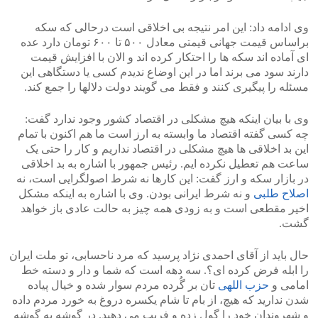
وی ادامه داد: این امر نتیجه بی اخلاقی است درحالی که سکه
براساس قیمت جهانی قیمتی معادل ۵۰۰ تا ۶۰۰ تومان دارد عده
ای آماده اند سکه ها را احتکار کرده اند و الان با افزایش قیمت
دارند سود می برند اما در این اوضاع ندیدم کسی یا دستگاهی این
مسئله را پیگیری کنند و فقط می گویند دولت دلالها را جمع کند.
وی با بیان اینکه هیچ مشکلی در اقتصاد کشور وجود ندارد گفت:
چه کسی گفته اقتصاد ما وابسته به ارز است ما هم اکنون با تمام
این بد اخلاقی ها هیچ مشکلی در اقتصاد نداریم و کار را حتی یک
ساعت هم تعطیل نکرده ایم. رئیس جمهور با اشاره به بد اخلاقی
در بازار سکه و ارز گفت: این کارها نه شرط اصولگرایی است، نه
اصلاح طلبی
و نه شرط ایرانی بودن. وی با اشاره به اینکه مشکل
اخیر مقطعی است و به زودی همه چیز به حالت عادی باز خواهد
گشت.
حال باید از آقای احمدی نژاد پرسید که مرد ناحسابی، تو ملت ایران
را ابله فرض کرده ای؟. سه دهه است که شما و دار و دسته خط
امامی و
حزب اللهی
تان بر گُرده مردم سوار شده و خیال پیاده
شدن ندارید که هیچ، از بام تا شام یکسره دروغ به خورد مردم داده
و شهروندان خود را گول زده و فریب می دهید. در گوشه به گوشه