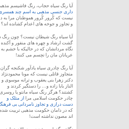
آیا رنگ سیاه حجاب، رنگ فاشیسم مذهبی
داری جنسی مذهبی به اسم چند همسری
نیست که کُرور کُرور هموطنان مرا به د
و تجاوز و جوخه های اعدام کشانده اند؟
آیا سیاه رنگ شیطان نیست؟ چون رنگ سی
گشت ارشاد و چهره های منفور و آکنده ا
نگاه مردانشان که در حالیکه با خشم به 
عریانان مان را تچسم می کنند!
آیا رنگ چادری سیاه یادآور شکنجه گران
متجاوز قاتلی نیست که مونا محمودنژاد 
دکتر زهرا بنی یعقوب و ترانه موسوی و
الناز بابا زاده و… را دستگیر کردند و
کشتند؟ هرگز رنگ سیاه مانتو یا روسری 
چادر حکومت اسلامی مرا
از متلک و
دست درازی و تجاوز نامردانی بی فرهنگ
که در دامان حکومت مذهبی تربیت شده
اند مصون نداشته است!