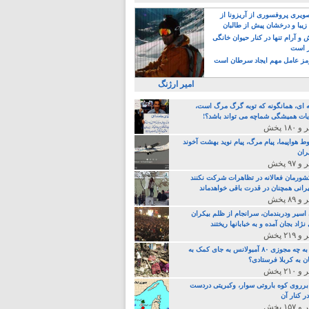
یری پروفسوری از آریزونا از
زیبا و درخشان پیش از طالبان
 آرام تنها در کنار حیوان خانگی
ر است
ز عامل مهم ایجاد سرطان است
امیر ارژنگ
ه ای، همانگونه که توبه گرگ مرگ است،
ات همیشگی شماچه می تواند باشد؟!
ط هواپیما، پیام مرگ، پیام نوید بهشت آخوند
ران
 کشورمان فعالانه در تظاهرات شرکت نکنند
رانی همچنان در قدرت باقی خواهدماند
 اسیر ودربندمان، سرانجام از ظلم بیکران
نژاد بجان آمده و به خبابانها ریختند
خامنه ای، به چه مجوزی ۸۰ آمبولانس به جای کمک به
ن به کربلا فرستادی؟
 برروی کوه باروتی سوار، وکبریتی دردست
ر کنار آن