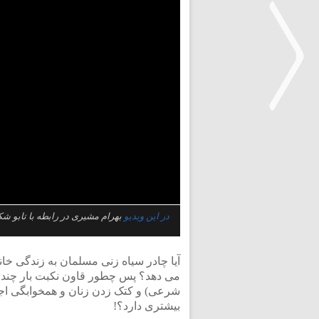
<
در این ویدیو
بهرام مشیری در رابطه با تابو ش
آیا چادر سیاه زنی مسلمان به زندگی خان
می دهد؟ پس چطور قاون نکبت بار چند
شرعی) و کتک زدن زنان و همخوابگی اجبار
بیشتری دارد؟!