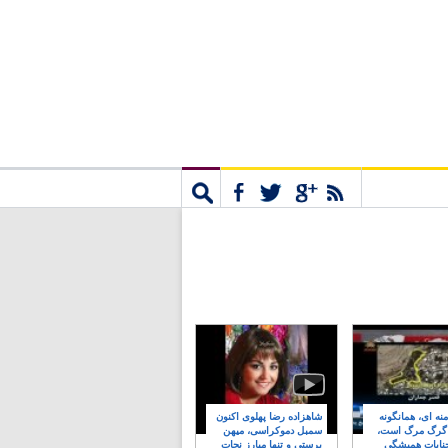
مشترک
جستجو
نه ای، همانگونه
شاهزاده رضا پهلوی اکنون
 گرگ مرگ است،
سمبل دموکراسی، میهن
نایات همیشگی
پرستی و تنها مبارز نجات