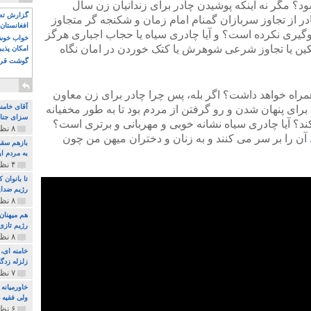
د؟ مگر نه اینکه پوشیدن چادر برای زندانیان زن سال
گزارش تصو
 از تجاوز سربازان گمنام امام زمان و شکنجه گر متجاوز
افغانستان 
لوگیری نکرده است؟ و آیا چادری سیاه یا حجاب اجباری هرگز
خواب خوش و
کین یا تجاوز شرعی شوهرش یا کتک خوردن در امان نگاه
امکان پذی
گوشت قرم
 همراه خواهد داشت؟ اگر بله، پس چرا چادر برای زن معاون
آقای خامن
رای پنهان شدن و رو گرفتن از مردم بود تا به طور مخفیانه
سزای جنای
کند؟ آیا چادری سیاه نشانه خوبی و مهربانی و برتری است؟
۸ نظر و ۱۸۰ پخش
آن را بر سر می کنند و به زنان و دختران میهن من چون
بازهم سقو
به مردم ای
۴ نظر و ۹۷ پخش
تا بانوان
رژیم ضدای
۸ نظر و ۸۹ پخش
هم میهنان
رژیم تازی 
۸ نظر و ۲۱۹ پخش
زلزله زدگا
۷ نظر و ۲۱۰ پخش
خاورمیانه
ولی فقیه د
۶ نظر و ۱۵۷ پخش