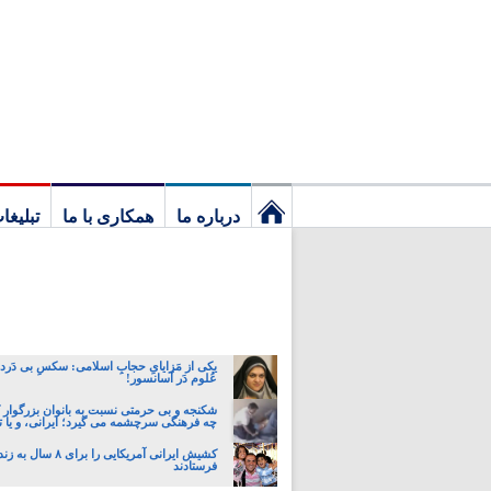
درباره ما
همکاری با ما
تبلیغا
نخستین
برگ
یکی از مَزایایِ حجابِ اسلامی: سکسِ بی دَردسَ
عُلوم دَر آسانسور!
شکنجه و بی حرمتی نسبت به بانوان بزرگوار 
چه فرهنگی سرچشمه می گیرد؛ ایرانی، و یا تا
کشیش ایرانی آمریکایی را برای 
فرستادند