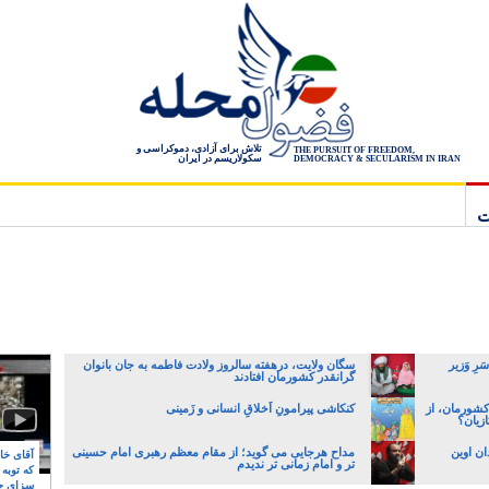
تلاش برای آزادی، دموکراسی و
THE PURSUIT OF FREEDOM,
سکولاریسم در ایران
DEMOCRACY & SECULARISM IN IRAN
ت
رِ وَزیر
سگان ولایت، درهفته سالروز ولادت فاطمه به جان بانوان
گرانقدر کشورمان افتادند
کشورمان، از
کنکاشی پیرامونِ اَخلاقِ انسانی و زَمینی
زیان؟
۸ سال به زندان اوین
مداح هرجایی می گوید؛ از مقام معظم رهبری امام حسینی
آقای خام
تر و امام زمانی تر ندیدم
که توبه
سزای ج