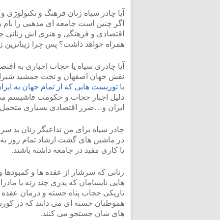
آیا چادر سیاه زنان فرهنگ و تکنولوژی و
اگر چنین است جامعه ای مذهبی را نام ب
اقتصادی و فرهنگی و هنری اش زنانی چادر
همراه خواهد داشت؟ پس چرا زیباترین ز
آیا چادری سیاه یا حجاب اجباری به اقت
نقش جهان اصفهان و تخت جمشید شیراز 
با
توریست هایی که از تمام جهان به ایران
دلیل اجبار حجاب و حکومت فاشیسم مذهب
ایران و…ضرر اقتصادی بسیاری متحمل 
چادر سیاه برای من تداعیگر زنان بد س
در ماشین های گشت ارشاد تمام روز به پ
یا کاری مفید در جامعه داشته باشند.
زنانی که سرشار از عقده ها و کمبودها 
هایی نابسامان که پدری چند زنه یا مادر
تاریکی حجاب پناه جسته و درمان عقده ه
هموطنان خسته ای می دانند که در کور
های شان جستجو می کنند.