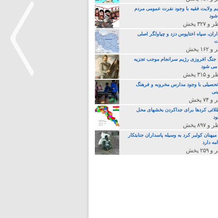
م ولایت فقیه با وجود نفرت عمومی مردم
 شود
اران، سپاه اختاپوس دزد و چپاولگر اصلی
ت
جنگ افروزی رژیم سرانجام موجب تجزیه
می شود
تحصیلی با وجود مدارس مخروبه و فرهنگ
نی
>
لائی کردها برای جداکردن بخشهای محل
د
یهنان کولبر کرد به وسیله پاسداران جنایتکار
مه دارد