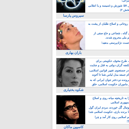
یرانی!
رویداد سال ۵۷؛ شورش و دَسیسه و یا انقلابی
خش ۲)
سیروس پارسا
روحانی و اصلاح طلبان از پشت به
ی گناه ، شجاعی و حاج صفی از
یم ملی محروم شدند.
ست نژادپرستی بدهید!
باران بهاری
طرح مخوف حکومتی برای
جه گران دولتی به قتل و جنایت
در جستجوی تغییر قوانین اسلامی،
ام جمعه مدل لباس شنا تا آخوند
مجنسگرا!
رونده دو دختر جوان ایرانی که به
 ماموران حکومت اسلامی، حلق
شکوه بختیاری
 به تاریخچه میانه روی و اصلاح
مهوری اسلامی
وتبال گًل خوردند، مردم ایران گول
ا برنده بازی، حکومت اسلامی شد!
م اسلامی روی کار آمد و چرا
؟!
کاسپین ماکان