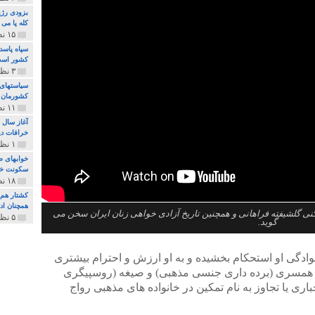
بزودی رژی
کله پا می
۱۵ نظر و ۳۲۷ پخش
سپاه پاسد
کشور اس
۳ نظر و ۱۶۲ پخش
سیاستهای 
کشورمان 
۱۱ نظر و ۳۱۵ پخش
آغاز سال 
خرافات دی
۱ نظر و ۷۴ پخش
خوابهای ط
سکونت خو
۱۸ نظر و ۸۹۷ پخش
کشتار هم م
همچنان ادا
کنی گلشیفته فراهانی و همچنین تاریخ آزادی خواهی زنان ایران سخن می
۵ نظر و ۲۵۹ پخش
گوید.
وادگی او استحکام بخشیده و به او ارزش و احترام بیشتری
 همسری (برده داری جنسی مذهبی) و صیغه (روسپیگری
ی یا تجاوز به نام تمکین در خانواده های مذهبی رواج