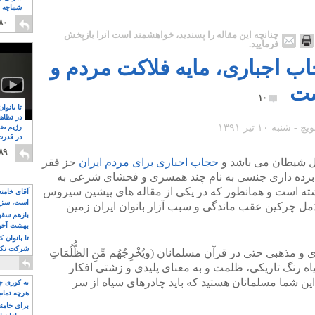
شماچه م
۸
۸۰
چنانچه این مقاله را پسندید، خواهشمند است آنرا بازپخش
فرمایید.
اب اجباری، مایه فلاکت مردم و
ست
۱۰
تا بانوا
در تظاه
رژیم ضد
در قدرت
۸
۸۹
بل شیطان می باشد و
حجاب اجباری برای مردم ایران
جز فقر
برده داری جنسی به نام چند همسری و فحشای شرعی به
اشته است و همانطور که در یکی از مقاله های پیشین سیروس
آقای خامن
است، سزا
مل چرکین عقب ماندگی و سبب آزار بانوان ایران زمین
تواند باشد؟
بازهم سقوط
بهشت آخون
تا بانوان 
شرکت نکنن
ذهبی حتی در قرآن مسلمانان (ویُخْرِجُهُم مِّنِ الظُّلُمَاتِ
قدرت باقی
 و … رنگ سیاه رنگ تاریکی، ظلمت و به معنای پلیدی و زشتی افکار
ن شما مسلمانان هستید که باید چادرهای سیاه از سر
به کوری چش
هرچه تمام
برای خامنه