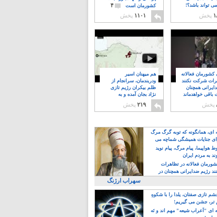
۴
ی تواند باشد؟!
کشورمان است
۱
پخش
۱۱۰۱
پخش
ن کشورمان فعالانه
هم میهنان اسیر
رات شرکت نکنند
ودربندمان، سرانجام از
ایرانی همچنان
ظلم بیکران رژیم تازی
 باقی خواهدماند
نژاد بجان آمده و به
۸
خبابانها ریختند
پخش
۲۱۹
پخش
ه ای، همانگونه که توبه گرگ مرگ
ی جنایات همیشگی شماچه می
!
 هواپیما، پیام مرگ، پیام نوید
د به مردم ایران
کشورمان فعالانه در تظاهرات
د رژیم ضدایرانی همچنان در
 خواهدماند
سهراب ارژنگ
م تازی صفتان، یلدا را با شکوهِ
 تر، جشن می گیریم!
 ای "اَعراب شیعه" مهم اند و نَه