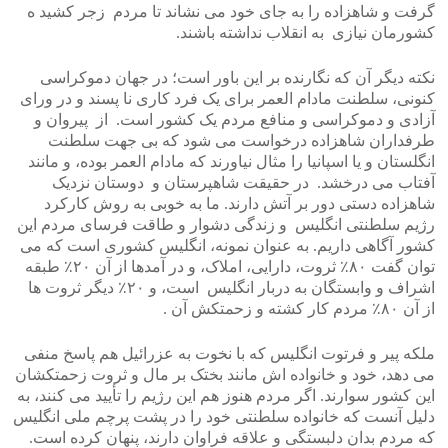
گرفت و شاهزاده را به جای خود می نشاند تا مردم زجر کشید ه
کشورمان نیازی به انقلاب نداشته باشند.
نکته دیگر آن که نگارنده بر این باور است؛ در جهان دموکراسی
کنونی، سلطنت مادام العمر برای یک فرد کاری نا پسند و در ورای
آزادی و دموکراسی و منافع مردم یک کشور است. از پیروان و
طرفداران شاهزاده درخواست می شود که بی جهت سلطنت
انگلستان و یا اسپانیا را مثال نیاورند که مادام العمر بوده، و مانند
آفتاب می درخشد. در حقیقت شاهپرستان و دوستان نزدیک
شاهزاده دستی دور بر آتش دارند. ما به خوبی به روش کارکرد
رژیم سلطنتی انگلیس و زندگی دشوار و طاقت فرسای مردم این
کشور آگاهی داریم. به عنوان نمونه، انگلیس کشوری است که می
توان گفت ۸۰٪ ثروت، دارایی، املاک، و در آمدها از آن ۲۰٪ طبقه
اشراف و وابستگان به دربار انگلیس است، و ۲۰٪ دیگر ثروت ها
از آن ۸۰٪ مردم کار کشته و زحمتکش آن .
ملکه پیر و فرتوت انگلیس که با نخوت به عزرائیل هم پاسخ منفی
می دهد، خود و خانواده اش مانند بختک بر مال و ثروت زحمتکشان
این کشور سوارند. اگر مردم هنوز هم این رژیم را تأیید می کنند، به
دلیل آنست که خانواده سلطنتی خود را در پشت پرچم ملی انگلیس
که مردم بدان دلبستگی و علاقه فراوان دارند، پنهان کرده است.