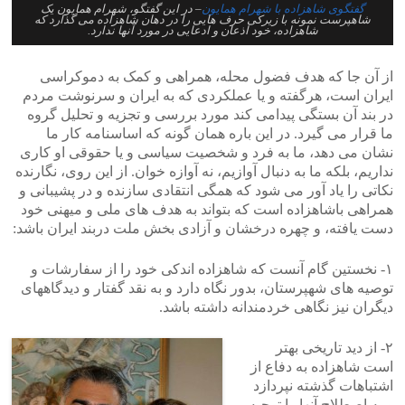
گفتگوی شاهزاده با شهرام همایون
– در این گفتگو، شهرام همایون یک
شاهپرست نمونه با زیرکی حرف هایی را در دهان شاهزاده می گذارد که
شاهزاده، خود اذعان و ادعایی در مورد آنها ندارد.
از آن جا که هدف فضول محله، همراهی و کمک به دموکراسی
ایران است، هرگفته و یا عملکردی که به ایران و سرنوشت مردم
در بند آن بستگی پیدامی کند مورد بررسی و تجزیه و تحلیل گروه
ما قرار می گیرد. در این باره همان گونه که اساسنامه کار ما
نشان می دهد، ما به فرد و شخصیت سیاسی و یا حقوقی او کاری
نداریم، بلکه ما به دنبال آوازیم، نه آوازه خوان. از این روی، نگارنده
نکاتی را یاد آور می شود که همگی انتقادی سازنده و در پشیبانی و
همراهی باشاهزاده است که بتواند به هدف های ملی و میهنی خود
دست یافته، و چهره درخشان و آزادی بخش ملت دربند ایران باشد:
۱- نخستین گام آنست که شاهزاده اندکی خود را از سفارشات و
توصیه های شهپرستان، بدور نگاه دارد و به نقد گفتار و دیدگاههای
دیگران نیز نگاهی خردمندانه داشته باشد.
۲- از دید تاریخی بهتر
است شاهزاده به دفاع از
اشتباهات گذشته نپردازد
و به اصطلاح آنها را توجیه