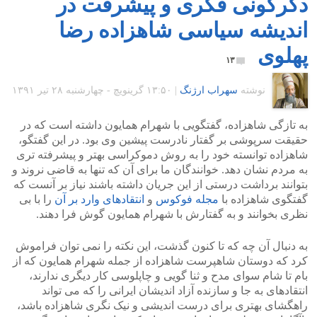
دگرگونی فکری و پیشرفت در
اندیشه سیاسی شاهزاده رضا
پهلوی
۱۳
نوشته
سهراب ارژنگ
|
۱۳:۵۰ گرينويچ - چهارشنبه ۲۸ تیر ۱۳۹۱
به تازگی شاهزاده، گفتگویی با شهرام همایون داشته است که در
حقیقت سرپوشی بر گفتار نادرست پیشین وی بود. در این گفتگو،
شاهزاده توانسته خود را به روش دموکراسی بهتر و پیشرفته تری
به مردم نشان دهد. خوانندگان ما برای آن که تنها به قاضی نروند و
بتوانند برداشت درستی از این جریان داشته باشند نیاز بر آنست که
گفتگوی شاهزاده با
مجله فوکوس
و
انتقادهای وارد بر آن
را با بی
نظری بخوانند و به گفتارش با شهرام همایون گوش فرا دهند.
به دنبال آن چه که تا کنون گذشت، این نکته را نمی توان فراموش
کرد که دوستان شاهپرست شاهزاده از جمله شهرام همایون که از
بام تا شام سوای مدح و ثنا گویی و چاپلوسی کار دیگری ندارند،
انتقادهای به جا و سازنده آزاد اندیشان ایرانی را که می تواند
راهگشای بهتری برای درست اندیشی و نیک نگری شاهزاده باشد،