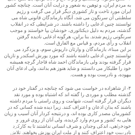
به مردم ایران، و توهین به شعور و درایت آنان است. چنانچه کشور
ایران مورد تاخت و تاز کشوری دیگر قرار می گرفت و رژیم
سلطنتی آن سرنگون می شد، آنگاه بازماندگان قانونی شاه می
توانستند چنین ادعایی را داشته باشند. در شرایطی که در انقلاب
گذشته، مردم به دلیل دیکتاتوری، خودشان بپا خواستند و موجب
سرنگونی رژیم شدند. بنا براین، هرگونه ادعایی نادیده گرفتن
انقلاب و رأی مردم، و قیاس مع الفارق است.
بر این مبناء، بازماندگان و وارثان داریوش سوم، و یزدگرد می
توانستند چنین ادعایی داشته باشند که مورد یورش اسکندر و تازیان
قرار گرفته بودند ولی بازماندگان احمد شاه قاجار گرچه همیشه
خود را طلبکار می دانستند و شاید هنوز هم بدانند، ولی ادعای آنان
بیهوده، و نادرست بوده و هست.
۴- از شاهزاده در خواست می شود که چنانچه در گفتار خود در
گذشته مطلب و موردی را گفته اند که اشتباه بوده و مورد نقد
دیگران قرار گرفته است، شهامت و روی راستی با مردم داشته
باشند که بدان اذعان و اعتراف کنند. زیرا دیده شده کسانی که در
کشورمان مصدر کاری بوده اند، و درنتیجه کردار آنان آسیب و زیان
هایی به کشور و مردم وارد گردیده، ولی آنان از روی غرور و
خودخواهی، اندکی وجدان و شرف انسانی نداشتند تا به کارکرد
نادرست خود اعتراف کنند و از ملت ایران پوزش بخواهند. تلاش