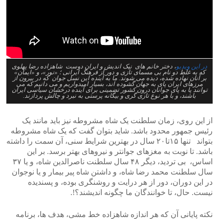
در این ویدیو
، دختر خانم های نیک اندیش و ایران دوست شاهزاده رضا پهلوی
که به غلط دو نام بی مسمای تازی و دور از فرهنگ ایرانی ؛ «نور»، و «ایمان»
بر آنان نهاده شده، دیده می شوند. ما به آینده این نسل جوان که در بیرون از
مرزهای ایران پای به جهان گشوده اند، بسیار امیدواریم و می دانیم که می
توانند پا به پای جوانان درون کشور تضمینی برای آینده درخشان سیاسی ایران
باشند، و با هر نوع تازی گری و بیگانه پرستی به نبرد و چالش پردازند.
از این روی، زمان سلطنت یک شاه مشروطه نیز باید مانند یک
رئیس جمهور محدود باشد. شاید بتوان گفت که یک شاه مشروطه
بتواند تنها ۱۵تا۲۰ سال در بهترین شرایط سنی، آن سمت را داشته
باشد. تا نوبت به مغزهای جوانتر و نیروهای بهتر برسد. بر این
اساس، بی تردید، دیگر ۴۸ سال سلطنت ناصرالدین شاه، و یا ۳۷
سال سلطنت محمد رضا شاه، و داشتن شاه پیر بیمار و یا نوجوان
در این دوران، دور از هر درایت و روشنگری بوده، و پسندیده
نیست. حال، تا خوانندگان ما چگونه اندیشند؟!.
نکته پایانی آن که هر اندازه شاهزاده خط مشی، هدف ها، برنامه