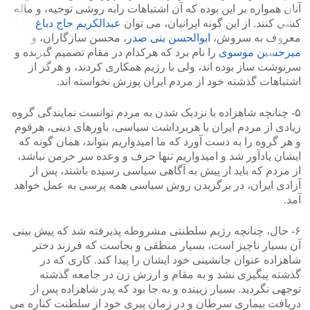
آنان همواره بر این بوده که آن اشتباهات رابه روشی توجیه، و ماله
کشی کنند. از این گونه ایرانیان، می توان
عبدالکریم حاج دباغ
معروف به سروش،
ابوالحسن بنی صدر
، محسن سازگاران، و
میرحسین موسوی
را نام برد که هرکدام در مقام تصمیم گیرنده و
سرنوشت ساز بوده اند، ولی با رژیم همکاری کردند، و هرگز از
اشتباهات گذشته خود از مردم ایران پوزش نخواسته اند.
>
<
۵- چنانچه شاهزاده با نزدیک شدن به مردم توانست نمایندگی گروه
زیادی از مردم ایران با هربرداشت سیاسی، باورهای دینی، هرقوم
و هر گروه را به دست آورد که ما امیدواریم بتواند، همان گونه که
ایشان یادآور شد و امیدواریم تنها حرف و وعده سر خرمن نباشد،
از مردم که باید از پیش به آگاهی سیاسی رسیده باشند، پس از
آزادی ایران، در برگزیدن روش سیاسی همه پرسی به عمل خواهد
آمد.
۶- حال، چنانچه رژیم سلطنتی مشروطه پذیرفته شد که پیش بینی
آن بسیار ناچیز است، بسیار منطقی و بجاست که فرزند دختر
شاهزاده عنوان جانشینی خود ایشان را پیدا کند. کاری که در
گذشته پیگیری نشد و به مقام و ارزش زن در جامعه گذشته
توجهی نگردید. بسیار زیبنده و به جا بود که پدر شاهزاده پس از
دریافت بیماری سرطان و در زمان پیری خود از سلطنت کناره می