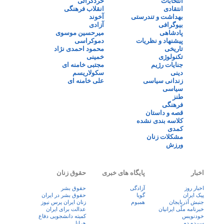
انتخابات
خردگرائی
انتقادی
انقلاب فرهنگی
بهداشت و تندرستی
آخوند
بیوگرافی
آزادی
پادشاهی
میرحسین موسوی
پیشنهاد و نظریات
دموکراسی
تاریخی
محمود احمدی نژاد
تکنولوژی
خمینی
جنایات رژیم
مجتبی خامنه ای
دینی
سکولاریسم
زندانی سیاسی
علی خامنه ای
سیاسی
طنز
فرهنگی
قصه و داستان
کلاسه بندی نشده
کمدی
مشکلات زنان
ورزش
اخبار
پایگاه های خبری
حقوق زنان
اخبار روز
آزادگی
حقوق بشر
پيک ايران
گویا
حقوق بشر در ایران
جنبش آذربایجان
همبوم
زنان ايران پرس نيوز
خبرنامه ملّی ایرانیان
عدالت برای ایران
خودنویس
کمیته دانشجویی دفاع
سپیده دم
هرانا