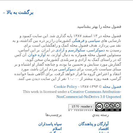
برگشت به بالا
فضول محله را بهتر بشناسید
فضول محله در ۱۳ اسفند ۱۳۸۷ پایه گذاری شد. این سایت کمبود و
نارسایی های
سیاسی
و
فرهنگی
کشورمان را زیر ذره بین گذاشته، و به
نقد می پردازد. هدف فضول محله کمک و راهگشایی است برای
رسیدن به
دموکراسی
،
سکولارسم
و
آزادی
در ایران. بر این اساس،
مسئولین فضول محله همواره به دنبال آوازند، نه
آوازه خوان
. آن کس
که در راستای کمک به آزادی و سربلندی کشورمان سخن گوید،
گفتارش مورد ستایش و تحسین ما بوده، و چنانچه گفتار او اشتباه و بر
مبنای سیاست نادرست برای
دموکراسی
مردم ایران باشد، مورد
انتقاد و اعتراض گروه ما قرار خواهد گرفت. برای آگاهی شما خواننده
گرامی، همه روزه بیشتر از ۱۰،۰۰۰ نفر از این سایت دیدن می کنند.
فضول محله
© ۱۳۹۳-۱۳۸۷ -
Cookie Policy
This work is licensed under a
Creative Commons Attribution-
NonCommercial-NoDerivs 3.0 Unported
رسته بندي
برچسب‌ها
آوارگان و پناهندگان
سپاه پاسداران
اقتصاد
اسلام