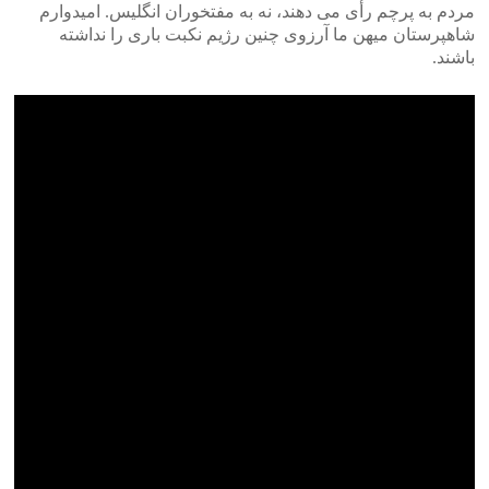
مردم به پرچم رأی می دهند، نه به مفتخوران انگلیس. امیدوارم
شاهپرستان میهن ما آرزوی چنین رژیم نکبت باری را نداشته
باشند.